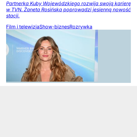
Partnerka Kuby Wojewódzkiego rozwija swoją karierę
w TVN. Żaneta Rosińska poprowadzi jesienną nowość
stacji.
Film i telewizja
Show-biznes
Rozrywka