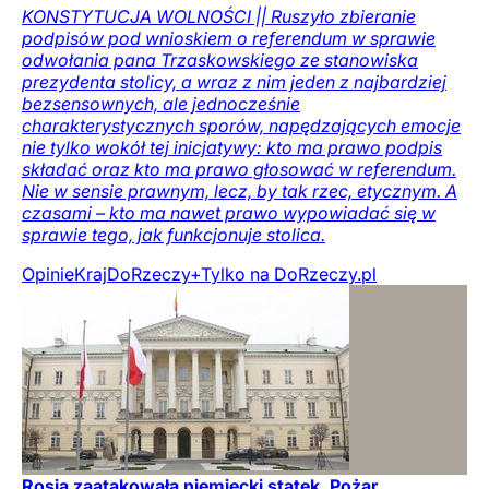
KONSTYTUCJA WOLNOŚCI || Ruszyło zbieranie
podpisów pod wnioskiem o referendum w sprawie
odwołania pana Trzaskowskiego ze stanowiska
prezydenta stolicy, a wraz z nim jeden z najbardziej
bezsensownych, ale jednocześnie
charakterystycznych sporów, napędzających emocje
nie tylko wokół tej inicjatywy: kto ma prawo podpis
składać oraz kto ma prawo głosować w referendum.
Nie w sensie prawnym, lecz, by tak rzec, etycznym. A
czasami – kto ma nawet prawo wypowiadać się w
sprawie tego, jak funkcjonuje stolica.
Opinie
Kraj
DoRzeczy+
Tylko na DoRzeczy.pl
Rosja zaatakowała niemiecki statek. Pożar