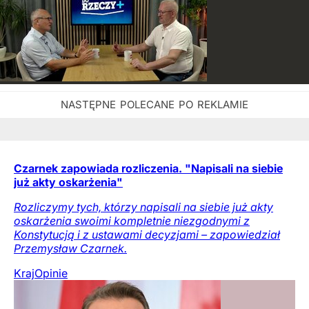
Czarnek zapowiada rozliczenia. "Napisali na siebie
już akty oskarżenia"
Rozliczymy tych, którzy napisali na siebie już akty
oskarżenia swoimi kompletnie niezgodnymi z
Konstytucją i z ustawami decyzjami – zapowiedział
Przemysław Czarnek.
Kraj
Opinie