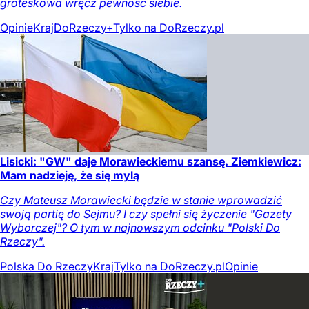
groteskowa wręcz pewność siebie.
Opinie
Kraj
DoRzeczy+
Tylko na DoRzeczy.pl
Lisicki: "GW" daje Morawieckiemu szansę. Ziemkiewicz:
Mam nadzieję, że się mylą
Czy Mateusz Morawiecki będzie w stanie wprowadzić
swoją partię do Sejmu? I czy spełni się życzenie "Gazety
Wyborczej"? O tym w najnowszym odcinku "Polski Do
Rzeczy".
Polska Do Rzeczy
Kraj
Tylko na DoRzeczy.pl
Opinie