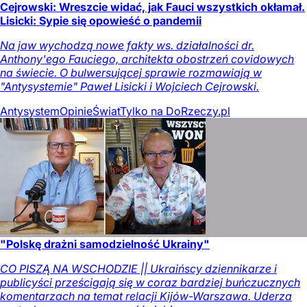
Cejrowski: Wreszcie widać, jak Fauci wszystkich okłamał.
Lisicki: Sypie się opowieść o pandemii
Na jaw wychodzą nowe fakty ws. działalności dr.
Anthony'ego Fauciego, architekta obostrzeń covidowych
na świecie. O bulwersującej sprawie rozmawiają w
"Antysystemie" Paweł Lisicki i Wojciech Cejrowski.
Antysystem
Opinie
Świat
Tylko na DoRzeczy.pl
"Polskę drażni samodzielność Ukrainy"
CO PISZĄ NA WSCHODZIE || Ukraińscy dziennikarze i
publicyści prześcigają się w coraz bardziej buńczucznych
komentarzach na temat relacji Kijów-Warszawa. Uderza