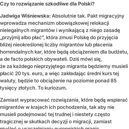
Czy to rozwiązanie szkodliwe dla Polski?
Jadwiga Wiśniewska:
Absolutnie tak. Pakt migracyjny
wprowadza mechanizm obowiązkowej relokacji
nielegalnych migrantów i wynikającą z niego zasadę
„przyjmij albo płać”, która zmusi Polskę do przyjęcia
bliżej nieokreślonej liczby migrantów lub płacenia
horrendalnych kar, które będą obciążeniem dla budżetu,
a de facto polskich obywateli. Dziś mówi się,
że za każdego nieprzyjętego migranta będziemy musieli
płacić 20 tys. euro, a więc zakładając średni kurs tej
waluty, będzie to obciążenie na poziomie ponad 85
tysięcy złotych. To kuriozum.
Zamiast wypracować rozwiązania, które będą wspierać
migrantów w krajach ich pochodzenia, tak aby nie
musieli podejmować tej trudnej i niestety często
tragicznej w skutkach decyzji o migracji, zamiast
myśleć o uszczelnianiu europejskich granic