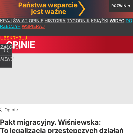
ROZWIŃ
▼
KRAJ
ŚWIAT
OPINIE
HISTORIA
TYGODNIK
KSIĄŻKI
WIDEO
DO
RZECZY+
WSPIERAJ
SUBSKRYBUJ
OPINIE
ZALOGUJ
MENU
Opinie
Pakt migracyjny. Wiśniewska:
To legalizacja przestepczych działań