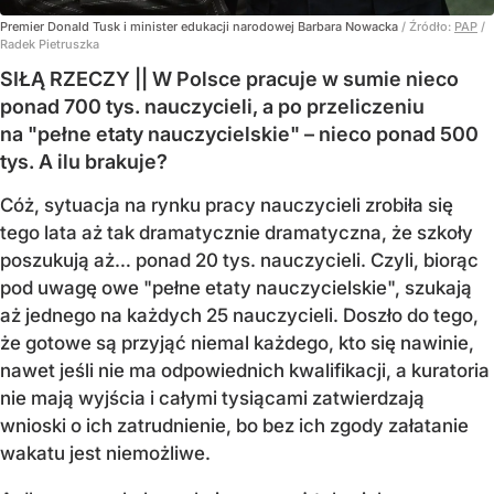
Premier Donald Tusk i minister edukacji narodowej Barbara Nowacka
/ Źródło:
PAP
/
Radek Pietruszka
SIŁĄ RZECZY || W Polsce pracuje w sumie nieco
ponad 700 tys. nauczycieli, a po przeliczeniu
na "pełne etaty nauczycielskie" – nieco ponad 500
tys. A ilu brakuje?
Cóż, sytuacja na rynku pracy nauczycieli zrobiła się
tego lata aż tak dramatycznie dramatyczna, że szkoły
poszukują aż… ponad 20 tys. nauczycieli. Czyli, biorąc
pod uwagę owe "pełne etaty nauczycielskie", szukają
aż jednego na każdych 25 nauczycieli. Doszło do tego,
że gotowe są przyjąć niemal każdego, kto się nawinie,
nawet jeśli nie ma odpowiednich kwalifikacji, a kuratoria
nie mają wyjścia i całymi tysiącami zatwierdzają
wnioski o ich zatrudnienie, bo bez ich zgody załatanie
wakatu jest niemożliwe.