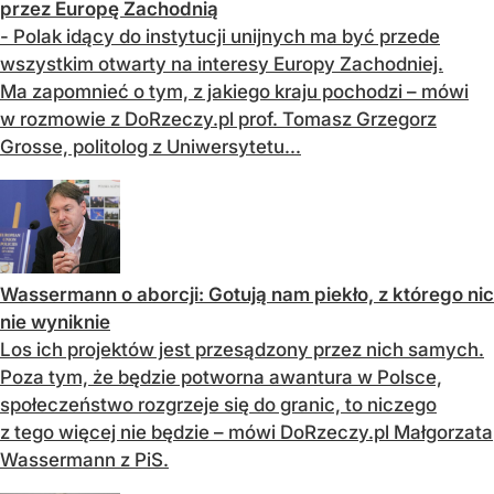
przez Europę Zachodnią
- Polak idący do instytucji unijnych ma być przede
wszystkim otwarty na interesy Europy Zachodniej.
Ma zapomnieć o tym, z jakiego kraju pochodzi – mówi
w rozmowie z DoRzeczy.pl prof. Tomasz Grzegorz
Grosse, politolog z Uniwersytetu...
Wassermann o aborcji: Gotują nam piekło, z którego nic
nie wyniknie
Los ich projektów jest przesądzony przez nich samych.
Poza tym, że będzie potworna awantura w Polsce,
społeczeństwo rozgrzeje się do granic, to niczego
z tego więcej nie będzie – mówi DoRzeczy.pl Małgorzata
Wassermann z PiS.