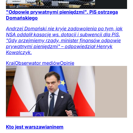
"Odpowie prywatnymi pieniędzmi". PiS ostrzega
Domańskiego
Andrzej Domański nie kryje zadowolenia po tym, jak
NSA oddalił kasację ws. dotacji i subwencji dla PiS.
"Gdy przejmiemy rządy, minister finansów odpowie
prywatnymi pieniędzmi" – odpowiedział Henryk
Kowalczyk.
Kraj
Obserwator mediów
Opinie
Kto jest warszawianinem