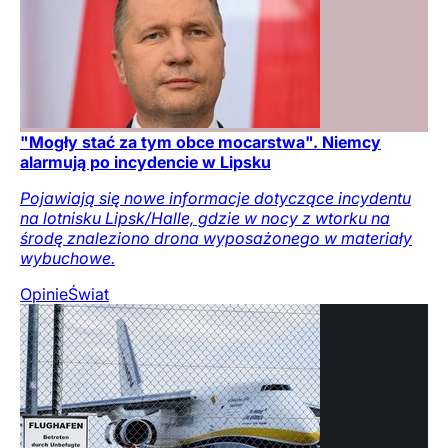
"Mogły stać za tym obce mocarstwa". Niemcy
alarmują po incydencie w Lipsku
Pojawiają się nowe informacje dotyczące incydentu
na lotnisku Lipsk/Halle, gdzie w nocy z wtorku na
środę znaleziono drona wyposażonego w materiały
wybuchowe.
Opinie
Świat