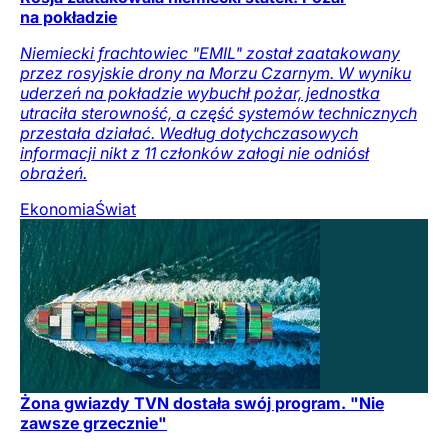
na pokładzie
Niemiecki frachtowiec "EMIL" został zaatakowany
przez rosyjskie drony na Morzu Czarnym. W wyniku
uderzeń na pokładzie wybuchł pożar, jednostka
utraciła sterowność, a część systemów technicznych
przestała działać. Według dotychczasowych
informacji nikt z 11 członków załogi nie odniósł
obrażeń.
Ekonomia
Świat
Żona gwiazdy TVN dostała swój program. "Nie
zawsze grzecznie"