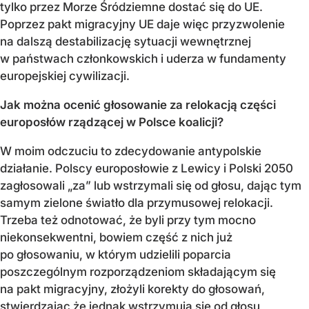
tylko przez Morze Śródziemne dostać się do UE.
Poprzez pakt migracyjny UE daje więc przyzwolenie
na dalszą destabilizację sytuacji wewnętrznej
w państwach członkowskich i uderza w fundamenty
europejskiej cywilizacji.
Jak można ocenić głosowanie za relokacją części
europosłów rządzącej w Polsce koalicji?
W moim odczuciu to zdecydowanie antypolskie
działanie. Polscy europosłowie z Lewicy i Polski 2050
zagłosowali „za” lub wstrzymali się od głosu, dając tym
samym zielone światło dla przymusowej relokacji.
Trzeba też odnotować, że byli przy tym mocno
niekonsekwentni, bowiem część z nich już
po głosowaniu, w którym udzielili poparcia
poszczególnym rozporządzeniom składającym się
na pakt migracyjny, złożyli korekty do głosowań,
stwierdzając że jednak wstrzymują się od głosu,