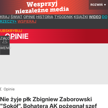
ROZWIŃ
▼
KRAJ
ŚWIAT
OPINIE
HISTORIA
TYGODNIK
KSIĄŻKI
WIDEO
DO
RZECZY+
WSPIERAJ
SUBSKRYBUJ
OPINIE
ZALOGUJ
MENU
Opinie
Nie żyje płk Zbigniew Zaborowski
"Sokół". Bohatera AK pożegnał szef