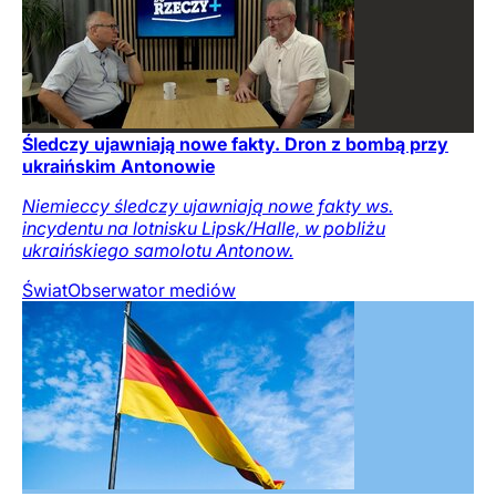
Śledczy ujawniają nowe fakty. Dron z bombą przy
ukraińskim Antonowie
Niemieccy śledczy ujawniają nowe fakty ws.
incydentu na lotnisku Lipsk/Halle, w pobliżu
ukraińskiego samolotu Antonow.
Świat
Obserwator mediów