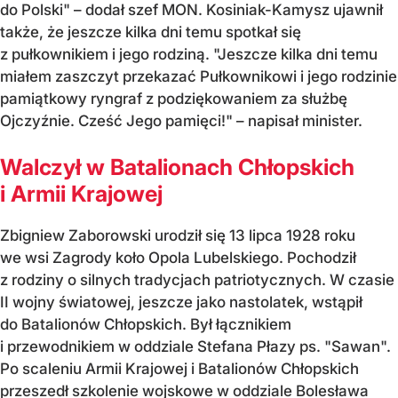
do Polski" – dodał szef MON. Kosiniak-Kamysz ujawnił
także, że jeszcze kilka dni temu spotkał się
z pułkownikiem i jego rodziną. "Jeszcze kilka dni temu
miałem zaszczyt przekazać Pułkownikowi i jego rodzinie
pamiątkowy ryngraf z podziękowaniem za służbę
Ojczyźnie. Cześć Jego pamięci!" – napisał minister.
Walczył w Batalionach Chłopskich
i Armii Krajowej
Zbigniew Zaborowski urodził się 13 lipca 1928 roku
we wsi Zagrody koło Opola Lubelskiego. Pochodził
z rodziny o silnych tradycjach patriotycznych. W czasie
II wojny światowej, jeszcze jako nastolatek, wstąpił
do Batalionów Chłopskich. Był łącznikiem
i przewodnikiem w oddziale Stefana Płazy ps. "Sawan".
Po scaleniu Armii Krajowej i Batalionów Chłopskich
przeszedł szkolenie wojskowe w oddziale Bolesława