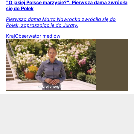
"O jakiej Polsce marzycie?". Pierwsza dama zwróciła
się do Polek
Pierwsza dama Marta Nawrocka zwróciła się do
Polek, zapraszając je do Juraty.
Kraj
Obserwator mediów