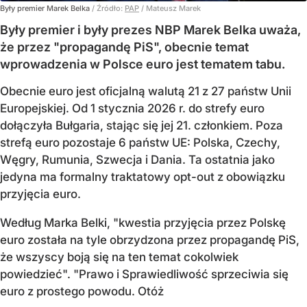
Były premier Marek Belka
/ Źródło:
PAP
/
Mateusz Marek
Były premier i były prezes NBP Marek Belka uważa,
że przez "propagandę PiS", obecnie temat
wprowadzenia w Polsce euro jest tematem tabu.
Obecnie euro jest oficjalną walutą 21 z 27 państw Unii
Europejskiej. Od 1 stycznia 2026 r. do strefy euro
dołączyła Bułgaria, stając się jej 21. członkiem.
Poza
strefą euro pozostaje 6 państw UE:
Polska, Czechy,
Węgry, Rumunia, Szwecja i Dania
. Ta ostatnia jako
jedyna ma formalny traktatowy opt-out z obowiązku
przyjęcia euro.
Według Marka Belki, "kwestia przyjęcia przez Polskę
euro została na tyle obrzydzona przez propagandę PiS,
że wszyscy boją się na ten temat cokolwiek
powiedzieć". "Prawo i Sprawiedliwość sprzeciwia się
euro z prostego powodu. Otóż