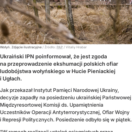
Wołyń. Zdjęcie ilustracyjne
/ Źródło:
PAP
/
Vitaliy Hrabar
Ukraiński IPN poinformował, że jest zgoda
na przeprowadzenie ekshumacji polskich ofiar
ludobójstwa wołyńskiego w Hucie Pieniackiej
i Ugłach.
Jak przekazał Instytut Pamięci Narodowej Ukrainy,
decyzje zapadły na posiedzeniu ukraińskiej Państwowej
Międzyresortowej Komisji ds. Upamiętnienia
Uczestników Operacji Antyterrorystycznej, Ofiar Wojny
i Represji Politycznych. Posiedzenie odbyło się w piątek.
"W ramach realizacji ustaleń osiągniętych przez