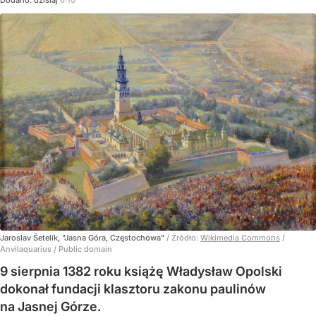
Dodano:
dzisiaj
6:10
Jaroslav Šetelík, "Jasna Góra, Częstochowa"
/ Źródło:
Wikimedia Commons
/
Anvilaquarius / Public domain
9 sierpnia 1382 roku książę Władysław Opolski
dokonał fundacji klasztoru zakonu paulinów
na Jasnej Górze.