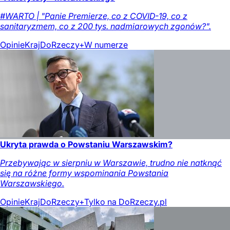
#WARTO | "Panie Premierze, co z COVID-19, co z
sanitaryzmem, co z 200 tys. nadmiarowych zgonów?".
Opinie
Kraj
DoRzeczy+
W numerze
Ukryta prawda o Powstaniu Warszawskim?
Przebywając w sierpniu w Warszawie, trudno nie natknąć
się na różne formy wspominania Powstania
Warszawskiego.
Opinie
Kraj
DoRzeczy+
Tylko na DoRzeczy.pl