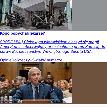
Kogo popychali lekarze?
SPODE ŁBA | Ciekawym widowiskiem cieszyć się mogli
Amerykanie, obserwujący przesłuchania przed Komisją do
spraw Bezpieczeństwa Wewnętrznego Senatu USA.
Opinie
DoRzeczy+
Świat
W numerze