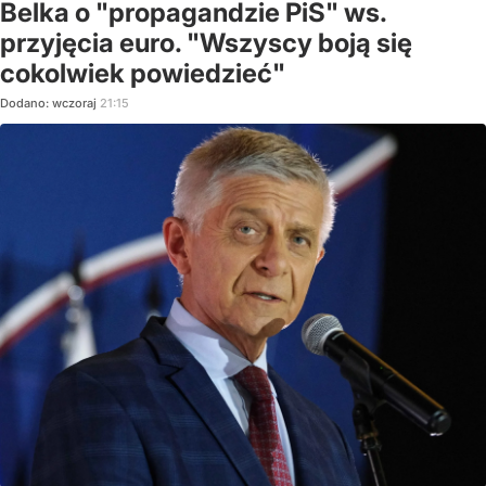
Belka o "propagandzie PiS" ws.
przyjęcia euro. "Wszyscy boją się
cokolwiek powiedzieć"
Dodano:
wczoraj
21:15