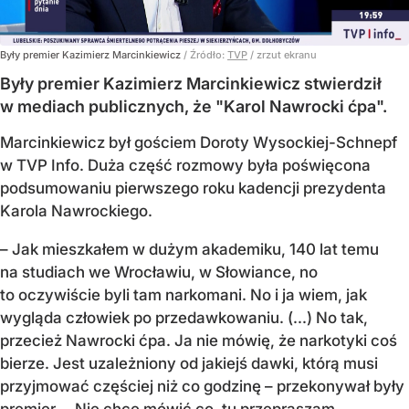
Były premier Kazimierz Marcinkiewicz
/ Źródło:
TVP
/
zrzut ekranu
Były premier Kazimierz Marcinkiewicz stwierdził
w mediach publicznych, że "Karol Nawrocki ćpa".
Marcinkiewicz był gościem Doroty Wysockiej-Schnepf
w TVP Info. Duża część rozmowy była poświęcona
podsumowaniu pierwszego roku kadencji prezydenta
Karola Nawrockiego.
– Jak mieszkałem w dużym akademiku, 140 lat temu
na studiach we Wrocławiu, w Słowiance, no
to oczywiście byli tam narkomani. No i ja wiem, jak
wygląda człowiek po przedawkowaniu. (...) No tak,
przecież Nawrocki ćpa. Ja nie mówię, że narkotyki coś
bierze. Jest uzależniony od jakiejś dawki, którą musi
przyjmować częściej niż co godzinę – przekonywał były