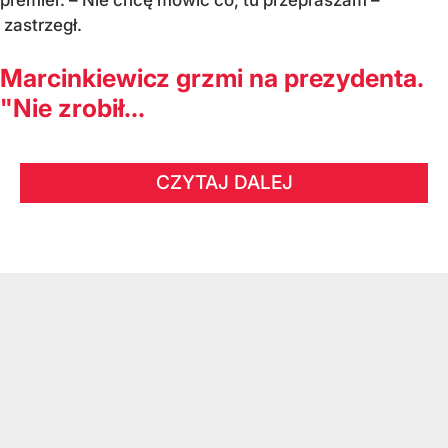
premier. – Nie chcę mówić co, tu przepraszam –
zastrzegł.
Marcinkiewicz grzmi na prezydenta.
"Nie zrobił...
CZYTAJ DALEJ