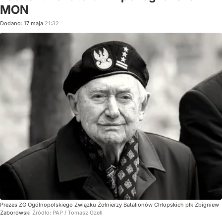
MON
Dodano:
17
maja
21:32
Prezes ZG Ogólnopolskiego Związku Żołnierzy Batalionów Chłopskich płk Zbigniew
Zaborowski
Źródło:
PAP
/
Tomasz Gzell