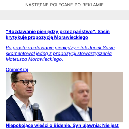
"Rozdawanie pieniędzy przez państwo". Sasin
krytykuje propozycję Morawieckiego
Po prostu rozdawanie pieniędzy – tak Jacek Sasin
skomentował jedną z propozycji stowarzyszenia
Mateusza Morawieckiego.
Opinie
Kraj
Niepokojące wieści o Bidenie. Syn ujawnia: Nie jest