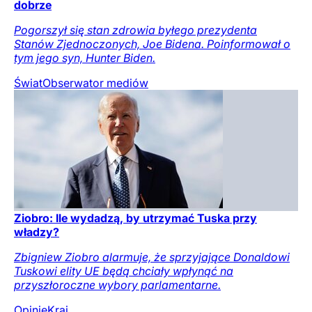
dobrze
Pogorszył się stan zdrowia byłego prezydenta
Stanów Zjednoczonych, Joe Bidena. Poinformował o
tym jego syn, Hunter Biden.
Świat
Obserwator mediów
Ziobro: Ile wydadzą, by utrzymać Tuska przy
władzy?
Zbigniew Ziobro alarmuje, że sprzyjające Donaldowi
Tuskowi elity UE będą chciały wpłynąć na
przyszłoroczne wybory parlamentarne.
Opinie
Kraj