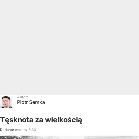
Autor:
Piotr Semka
Tęsknota za wielkością
Dodano:
wczoraj
6:30