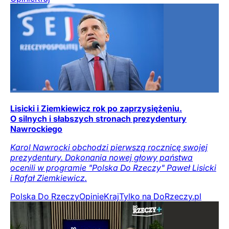
Lisicki i Ziemkiewicz rok po zaprzysiężeniu.
O silnych i słabszych stronach prezydentury
Nawrockiego
Karol Nawrocki obchodzi pierwszą rocznicę swojej
prezydentury. Dokonania nowej głowy państwa
ocenili w programie "Polska Do Rzeczy" Paweł Lisicki
i Rafał Ziemkiewicz.
Polska Do Rzeczy
Opinie
Kraj
Tylko na DoRzeczy.pl