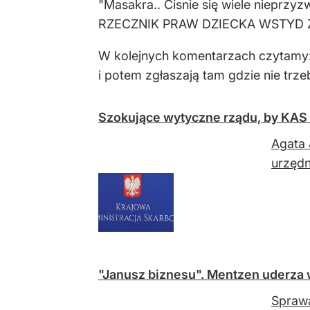
"Masakra.. Cisnie się wiele niepr
RZECZNIK PRAW DZIECKA WSTYD ZA 
W kolejnych komentarzach czytamy: "
i potem zgłaszają tam gdzie nie trze
Szokujące wytyczne rządu, by KAS 
Agata 
urzędn
"Janusz biznesu". Mentzen uderza 
Sprawa