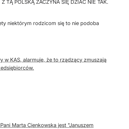
CO Z TĄ POLSKĄ ZACZYNA SIĘ DZIAĆ NIE TAK.
ety niektórym rodzicom się to nie podoba
y w KAS, alarmuje, że to rządzący zmuszają
zedsiębiorców.
 Pani Marta Cienkowska jest "Januszem