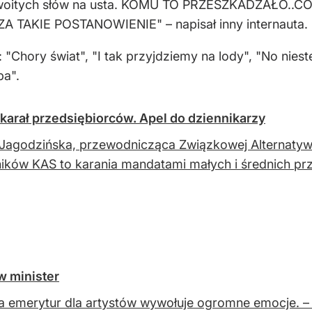
zyzwoitych słów na usta. KOMU TO PRZESZKADZAŁO..
TAKIE POSTANOWIENIE" – napisał inny internauta.
Chory świat", "I tak przyjdziemy na lody", "No niest
ba".
karał przedsiębiorców. Apel do dziennikarzy
Jagodzińska, przewodnicząca Związkowej Alternatyw
ików KAS to karania mandatami małych i średnich pr
w minister
 emerytur dla artystów wywołuje ogromne emocje. –