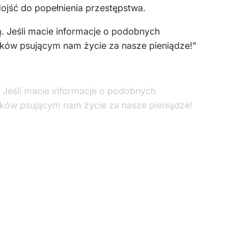
ojść do popełnienia przestępstwa.
. Jeśli macie informacje o podobnych
ików psującym nam życie za nasze pieniądze!"
 Jeśli macie informacje o podobnych
ików psującym nam życie za nasze pieniądze!