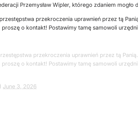
ederacji Przemysław Wipler, którego zdaniem mogło d
 przestępstwa przekroczenia uprawnień przez tą Panią
ę, proszę o kontakt! Postawimy tamę samowoli urzędn
przestępstwa przekroczenia uprawnień przez tą Panią.
ę, proszę o kontakt! Postawimy tamę samowoli urzędn
)
June 3, 2026