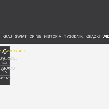
Udostępnij
34
Skomentuj
KRAJ
ŚWIAT
OPINIE
HISTORIA
TYGODNIK
KSIĄŻKI
WI
SUBSKRYBUJ
ZALOGUJ
SZUKAJ
MENU