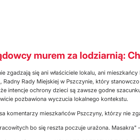
dowcy murem za lodziarnią: Ch
nie zgadzają się ani właściciele lokalu, ani mieszkań
, Radny Rady Miejskiej w Pszczynie, który stanowczo
ł, że intencje ochrony dzieci są zawsze godne szacu
owicie pozbawiona wyczucia lokalnego kontekstu.
asa komentarzy mieszkańców Pszczyny, którzy nie zga
racowitych bo się reszta poczuje urażona. Masakra"