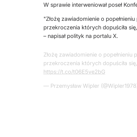
W sprawie interweniował poseł Konf
"Złożę zawiadomienie o popełnieniu
przekroczenia których dopuściła si
– napisał polityk na portalu X.
Złożę zawiadomienie o popełnieniu 
przekroczenia których dopuściła si
https://t.co/t06E5ve2bG
— Przemysław Wipler (@Wipler1978