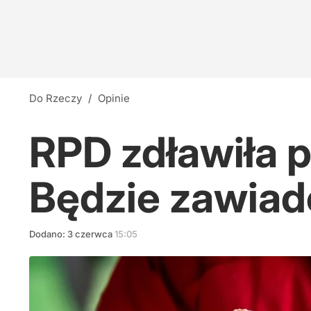
Do Rzeczy
/
Opinie
RPD zdławiła p
Będzie zawiad
Dodano:
3
czerwca
15:05