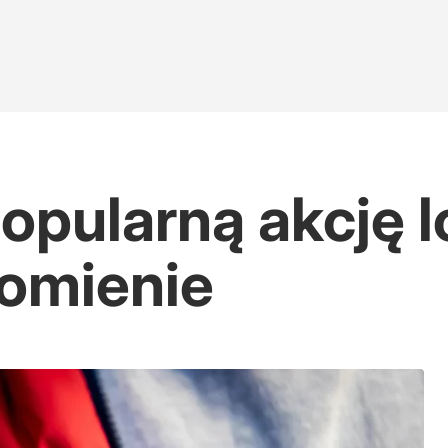
opularną akcję lo
omienie