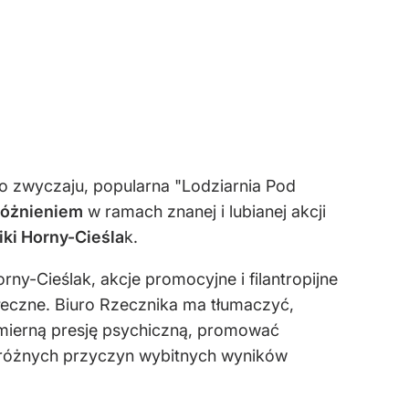
go zwyczaju, popularna "Lodziarnia Pod
różnieniem
w ramach znanej i lubianej akcji
ki Horny-Cieśla
k.
y-Cieślak, akcje promocyjne i filantropijne
łeczne. Biuro Rzecznika ma tłumaczyć,
dmierną presję psychiczną, promować
z różnych przyczyn wybitnych wyników