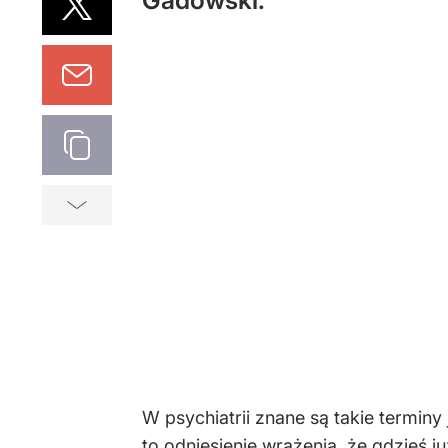
Gadowski.
W psychiatrii znane są takie terminy
to odniesienie wrażenia, że gdzieś ju