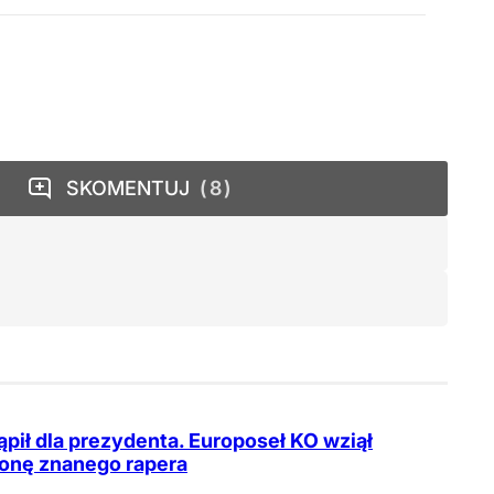
SKOMENTUJ
8
pił dla prezydenta. Europoseł KO wziął
onę znanego rapera