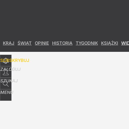
Udostępnij
8
Skomentuj
KRAJ
ŚWIAT
OPINIE
HISTORIA
TYGODNIK
KSIĄŻKI
WI
SUBSKRYBUJ
ZALOGUJ
SZUKAJ
MENU