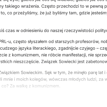
my takiego wrażenia. Często przechodzi to w pewną p
, co przeżyliśmy, że już byliśmy tam, gdzie jesteśmy
kiś czas w odniesieniu do naszej rzeczywistości polity
PRL-u, często słyszałem od starszych profesorów, no
udzego języka literackiego, zgadnijcie czyjego – częs
czcie z komunizmem, nie róbcie manifestacji, nie sp
zystkich nieszczęście. Związek Sowiecki jest zabeton
iązkiem Sowieckim. Sęk w tym, że minęło parę lat i c
ali mnie i moich kolegów, wówczas młodych ludzi, za 
a co? Za walkę z komunizmem.