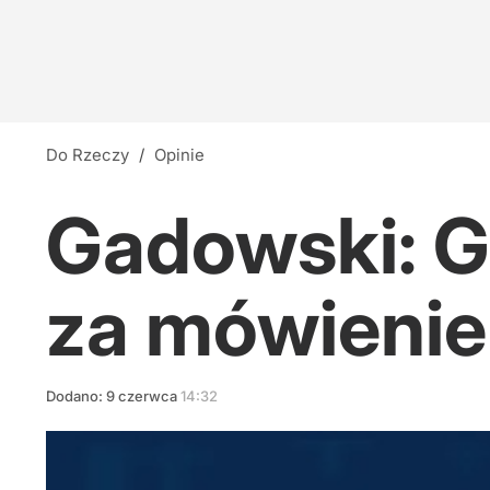
Do Rzeczy
/
Opinie
Gadowski: G
za mówienie
Dodano:
9
czerwca
14:32