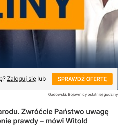
ję?
Zaloguj się
lub
SPRAWDŹ OFERTĘ
Gadowski: Bojownicy ostatniej godziny
o narodu. Zwróćcie Państwo uwagę
ronie prawdy – mówi Witold