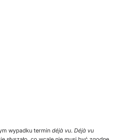
 tym wypadku termin
déjà vu
.
Déjà vu
 się słyszało, co wcale nie musi być zgodne