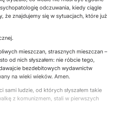
sychopatologię odczuwania, kiedy ciągle
, że znajdujemy się w sytuacjach, które już
cznej.
bliwych mieszczan, strasznych mieszczan –
to od nich słyszałem: nie róbcie tego,
rzedawajcie bezdebitowych wydawnictw
owany na wieki wieków. Amen.
i sami ludzie, od których słyszałem takie
walkę z komunizmem, stali w pierwszych