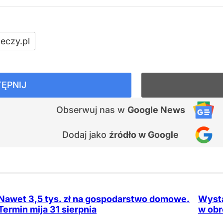
eczy.pl
ĘPNIJ
Obserwuj nas
w
Google News
Dodaj jako
źródło w Google
Nawet 3,5 tys. zł na gospodarstwo domowe.
Wystą
Termin mija 31 sierpnia
w obr