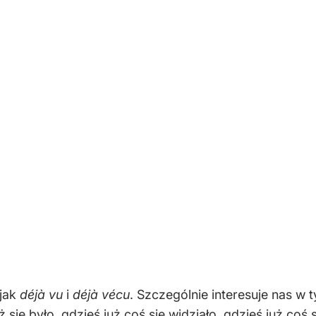
 jak
déjà vu
i
déjà vécu
. Szczególnie interesuje nas w
ż się było, gdzieś już coś się widziało, gdzieś już coś