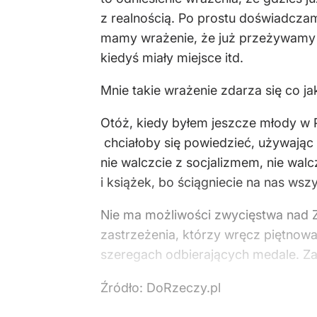
z realnością. Po prostu doświadcza
mamy wrażenie, że już przeżywamy to
kiedyś miały miejsce itd.
Mnie takie wrażenie zdarza się co ja
Otóż, kiedy byłem jeszcze młody w 
chciałoby się powiedzieć, używając c
nie walczcie z socjalizmem, nie wal
i książek, bo ściągniecie na nas ws
Nie ma możliwości zwycięstwa nad Zw
zastrzeżenia, którzy wręcz piętnow
szeregach odbierających medale. Z
Źródło:
DoRzeczy.pl