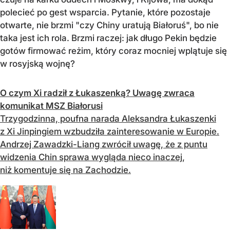
polecieć po gest wsparcia. Pytanie, które pozostaje
otwarte, nie brzmi "czy Chiny uratują Białoruś", bo nie
taka jest ich rola. Brzmi raczej: jak długo Pekin będzie
gotów firmować reżim, który coraz mocniej wplątuje się
w rosyjską wojnę?
O czym Xi radził z Łukaszenką? Uwagę zwraca
komunikat MSZ Białorusi
Trzygodzinna, poufna narada Aleksandra Łukaszenki
z Xi Jinpingiem wzbudziła zainteresowanie w Europie.
Andrzej Zawadzki-Liang zwrócił uwagę, że z puntu
widzenia Chin sprawa wygląda nieco inaczej,
niż komentuje się na Zachodzie.