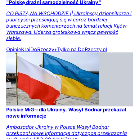
"Polskę drażni samodzielność Ukrainy"
CO PISZĄ NA WSCHODZIE || Ukraińscy dziennikarze i
publicyści prześcigają się w coraz bardziej
buńczucznych komentarzach na temat relacji Kijów-
Warszawa. Uderza groteskowa wręcz pewność
siebie.
Opinie
Kraj
DoRzeczy+
Tylko na DoRzeczy.pl
Polskie MiG-i dla Ukrainy. Wasyl Bodnar przekazał
nowe informacje
Ambasador Ukrainy w Polsce Wasyl Bodnar
przekazał nowe informacje dotyczące przekazania