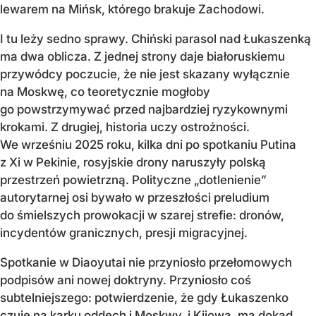
lewarem na Mińsk, którego brakuje Zachodowi.
I tu leży sedno sprawy. Chiński parasol nad Łukaszenką
ma dwa oblicza. Z jednej strony daje białoruskiemu
przywódcy poczucie, że nie jest skazany wyłącznie
na Moskwę, co teoretycznie mogłoby
go powstrzymywać przed najbardziej ryzykownymi
krokami. Z drugiej, historia uczy ostrożności.
We wrześniu 2025 roku, kilka dni po spotkaniu Putina
z Xi w Pekinie, rosyjskie drony naruszyły polską
przestrzeń powietrzną. Polityczne „dotlenienie”
autorytarnej osi bywało w przeszłości preludium
do śmielszych prowokacji w szarej strefie: dronów,
incydentów granicznych, presji migracyjnej.
Spotkanie w Diaoyutai nie przyniosło przełomowych
podpisów ani nowej doktryny. Przyniosło coś
subtelniejszego: potwierdzenie, że gdy Łukaszenko
czuje na karku oddech i Moskwy, i Kijowa, ma dokąd