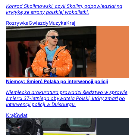
Konrad Skolimowski, czyli Skolim, odpowiedział na
krytykę ze strony polskiej wokalistki.
Rozrywka
Gwiazdy
Muzyka
Kraj
Niemcy: Śmierć Polaka po interwencji policji
Niemiecka prokuratura prowadzi śledztwo w sprawie
śmierci 37-letniego obywatela Polski, który zmarł po
interwencji policji w Duisburgu.
Kraj
Świat