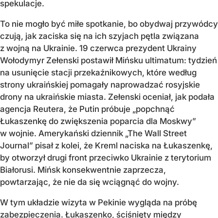
spekulacje.
To nie mogło być miłe spotkanie, bo obydwaj przywódcy
czują, jak zaciska się na ich szyjach pętla związana
z wojną na Ukrainie. 19 czerwca prezydent Ukrainy
Wołodymyr Zełenski postawił Mińsku ultimatum: tydzień
na usunięcie stacji przekaźnikowych, które według
strony ukraińskiej pomagały naprowadzać rosyjskie
drony na ukraińskie miasta. Zełenski oceniał, jak podała
agencja Reutera, że Putin próbuje „popchnąć
Łukaszenkę do zwiększenia poparcia dla Moskwy”
w wojnie. Amerykański dziennik „The Wall Street
Journal” pisał z kolei, że Kreml naciska na Łukaszenkę,
by otworzył drugi front przeciwko Ukrainie z terytorium
Białorusi. Mińsk konsekwentnie zaprzecza,
powtarzając, że nie da się wciągnąć do wojny.
W tym układzie wizyta w Pekinie wygląda na próbę
zabezpieczenia. Łukaszenko, ściśnięty między