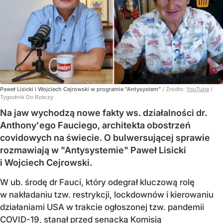
Paweł Lisicki i Wojciech Cejrowski w programie "Antysystem"
/ Źródło:
YouTube
/
Tygodnik Do Rzeczy
Na jaw wychodzą nowe fakty ws. działalności dr.
Anthony'ego Fauciego, architekta obostrzeń
covidowych na świecie. O bulwersującej sprawie
rozmawiają w "Antysystemie" Paweł Lisicki
i Wojciech Cejrowski.
W ub. środę dr Fauci, który odegrał kluczową rolę
w nakładaniu tzw. restrykcji, lockdownów i kierowaniu
działaniami USA w trakcie ogłoszonej tzw. pandemii
COVID-19, stanął przed senacką Komisją