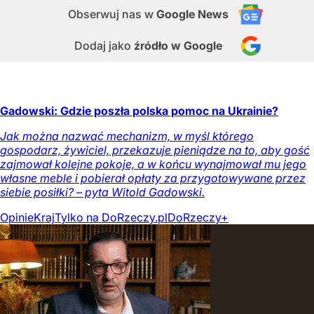
Obserwuj nas
w
Google News
Dodaj jako
źródło w Google
Gadowski: Gdzie poszła polska pomoc na Ukrainie?
Jak można nazwać mechanizm, w myśl którego
gospodarz, żywiciel, przekazuje pieniądze na to, aby gość
zajmował kolejne pokoje, a w końcu wynajmował mu jego
własne meble i pobierał opłaty za przygotowywane przez
siebie posiłki? – pyta Witold Gadowski.
Opinie
Kraj
Tylko na DoRzeczy.pl
DoRzeczy+