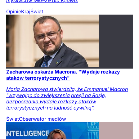
myśliwców MiG-29 dla Kijowa.
Opinie
Kraj
Świat
Zacharowa oskarża Macrona. "Wydaje rozkazy
ataków terrorystycznych"
Maria Zacharowa stwierdziła, że Emmanuel Macron
"wzywając do zwiększenia presji na Rosję,
bezpośrednio wydaje rozkazy ataków
terrorystycznych na ludność cywilną".
Świat
Obserwator mediów