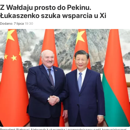
Z Wałdaju prosto do Pekinu.
Łukaszenko szuka wsparcia u Xi
Dodano:
7
lipca
19:30
Prezydent Białorusi Aleksandr Łukaszenka i przewodniczący partii komunistycznej