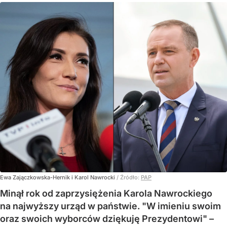
Ewa Zajączkowska-Hernik i Karol Nawrocki
/ Źródło:
PAP
Minął rok od zaprzysiężenia Karola Nawrockiego
na najwyższy urząd w państwie. "W imieniu swoim
oraz swoich wyborców dziękuję Prezydentowi" –