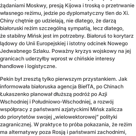
żądaniami Moskwy, presją Kijowa i troską o przetrwanie
własnego reżimu, jedzie po dyplomatyczny tlen do Xi.
Chiny chętnie go udzielają, nie dlatego, że darzą
białoruski reżim szczególną sympatią, lecz dlatego,
że stabilny Mińsk jest im potrzebny. Białoruś to korytarz
lądowy do Unii Europejskiej i istotny odcinek Nowego
Jedwabnego Szlaku. Poważny kryzys wojskowy na jej
granicach uderzyłby wprost w chińskie interesy
handlowe i logistyczne.
Pekin był zresztą tylko pierwszym przystankiem. Jak
informowała białoruska agencja BiełTA, po Chinach
Łukaszenko planował dłuższą podróż po Azji
Wschodniej i Południowo-Wschodniej, a rozwój
współpracy z państwami azjatyckimi Mińsk zalicza
do priorytetów swojej „wielowektorowej” polityki
zagranicznej. W praktyce to próba pokazania, że reżim
ma alternatywy poza Rosją i państwami zachodnimi,