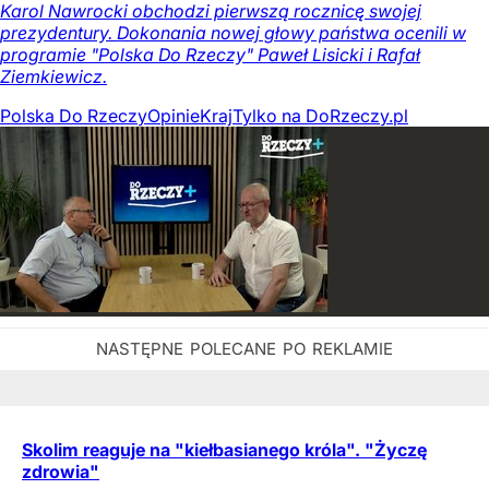
Karol Nawrocki obchodzi pierwszą rocznicę swojej
prezydentury. Dokonania nowej głowy państwa ocenili w
programie "Polska Do Rzeczy" Paweł Lisicki i Rafał
Ziemkiewicz.
Polska Do Rzeczy
Opinie
Kraj
Tylko na DoRzeczy.pl
Skolim reaguje na "kiełbasianego króla". "Życzę
zdrowia"