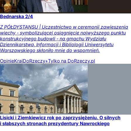
Bednarska 2/4
Z PÓŁDYSTANSU | Uczestnictwo w ceremonii zawieszenia
wiechy - symbolizującej osiągnięcie najwyższego punktu
konstrukcyjnego budowli - na gmachu Wydziału
Dziennikarstwa, Informacji i Bibliologii Uniwersytetu
Warszawskiego skłoniło mnie do wspomnień.
Opinie
Kraj
DoRzeczy+
Tylko na DoRzeczy.pl
Lisicki i Ziemkiewicz rok po zaprzysiężeniu. O silnych
i słabszych stronach prezydentury Nawrockiego