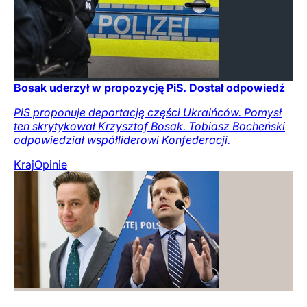
Bosak uderzył w propozycję PiS. Dostał odpowiedź
PiS proponuje deportację części Ukraińców. Pomysł
ten skrytykował Krzysztof Bosak. Tobiasz Bocheński
odpowiedział współliderowi Konfederacji.
Kraj
Opinie