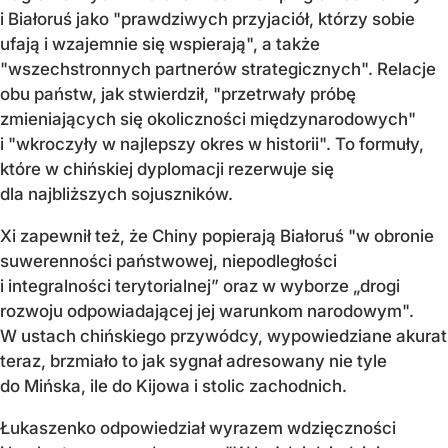
i Białoruś jako "prawdziwych przyjaciół, którzy sobie
ufają i wzajemnie się wspierają", a także
"wszechstronnych partnerów strategicznych". Relacje
obu państw, jak stwierdził, "przetrwały próbę
zmieniających się okoliczności międzynarodowych"
i "wkroczyły w najlepszy okres w historii". To formuły,
które w chińskiej dyplomacji rezerwuje się
dla najbliższych sojuszników.
Xi zapewnił też, że Chiny popierają Białoruś "w obronie
suwerenności państwowej, niepodległości
i integralności terytorialnej” oraz w wyborze „drogi
rozwoju odpowiadającej jej warunkom narodowym".
W ustach chińskiego przywódcy, wypowiedziane akurat
teraz, brzmiało to jak sygnał adresowany nie tyle
do Mińska, ile do Kijowa i stolic zachodnich.
Łukaszenko odpowiedział wyrazem wdzięczności