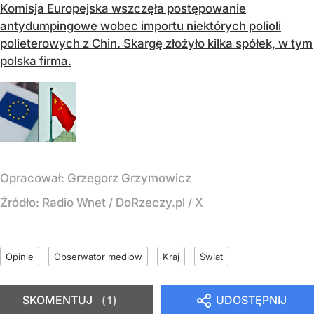
Komisja Europejska wszczęła postępowanie
antydumpingowe wobec importu niektórych polioli
polieterowych z Chin. Skargę złożyło kilka spółek, w tym
polska firma.
Opracował:
Grzegorz Grzymowicz
Źródło:
Radio Wnet
/
DoRzeczy.pl / X
Opinie
Obserwator mediów
Kraj
Świat
SKOMENTUJ
UDOSTĘPNIJ
1