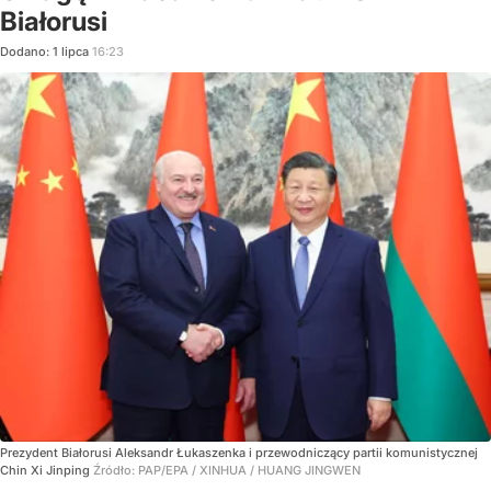
Białorusi
Dodano:
1
lipca
16:23
Prezydent Białorusi Aleksandr Łukaszenka i przewodniczący partii komunistycznej
Chin Xi Jinping
Źródło:
PAP/EPA
/
XINHUA / HUANG JINGWEN