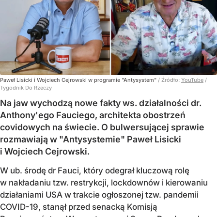
Paweł Lisicki i Wojciech Cejrowski w programie "Antysystem"
/ Źródło:
YouTube
/
Tygodnik Do Rzeczy
Na jaw wychodzą nowe fakty ws. działalności dr.
Anthony'ego Fauciego, architekta obostrzeń
covidowych na świecie. O bulwersującej sprawie
rozmawiają w "Antysystemie" Paweł Lisicki
i Wojciech Cejrowski.
W ub. środę dr Fauci, który odegrał kluczową rolę
w nakładaniu tzw. restrykcji, lockdownów i kierowaniu
działaniami USA w trakcie ogłoszonej tzw. pandemii
COVID-19, stanął przed senacką Komisją