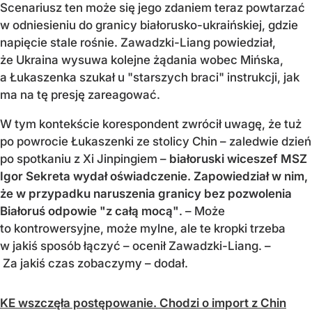
Scenariusz ten może się jego zdaniem teraz powtarzać
w odniesieniu do granicy białorusko-ukraińskiej, gdzie
napięcie stale rośnie. Zawadzki-Liang powiedział,
że Ukraina wysuwa kolejne żądania wobec Mińska,
a Łukaszenka szukał u "starszych braci" instrukcji, jak
ma na tę presję zareagować.
W tym kontekście korespondent zwrócił uwagę, że tuż
po powrocie Łukaszenki ze stolicy Chin – zaledwie dzień
po spotkaniu z Xi Jinpingiem –
białoruski wiceszef MSZ
Igor Sekreta wydał oświadczenie. Zapowiedział w nim,
że w przypadku naruszenia granicy bez pozwolenia
Białoruś odpowie "z całą mocą"
. – Może
to kontrowersyjne, może mylne, ale te kropki trzeba
w jakiś sposób łączyć – ocenił Zawadzki-Liang. –
Za jakiś czas zobaczymy – dodał.
KE wszczęła postępowanie. Chodzi o import z Chin