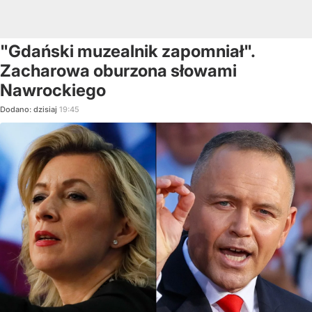
"Gdański muzealnik zapomniał".
Zacharowa oburzona słowami
Nawrockiego
Dodano:
dzisiaj
19:45