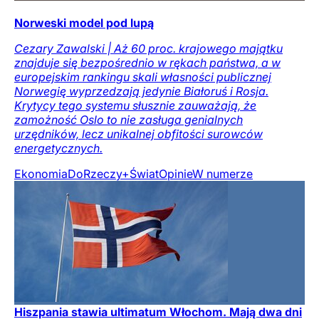
Norweski model pod lupą
Cezary Zawalski | Aż 60 proc. krajowego majątku
znajduje się bezpośrednio w rękach państwa, a w
europejskim rankingu skali własności publicznej
Norwegię wyprzedzają jedynie Białoruś i Rosja.
Krytycy tego systemu słusznie zauważają, że
zamożność Oslo to nie zasługa genialnych
urzędników, lecz unikalnej obfitości surowców
energetycznych.
Ekonomia
DoRzeczy+
Świat
Opinie
W numerze
Hiszpania stawia ultimatum Włochom. Mają dwa dni