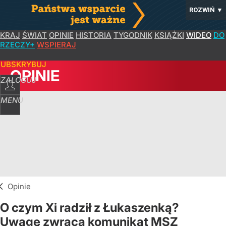
ROZWIŃ
▼
KRAJ
ŚWIAT
OPINIE
HISTORIA
TYGODNIK
KSIĄŻKI
WIDEO
DO
RZECZY+
WSPIERAJ
SUBSKRYBUJ
OPINIE
ZALOGUJ
MENU
Opinie
O czym Xi radził z Łukaszenką?
Uwagę zwraca komunikat MSZ