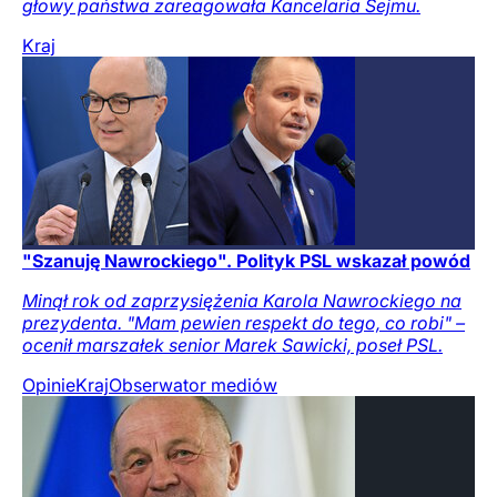
głowy państwa zareagowała Kancelaria Sejmu.
Kraj
"Szanuję Nawrockiego". Polityk PSL wskazał powód
Minął rok od zaprzysiężenia Karola Nawrockiego na
prezydenta. "Mam pewien respekt do tego, co robi" –
ocenił marszałek senior Marek Sawicki, poseł PSL.
Opinie
Kraj
Obserwator mediów