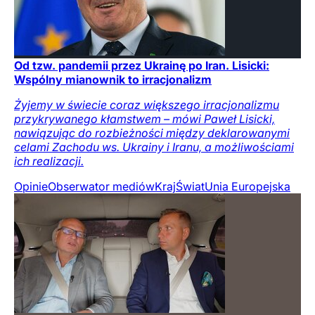
Od tzw. pandemii przez Ukrainę po Iran. Lisicki:
Wspólny mianownik to irracjonalizm
Żyjemy w świecie coraz większego irracjonalizmu
przykrywanego kłamstwem – mówi Paweł Lisicki,
nawiązując do rozbieżności między deklarowanymi
celami Zachodu ws. Ukrainy i Iranu, a możliwościami
ich realizacji.
Opinie
Obserwator mediów
Kraj
Świat
Unia Europejska