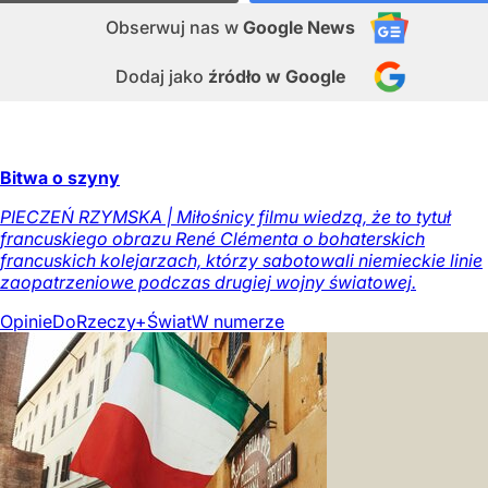
Obserwuj nas
w
Google News
Dodaj jako
źródło w Google
Bitwa o szyny
PIECZEŃ RZYMSKA | Miłośnicy filmu wiedzą, że to tytuł
francuskiego obrazu René Clémenta o bohaterskich
francuskich kolejarzach, którzy sabotowali niemieckie linie
zaopatrzeniowe podczas drugiej wojny światowej.
Opinie
DoRzeczy+
Świat
W numerze