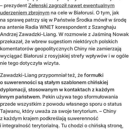
– prezydent
Zełenski zagroził nawet ewentualnym
uderzeniem zbrojnym
na cele w Białorusi. O tym, jak
na sprawę patrzy się w Państwie Środka mówił w środę
na antenie Radia WNET korespondent z Szanghaju
Andrzej Zawadzki-Liang. W rozmowie z Jaśminą Nowak
przekazał, że wbrew sugestiom niektórych polskich
komentatorów geopolitycznych Chiny nie zamierzają
wyciągać Białorusi z rosyjskiej strefy wpływów i w ogóle
nie tego dotyczyła wizyta.
Zawadzki-Liang przypomniał też, że
formułki
o suwerenności są stałym szablonem chińskiej
dyplomacji, stosowanym w kontaktach z każdym
innym państwem
. Pekin używa tego sformułowania
przede wszystkim z powodu własnego sporu o status
Tajwanu, który uważa za swoje terytorium. – Chiny
z każdym krajem podkreślają suwerenność
i integralność terytorialną. Tu chodzi o chińską stronę,