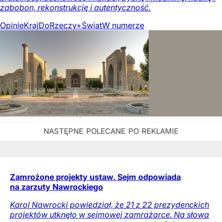
zabobon, rekonstrukcję i autentyczność.
Opinie
Kraj
DoRzeczy+
Świat
W numerze
Zamrożone projekty ustaw. Sejm odpowiada
na zarzuty Nawrockiego
Karol Nawrocki powiedział, że 21 z 22 prezydenckich
projektów utknęło w sejmowej zamrażarce. Na słowa