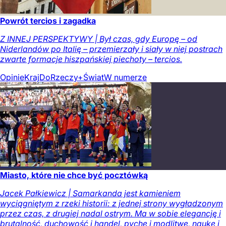
Powrót tercios i zagadka
Z INNEJ PERSPEKTYWY | Był czas, gdy Europę – od
Niderlandów po Italię – przemierzały i siały w niej postrach
zwarte formacje hiszpańskiej piechoty – tercios.
Opinie
Kraj
DoRzeczy+
Świat
W numerze
Miasto, które nie chce być pocztówką
Jacek Pałkiewicz | Samarkanda jest kamieniem
wyciągniętym z rzeki historii: z jednej strony wygładzonym
przez czas, z drugiej nadal ostrym. Ma w sobie elegancję i
brutalność, duchowość i handel, pychę i modlitwę, naukę i