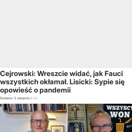
Cejrowski: Wreszcie widać, jak Fauci
wszystkich okłamał. Lisicki: Sypie się
opowieść o pandemii
Dodano:
5
sierpnia
9:23