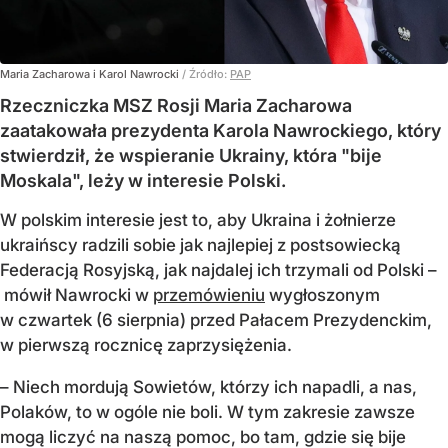
Maria Zacharowa i Karol Nawrocki
/ Źródło:
PAP
Rzeczniczka MSZ Rosji Maria Zacharowa
zaatakowała prezydenta Karola Nawrockiego, który
stwierdził, że wspieranie Ukrainy, która "bije
Moskala", leży w interesie Polski.
W polskim interesie jest to, aby Ukraina i żołnierze
ukraińscy radzili sobie jak najlepiej z postsowiecką
Federacją Rosyjską, jak najdalej ich trzymali od Polski –
mówił Nawrocki w
przemówieniu
wygłoszonym
w czwartek (6 sierpnia) przed Pałacem Prezydenckim,
w pierwszą rocznicę zaprzysiężenia.
– Niech mordują Sowietów, którzy ich napadli, a nas,
Polaków, to w ogóle nie boli. W tym zakresie zawsze
mogą liczyć na naszą pomoc, bo tam, gdzie się bije