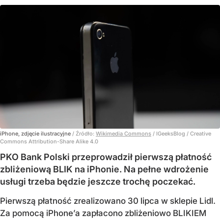
iPhone, zdjęcie ilustracyjne
/ Źródło:
Wikimedia Commons
/
IGeeksBlog / Creative
Commons Attribution-Share Alike 4.0
PKO Bank Polski przeprowadził pierwszą płatność
zbliżeniową BLIK na iPhonie. Na pełne wdrożenie
usługi trzeba będzie jeszcze trochę poczekać.
Pierwszą płatność zrealizowano 30 lipca w sklepie Lidl.
Za pomocą iPhone’a zapłacono zbliżeniowo BLIKIEM