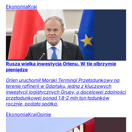
Ekonomia
Kraj
Rusza wielka inwestycja Orlenu. W tle olbrzymie
pieniądze
Orlen uruchomił Morski Terminal Przeładunkowy na
terenie rafinerii w Gdańsku, jedną z kluczowych
inwestycji logistycznych Grupy, o docelowej zdolności
przeładunkowej ponad 1,8-2 mln ton ładunków
rocznie, podała spółka.
Ekonomia
Kraj
Opinie