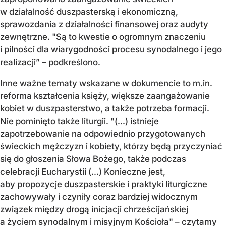
w działalność duszpasterską i ekonomiczną,
sprawozdania z działalności finansowej oraz audyty
zewnętrzne. "Są to kwestie o ogromnym znaczeniu
i pilności dla wiarygodności procesu synodalnego i jego
realizacji” – podkreślono.
Inne ważne tematy wskazane w dokumencie to m.in.
reforma kształcenia księży, większe zaangażowanie
kobiet w duszpasterstwo, a także potrzeba formacji.
Nie pominięto także liturgii. "(...) istnieje
zapotrzebowanie na odpowiednio przygotowanych
świeckich mężczyzn i kobiety, którzy będą przyczyniać
się do głoszenia Słowa Bożego, także podczas
celebracji Eucharystii (...) Konieczne jest,
aby propozycje duszpasterskie i praktyki liturgiczne
zachowywały i czyniły coraz bardziej widocznym
związek między drogą inicjacji chrześcijańskiej
a życiem synodalnym i misyjnym Kościoła" – czytamy