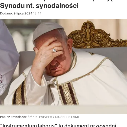
Synodu nt. synodalności
Dodano:
9
lipca
2024
13:44
Papież Franciszek
Źródło:
PAP/EPA
/
GIUSEPPE LAMI
"Instrumentum laboris" to dokument przewodni