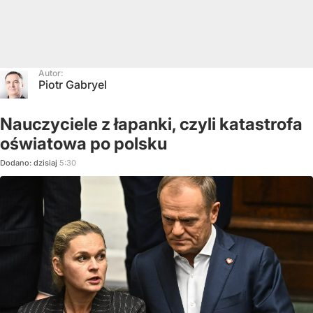
Autor:
Piotr Gabryel
Nauczyciele z łapanki, czyli katastrofa
oświatowa po polsku
Dodano:
dzisiaj
5:30