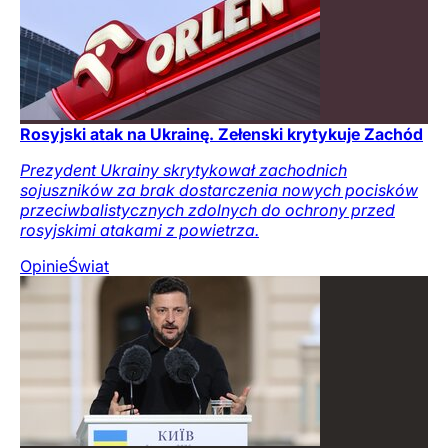
Rosyjski atak na Ukrainę. Zełenski krytykuje Zachód
Prezydent Ukrainy skrytykował zachodnich
sojuszników za brak dostarczenia nowych pocisków
przeciwbalistycznych zdolnych do ochrony przed
rosyjskimi atakami z powietrza.
Opinie
Świat