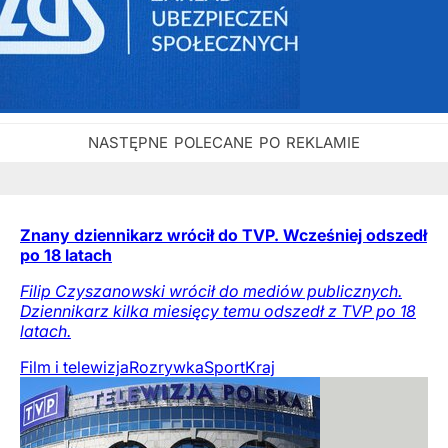
Znany dziennikarz wrócił do TVP. Wcześniej odszedł
po 18 latach
Filip Czyszanowski wrócił do mediów publicznych.
Dziennikarz kilka miesięcy temu odszedł z TVP po 18
latach.
Film i telewizja
Rozrywka
Sport
Kraj