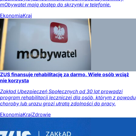
mObywatel mają dostęp do skrzynki w telefonie.
Ekonomia
Kraj
ZUS finansuje rehabilitację za darmo. Wiele osób wciąż
nie korzysta
Zakład Ubezpieczeń Społecznych od 30 lat prowadzi
program rehabilitacji leczniczej dla osób, którym z powodu
choroby lub urazu grozi utratą zdolności do pracy.
Ekonomia
Kraj
Zdrowie