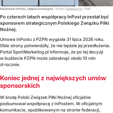
Paczkomat InPostu, zdjęcie ilustracyjne
/ Źródło:
DoRzeczy.pl
/
DMC
Po czterech latach współpracy InPost przestał być
sponsorem strategicznym Polskiego Związku Piłki
Nożnej.
Umowa InPostu z PZPN wygasła 31 lipca 2026 roku.
Obie strony potwierdziły, że nie będzie jej przedłużenia.
Portal SportMarketing.pl informuje, że po tej decyzji
w budżecie PZPN może zabraknąć około 10 mln
zł rocznie.
Koniec jednej z największych umów
sponsorskich
W środę Polski Związek Piłki Nożnej oficjalnie
podsumował współpracę z InPostem. W oficjalnym
komunikacie, opublikowanym na stronie federacji,