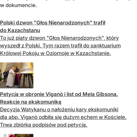
w dokumencie.
Polski dzwon "Głos Nienarodzonych" trafił
do Kazachstanu
To już piąty dzwon "Głos Nienarodzonych", który
wyszedł z Polski. Tym razem trafił do sanktuarium
Królowej Pokoju w Oziornoje w Kazachstanie.
Petycja w obronie Viganò i list od Mela Gibsona.
Reakcje na ekskomunikę
Decyzja Watykanu o nałożeniu kary ekskomuniki
dla abp. Viganò odbiła się dużym echem w Kościele.
Trwa zbiórka podpisów pod petycją.