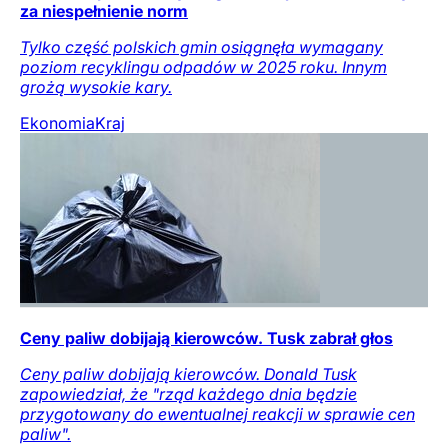
za niespełnienie norm
Tylko część polskich gmin osiągnęła wymagany
poziom recyklingu odpadów w 2025 roku. Innym
grożą wysokie kary.
Ekonomia
Kraj
Ceny paliw dobijają kierowców. Tusk zabrał głos
Ceny paliw dobijają kierowców. Donald Tusk
zapowiedział, że "rząd każdego dnia będzie
przygotowany do ewentualnej reakcji w sprawie cen
paliw".