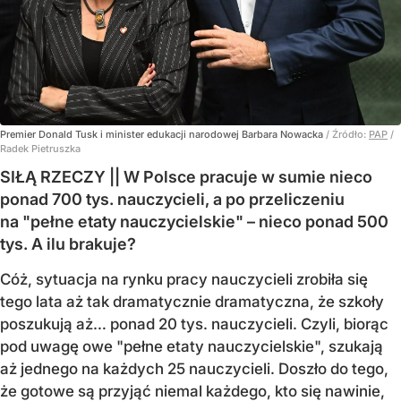
Premier Donald Tusk i minister edukacji narodowej Barbara Nowacka
/ Źródło:
PAP
/
Radek Pietruszka
SIŁĄ RZECZY || W Polsce pracuje w sumie nieco
ponad 700 tys. nauczycieli, a po przeliczeniu
na "pełne etaty nauczycielskie" – nieco ponad 500
tys. A ilu brakuje?
Cóż, sytuacja na rynku pracy nauczycieli zrobiła się
tego lata aż tak dramatycznie dramatyczna, że szkoły
poszukują aż… ponad 20 tys. nauczycieli. Czyli, biorąc
pod uwagę owe "pełne etaty nauczycielskie", szukają
aż jednego na każdych 25 nauczycieli. Doszło do tego,
że gotowe są przyjąć niemal każdego, kto się nawinie,