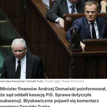
Jarosław Kaczyński i Donald Tusk
/ Źródło:
PAP
/
Radek Pietruszka
Minister finansów Andrzej Domański poinformował,
że sąd oddalił kasację PiS. Sprawa dotyczyła
subwencji. Błyskawicznie pojawił się komentarz
premiera Donalda Tuska.