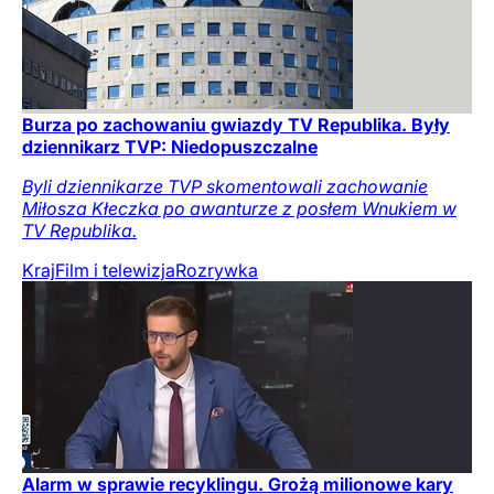
Burza po zachowaniu gwiazdy TV Republika. Były
dziennikarz TVP: Niedopuszczalne
Byli dziennikarze TVP skomentowali zachowanie
Miłosza Kłeczka po awanturze z posłem Wnukiem w
TV Republika.
Kraj
Film i telewizja
Rozrywka
Alarm w sprawie recyklingu. Grożą milionowe kary