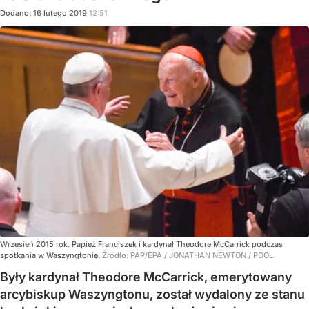
Dodano:
16
lutego
2019
12:51
Wrzesień 2015 rok. Papież Franciszek i kardynał Theodore McCarrick podczas
spotkania w Waszyngtonie.
Źródło:
PAP/EPA
/
JONATHAN NEWTON / POOL
Były kardynał Theodore McCarrick, emerytowany
arcybiskup Waszyngtonu, został wydalony ze stanu