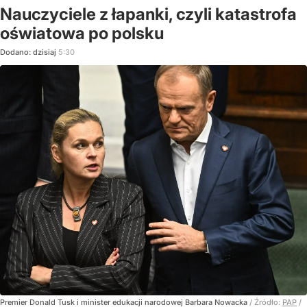
Nauczyciele z łapanki, czyli katastrofa
oświatowa po polsku
Dodano:
dzisiaj
5:30
Premier Donald Tusk i minister edukacji narodowej Barbara Nowacka
/ Źródło:
PAP
/