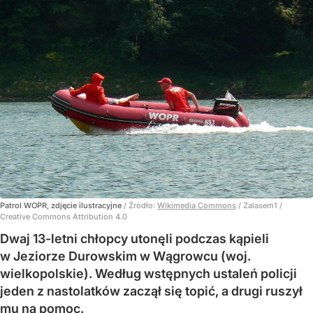
Patrol WOPR, zdjęcie ilustracyjne
/ Źródło:
Wikimedia Commons
/
Zalasem1 /
Creative Commons Attribution 4.0
Dwaj 13-letni chłopcy utonęli podczas kąpieli
w Jeziorze Durowskim w Wągrowcu (woj.
wielkopolskie). Według wstępnych ustaleń policji
jeden z nastolatków zaczął się topić, a drugi ruszył
mu na pomoc.