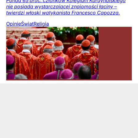
Ponad 65 proc. członków Kolegium Kardynalskiego
nie posiada wystarczającej znajomości łaciny –
twierdzi włoski watykanista Francesco Capozza.
Opinie
Świat
Religia