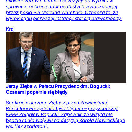
minister zdrowia Izabeli Leszczyny od wyroku w
sprawie o ochronę dóbr osobistych wytoczonej jej
przez posła PiS Marcina Warchoła. Oznacza to, że
wyrok sądu pierwszej instancji stał się prawomocny.
Kraj
Jerzy Zięba w Pałacu Prezydenckim. Bogucki:
Czasami popełnia się błędy
Spotkanie Jerzego Zięby z przedstawicielami
Kancelarii Prezydenta było błędem – przyznał szef
KPRP Zbigniew Bogucki. Zapewnił, że wizyta nie
będzie miała wpływu na decyzję Karola Nawrockiego
ws. "lex szarlatan".