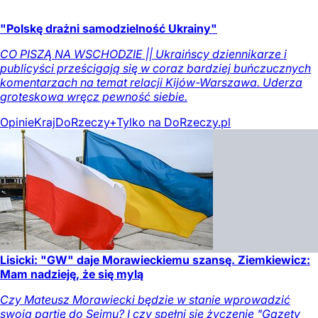
"Polskę drażni samodzielność Ukrainy"
CO PISZĄ NA WSCHODZIE || Ukraińscy dziennikarze i
publicyści prześcigają się w coraz bardziej buńczucznych
komentarzach na temat relacji Kijów-Warszawa. Uderza
groteskowa wręcz pewność siebie.
Opinie
Kraj
DoRzeczy+
Tylko na DoRzeczy.pl
Lisicki: "GW" daje Morawieckiemu szansę. Ziemkiewicz:
Mam nadzieję, że się mylą
Czy Mateusz Morawiecki będzie w stanie wprowadzić
swoją partię do Sejmu? I czy spełni się życzenie "Gazety