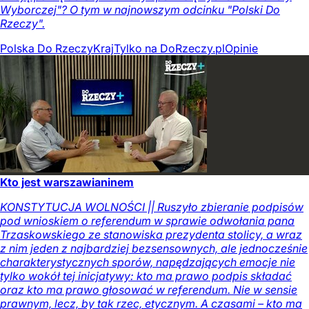
Wyborczej"? O tym w najnowszym odcinku "Polski Do
Rzeczy".
Polska Do Rzeczy
Kraj
Tylko na DoRzeczy.pl
Opinie
Kto jest warszawianinem
KONSTYTUCJA WOLNOŚCI || Ruszyło zbieranie podpisów
pod wnioskiem o referendum w sprawie odwołania pana
Trzaskowskiego ze stanowiska prezydenta stolicy, a wraz
z nim jeden z najbardziej bezsensownych, ale jednocześnie
charakterystycznych sporów, napędzających emocje nie
tylko wokół tej inicjatywy: kto ma prawo podpis składać
oraz kto ma prawo głosować w referendum. Nie w sensie
prawnym, lecz, by tak rzec, etycznym. A czasami – kto ma