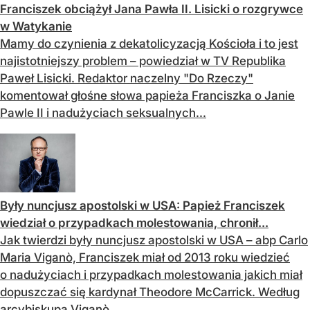
Franciszek obciążył Jana Pawła II. Lisicki o rozgrywce
w Watykanie
Mamy do czynienia z dekatolicyzacją Kościoła i to jest
najistotniejszy problem – powiedział w TV Republika
Paweł Lisicki. Redaktor naczelny "Do Rzeczy"
komentował głośne słowa papieża Franciszka o Janie
Pawle II i nadużyciach seksualnych...
Były nuncjusz apostolski w USA: Papież Franciszek
wiedział o przypadkach molestowania, chronił...
Jak twierdzi były nuncjusz apostolski w USA – abp Carlo
Maria Viganò, Franciszek miał od 2013 roku wiedzieć
o nadużyciach i przypadkach molestowania jakich miał
dopuszczać się kardynał Theodore McCarrick. Według
arcybiskupa Viganò,...