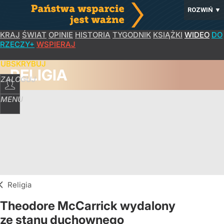
ROZWIŃ
▼
KRAJ
ŚWIAT
OPINIE
HISTORIA
TYGODNIK
KSIĄŻKI
WIDEO
DO
RZECZY+
WSPIERAJ
SUBSKRYBUJ
RELIGIA
ZALOGUJ
MENU
Religia
Theodore McCarrick wydalony
ze stanu duchownego