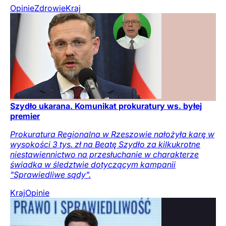
Opinie
Zdrowie
Kraj
Szydło ukarana. Komunikat prokuratury ws. byłej
premier
Prokuratura Regionalna w Rzeszowie nałożyła karę w
wysokości 3 tys. zł na Beatę Szydło za kilkukrotne
niestawiennictwo na przesłuchanie w charakterze
świadka w śledztwie dotyczącym kampanii
"Sprawiedliwe sądy".
Kraj
Opinie