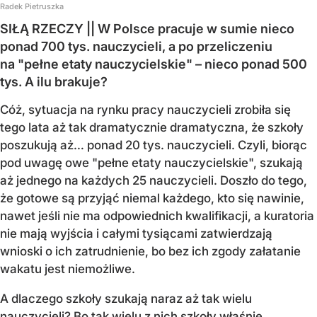
Radek Pietruszka
SIŁĄ RZECZY || W Polsce pracuje w sumie nieco
ponad 700 tys. nauczycieli, a po przeliczeniu
na "pełne etaty nauczycielskie" – nieco ponad 500
tys. A ilu brakuje?
Cóż, sytuacja na rynku pracy nauczycieli zrobiła się
tego lata aż tak dramatycznie dramatyczna, że szkoły
poszukują aż… ponad 20 tys. nauczycieli. Czyli, biorąc
pod uwagę owe "pełne etaty nauczycielskie", szukają
aż jednego na każdych 25 nauczycieli. Doszło do tego,
że gotowe są przyjąć niemal każdego, kto się nawinie,
nawet jeśli nie ma odpowiednich kwalifikacji, a kuratoria
nie mają wyjścia i całymi tysiącami zatwierdzają
wnioski o ich zatrudnienie, bo bez ich zgody załatanie
wakatu jest niemożliwe.
A dlaczego szkoły szukają naraz aż tak wielu
nauczycieli? Bo tak wielu z nich szkoły właśnie