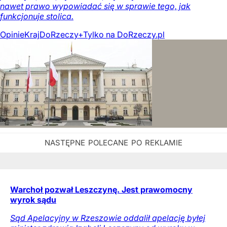
nawet prawo wypowiadać się w sprawie tego, jak
funkcjonuje stolica.
Opinie
Kraj
DoRzeczy+
Tylko na DoRzeczy.pl
Warchoł pozwał Leszczynę. Jest prawomocny
wyrok sądu
Sąd Apelacyjny w Rzeszowie oddalił apelację byłej