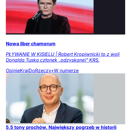
Nowa liber chamorum
PŁYWANIE W KISIELU | Robert Kropiwnicki to z woli
Donalda Tuska członek „odzyskanej” KRS.
Opinie
Kraj
DoRzeczy+
W numerze
5,5 tony prochów. Największy pogrzeb w historii