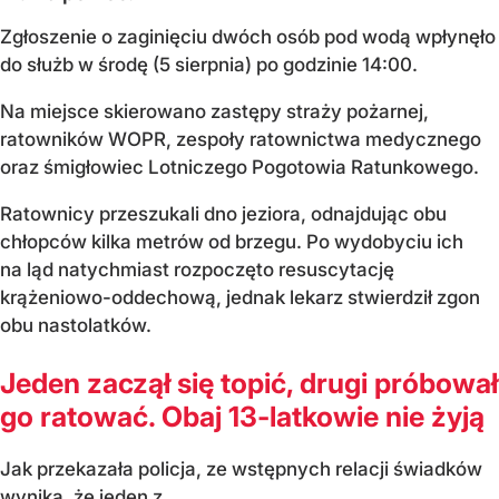
Zgłoszenie o zaginięciu dwóch osób pod wodą wpłynęło
do służb w środę (5 sierpnia) po godzinie 14:00.
Na miejsce skierowano zastępy straży pożarnej,
ratowników WOPR, zespoły ratownictwa medycznego
oraz śmigłowiec Lotniczego Pogotowia Ratunkowego.
Ratownicy przeszukali dno jeziora, odnajdując obu
chłopców kilka metrów od brzegu. Po wydobyciu ich
na ląd natychmiast rozpoczęto resuscytację
krążeniowo-oddechową, jednak lekarz stwierdził zgon
obu nastolatków.
Jeden zaczął się topić, drugi próbował
go ratować. Obaj 13-latkowie nie żyją
Jak przekazała policja, ze wstępnych relacji świadków
wynika, że jeden z...