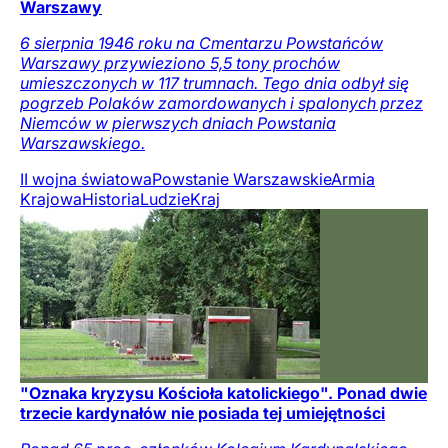
Warszawy
6 sierpnia 1946 roku na Cmentarzu Powstańców
Warszawy przywieziono 5,5 tony prochów
umieszczonych w 117 trumnach. Tego dnia odbył się
pogrzeb Polaków zamordowanych i spalonych przez
Niemców w pierwszych dniach Powstania
Warszawskiego.
II wojna światowa
Powstanie Warszawskie
Armia
Krajowa
Historia
Ludzie
Kraj
"Oznaka kryzysu Kościoła katolickiego". Ponad dwie
trzecie kardynałów nie posiada tej umiejętności