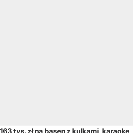
163 tys. zł na basen z kulkami, karaoke