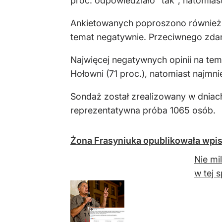
proc. odpowiedziało "tak", natomiast 
Ankietowanych poproszono również o
temat negatywnie. Przeciwnego zdan
Najwięcej negatywnych opinii na te
Hołowni (71 proc.), natomiast najmni
Sondaż został zrealizowany w dniac
reprezentatywna próba 1065 osób.
Żona Frasyniuka opublikowała wpis
Nie mi
w tej 