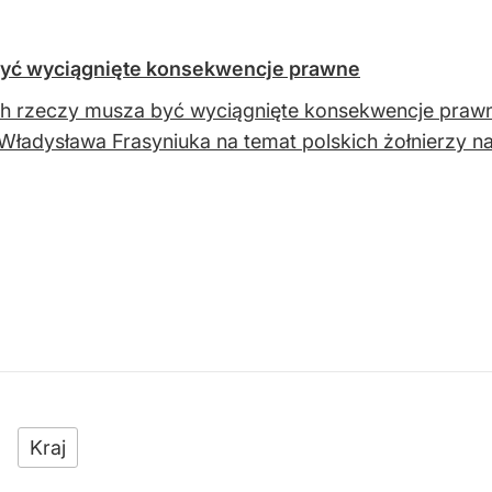
być wyciągnięte konsekwencje prawne
ch rzeczy musza być wyciągnięte konsekwencje praw
Władysława Frasyniuka na temat polskich żołnierzy na 
Kraj