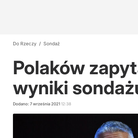
Do Rzeczy
/
Sondaż
Polaków zapyt
wyniki sondaż
Dodano:
7
września
2021
12:38