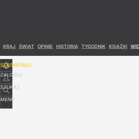
Udostępnij
14
Skomentuj
KRAJ
ŚWIAT
OPINIE
HISTORIA
TYGODNIK
KSIĄŻKI
WI
SUBSKRYBUJ
ZALOGUJ
SZUKAJ
MENU