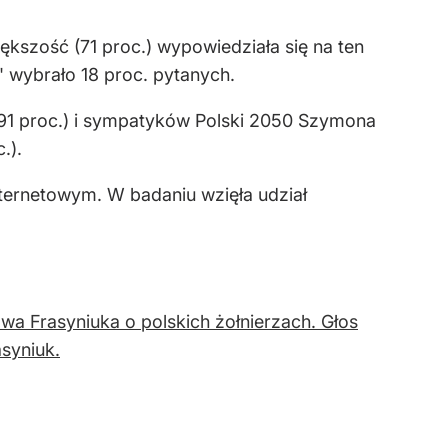
szość (71 proc.) wypowiedziała się na ten
 wybrało 18 proc. pytanych.
(91 proc.) i sympatyków Polski 2050 Szymona
.).
ternetowym. W badaniu wzięła udział
a Frasyniuka o polskich żołnierzach. Głos
syniuk.