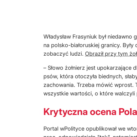
Władysław Frasyniuk był niedawno g
na polsko-białoruskiej granicy. Był
zobaczyć ludzi.
Obraził przy tym żo
– Słowo żołnierz jest upokarzające d
psów, która otoczyła biednych, słabyc
zachowania. Trzeba mówić wprost. To
wszystkie wartości, o które walczyli
Krytyczna ocena Pol
Portal wPolityce opublikował we wto