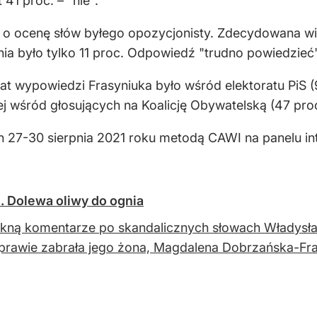
41 proc. – "nie".
 ocenę słów byłego opozycjonisty. Zdecydowana więk
ia było tylko 11 proc. Odpowiedź "trudno powiedzieć"
mat wypowiedzi Frasyniuka było wśród elektoratu PiS 
ej wśród głosujących na Koalicję Obywatelską (47 proc
h 27-30 sierpnia 2021 roku metodą CAWI na panelu in
. Dolewa oliwy do ognia
lkną komentarze po skandalicznych słowach Władysław
sprawie zabrała jego żona, Magdalena Dobrzańska-Fra