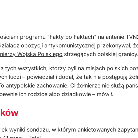
ościem programu "Fakty po Faktach" na antenie TVN2
y działacz opozycji antykomunistycznej przekonywał, 
łnierzy Wojska Polskiego
strzegących polskiej granicy
la tych wszystkich, którzy byli na misjach polskich p
h ludzi – powiedział i dodał, że tak nie postępują żołn
 antypolskie zachowanie. Ci żołnierze nie służą państ
 pewnie ich rodzice albo dziadkowie – mówił.
aków
rek wyniki sondażu, w którym ankietowanych zapytano