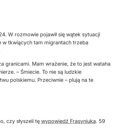
4. W rozmowie pojawił się wątek sytuacji
że w tkwiących tam migrantach trzeba
.
oza granicami. Mam wrażenie, że to jest wataha
ierze. – Śmiecie. To nie są ludzkie
wu polskiemu. Przeciwnie – plują na te
, czy słyszeli tę
wypowiedź Frasyniuka
. 59