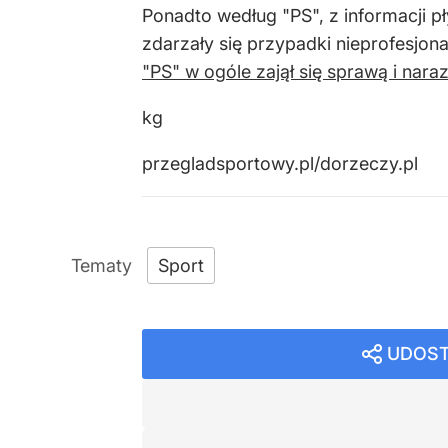
Ponadto według "PS", z informacji
zdarzały się przypadki nieprofesjon
"PS" w ogóle zajął się sprawą i naraz
kg
przegladsportowy.pl/dorzeczy.pl
Sport
UDOST