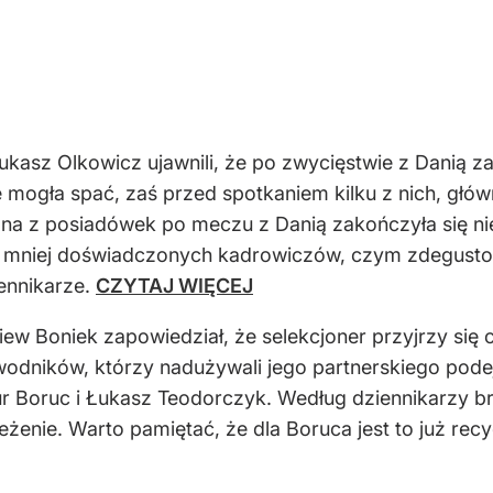
asz Olkowicz ujawnili, że po zwycięstwie z Danią za
 mogła spać, zaś przed spotkaniem kilku z nich, głó
na z posiadówek po meczu z Danią zakończyła się nie
mniej doświadczonych kadrowiczów, czym zdegustowa
iennikarze.
CZYTAJ WIĘCEJ
ew Boniek zapowiedział, że selekcjoner przyjrzy się
ników, którzy nadużywali jego partnerskiego podejśc
tur Boruc i Łukasz Teodorczyk. Według dziennikarzy
zeżenie. Warto pamiętać, że dla Boruca jest to już r