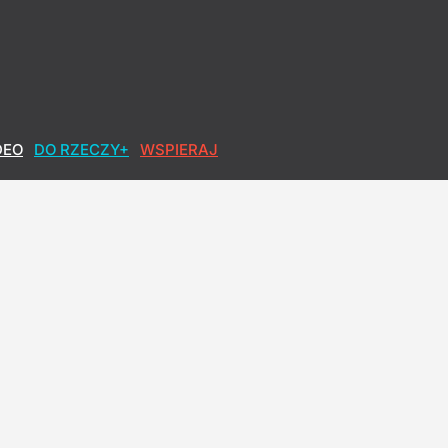
bilans
DEO
DO RZECZY+
WSPIERAJ
jak najwyższy wynik
h okłamał. Lisicki: Sypie się opowieść o pandemii