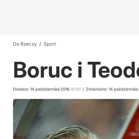
Nauczyciele z łapanki, czyli katastrofa oświat
10
"Nie miał prawa wygrać". Prezydencki ministe
Do Rzeczy
/
Sport
10
Boruc i Teo
"Niewybaczalny błąd". Wicepremier krytykuje
Dodano:
14
października
2016
10:00
/
Zmieniono:
14
października
29