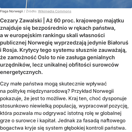
Flaga Norwegii
/ Źródło:
Wikimedia Commons
Cezary Zawalski | Aż 60 proc. krajowego majątku
znajduje się bezpośrednio w rękach państwa,
a w europejskim rankingu skali własności
publicznej Norwegię wyprzedzają jedynie Białoruś
i Rosja. Krytycy tego systemu słusznie zauważają,
że zamożność Oslo to nie zasługa genialnych
urzędników, lecz unikalnej obfitości surowców
energetycznych.
Czy małe państwa mogą skutecznie wpływać
na politykę międzynarodową? Przykład Norwegii
pokazuje, że jest to możliwe. Kraj ten, choć dysponuje
stosunkowo niewielką populacją, wypracował pozycję,
która pozwala mu odgrywać istotną rolę w globalnej
grze o surowce i kapitał. Jednak za fasadą naftowego
bogactwa kryje się system głębokiej kontroli państwa.