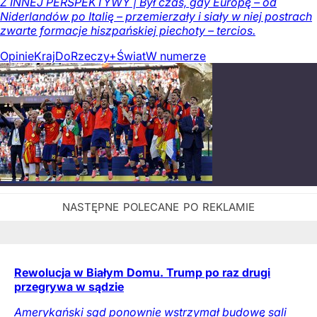
Z INNEJ PERSPEKTYWY | Był czas, gdy Europę – od
Niderlandów po Italię – przemierzały i siały w niej postrach
zwarte formacje hiszpańskiej piechoty – tercios.
Opinie
Kraj
DoRzeczy+
Świat
W numerze
Rewolucja w Białym Domu. Trump po raz drugi
przegrywa w sądzie
Amerykański sąd ponownie wstrzymał budowę sali