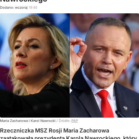
Dodano:
wczoraj
19:45
Maria Zacharowa i Karol Nawrocki
/ Źródło:
PAP
Rzeczniczka MSZ Rosji Maria Zacharowa
zaatakowała prezydenta Karola Nawrockiego, który