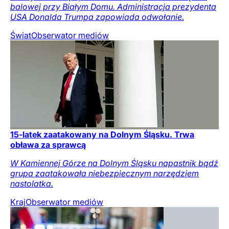
balowej przy Białym Domu. Administracja prezydenta
USA Donalda Trumpa zapowiada odwołanie.
Świat
Obserwator mediów
15-latek zaatakowany na Dolnym Śląsku. Trwa
obława za sprawcą
W Kamiennej Górze na Dolnym Śląsku napastnik bądź
grupa zaatakowała niebezpiecznym narzędziem
nastolatka.
Kraj
Obserwator mediów