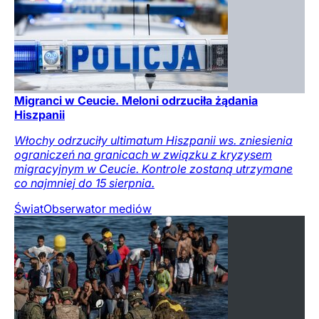
Migranci w Ceucie. Meloni odrzuciła żądania
Hiszpanii
Włochy odrzuciły ultimatum Hiszpanii ws. zniesienia
ograniczeń na granicach w związku z kryzysem
migracyjnym w Ceucie. Kontrole zostaną utrzymane
co najmniej do 15 sierpnia.
Świat
Obserwator mediów