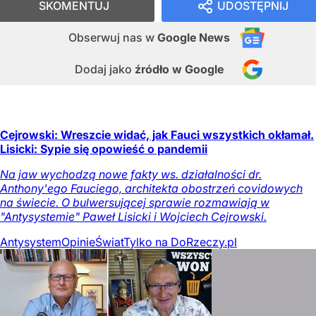
SKOMENTUJ
UDOSTĘPNIJ
Obserwuj nas
w
Google News
Dodaj jako
źródło w Google
Cejrowski: Wreszcie widać, jak Fauci wszystkich okłamał.
Lisicki: Sypie się opowieść o pandemii
Na jaw wychodzą nowe fakty ws. działalności dr.
Anthony'ego Fauciego, architekta obostrzeń covidowych
na świecie. O bulwersującej sprawie rozmawiają w
"Antysystemie" Paweł Lisicki i Wojciech Cejrowski.
Antysystem
Opinie
Świat
Tylko na DoRzeczy.pl