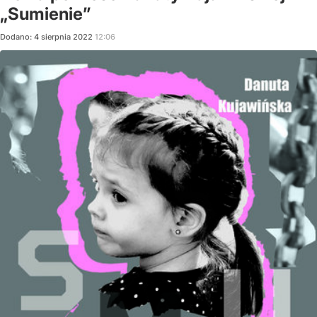
„Sumienie”
Dodano:
4
sierpnia
2022
12:06