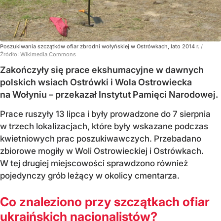
Poszukiwania szczątków ofiar zbrodni wołyńskiej w Ostrówkach, lato 2014 r.
/
Źródło:
Wikimedia Commons
Zakończyły się prace ekshumacyjne w dawnych
polskich wsiach Ostrówki i Wola Ostrowiecka
na Wołyniu – przekazał Instytut Pamięci Narodowej.
Prace ruszyły 13 lipca i były prowadzone do 7 sierpnia
w trzech lokalizacjach, które były wskazane podczas
kwietniowych prac poszukiwawczych. Przebadano
zbiorowe mogiły w Woli Ostrowieckiej i Ostrówkach.
W tej drugiej miejscowości sprawdzono również
pojedynczy grób leżący w okolicy cmentarza.
Co znaleziono przy szczątkach ofiar
ukraińskich nacjonalistów?