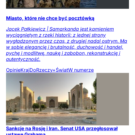
Miasto, które nie chce być pocztówką
Jacek Pałkiewicz | Samarkanda jest kamieniem
wyciągniętym z rzeki historii: z jednej strony
wygładzonym przez czas, z drugiej nadal ostrym. Ma
w sobie elegancję i brutalność, duchowość i handel,
pychę i modlitwę, naukę i zabobon, rekonstrukcję i
autentyczność.
Opinie
Kraj
DoRzeczy+
Świat
W numerze
Sankcje na Rosję i Iran. Senat USA przegłosował
ustawę Grahama