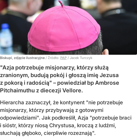
Biskupi, zdjęcie ilustracyjne
/ Źródło:
PAP
/
Jacek Turczyk
"Azja potrzebuje misjonarzy, którzy służą
zranionym, budują pokój i głoszą imię Jezusa
z pokorą i radością" – powiedział bp Ambrose
Pitchaimuthu z diecezji Vellore.
Hierarcha zaznaczył, że kontynent "nie potrzebuje
misjonarzy, którzy przybywają z gotowymi
odpowiedziami". Jak podkreślił, Azja "potrzebuje braci
i sióstr, którzy niosą Chrystusa, kroczą z ludźmi,
słuchają głęboko, cierpliwie rozeznają".