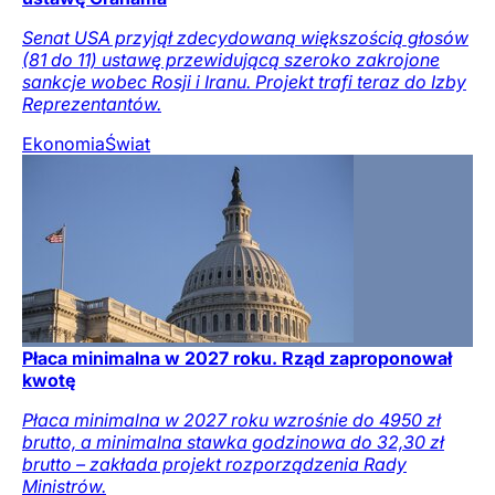
Senat USA przyjął zdecydowaną większością głosów
(81 do 11) ustawę przewidującą szeroko zakrojone
sankcje wobec Rosji i Iranu. Projekt trafi teraz do Izby
Reprezentantów.
Ekonomia
Świat
Płaca minimalna w 2027 roku. Rząd zaproponował
kwotę
Płaca minimalna w 2027 roku wzrośnie do 4950 zł
brutto, a minimalna stawka godzinowa do 32,30 zł
brutto – zakłada projekt rozporządzenia Rady
Ministrów.