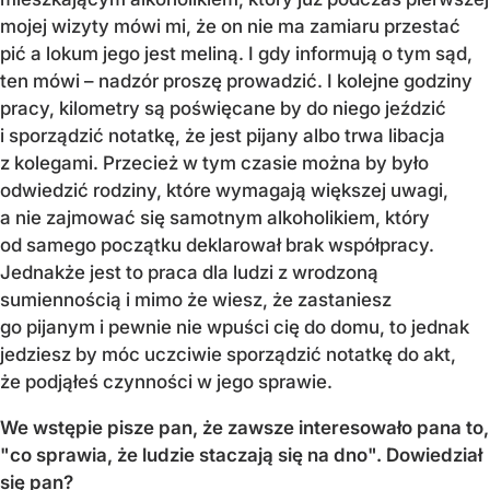
mojej wizyty mówi mi, że on nie ma zamiaru przestać
pić a lokum jego jest meliną. I gdy informują o tym sąd,
ten mówi – nadzór proszę prowadzić. I kolejne godziny
pracy, kilometry są poświęcane by do niego jeździć
i sporządzić notatkę, że jest pijany albo trwa libacja
z kolegami. Przecież w tym czasie można by było
odwiedzić rodziny, które wymagają większej uwagi,
a nie zajmować się samotnym alkoholikiem, który
od samego początku deklarował brak współpracy.
Jednakże jest to praca dla ludzi z wrodzoną
sumiennością i mimo że wiesz, że zastaniesz
go pijanym i pewnie nie wpuści cię do domu, to jednak
jedziesz by móc uczciwie sporządzić notatkę do akt,
że podjąłeś czynności w jego sprawie.
We wstępie pisze pan, że zawsze interesowało pana to,
"co sprawia, że ludzie staczają się na dno". Dowiedział
się pan?