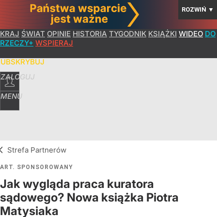
ROZWIŃ
▼
KRAJ
ŚWIAT
OPINIE
HISTORIA
TYGODNIK
KSIĄŻKI
WIDEO
DO
RZECZY+
WSPIERAJ
SUBSKRYBUJ
ZALOGUJ
MENU
Strefa Partnerów
ART. SPONSOROWANY
Jak wygląda praca kuratora
sądowego? Nowa książka Piotra
Matysiaka