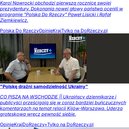
Karol Nawrocki obchodzi pierwszą rocznicę swojej
prezydentury. Dokonania nowej głowy państwa ocenili w
programie "Polska Do Rzeczy" Paweł Lisicki i Rafał
Ziemkiewicz.
Polska Do Rzeczy
Opinie
Kraj
Tylko na DoRzeczy.pl
"Polskę drażni samodzielność Ukrainy"
CO PISZĄ NA WSCHODZIE || Ukraińscy dziennikarze i
publicyści prześcigają się w coraz bardziej buńczucznych
komentarzach na temat relacji Kijów-Warszawa. Uderza
groteskowa wręcz pewność siebie.
Opinie
Kraj
DoRzeczy+
Tylko na DoRzeczy.pl