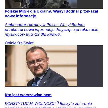
Polskie MiG-i dla Ukrainy. Wasyl Bodnar przekazał
nowe informacje
Ambasador Ukrainy w Polsce Wasyl Bodnar
przekazał nowe informacje dotyczące przekazania
myśliwców MiG-29 dla Kijowa.
Opinie
Kraj
Świat
Kto jest warszawianinem
KONSTYTUCJA WOLNOŚCI || Ruszyło zbieranie