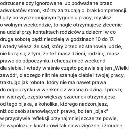
odrzucane czy ignorowane lub podważane przez
adwokatów stron, którzy zarzucają ci brak kompetencji.
I gdy po wyczerpującym tygodniu pracy, myślisz
o wolnym weekendzie, to nagle otrzymujesz zlecenie
na udział przy kontaktach rodziców z dziećmi w co
druga sobotę bądź niedzielę w godzinach 10 do 17.
I wtedy wiesz, że sąd, który przecież stanowią ludzie,
nie liczą się z tym, że też masz dzieci, rodzinę, masz
prawo do odpoczynku i chcesz mieć weekend
dla siebie. I wtedy właśnie często pojawia się ten „Wielki
zawód”, dlaczego nikt nie szanuje ciebie i twojej pracy,
traktując jak robota, który nie ma nawet prawa
do odpoczynku w weekend z własną rodziną. I proszę
mi wierzyć, często większy szacunek otrzymujesz
od tego pijaka, alkoholika, którego nadzorujesz,
niż od osób stanowiących prawo, bo ten „pijak”
w przypływie refleksji przynajmniej szczerze powie,
że współczuje kuratorowi tak niewdzięcznej i żmudnej