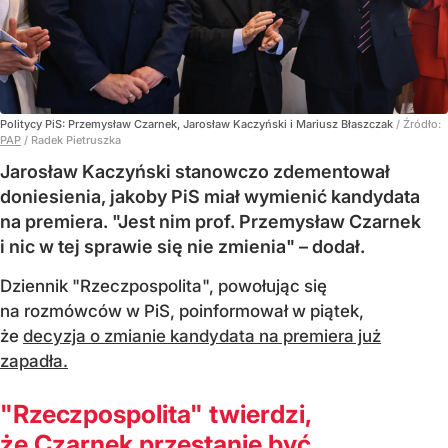
Politycy PiS: Przemysław Czarnek, Jarosław Kaczyński i Mariusz Błaszczak
/ Źródło:
PAP
/
Radek Pietruszka
Jarosław Kaczyński stanowczo zdementował
doniesienia, jakoby PiS miał wymienić kandydata
na premiera. "Jest nim prof. Przemysław Czarnek
i nic w tej sprawie się nie zmienia" – dodał.
Dziennik "Rzeczpospolita", powołując się
na rozmówców w PiS, poinformował w piątek,
że
decyzja o zmianie kandydata na premiera już
zapadła.
"Rzeczpospolita" twierdzi,
że Czarnek przestanie być