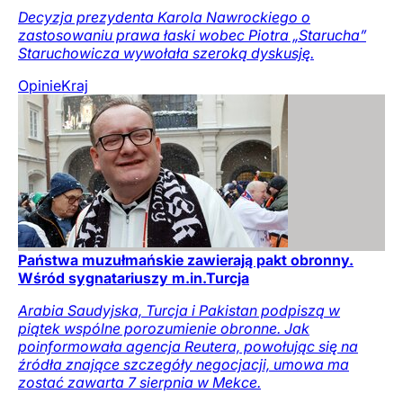
Decyzja prezydenta Karola Nawrockiego o
zastosowaniu prawa łaski wobec Piotra „Starucha”
Staruchowicza wywołała szeroką dyskusję.
Opinie
Kraj
Państwa muzułmańskie zawierają pakt obronny.
Wśród sygnatariuszy m.in.Turcja
Arabia Saudyjska, Turcja i Pakistan podpiszą w
piątek wspólne porozumienie obronne. Jak
poinformowała agencja Reutera, powołując się na
źródła znające szczegóły negocjacji, umowa ma
zostać zawarta 7 sierpnia w Mekce.