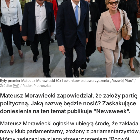
Były premier Mateusz Morawiecki (C) i członkowie stowarzyszenia „Rozwój Plus”
/
Źródło:
PAP
/
Radek Pietruszka
Mateusz Morawiecki zapowiedział, że założy partię
polityczną. Jaką nazwę będzie nosić? Zaskakujące
doniesienia na ten temat publikuje "Newsweek".
Mateusz Morawiecki ogłosił w ubiegłą środę, że zakłada
nowy klub parlamentarny, złożony z parlamentarzystów,
którzy związani są z jego stowarzyszeniem "Rozwój