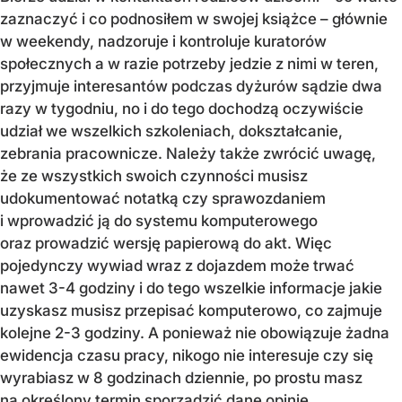
zaznaczyć i co podnosiłem w swojej książce – głównie
w weekendy, nadzoruje i kontroluje kuratorów
społecznych a w razie potrzeby jedzie z nimi w teren,
przyjmuje interesantów podczas dyżurów sądzie dwa
razy w tygodniu, no i do tego dochodzą oczywiście
udział we wszelkich szkoleniach, dokształcanie,
zebrania pracownicze. Należy także zwrócić uwagę,
że ze wszystkich swoich czynności musisz
udokumentować notatką czy sprawozdaniem
i wprowadzić ją do systemu komputerowego
oraz prowadzić wersję papierową do akt. Więc
pojedynczy wywiad wraz z dojazdem może trwać
nawet 3-4 godziny i do tego wszelkie informacje jakie
uzyskasz musisz przepisać komputerowo, co zajmuje
kolejne 2-3 godziny. A ponieważ nie obowiązuje żadna
ewidencja czasu pracy, nikogo nie interesuje czy się
wyrabiasz w 8 godzinach dziennie, po prostu masz
na określony termin sporządzić dane opinie