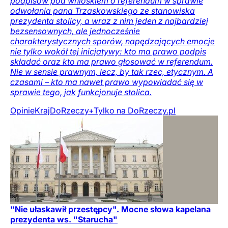
podpisów pod wnioskiem o referendum w sprawie
odwołania pana Trzaskowskiego ze stanowiska
prezydenta stolicy, a wraz z nim jeden z najbardziej
bezsensownych, ale jednocześnie
charakterystycznych sporów, napędzających emocje
nie tylko wokół tej inicjatywy: kto ma prawo podpis
składać oraz kto ma prawo głosować w referendum.
Nie w sensie prawnym, lecz, by tak rzec, etycznym. A
czasami – kto ma nawet prawo wypowiadać się w
sprawie tego, jak funkcjonuje stolica.
Opinie
Kraj
DoRzeczy+
Tylko na DoRzeczy.pl
"Nie ułaskawił przestępcy". Mocne słowa kapelana
prezydenta ws. "Starucha"