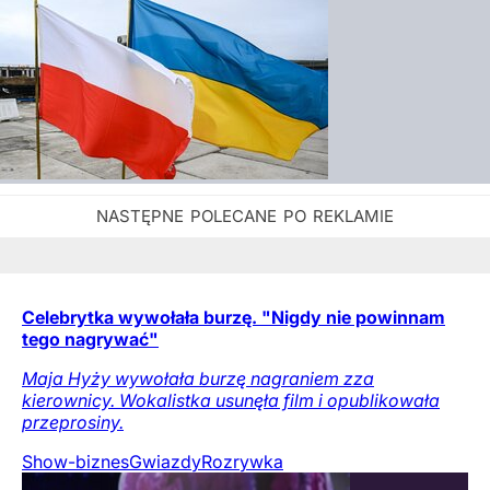
Celebrytka wywołała burzę. "Nigdy nie powinnam
tego nagrywać"
Maja Hyży wywołała burzę nagraniem zza
kierownicy. Wokalistka usunęła film i opublikowała
przeprosiny.
Show-biznes
Gwiazdy
Rozrywka