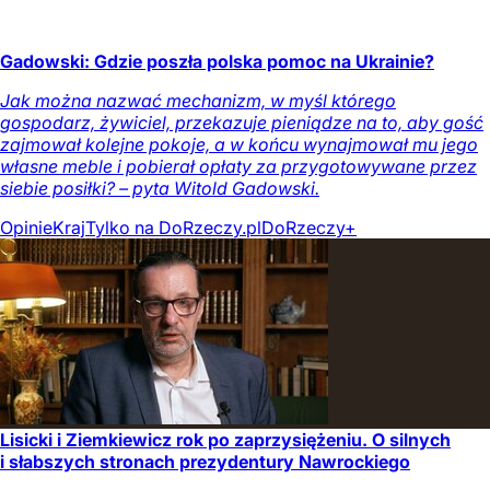
Gadowski: Gdzie poszła polska pomoc na Ukrainie?
Jak można nazwać mechanizm, w myśl którego
gospodarz, żywiciel, przekazuje pieniądze na to, aby gość
zajmował kolejne pokoje, a w końcu wynajmował mu jego
własne meble i pobierał opłaty za przygotowywane przez
siebie posiłki? – pyta Witold Gadowski.
Opinie
Kraj
Tylko na DoRzeczy.pl
DoRzeczy+
Lisicki i Ziemkiewicz rok po zaprzysiężeniu. O silnych
i słabszych stronach prezydentury Nawrockiego