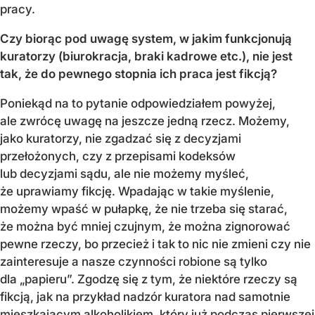
pracy.
Czy biorąc pod uwagę system, w jakim funkcjonują
kuratorzy (biurokracja, braki kadrowe etc.), nie jest
tak, że do pewnego stopnia ich praca jest fikcją?
Poniekąd na to pytanie odpowiedziałem powyżej,
ale zwrócę uwagę na jeszcze jedną rzecz. Możemy,
jako kuratorzy, nie zgadzać się z decyzjami
przełożonych, czy z przepisami kodeksów
lub decyzjami sądu, ale nie możemy myśleć,
że uprawiamy fikcję. Wpadając w takie myślenie,
możemy wpaść w pułapkę, że nie trzeba się starać,
że można być mniej czujnym, że można zignorować
pewne rzeczy, bo przecież i tak to nic nie zmieni czy nie
zainteresuje a nasze czynności robione są tylko
dla „papieru”. Zgodzę się z tym, że niektóre rzeczy są
fikcją, jak na przykład nadzór kuratora nad samotnie
mieszkającym alkoholikiem, który już podczas pierwszej