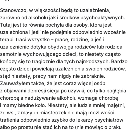
Stanowczo, w większości będą to uzależnienia,
zarówno od alkoholu jak i środków psychoaktywnych.
Tutaj jest to równia pochyła dla osoby, która jest
uzależniona i jeśli nie podejmie odpowiednio wcześnie
terapii traci wszystko – pracę, rodzinę, a jeśli
uzależnienie dotyka obydwojga rodziców lub rodzica
samotnie wychowującego dzieci, to niestety często
kończy się to tragicznie dla tych najmłodszych. Bardzo
często dzieci powielają uzależnienia swoich rodziców,
stąd niestety, pracy nam nigdy nie zabraknie.
Zauważyłem także, że jest coraz więcej osób
z objawami depresji sięga po używki, co tylko pogłębia
chorobę a nadużywanie alkoholu wzmaga chorobę
i mamy błędne koło. Niestety, ale ludzie mniej majętni,
ze wsi, z małych miasteczek nie mają możliwości
trafienia odpowiednio szybko do lekarzy psychiatrów
albo po prostu nie stać ich na to (nie mówiąc o braku