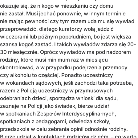
okazuje się, że nikogo w mieszkaniu czy domu
nie zastał. Musi jechać ponownie, w innym terminie
nie mając pewności czy tym razem uda mu się wywiad
przeprowadzić, dlatego kuratorzy wolą jeździć
wieczorami lub późnym popołudniem, bo jest większa
szansa kogoś zastać. I takich wywiadów zdarza się 20-
30 miesięcznie. Oprócz wywiadów ma pod nadzorem
rodziny, które musi minimum raz w miesiącu
skontrolować, a w przypadku podejrzenia przemocy
czy alkoholu to częściej. Ponadto uczestniczy
w wokandach sądowych, jeśli zachodzi taka potrzeba,
razem z Policją uczestniczy w przymusowych
odebraniach dzieci, sporządza wnioski dla sądu,
zeznaje na Policji jako świadek, bierze udział
w spotkaniach Zespołów Interdyscyplinarnych,
spotkaniach z pedagogami, odwiedza szkoły,
przedszkola w celu zebrania opinii odnośnie rodziny.
Bierze udział w kontaktach rodziców dziećmi – co warto