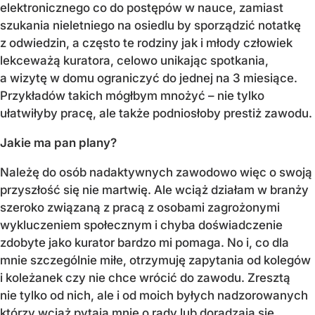
elektronicznego co do postępów w nauce, zamiast
szukania nieletniego na osiedlu by sporządzić notatkę
z odwiedzin, a często te rodziny jak i młody człowiek
lekceważą kuratora, celowo unikając spotkania,
a wizytę w domu ograniczyć do jednej na 3 miesiące.
Przykładów takich mógłbym mnożyć – nie tylko
ułatwiłyby pracę, ale także podniosłoby prestiż zawodu.
Jakie ma pan plany?
Należę do osób nadaktywnych zawodowo więc o swoją
przyszłość się nie martwię. Ale wciąż działam w branży
szeroko związaną z pracą z osobami zagrożonymi
wykluczeniem społecznym i chyba doświadczenie
zdobyte jako kurator bardzo mi pomaga. No i, co dla
mnie szczególnie miłe, otrzymuję zapytania od kolegów
i koleżanek czy nie chce wrócić do zawodu. Zresztą
nie tylko od nich, ale i od moich byłych nadzorowanych
którzy wciąż pytają mnie o rady lub doradzają się