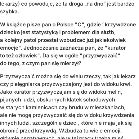
lekarzy) co powoduje, że ta droga „na dno” jest bardzo
szybka.
W książce pisze pan o Polsce "C", gdzie "krzywdzone
dziecko jest statystyką i problemem dla służb,
a kolejny patol przestał wzbudzać już jakiekolwiek
emocje". Jednocześnie zaznacza pan, że "kurator
to też człowiek". Da się w ogóle "przyzwyczaić"
do tego, z czym pan się mierzył?
Przyzwyczaić można się do wielu rzeczy, tak jak lekarz
czy pielęgniarka przyzwyczajony jest do widoku krwi.
Jako kurator przyzwyczajam się do widoku melin,
pijanych ludzi, obskurnych klatek schodowych
w starych kamienicach czy brudu w mieszkaniach,
ale nie mogę przyzwyczaić się do widoku krzywdzenia
innych ludzi, szczególnie dzieci, które nie maja jak się
obronić przed krzywdą. Wzbudza to wiele emocji,
głównie negatywnych, ale w tej pracy trzeba mieć