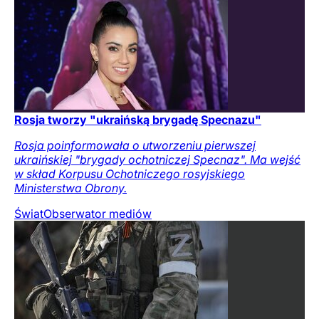
Rosja tworzy "ukraińską brygadę Specnazu"
Rosja poinformowała o utworzeniu pierwszej
ukraińskiej "brygady ochotniczej Specnaz". Ma wejść
w skład Korpusu Ochotniczego rosyjskiego
Ministerstwa Obrony.
Świat
Obserwator mediów