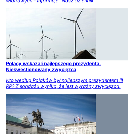
wiatrowych – informuje "Nasz Dziennik".
Polacy wskazali najlepszego prezydenta.
Niekwestionowany zwycięzca
Kto według Polaków był najlepszym prezydentem III
RP? Z sondażu wynika, że jest wyraźny zwycięzca.