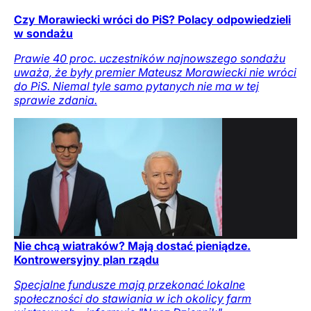
Czy Morawiecki wróci do PiS? Polacy odpowiedzieli
w sondażu
Prawie 40 proc. uczestników najnowszego sondażu
uważa, że były premier Mateusz Morawiecki nie wróci
do PiS. Niemal tyle samo pytanych nie ma w tej
sprawie zdania.
Nie chcą wiatraków? Mają dostać pieniądze.
Kontrowersyjny plan rządu
Specjalne fundusze mają przekonać lokalne
społeczności do stawiania w ich okolicy farm