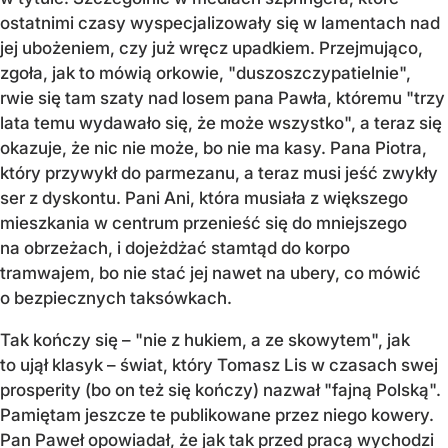
ostatnimi czasy wyspecjalizowały się w lamentach nad
jej ubożeniem, czy już wręcz upadkiem. Przejmująco,
zgoła, jak to mówią orkowie, "duszoszczypatielnie",
rwie się tam szaty nad losem pana Pawła, któremu "trzy
lata temu wydawało się, że może wszystko", a teraz się
okazuje, że nic nie może, bo nie ma kasy. Pana Piotra,
który przywykł do parmezanu, a teraz musi jeść zwykły
ser z dyskontu. Pani Ani, która musiała z większego
mieszkania w centrum przenieść się do mniejszego
na obrzeżach, i dojeżdżać stamtąd do korpo
tramwajem, bo nie stać jej nawet na ubery, co mówić
o bezpiecznych taksówkach.
Tak kończy się – "nie z hukiem, a ze skowytem", jak
to ujął klasyk – świat, który Tomasz Lis w czasach swej
prosperity (bo on też się kończy) nazwał "fajną Polską".
Pamiętam jeszcze te publikowane przez niego kowery.
Pan Paweł opowiadał, że jak tak przed pracą wychodzi