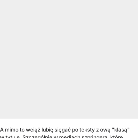
A mimo to wciąż lubię sięgać po teksty z ową "klasą"
w tytule. Szczególnie w mediach szpringera, które