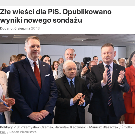
Złe wieści dla PiS. Opublikowano
wyniki nowego sondażu
Dodano:
6
sierpnia
20:13
Politycy PiS: Przemysław Czarnek, Jarosław Kaczyński i Mariusz Błaszczak
/ Źródło:
PAP
/
Radek Pietruszka