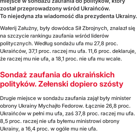
miejsce w sondażu zaufania do polityków, który
został przeprowadzony wśród Ukraińców.
To niejedyna zła wiadomość dla prezydenta Ukrainy.
Wałerij Załużny, były dowódca Sił Zbrojnych, znalazł się
na szczycie rankingu zaufania wśród liderów
politycznych. Według sondażu ufa mu 27,8 proc.
Ukraińców, 37,1 proc. raczej mu ufa. 11,6 proc. deklaruje,
że raczej mu nie ufa, a 18,1 proc. nie ufa mu wcale.
Sondaż zaufania do ukraińskich
polityków. Zełenski dopiero szósty
Drugie miejsce w sondażu zaufania zajął były minister
obrony Ukrainy Mychajło Fedorow. Łącznie 26,8 proc.
Ukraińców w pełni mu ufa, zaś 37,8 proc. raczej mu ufa.
8,5 proc. raczej nie ufa byłemu ministrowi obrony
Ukrainy, a 16,4 proc. w ogóle mu nie ufa.