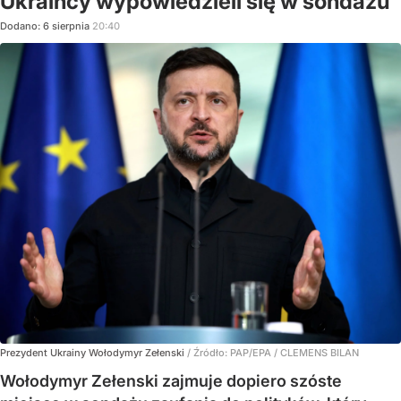
Ukraińcy wypowiedzieli się w sondażu
Dodano:
6
sierpnia
20:40
Prezydent Ukrainy Wołodymyr Zełenski
/ Źródło:
PAP/EPA
/
CLEMENS BILAN
Wołodymyr Zełenski zajmuje dopiero szóste