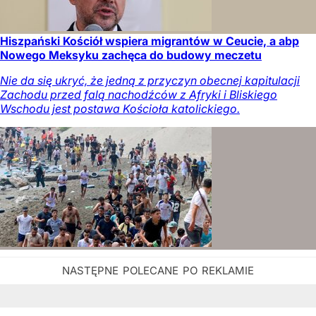
Hiszpański Kościół wspiera migrantów w Ceucie, a abp
Nowego Meksyku zachęca do budowy meczetu
Nie da się ukryć, że jedną z przyczyn obecnej kapitulacji
Zachodu przed falą nachodźców z Afryki i Bliskiego
Wschodu jest postawa Kościoła katolickiego.