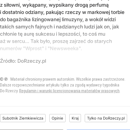
z siłowni, wykąpany, wypsikany drogą perfumą
i dostatnio odziany, pakując rzeczy w markowej torbie
do bagażnika lizingowanej limuzyny, a wokół widzi
takich samych fajnych i nadzianych ludzi jak on, jak
chłonie tę aurę sukcesu i lepszości, to coś mu
aż w sercu… Tak było, proszę zajrzeć do starych
numerów "Wprost" i "Newsweeka".
Źródło:
DoRzeczy.pl
© ℗
Materiał chroniony prawem autorskim. Wszelkie prawa zastrzeżone.
Dalsze rozpowszechnianie artykułu tylko za zgodą wydawcy tygodnika
Do Rzeczy.
Regulamin i warunki licencjonowania materiałów prasowych
.
Subotnik Ziemkiewicza
Opinie
Kraj
Tylko na DoRzeczy.pl