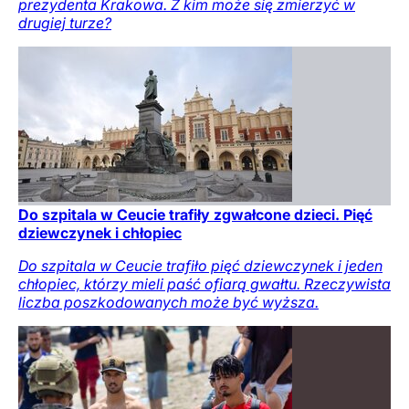
prezydenta Krakowa. Z kim może się zmierzyć w
drugiej turze?
Do szpitala w Ceucie trafiły zgwałcone dzieci. Pięć
dziewczynek i chłopiec
Do szpitala w Ceucie trafiło pięć dziewczynek i jeden
chłopiec, którzy mieli paść ofiarą gwałtu. Rzeczywista
liczba poszkodowanych może być wyższa.