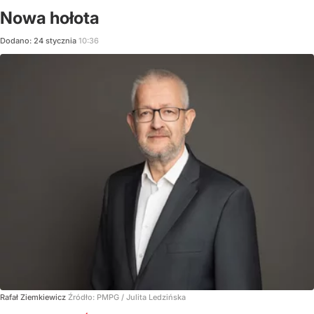
Nowa hołota
Dodano:
24
stycznia
10:36
Rafał Ziemkiewicz
Źródło:
PMPG / Julita Ledzińska