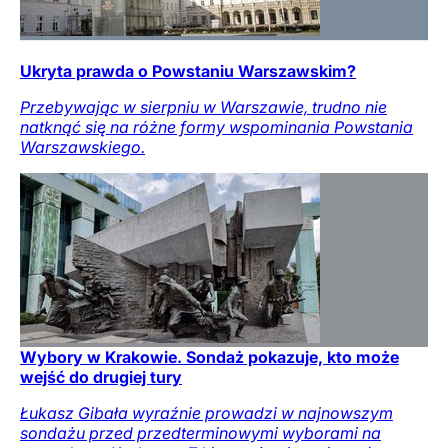
Ukryta prawda o Powstaniu Warszawskim?
Przebywając w sierpniu w Warszawie, trudno nie
natknąć się na różne formy wspominania Powstania
Warszawskiego.
Wybory w Krakowie. Sondaż pokazuje, kto może
wejść do drugiej tury
Łukasz Gibała wyraźnie prowadzi w najnowszym
sondażu przed przedterminowymi wyborami na