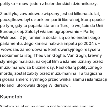
polityka – mówi jeden z holenderskich dziennikarzy.
Z polityką zawodowo związany jest od kilkunastu lat,
początkowo był członkiem partii liberalnej, którą opuścił
po tym, gdy ta poparła starania Turcji o wejście do Unii
Europejskiej. Założył własne ugrupowanie – Partię
Wolności. Z jej ramienia dostał się do holenderskiego
parlamentu. Jego kariera nabrała impetu po 2004 r. –
wówczas zamordowano kontrowersyjnego reżysera
i dokumentalistę, Theo van Gogha. Van Gogh, krewny
słynnego malarza, nakręcił film o islamie uznany przez
muzułmanów za bluźnierczy. Padł ofiarą politycznego
mordu, został zabity przez muzułmanina. Ta tragiczna
i głośna śmierć słynnego przeciwnika islamu i islamizacji
Holandii utorowała drogę Wildersowi.
Ksenofob
Szybko zajął on na scenie politycznej miejsce van