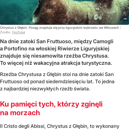
Chrystus z Głębin. Posąg znajduje się przy liguryjskim wybrzeżu we Włoszech
/
Źródło:
YouTube
Na dnie zatoki San Fruttuoso, między Camogli
a Portofino na włoskiej Riwierze Liguryjskiej
znajduje się niesamowita rzeźba Chrystusa.
To więcej niż wakacyjna atrakcja turystyczna.
Rzeźba Chrystusa z Głębin stoi na dnie zatoki San
Fruttuoso od ponad siedemdziesięciu lat. To jedna
z najbardziej niezwykłych rzeźb świata.
Ku pamięci tych, którzy zginęli
na morzach
Il Cristo degli Abissi, Chrystus z Głębin, to wykonany