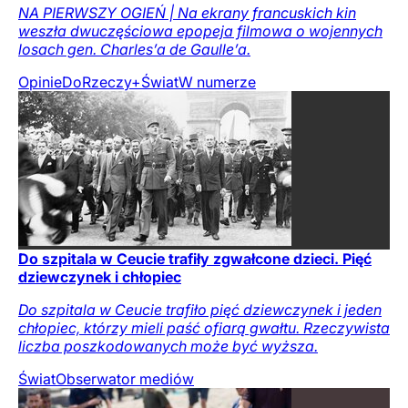
NA PIERWSZY OGIEŃ | Na ekrany francuskich kin
weszła dwuczęściowa epopeja filmowa o wojennych
losach gen. Charles’a de Gaulle’a.
Opinie
DoRzeczy+
Świat
W numerze
Do szpitala w Ceucie trafiły zgwałcone dzieci. Pięć
dziewczynek i chłopiec
Do szpitala w Ceucie trafiło pięć dziewczynek i jeden
chłopiec, którzy mieli paść ofiarą gwałtu. Rzeczywista
liczba poszkodowanych może być wyższa.
Świat
Obserwator mediów