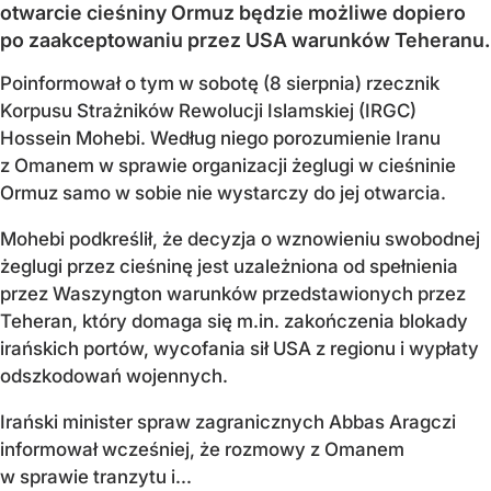
otwarcie cieśniny Ormuz będzie możliwe dopiero
po zaakceptowaniu przez USA warunków Teheranu.
Poinformował o tym w sobotę (8 sierpnia) rzecznik
Korpusu Strażników Rewolucji Islamskiej (IRGC)
Hossein Mohebi. Według niego porozumienie Iranu
z Omanem w sprawie organizacji żeglugi w cieśninie
Ormuz samo w sobie nie wystarczy do jej otwarcia.
Mohebi podkreślił, że decyzja o wznowieniu swobodnej
żeglugi przez cieśninę jest uzależniona od spełnienia
przez Waszyngton warunków przedstawionych przez
Teheran, który domaga się m.in. zakończenia blokady
irańskich portów, wycofania sił USA z regionu i wypłaty
odszkodowań wojennych.
Irański minister spraw zagranicznych Abbas Aragczi
informował wcześniej, że rozmowy z Omanem
w sprawie tranzytu i...