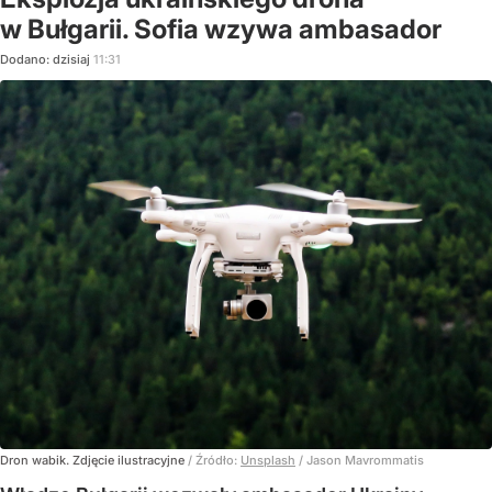
w Bułgarii. Sofia wzywa ambasador
Dodano:
dzisiaj
11:31
Dron wabik. Zdjęcie ilustracyjne
/ Źródło:
Unsplash
/
Jason Mavrommatis