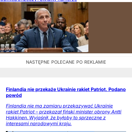
Finlandia nie przekaże Ukrainie rakiet Patriot. Podano
powód
Finlandia nie ma zamiaru przekazywać Ukrainie
rakiet Patriot – przekazał fiński minister obrony Antti
Hakkinen. Wyjaśnił, że byłoby to sprzeczne z
interesami narodowymi kraju.