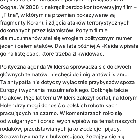
Gogha. W 2008 r. nakręcił bardzo kontrowersyjny film –
„Fitna”, w którym na przemian pokazywane są
fragmenty Koranu i zdjęcia ataków terrorystycznych
dokonanych przez islamistów. Po tym filmie
dla muzułmanów stał się wrogiem politycznym numer
jeden i celem ataków. Dwa lata później Al-Kaida wpisała
go na listę osób, które trzeba zlikwidować.
Polityczna agenda Wildersa sprowadza się do dwóch
głównych tematów: niechęci do imigrantów i islamu.
Ta antypatia nie dotyczy wyłącznie przybyszów spoza
Europy i wyznania muzułmańskiego. Dotknęła także
Polaków. Pięć lat temu Wilders założył portal, na którym
Holendrzy mogli donosić o polskich robotnikach
pracujących na czarno. W komentarzach roiło się
od wulgarnych i obraźliwych wpisów na temat naszych
rodaków, przedstawianych jako złodzieje i pijacy.
Sprawa była na tyle bulwersująca, że zajęły się nią