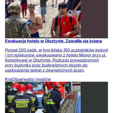
Ewakuacja hotelu w Olsztynie. Zawaliła się ściana
Ponad 200 osób, w tym blisko 150 uczestników kolonii
i ich opiekunów, ewakuowano z hotelu Manor przy ul.
Kanarkowej w Olsztynie. Podczas prowadzonych
przy budynku prac budowlanych doszło do
uszkodzenia jednej z zewnętrznych ścian.
Kraj
Obserwator mediów