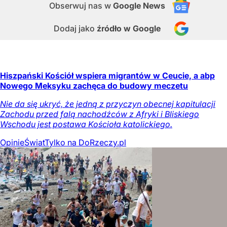
Obserwuj nas
w
Google News
Dodaj jako
źródło w Google
Hiszpański Kościół wspiera migrantów w Ceucie, a abp
Nowego Meksyku zachęca do budowy meczetu
Nie da się ukryć, że jedną z przyczyn obecnej kapitulacji
Zachodu przed falą nachodźców z Afryki i Bliskiego
Wschodu jest postawa Kościoła katolickiego.
Opinie
Świat
Tylko na DoRzeczy.pl