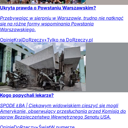
Ukryta prawda o Powstaniu Warszawskim?
Przebywając w sierpniu w Warszawie, trudno nie natknąć
się na różne formy wspominania Powstania
Warszawskiego.
Opinie
Kraj
DoRzeczy+
Tylko na DoRzeczy.pl
Kogo popychali lekarze?
SPODE ŁBA | Ciekawym widowiskiem cieszyć się mogli
Amerykanie, obserwujący przesłuchania przed Komisją do
spraw Bezpieczeństwa Wewnętrznego Senatu USA.
Opinie
DoRzeczy+
Świat
W numerze