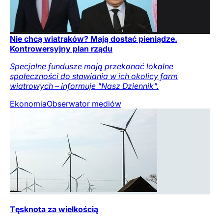
Nie chcą wiatraków? Mają dostać pieniądze.
Kontrowersyjny plan rządu
Specjalne fundusze mają przekonać lokalne
społeczności do stawiania w ich okolicy farm
wiatrowych – informuje "Nasz Dziennik".
Ekonomia
Obserwator mediów
Tęsknota za wielkością