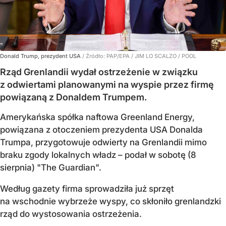
Donald Trump, prezydent USA
/ Źródło:
PAP/EPA
/
JIM LO SCALZO / POOL
Rząd Grenlandii wydał ostrzeżenie w związku
z odwiertami planowanymi na wyspie przez firmę
powiązaną z Donaldem Trumpem.
Amerykańska spółka naftowa Greenland Energy,
powiązana z otoczeniem prezydenta USA Donalda
Trumpa, przygotowuje odwierty na Grenlandii mimo
braku zgody lokalnych władz – podał w sobotę (8
sierpnia) "The Guardian".
Według gazety firma sprowadziła już sprzęt
na wschodnie wybrzeże wyspy, co skłoniło grenlandzki
rząd do wystosowania ostrzeżenia.