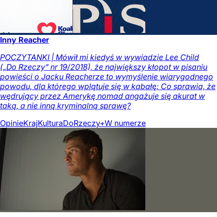
Inny Reacher
POCZYTANKI | Mówił mi kiedyś w wywiadzie Lee Child
(„Do Rzeczy” nr 19/2018), że największy kłopot w pisaniu
powieści o Jacku Reacherze to wymyślenie wiarygodnego
powodu, dla którego wplątuje się w kabałę: Co sprawia, że
wędrujący przez Amerykę nomad angażuje się akurat w
taką, a nie inną kryminalną sprawę?
Opinie
Kraj
Kultura
DoRzeczy+
W numerze