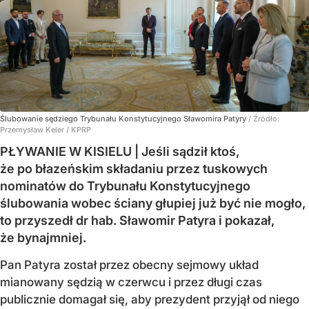
Ślubowanie sędziego Trybunału Konstytucyjnego Sławomira Patyry
/ Źródło:
Przemysław Keler / KPRP
PŁYWANIE W KISIELU | Jeśli sądził ktoś,
że po błazeńskim składaniu przez tuskowych
nominatów do Trybunału Konstytucyjnego
ślubowania wobec ściany głupiej już być nie mogło,
to przyszedł dr hab. Sławomir Patyra i pokazał,
że bynajmniej.
Pan Patyra został przez obecny sejmowy układ
mianowany sędzią w czerwcu i przez długi czas
publicznie domagał się, aby prezydent przyjął od niego