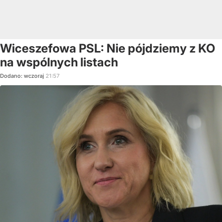
Wiceszefowa PSL: Nie pójdziemy z KO
na wspólnych listach
Dodano:
wczoraj
21:57