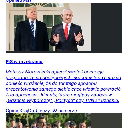
Opinie
Świat
PiS w przebraniu
Mateusz Morawiecki opierał swoje koncepcje
gospodarcze na postępowych ekonomistach i można
odnieść wrażenie, że do tamtego sposobu
prezentowania samego siebie chce właśnie powrócić.
A to opowieści i klimaty, które mogłyby zdobyć w
„Gazecie Wyborczej”, „Polityce” czy TVN24 uznanie.
Opinie
Kraj
DoRzeczy+
W numerze