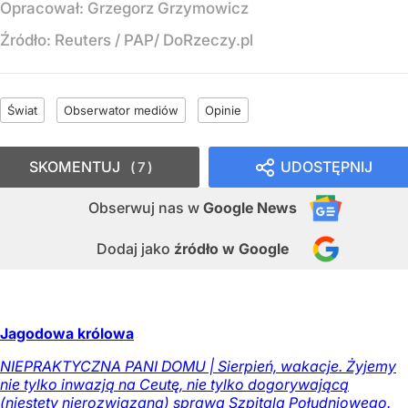
Opracował:
Grzegorz Grzymowicz
Źródło:
Reuters
/
PAP/ DoRzeczy.pl
Świat
Obserwator mediów
Opinie
SKOMENTUJ
UDOSTĘPNIJ
7
Obserwuj nas
w
Google News
Dodaj jako
źródło w Google
Jagodowa królowa
NIEPRAKTYCZNA PANI DOMU | Sierpień, wakacje. Żyjemy
nie tylko inwazją na Ceutę, nie tylko dogorywającą
(niestety nierozwiązaną) sprawą Szpitala Południowego.