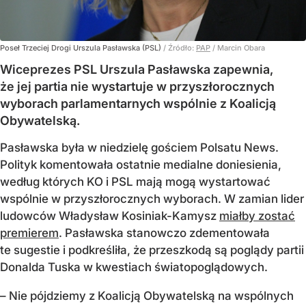
Poseł Trzeciej Drogi Urszula Pasławska (PSL)
/ Źródło:
PAP
/
Marcin Obara
Wiceprezes PSL Urszula Pasławska zapewnia,
że jej partia nie wystartuje w przyszłorocznych
wyborach parlamentarnych wspólnie z Koalicją
Obywatelską.
Pasławska była w niedzielę gościem Polsatu News.
Polityk komentowała ostatnie medialne doniesienia,
według których KO i PSL mają mogą wystartować
wspólnie w przyszłorocznych wyborach. W zamian lider
ludowców Władysław Kosiniak-Kamysz
miałby zostać
premierem
. Pasławska stanowczo zdementowała
te sugestie i podkreśliła, że przeszkodą są poglądy partii
Donalda Tuska w kwestiach światopoglądowych.
– Nie pójdziemy z Koalicją Obywatelską na wspólnych