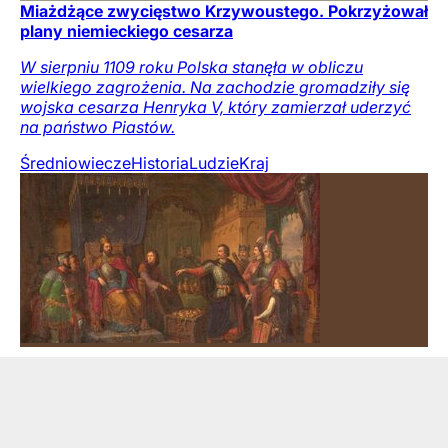
Miażdżące zwycięstwo Krzywoustego. Pokrzyżował
plany niemieckiego cesarza
W sierpniu 1109 roku Polska stanęła w obliczu
wielkiego zagrożenia. Na zachodzie gromadziły się
wojska cesarza Henryka V, który zamierzał uderzyć
na państwo Piastów.
Średniowiecze
Historia
Ludzie
Kraj