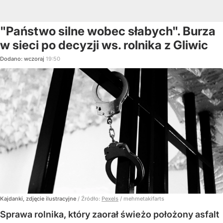
"Państwo silne wobec słabych". Burza
w sieci po decyzji ws. rolnika z Gliwic
Dodano:
wczoraj
19:50
Kajdanki, zdjęcie ilustracyjne
/ Źródło:
Pexels
/
mehmetakifarts
Sprawa rolnika, który zaorał świeżo położony asfalt