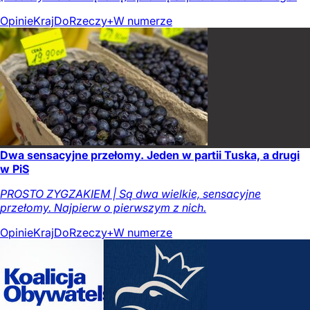
Opinie
Kraj
DoRzeczy+
W numerze
Dwa sensacyjne przełomy. Jeden w partii Tuska, a drugi
w PiS
PROSTO ZYGZAKIEM | Są dwa wielkie, sensacyjne
przełomy. Najpierw o pierwszym z nich.
Opinie
Kraj
DoRzeczy+
W numerze