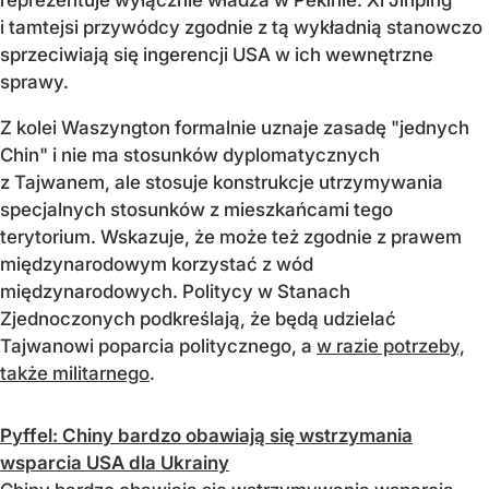
reprezentuje wyłącznie władza w Pekinie. Xi Jinping
i tamtejsi przywódcy zgodnie z tą wykładnią stanowczo
sprzeciwiają się ingerencji USA w ich wewnętrzne
sprawy.
Z kolei Waszyngton formalnie uznaje zasadę "jednych
Chin" i nie ma stosunków dyplomatycznych
z Tajwanem, ale stosuje konstrukcje utrzymywania
specjalnych stosunków z mieszkańcami tego
terytorium. Wskazuje, że może też zgodnie z prawem
międzynarodowym korzystać z wód
międzynarodowych. Politycy w Stanach
Zjednoczonych podkreślają, że będą udzielać
Tajwanowi poparcia politycznego, a
w razie potrzeby,
także militarnego
.
Pyffel: Chiny bardzo obawiają się wstrzymania
wsparcia USA dla Ukrainy