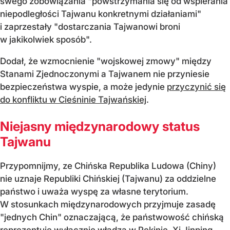
swego zobowiązania "powstrzymania się od wspierania
niepodległości Tajwanu konkretnymi działaniami"
i zaprzestały "dostarczania Tajwanowi broni
w jakikolwiek sposób".
Dodał, że wzmocnienie "wojskowej zmowy" między
Stanami Zjednoczonymi a Tajwanem nie przyniesie
bezpieczeństwa wyspie, a może jedynie
przyczynić się
do konfliktu w Cieśninie Tajwańskiej
.
Niejasny międzynarodowy status
Tajwanu
Przypomnijmy, ze Chińska Republika Ludowa (Chiny)
nie uznaje Republiki Chińskiej (Tajwanu) za oddzielne
państwo i uważa wyspę za własne terytorium.
W stosunkach międzynarodowych przyjmuje zasadę
"jednych Chin" oznaczającą, że państwowość chińską