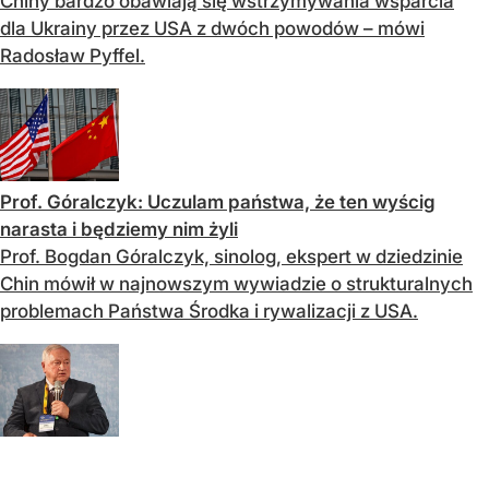
Chiny bardzo obawiają się wstrzymywania wsparcia
dla Ukrainy przez USA z dwóch powodów – mówi
Radosław Pyffel.
Prof. Góralczyk: Uczulam państwa, że ten wyścig
narasta i będziemy nim żyli
Prof. Bogdan Góralczyk, sinolog, ekspert w dziedzinie
Chin mówił w najnowszym wywiadzie o strukturalnych
problemach Państwa Środka i rywalizacji z USA.