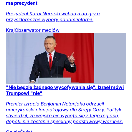
ma prezydent
Prezydent Karol Narocki wchodzi do gry o
przyszłoroczne wybory parlamentarne.
Kraj
Obserwator mediów
"Nie będzie żadnego wycofywania się". Izrael mówi
Trumpowi "nie"
Premier Izraela Benjamin Netanjahu odrzucił
amerykański plan pokojowy dla Strefy Gazy. Polityk
stwierdził, że wojsko nie wycofa się z tego regionu,
dopóki nie zostanie spełniony podstawowy warunek.