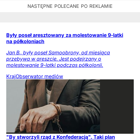
Były poseł aresztowany za molestowanie 9-latki
na półkoloniach
Jan B., były poseł Samoobrony, od miesiąca
przebywa w areszcie. Jest podejrzany o
molestowanie 9-latki podczas półkolonii.
Kraj
Obserwator mediów
"By stworzyli rząd z Konfederacją". Taki plan