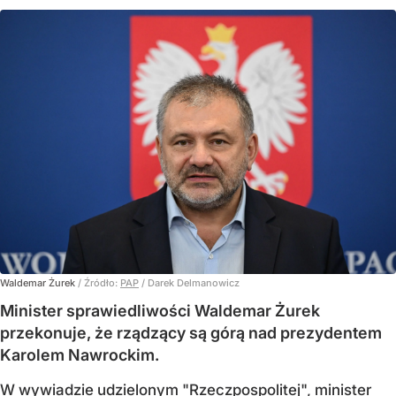
Waldemar Żurek
/ Źródło:
PAP
/
Darek Delmanowicz
Minister sprawiedliwości Waldemar Żurek
przekonuje, że rządzący są górą nad prezydentem
Karolem Nawrockim.
W wywiadzie udzielonym "Rzeczpospolitej", minister