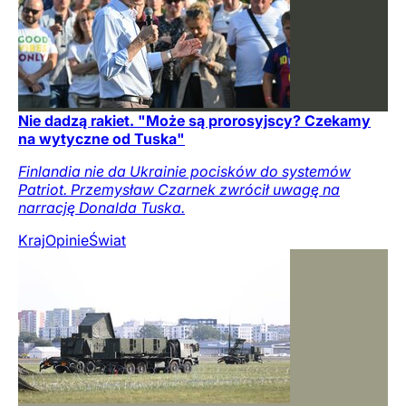
Nie dadzą rakiet. "Może są prorosyjscy? Czekamy
na wytyczne od Tuska"
Finlandia nie da Ukrainie pocisków do systemów
Patriot. Przemysław Czarnek zwrócił uwagę na
narrację Donalda Tuska.
Kraj
Opinie
Świat