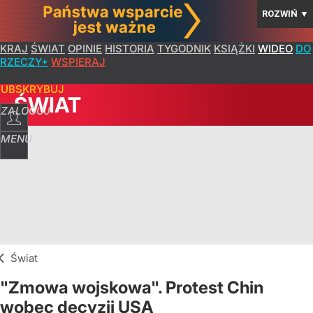
ROZWIŃ
▼
KRAJ
ŚWIAT
OPINIE
HISTORIA
TYGODNIK
KSIĄŻKI
WIDEO
DO
RZECZY+
WSPIERAJ
SUBSKRYBUJ
ŚWIAT
ZALOGUJ
MENU
Świat
"Zmowa wojskowa". Protest Chin
wobec decyzji USA