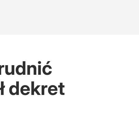
rudnić
ł dekret