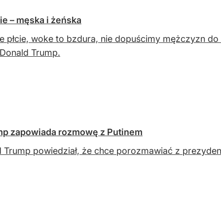
ie – męska i żeńska
e płcie, woke to bzdura, nie dopuścimy mężczyzn do 
Donald Trump.
ump zapowiada rozmowę z Putinem
 Trump powiedział, że chce porozmawiać z prezydent