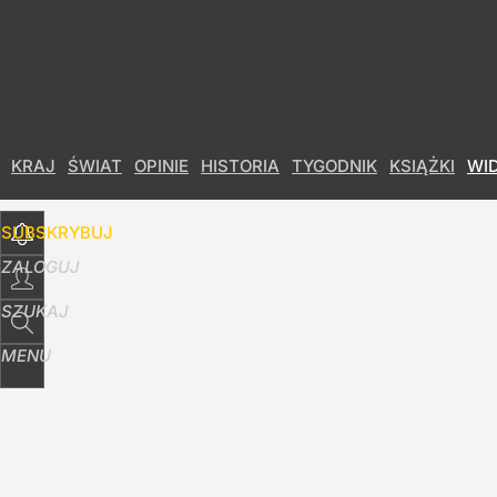
Udostępnij
7
Skomentuj
KRAJ
ŚWIAT
OPINIE
HISTORIA
TYGODNIK
KSIĄŻKI
WI
SUBSKRYBUJ
ZALOGUJ
SZUKAJ
MENU