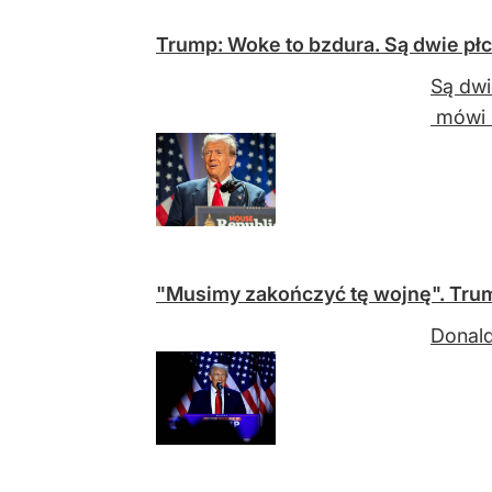
Trump: Woke to bzdura. Są dwie płc
Są dwi
mówi 
"Musimy zakończyć tę wojnę". Tr
Donald