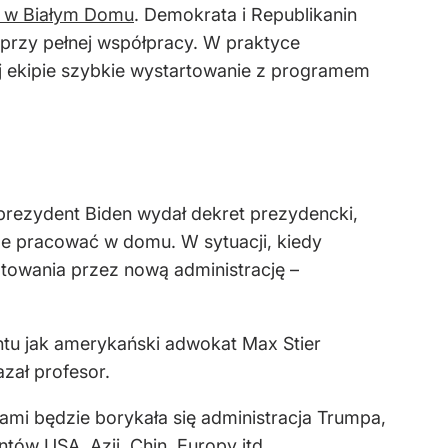
ię w Białym Domu
. Demokrata i Republikanin
 przy pełnej współpracy. W praktyce
wej ekipie szybkie wystartowanie z programem
prezydent Biden wydał dekret prezydencki,
e pracować w domu. W sytuacji, kiedy
ptowania przez nową administrację –
ntu jak amerykański adwokat Max Stier
zał profesor.
ami będzie borykała się administracja Trumpa,
ów USA, Azji, Chin, Europy itd.,