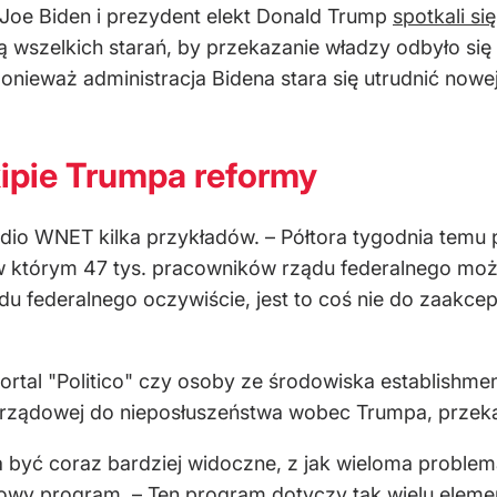
Joe Biden i prezydent elekt Donald Trump
spotkali s
 wszelkich starań, by przekazanie władzy odbyło się
, ponieważ administracja Bidena stara się utrudnić no
kipie Trumpa reformy
io WNET kilka przykładów. – Półtora tygodnia temu 
w którym 47 tys. pracowników rządu federalnego moż
ądu federalnego oczywiście, jest to coś nie do zaakce
tal "Politico" czy osoby ze środowiska establishme
 rządowej do nieposłuszeństwa wobec Trumpa, przeka
 być coraz bardziej widoczne, z jak wieloma problem
wy program. – Ten program dotyczy tak wielu element