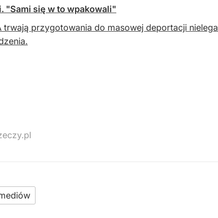
. "Sami się w to wpakowali"
trwają przygotowania do masowej deportacji nielega
dzenia.
eczy.pl
 mediów