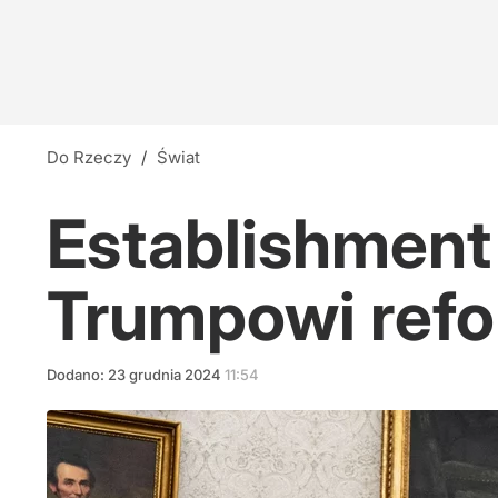
Do Rzeczy
/
Świat
Establishment 
Trumpowi refo
Dodano:
23
grudnia
2024
11:54