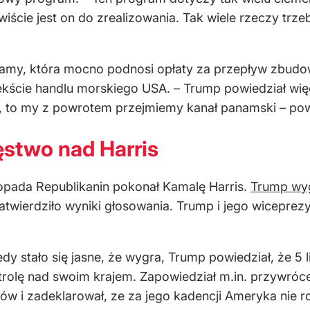
iście jest on do zrealizowania. Tak wiele rzeczy trze
amy, która mocno podnosi opłaty za przepływ zbu
ście handlu morskiego USA. – Trump powiedział więc:
 to my z powrotem przejmiemy kanał panamski – powi
stwo nad Harris
opada Republikanin pokonał Kamalę Harris.
Trump wyg
atwierdziło wyniki głosowania. Trump i jego wiceprez
iedy stało się jasne, że wygra, Trump powiedział, że 5
rolę nad swoim krajem. Zapowiedział m.in. przywróc
ów i zadeklarował, ze za jego kadencji Ameryka nie r