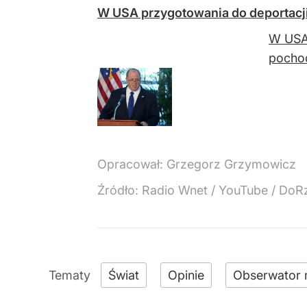
W USA przygotowania do deportacji
W USA 
pocho
Opracował:
Grzegorz Grzymowicz
Źródło:
Radio Wnet
/
YouTube / DoRz
Świat
Opinie
Obserwator