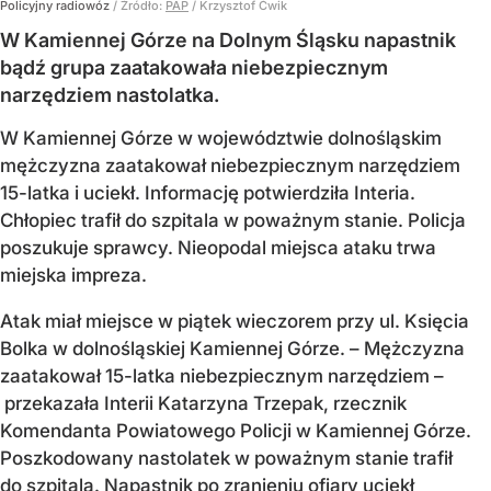
Policyjny radiowóz
/ Źródło:
PAP
/
Krzysztof Ćwik
W Kamiennej Górze na Dolnym Śląsku napastnik
bądź grupa zaatakowała niebezpiecznym
narzędziem nastolatka.
W Kamiennej Górze w województwie dolnośląskim
mężczyzna zaatakował niebezpiecznym narzędziem
15-latka i uciekł. Informację potwierdziła Interia.
Chłopiec trafił do szpitala w poważnym stanie. Policja
poszukuje sprawcy. Nieopodal miejsca ataku trwa
miejska impreza.
Atak miał miejsce w piątek wieczorem przy ul. Księcia
Bolka w dolnośląskiej Kamiennej Górze. – Mężczyzna
zaatakował 15-latka niebezpiecznym narzędziem –
przekazała Interii Katarzyna Trzepak, rzecznik
Komendanta Powiatowego Policji w Kamiennej Górze.
Poszkodowany nastolatek w poważnym stanie trafił
do szpitala. Napastnik po zranieniu ofiary uciekł