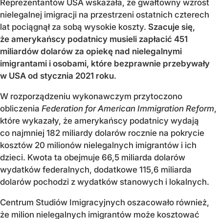
Reprezentantów USA wskazała, że gwałtowny wzrost
nielegalnej imigracji na przestrzeni ostatnich czterech
lat pociągnął za sobą wysokie koszty.
Szacuje się,
że amerykańscy podatnicy musieli zapłacić 451
miliardów dolarów za opiekę nad nielegalnymi
imigrantami i osobami, które bezprawnie przebywały
w USA od stycznia 2021 roku
.
W rozporządzeniu wykonawczym przytoczono
obliczenia
Federation for American Immigration Reform
,
które wykazały, że amerykańscy podatnicy wydają
co najmniej 182 miliardy dolarów rocznie na pokrycie
kosztów 20 milionów nielegalnych imigrantów i ich
dzieci. Kwota ta obejmuje 66,5 miliarda dolarów
wydatków federalnych, dodatkowe 115,6 miliarda
dolarów pochodzi z wydatków stanowych i lokalnych.
Centrum Studiów Imigracyjnych oszacowało również,
że milion nielegalnych imigrantów może kosztować