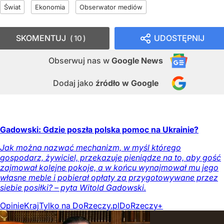
Świat
Ekonomia
Obserwator mediów
SKOMENTUJ
UDOSTĘPNIJ
10
Obserwuj nas
w
Google News
Dodaj jako
źródło w Google
Gadowski: Gdzie poszła polska pomoc na Ukrainie?
Jak można nazwać mechanizm, w myśl którego
gospodarz, żywiciel, przekazuje pieniądze na to, aby gość
zajmował kolejne pokoje, a w końcu wynajmował mu jego
własne meble i pobierał opłaty za przygotowywane przez
siebie posiłki? – pyta Witold Gadowski.
Opinie
Kraj
Tylko na DoRzeczy.pl
DoRzeczy+