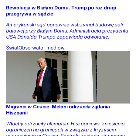
Rewolucja w Białym Domu. Trump po raz drugi
przegrywa w sądzie
Amerykański sąd ponownie wstrzymał budowę sali
balowej przy Białym Domu. Administracja prezydenta
USA Donalda Trumpa zapowiada odwołanie.
Świat
Obserwator mediów
Migranci w Ceucie. Meloni odrzuciła żądania
Hiszpanii
Włochy odrzuciły ultimatum Hiszpanii ws. zniesienia
ograniczeń na granicach w związku z kryzysem
migracyjnym w Ceucie. Kontrole zostaną utrzymane