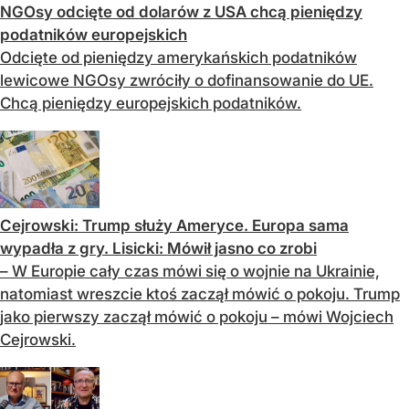
NGOsy odcięte od dolarów z USA chcą pieniędzy
podatników europejskich
Odcięte od pieniędzy amerykańskich podatników
lewicowe NGOsy zwróciły o dofinansowanie do UE.
Chcą pieniędzy europejskich podatników.
Cejrowski: Trump służy Ameryce. Europa sama
wypadła z gry. Lisicki: Mówił jasno co zrobi
– W Europie cały czas mówi się o wojnie na Ukrainie,
natomiast wreszcie ktoś zaczął mówić o pokoju. Trump
jako pierwszy zaczął mówić o pokoju – mówi Wojciech
Cejrowski.