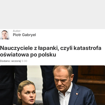
Autor:
Piotr Gabryel
Nauczyciele z łapanki, czyli katastrofa
oświatowa po polsku
Dodano:
wczoraj
5:30