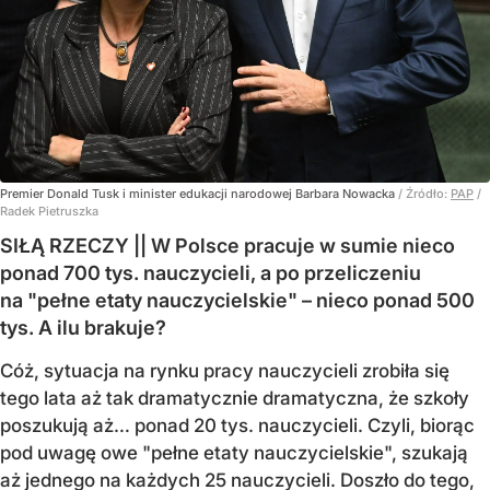
Premier Donald Tusk i minister edukacji narodowej Barbara Nowacka
/ Źródło:
PAP
/
Radek Pietruszka
SIŁĄ RZECZY || W Polsce pracuje w sumie nieco
ponad 700 tys. nauczycieli, a po przeliczeniu
na "pełne etaty nauczycielskie" – nieco ponad 500
tys. A ilu brakuje?
Cóż, sytuacja na rynku pracy nauczycieli zrobiła się
tego lata aż tak dramatycznie dramatyczna, że szkoły
poszukują aż… ponad 20 tys. nauczycieli. Czyli, biorąc
pod uwagę owe "pełne etaty nauczycielskie", szukają
aż jednego na każdych 25 nauczycieli. Doszło do tego,