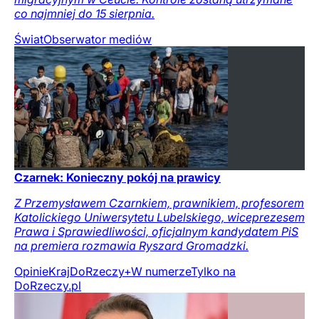
co najmniej do 15 sierpnia.
Świat
Obserwator mediów
Czarnek: Konieczny pokój na prawicy
Z Przemysławem Czarnkiem, prawnikiem, profesorem
Katolickiego Uniwersytetu Lubelskiego, wiceprezesem
Prawa i Sprawiedliwości, oficjalnym kandydatem PiS
na premiera rozmawia Ryszard Gromadzki.
Opinie
Kraj
DoRzeczy+
W numerze
Tylko na
DoRzeczy.pl