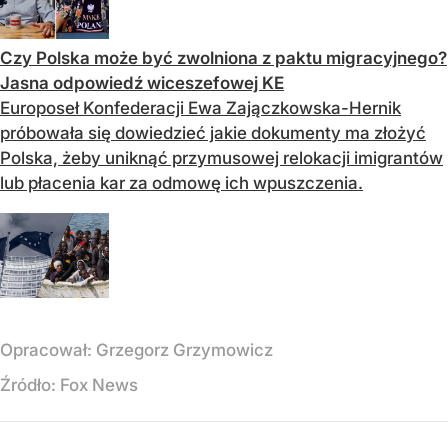
Czy Polska może być zwolniona z paktu migracyjnego?
Jasna odpowiedź wiceszefowej KE
Europoseł Konfederacji Ewa Zajączkowska-Hernik
próbowała się dowiedzieć jakie dokumenty ma złożyć
Polska, żeby uniknąć przymusowej relokacji imigrantów
lub płacenia kar za odmowę ich wpuszczenia.
Opracował:
Grzegorz Grzymowicz
Źródło:
Fox News