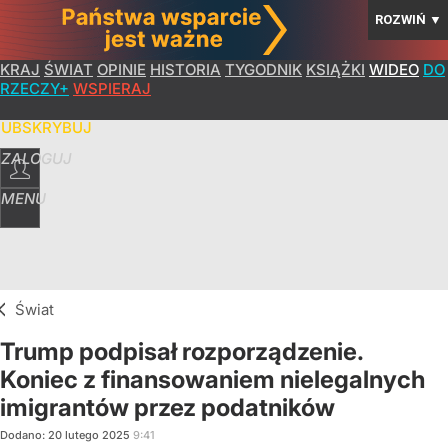
ROZWIŃ
▼
KRAJ
ŚWIAT
OPINIE
HISTORIA
TYGODNIK
KSIĄŻKI
WIDEO
DO
RZECZY+
WSPIERAJ
SUBSKRYBUJ
ZALOGUJ
MENU
Świat
Trump podpisał rozporządzenie.
Koniec z finansowaniem nielegalnych
imigrantów przez podatników
Dodano:
20
lutego
2025
9:41