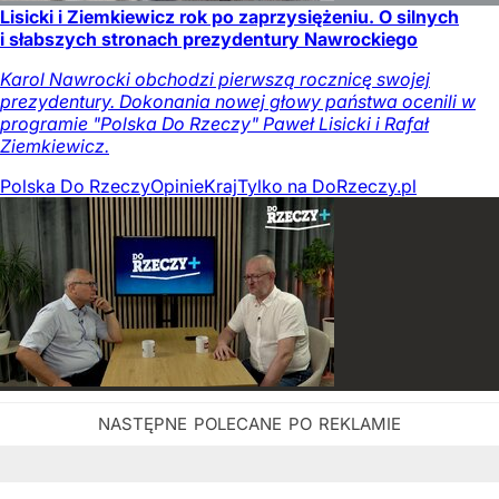
Lisicki i Ziemkiewicz rok po zaprzysiężeniu. O silnych
i słabszych stronach prezydentury Nawrockiego
Karol Nawrocki obchodzi pierwszą rocznicę swojej
prezydentury. Dokonania nowej głowy państwa ocenili w
programie "Polska Do Rzeczy" Paweł Lisicki i Rafał
Ziemkiewicz.
Polska Do Rzeczy
Opinie
Kraj
Tylko na DoRzeczy.pl