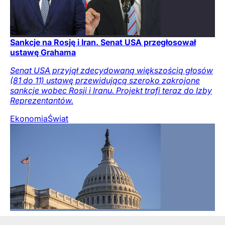
Sankcje na Rosję i Iran. Senat USA przegłosował
ustawę Grahama
Senat USA przyjął zdecydowaną większością głosów
(81 do 11) ustawę przewidującą szeroko zakrojone
sankcje wobec Rosji i Iranu. Projekt trafi teraz do Izby
Reprezentantów.
Ekonomia
Świat