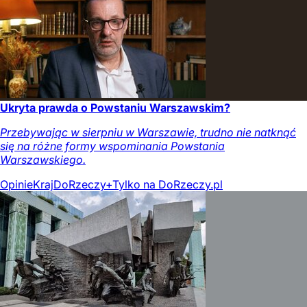
Ukryta prawda o Powstaniu Warszawskim?
Przebywając w sierpniu w Warszawie, trudno nie natknąć
się na różne formy wspominania Powstania
Warszawskiego.
Opinie
Kraj
DoRzeczy+
Tylko na DoRzeczy.pl