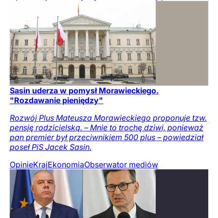
Sasin uderza w pomysł Morawieckiego.
"Rozdawanie pieniędzy"
Rozwój Plus Mateusza Morawieckiego proponuje tzw.
pensję rodzicielską. – Mnie to trochę dziwi, ponieważ
pan premier był przeciwnikiem 500 plus – powiedział
poseł PiS Jacek Sasin.
Opinie
Kraj
Ekonomia
Obserwator mediów