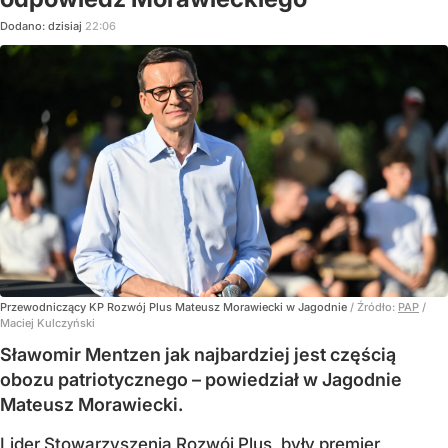
Dodano:
dzisiaj
22:06
Przewodniczący KP Rozwój Plus Mateusz Morawiecki w Jagodnie
/ Źródło:
PAP
/
Maciej Kulczyński
Sławomir Mentzen jak najbardziej jest częścią
obozu patriotycznego – powiedział w Jagodnie
Mateusz Morawiecki.
Lider Stowarzyszenia Rozwój Plus, były premier