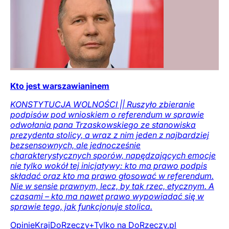
Kto jest warszawianinem
KONSTYTUCJA WOLNOŚCI || Ruszyło zbieranie
podpisów pod wnioskiem o referendum w sprawie
odwołania pana Trzaskowskiego ze stanowiska
prezydenta stolicy, a wraz z nim jeden z najbardziej
bezsensownych, ale jednocześnie
charakterystycznych sporów, napędzających emocje
nie tylko wokół tej inicjatywy: kto ma prawo podpis
składać oraz kto ma prawo głosować w referendum.
Nie w sensie prawnym, lecz, by tak rzec, etycznym. A
czasami – kto ma nawet prawo wypowiadać się w
sprawie tego, jak funkcjonuje stolica.
Opinie
Kraj
DoRzeczy+
Tylko na DoRzeczy.pl