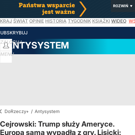
ROZWIŃ
▼
KRAJ
ŚWIAT
OPINIE
HISTORIA
TYGODNIK
KSIĄŻKI
WIDEO
WS
SUBSKRYBUJ
ZALOGUJ
ANTYSYSTEM
MENU
DoRzeczy+
/
Antysystem
Cejrowski: Trump służy Ameryce.
Europa sama wypadła z gry. Lisicki: