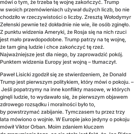
mówi o tym, że trzeba tę wojnę zakończyć. Trump
w swoich przemówieniach używał dużych liczb, bo nie
chodziło w rzeczywistości o liczby. Zresztą Wołodymyr
Zełenski pewnie też dokładnie nie wie, ile osób zginęło.
Z punktu widzenia Ameryki, że Rosja się na nich rzuci
jest mało prawdopodobne. Trump patrzy na tę wojnę,
że tam giną ludzie i chce zakończyć tę rzeź.
Najważniejsze jest dla niego, by zaprowadzić pokój.
Punktem widzenia Europy jest wojną – tłumaczył.
Paweł Lisicki zgodził się ze stwierdzeniem, że Donald
Trump jest pierwszym politykiem, który mówi o pokoju. –
Jeśli popatrzymy na inne konflikty masowe, w których
ginęli ludzie, to wydawało się, że pierwszym objawem
zdrowego rozsądku i moralności było to,
by powstrzymać zabijanie. Tymczasem tu przez trzy
lata mówiono o wojnie. W Europie jako jedyny o pokoju
mówił Viktor Orban. Moim zdaniem kluczem