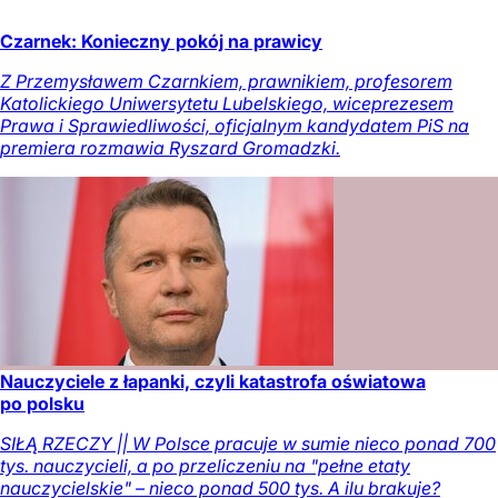
Czarnek: Konieczny pokój na prawicy
Z Przemysławem Czarnkiem, prawnikiem, profesorem
Katolickiego Uniwersytetu Lubelskiego, wiceprezesem
Prawa i Sprawiedliwości, oficjalnym kandydatem PiS na
premiera rozmawia Ryszard Gromadzki.
Nauczyciele z łapanki, czyli katastrofa oświatowa
po polsku
SIŁĄ RZECZY || W Polsce pracuje w sumie nieco ponad 700
tys. nauczycieli, a po przeliczeniu na "pełne etaty
nauczycielskie" – nieco ponad 500 tys. A ilu brakuje?