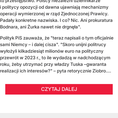
to przestępstwo. Polscy niezależni dziennikarze
i politycy opozycji od dawna ujawniają mechanizmy
operacji wymierzonej w rząd Zjednoczonej Prawicy.
Padały konkretne nazwiska. I co? Nic. Ani prokuratura
Bodnara, ani Żurka nawet nie drgnęła".
Polityk PiS zauważa, że "teraz napisali o tym oficjalnie
sami Niemcy – i dalej cisza". "Skoro unijni politrucy
wyłożyli kilkadziesiąt milionów euro na polityczny
przewrót w 2023 r., to ile wydadzą w nadchodzącym
roku, żeby utrzymać przy władzy Tuska –gwaranta
realizacji ich interesów?" – pyta retorycznie Ziobro....
CZYTAJ DALEJ