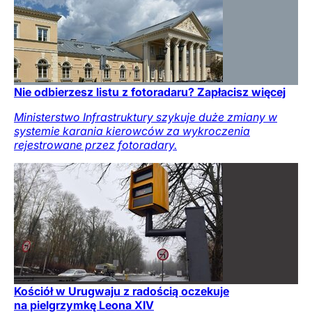
Nie odbierzesz listu z fotoradaru? Zapłacisz więcej
Ministerstwo Infrastruktury szykuje duże zmiany w
systemie karania kierowców za wykroczenia
rejestrowane przez fotoradary.
Kościół w Urugwaju z radością oczekuje
na pielgrzymkę Leona XIV