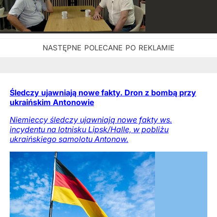
Śledczy ujawniają nowe fakty. Dron z bombą przy
ukraińskim Antonowie
Niemieccy śledczy ujawniają nowe fakty ws.
incydentu na lotnisku Lipsk/Halle, w pobliżu
ukraińskiego samolotu Antonow.