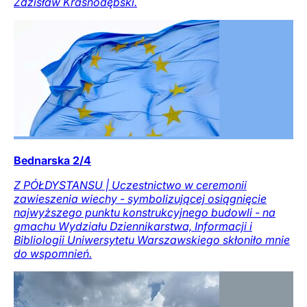
Zdzisław Krasnodębski.
Bednarska 2/4
Z PÓŁDYSTANSU | Uczestnictwo w ceremonii
zawieszenia wiechy - symbolizującej osiągnięcie
najwyższego punktu konstrukcyjnego budowli - na
gmachu Wydziału Dziennikarstwa, Informacji i
Bibliologii Uniwersytetu Warszawskiego skłoniło mnie
do wspomnień.