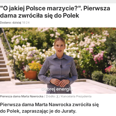
"O jakiej Polsce marzycie?". Pierwsza
dama zwróciła się do Polek
Dodano:
dzisiaj
18:24
Pierwsza dama Marta Nawrocka
/ Źródło:
X
/
Kancelaria Prezydenta
Pierwsza dama Marta Nawrocka zwróciła się
do Polek, zapraszając je do Juraty.