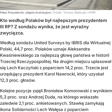
Pałac Prezydencki, zdjęcie ilustracyjne
/ Źródło:
Tomasz Walerzak / KPRP
Kto według Polaków był najlepszym prezydentem
III RP? Z sondażu wynika, że jest wyraźny
zwycięzca.
Według sondażu United Surveys by IBRIS dla Wirtualnej
Polski, 44,7 proc. Polaków uznaje Aleksandra
Kwaśniewskiego za najlepszą głowę państwa w historii
Trzeciej Rzeczypospolitej. Na drugim miejscu uplasował
się Lech Kaczyński z poparciem 14,2 proc. Trzecie jest
urzędujący prezydent Karol Nawrocki, który uzyskał
12,3 proc. głosów.
Kolejne pozycje zajęli Bronisław Komorowski z wynikiem
5,3 proc. oraz Andrzej Duda, na którego wskazało
zaledwie 2,1 proc. ankietowanych. Stawkę zamykają
ikona Solidarności Lech Wałęsa z poparciem