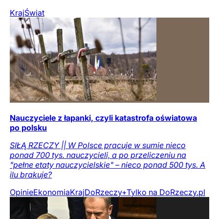
Kraj
Świat
Nauczyciele z łapanki, czyli katastrofa oświatowa
po polsku
SIŁĄ RZECZY || W Polsce pracuje w sumie nieco
ponad 700 tys. nauczycieli, a po przeliczeniu na
"pełne etaty nauczycielskie" – nieco ponad 500 tys. A
ilu brakuje?
Opinie
Ekonomia
Kraj
DoRzeczy+
Tylko na DoRzeczy.pl