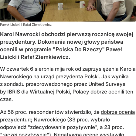
Paweł Lisicki i Rafał Ziemkiewicz
Karol Nawrocki obchodzi pierwszą rocznicę swojej
prezydentury. Dokonania nowej głowy państwa
ocenili w programie "Polska Do Rzeczy" Paweł
Lisicki i Rafał Ziemkiewicz.
W czwartek 6 sierpnia mija rok od zaprzysiężenia Karola
Nawrockiego na urząd prezydenta Polski. Jak wynika
z sondażu przeprowadzonego przez United Surveys
by IBRiS dla Wirtualnej Polski, Polacy dobrze ocenili ten
czas.
Aż 56 proc. respondentów stwierdziło, że
dobrze ocenia
prezydenturę Nawrockiego
(33 proc. wybrało
odpowiedź "zdecydowanie pozytywnie", a 23 proc.
"raczej pozytywnie"). Negatywną ocenę wystawiło