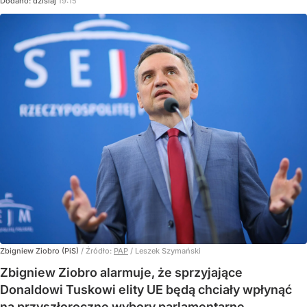
Dodano:
dzisiaj
19:15
Zbigniew Ziobro (PiS)
/ Źródło:
PAP
/
Leszek Szymański
Zbigniew Ziobro alarmuje, że sprzyjające
Donaldowi Tuskowi elity UE będą chciały wpłynąć
na przyszłoroczne wybory parlamentarne.