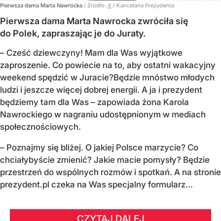
Pierwsza dama Marta Nawrocka
/ Źródło:
X
/
Kancelaria Prezydenta
Pierwsza dama Marta Nawrocka zwróciła się
do Polek, zapraszając je do Juraty.
–
Cześć dziewczyny! Mam dla Was wyjątkowe
zaproszenie.
Co powiecie na to, aby ostatni wakacyjny
weekend spędzić w Juracie?
Będzie mnóstwo młodych
ludzi i jeszcze więcej dobrej energii.
A ja i prezydent
będziemy tam dla Was
– zapowiada żona Karola
Nawrockiego w nagraniu udostępnionym w mediach
społecznościowych.
–
Poznajmy się bliżej. O jakiej Polsce marzycie?
Co
chciałybyście zmienić? Jakie macie pomysły?
Będzie
przestrzeń do wspólnych rozmów i spotkań.
A na stronie
prezydent.pl czeka na Was specjalny formularz...
CZYTAJ DALEJ