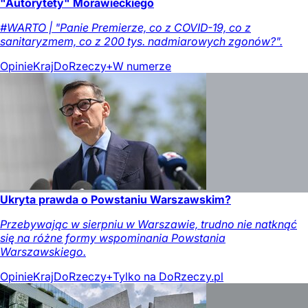
"Autorytety" Morawieckiego
#WARTO | "Panie Premierze, co z COVID-19, co z
sanitaryzmem, co z 200 tys. nadmiarowych zgonów?".
Opinie
Kraj
DoRzeczy+
W numerze
Ukryta prawda o Powstaniu Warszawskim?
Przebywając w sierpniu w Warszawie, trudno nie natknąć
się na różne formy wspominania Powstania
Warszawskiego.
Opinie
Kraj
DoRzeczy+
Tylko na DoRzeczy.pl