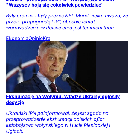
"Wszyscy boją się cokolwiek powiedzieć"
Były premier i były prezes NBP Marek Belka uważa, że
przez "propagandę PiS", obecnie temat
wprowadzenia w Polsce euro jest tematem tabu.
Ekonomia
Opinie
Kraj
Ekshumacje na Wołyniu. Władze Ukrainy ogłosiły
decyzję
Ukraiński IPN poinformował, że jest zgoda na
przeprowadzenie ekshumacji polskich ofiar
ludobójstwa wołyńskiego w Hucie Pieniackiej i
Ugłach.