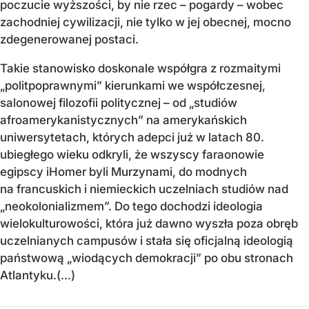
poczucie wyższości, by nie rzec – pogardy – wobec
zachodniej cywilizacji, nie tylko w jej obecnej, mocno
zdegenerowanej postaci.
Takie stanowisko doskonale współgra z rozmaitymi
„politpoprawnymi” kierunkami we współczesnej,
salonowej filozofii politycznej – od „studiów
afroamerykanistycznych” na amerykańskich
uniwersytetach, których adepci już w latach 80.
ubiegłego wieku odkryli, że wszyscy faraonowie
egipscy iHomer byli Murzynami, do modnych
na francuskich i niemieckich uczelniach studiów nad
„neokolonializmem”. Do tego dochodzi ideologia
wielokulturowości, która już dawno wyszła poza obręb
uczelnianych campusów i stała się oficjalną ideologią
państwową „wiodących demokracji” po obu stronach
Atlantyku.(...)