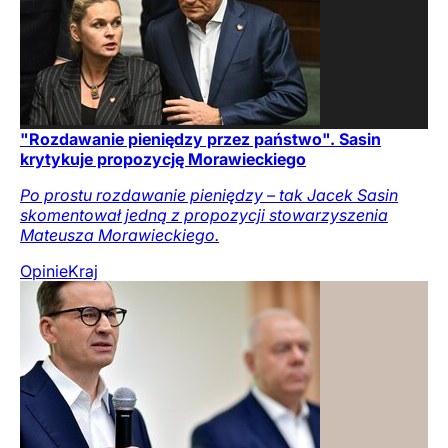
"Rozdawanie pieniędzy przez państwo". Sasin
krytykuje propozycję Morawieckiego
Po prostu rozdawanie pieniędzy – tak Jacek Sasin
skomentował jedną z propozycji stowarzyszenia
Mateusza Morawieckiego.
Opinie
Kraj