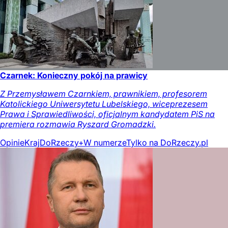
Czarnek: Konieczny pokój na prawicy
Z Przemysławem Czarnkiem, prawnikiem, profesorem
Katolickiego Uniwersytetu Lubelskiego, wiceprezesem
Prawa i Sprawiedliwości, oficjalnym kandydatem PiS na
premiera rozmawia Ryszard Gromadzki.
Opinie
Kraj
DoRzeczy+
W numerze
Tylko na DoRzeczy.pl