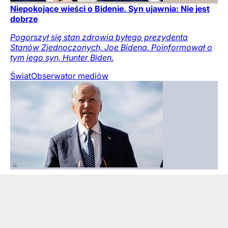
Niepokojące wieści o Bidenie. Syn ujawnia: Nie jest
dobrze
Pogorszył się stan zdrowia byłego prezydenta
Stanów Zjednoczonych, Joe Bidena. Poinformował o
tym jego syn, Hunter Biden.
Świat
Obserwator mediów