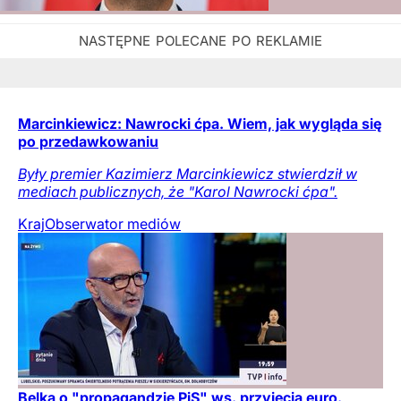
Marcinkiewicz: Nawrocki ćpa. Wiem, jak wygląda się
po przedawkowaniu
Były premier Kazimierz Marcinkiewicz stwierdził w
mediach publicznych, że "Karol Nawrocki ćpa".
Kraj
Obserwator mediów
Belka o "propagandzie PiS" ws. przyjęcia euro.