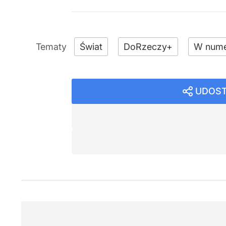
Świat
DoRzeczy+
W nume
UDOST