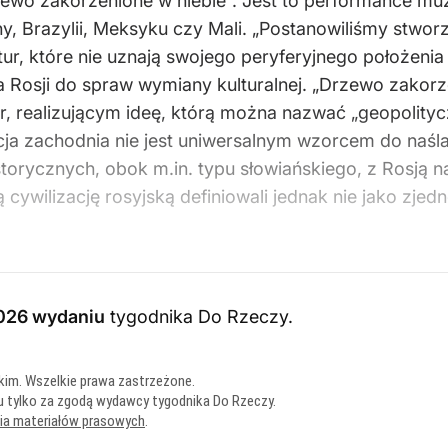
rzewo zakorzenione w niebie”. Jest to performance mu
ny, Brazylii, Meksyku czy Mali. „Postanowiliśmy stwor
ultur, które nie uznają swojego peryferyjnego położe
 Rosji do spraw wymiany kulturalnej. „Drzewo zakorz
 realizującym ideę, którą można nazwać „geopolitycz
cja zachodnia nie jest uniwersalnym wzorcem do naśla
orycznych, obok m.in. typu słowiańskiego, z Rosją na
ą cywilizację rosyjską definiowali jednak nie jako zje
026 wydaniu
tygodnika Do Rzeczy
.
kim. Wszelkie prawa zastrzeżone.
u tylko za zgodą wydawcy tygodnika Do Rzeczy.
nia materiałów prasowych
.