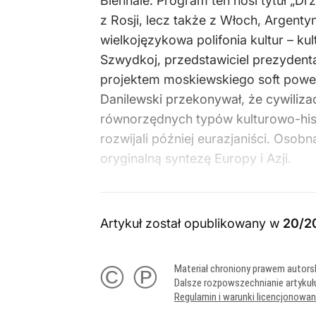
Biennale. Program ten nosi tytuł „D
z Rosji, lecz także z Włoch, Argenty
wielkojęzykowa polifonia kultur – k
Szwydkoj, przedstawiciel prezydenta
projektem moskiewskiego soft power,
Danilewski przekonywał, że cywiliza
równorzędnych typów kulturowo-hist
rozwijali później eurazjaniści. Osobn
oryginalną syntezę Europy i Azji.
Artykuł został opublikowany w
20/2
© ℗
Materiał chroniony prawem autors
Dalsze rozpowszechnianie artykuł
Regulamin i warunki licencjonowa