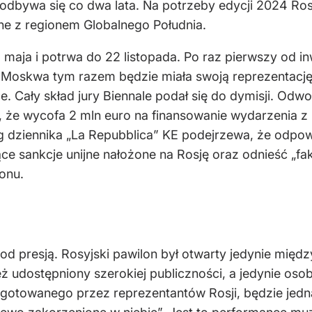
odbywa się co dwa lata. Na potrzeby edycji 2024 Rosj
lne z regionem Globalnego Południa.
maja i potrwa do 22 listopada. Po raz pierwszy od in
że Moskwa tym razem będzie miała swoją reprezentacj
 Cały skład jury Biennale podał się do dymisji. Odwo
, że wycofa 2 mln euro na finansowanie wydarzenia z
g dziennika „La Repubblica” KE podejrzewa, że odpow
ce sankcje unijne nałożone na Rosję oraz odnieść „f
onu.
od presją. Rosyjski pawilon był otwarty jedynie między
eż udostępniony szerokiej publiczności, a jedynie oso
gotowanego przez reprezentantów Rosji, będzie jedn