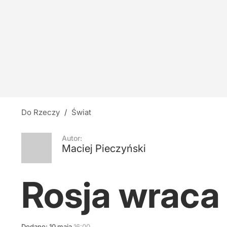
Do Rzeczy
/
Świat
Autor:
Maciej Pieczyński
Rosja wraca
Dodano:
10
maja
16:00