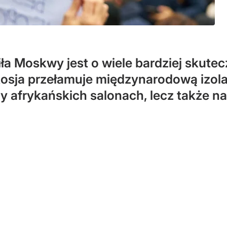
 Moskwy jest o wiele bardziej skuteczn
Rosja przełamuje międzynarodową izolac
zy afrykańskich salonach, lecz także n