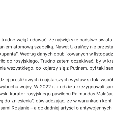
 trudno wciąż udawać, że największe państwo świata
iem atomową szabelką. Nawet Ukraińcy nie przestali o
okupanta”. Według danych opublikowanych w listopadz
óciło do rosyjskiego. Trudno zatem oczekiwać, by w kra
ia wszystkiego, co kojarzy się z Putinem, był taki sa
dziej prestiżowych i najstarszych wystaw sztuki współ
buchu wojny. W 2022 r. z udziału zrezygnowali sami 
tewski kurator rosyjskiego pawilonu Raimundas Malaša
wą do zniesienia”, oświadczając, że w warunkach konfl
 sami Rosjanie – a dokładniej artyści o antywojennych