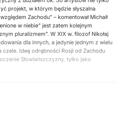
zyczny z udziałem ok. 50 artystów nie tylko
zyć projekt, w którym będzie słyszalna
nia względem Zachodu” – komentował Michaił
enione w niebie” jest zatem kolejnym
nym pluralizmem”. W XIX w. filozof Nikołaj
dowania dla innych, a jedynie jednym z wielu
 czele. Ideę odrębności Rosji od Zachodu
dnoczenie Słowiańszczyzny, tylko jako