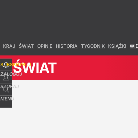
Udostępnij
2
Skomentuj
KRAJ
ŚWIAT
OPINIE
HISTORIA
TYGODNIK
KSIĄŻKI
WI
ŚWIAT
SUBSKRYBUJ
ZALOGUJ
SZUKAJ
MENU