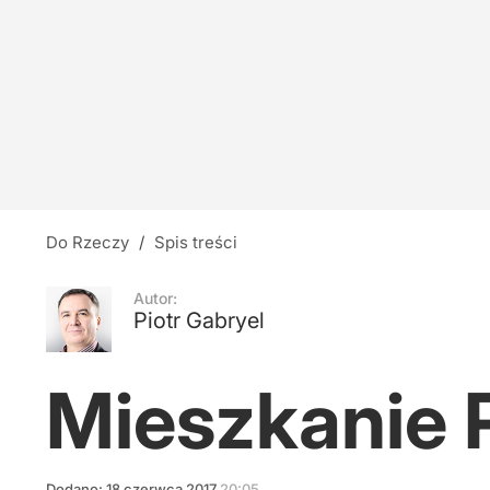
Do Rzeczy
/
Spis treści
Autor:
Piotr Gabryel
Mieszkanie 
Dodano:
18
czerwca
2017
20:05