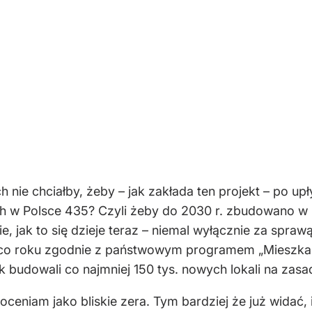
nie chciałby, żeby – jak zakłada ten projekt – po upł
ch w Polsce 435? Czyli żeby do 2030 r. zbudowano w
nie, jak to się dzieje teraz – niemal wyłącznie za spr
no co roku zgodnie z państwowym programem „Mieszkan
budowali co najmniej 150 tys. nowych lokali na zas
oceniam jako bliskie zera. Tym bardziej że już widać,