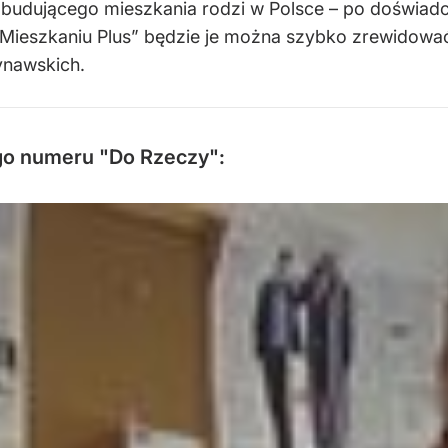
i budującego mieszkania rodzi w Polsce – po doświadc
i „Mieszkaniu Plus” będzie je można szybko zrewidowa
ynawskich.
o numeru "Do Rzeczy":