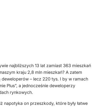
ywie najbliższych 13 lat zamiast 363 mieszkań
 naszym kraju 2,8 mln mieszkań? A zatem
awą deweloperów – lecz 220 tys. I by w ramach
ie Plus”, a jednocześnie deweloperzy
adach rynkowych.
 iż napotyka on przeszkody, które były łatwe