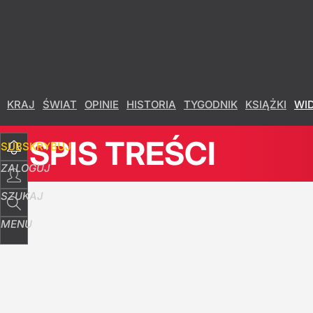
Udostępnij
17
Skomentuj
KRAJ
ŚWIAT
OPINIE
HISTORIA
TYGODNIK
KSIĄŻKI
WI
SPIS TREŚCI
SUBSKRYBUJ
ZALOGUJ
SZUKAJ
MENU