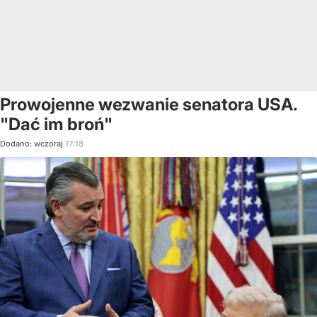
Prowojenne wezwanie senatora USA.
"Dać im broń"
Dodano:
wczoraj
17:18