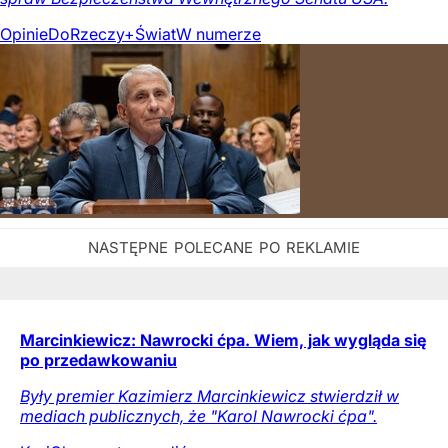
Opinie
DoRzeczy+
Świat
W numerze
Marcinkiewicz: Nawrocki ćpa. Wiem, jak wygląda się
po przedawkowaniu
Były premier Kazimierz Marcinkiewicz stwierdził w
mediach publicznych, że "Karol Nawrocki ćpa".