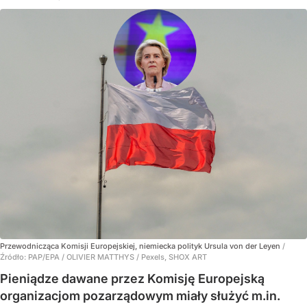
Przewodnicząca Komisji Europejskiej, niemiecka polityk Ursula von der Leyen
/
Źródło:
PAP/EPA
/
OLIVIER MATTHYS / Pexels, SHOX ART
Pieniądze dawane przez Komisję Europejską
organizacjom pozarządowym miały służyć m.in.