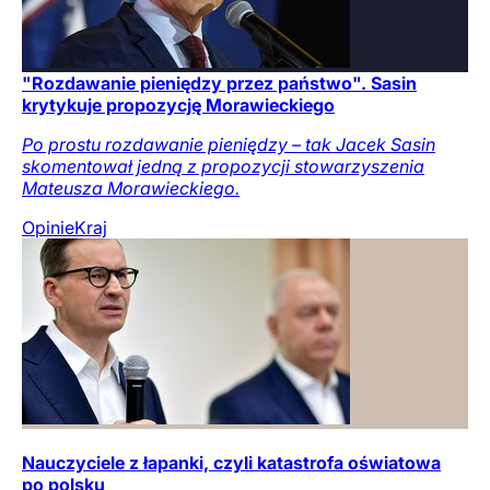
"Rozdawanie pieniędzy przez państwo". Sasin
krytykuje propozycję Morawieckiego
Po prostu rozdawanie pieniędzy – tak Jacek Sasin
skomentował jedną z propozycji stowarzyszenia
Mateusza Morawieckiego.
Opinie
Kraj
Nauczyciele z łapanki, czyli katastrofa oświatowa
po polsku