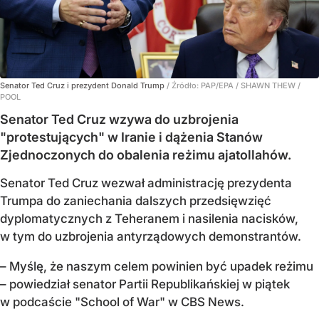
Senator Ted Cruz i prezydent Donald Trump
/ Źródło:
PAP/EPA
/
SHAWN THEW /
POOL
Senator Ted Cruz wzywa do uzbrojenia
"protestujących" w Iranie i dążenia Stanów
Zjednoczonych do obalenia reżimu ajatollahów.
Senator Ted Cruz wezwał administrację prezydenta
Trumpa do zaniechania dalszych przedsięwzięć
dyplomatycznych z Teheranem i nasilenia nacisków,
w tym do uzbrojenia antyrządowych demonstrantów.
– Myślę, że naszym celem powinien być upadek reżimu
– powiedział senator Partii Republikańskiej w piątek
w podcaście "School of War" w CBS News.