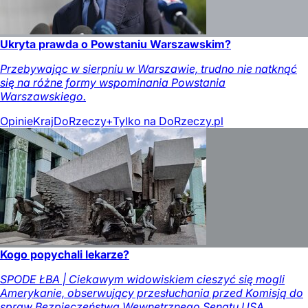
Ukryta prawda o Powstaniu Warszawskim?
Przebywając w sierpniu w Warszawie, trudno nie natknąć
się na różne formy wspominania Powstania
Warszawskiego.
Opinie
Kraj
DoRzeczy+
Tylko na DoRzeczy.pl
Kogo popychali lekarze?
SPODE ŁBA | Ciekawym widowiskiem cieszyć się mogli
Amerykanie, obserwujący przesłuchania przed Komisją do
spraw Bezpieczeństwa Wewnętrznego Senatu USA.