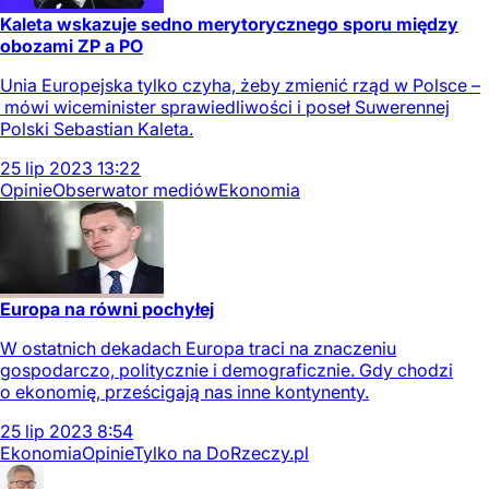
Kaleta wskazuje sedno merytorycznego sporu między
obozami ZP a PO
Unia Europejska tylko czyha, żeby zmienić rząd w Polsce –
mówi wiceminister sprawiedliwości i poseł Suwerennej
Polski Sebastian Kaleta.
25
lip
2023
13:22
Opinie
Obserwator mediów
Ekonomia
Europa na równi pochyłej
W ostatnich dekadach Europa traci na znaczeniu
gospodarczo, politycznie i demograficznie. Gdy chodzi
o ekonomię, prześcigają nas inne kontynenty.
25
lip
2023
8:54
Ekonomia
Opinie
Tylko na DoRzeczy.pl