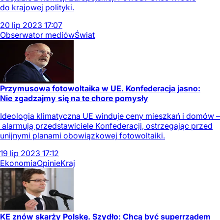
do krajowej polityki.
20
lip
2023
17:07
Obserwator mediów
Świat
Przymusowa fotowoltaika w UE. Konfederacja jasno:
Nie zgadzajmy się na te chore pomysły
Ideologia klimatyczna UE winduje ceny mieszkań i domów –
alarmują przedstawiciele Konfederacji, ostrzegając przed
unijnymi planami obowiązkowej fotowoltaiki.
19
lip
2023
17:12
Ekonomia
Opinie
Kraj
KE znów skarży Polskę. Szydło: Chcą być superrządem