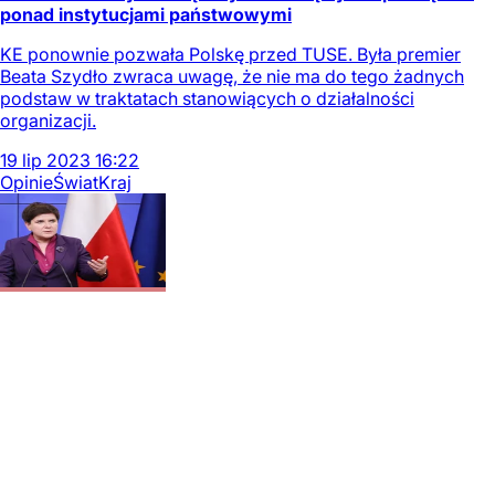
ponad instytucjami państwowymi
KE ponownie pozwała Polskę przed TUSE. Była premier
Beata Szydło zwraca uwagę, że nie ma do tego żadnych
podstaw w traktatach stanowiących o działalności
organizacji.
19
lip
2023
16:22
Opinie
Świat
Kraj