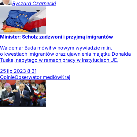
Ryszard
Czarnecki
Minister: Scholz zadzwoni i przyjmą imigrantów
Waldemar Buda mówił w nowym wywiadzie m.in.
o kwestiach imigrantów oraz ujawnienia majątku Donalda
Tuska, nabytego w ramach pracy w instytucjach UE.
25
lip
2023
8:31
Opinie
Obserwator mediów
Kraj