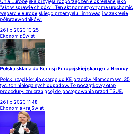
Unia Europejska przyjęła rozporządzenie określane jako
"akt w sprawie chipów". Ten akt normatywny ma uruchomić
wsparcie europejskiego przemysłu i innowacji w zakresie
półprzewodników.
26
lip
2023
13:25
Ekonomia
Świat
Polska składa do Komisji Europejskiej skargę na Niemcy
Polski rząd kieruje skargę do KE przeciw Niemcom ws. 35
tys. ton nielegalnych odpadów. To początkowy etap
procedury, zmierzającej do postępowania przed TSUE.
26
lip
2023
11:48
Ekonomia
Kraj
Świat