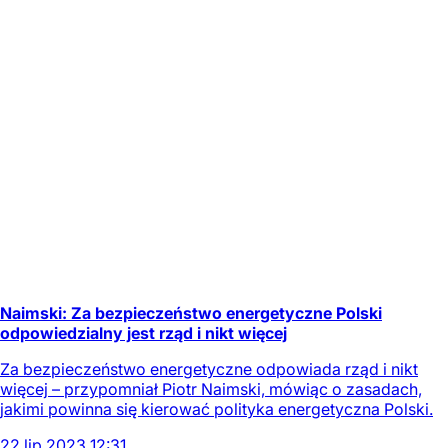
Naimski: Za bezpieczeństwo energetyczne Polski
odpowiedzialny jest rząd i nikt więcej
Za bezpieczeństwo energetyczne odpowiada rząd i nikt
więcej – przypomniał Piotr Naimski, mówiąc o zasadach,
jakimi powinna się kierować polityka energetyczna Polski.
22
lip
2023
12:31