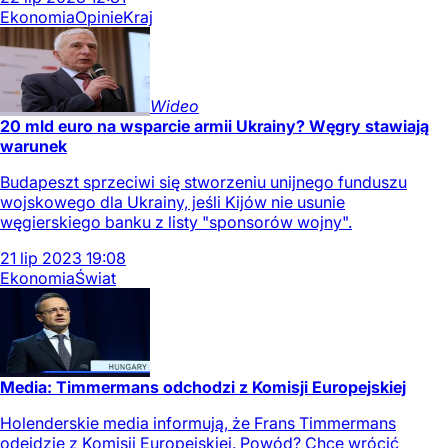
Ekonomia
Opinie
Kraj
Wideo
20 mld euro na wsparcie armii Ukrainy? Węgry stawiają
warunek
Budapeszt sprzeciwi się stworzeniu unijnego funduszu
wojskowego dla Ukrainy, jeśli Kijów nie usunie
węgierskiego banku z listy "sponsorów wojny".
21
lip
2023
19:08
Ekonomia
Świat
Media: Timmermans odchodzi z Komisji Europejskiej
Holenderskie media informują, że Frans Timmermans
odejdzie z Komisji Europejskiej. Powód? Chce wrócić