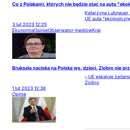
Co z Polakami, których nie będzie stać na auta "ek
Katarzyna Lubnauer 
UE auta "ekologiczn
3
lut
2023
12:25
Ekonomia
Opinie
Obserwator mediów
Kraj
Bruksela naciska na Polskę ws. dzieci. Ziobro nie pr
– UE eskaluje żądania
Ziobro
1
lut
2023
12:36
Opinie