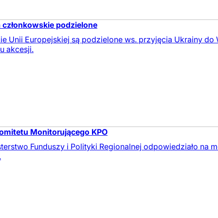
a członkowskie podzielone
 Unii Europejskiej są podzielone ws. przyjęcia Ukrainy do
 akcesji.
Komitetu Monitorującego KPO
erstwo Funduszy i Polityki Regionalnej odpowiedziało na me
.