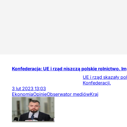
Konfederacja: UE i rząd niszczą polskie rolnictwo. I
UE i rząd skazały po
Konfederacji.
3
lut
2023
13:03
Ekonomia
Opinie
Obserwator mediów
Kraj