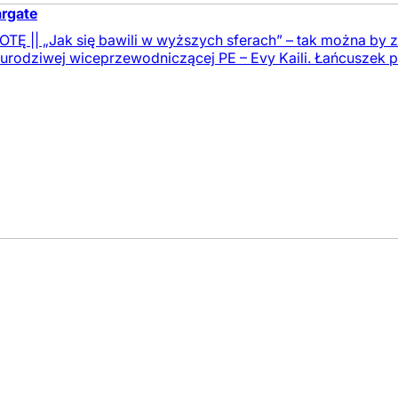
argate
 || „Jak się bawili w wyższych sferach” – tak można by za
urodziwej wiceprzewodniczącej PE – Evy Kaili. Łańcuszek