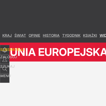
KRAJ
ŚWIAT
OPINIE
HISTORIA
TYGODNIK
KSIĄŻKI
WI
UNIA EUROPEJSK
SUBSKRYBUJ
ZALOGUJ
SZUKAJ
MENU