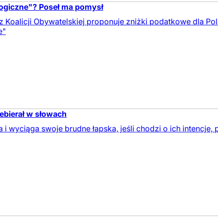
ologiczne"? Poseł ma pomysł
z Koalicji Obywatelskiej proponuje zniżki podatkowe dla Po
e"
zebierał w słowach
 i wyciąga swoje brudne łapska, jeśli chodzi o ich intencje,