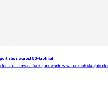
mport zbóż wzrósł 50-krotnie!
lskich rolników na funkcjonowanie w warunkach skrajnie nie