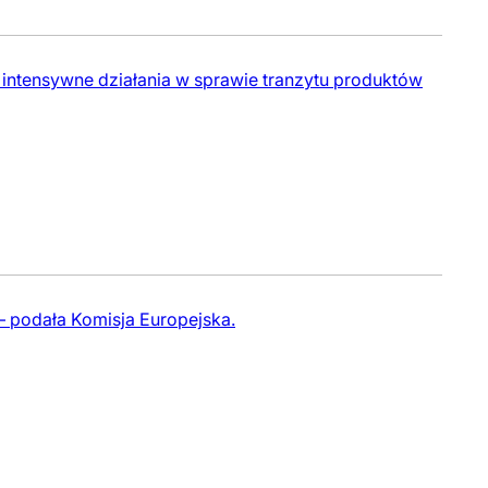
 intensywne działania w sprawie tranzytu produktów
– podała Komisja Europejska.