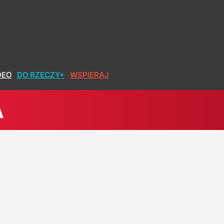
DEO
DO RZECZY+
WSPIERAJ
A