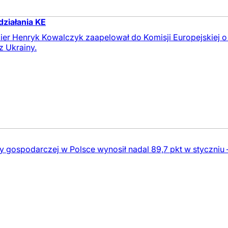
ziałania KE
ier Henryk Kowalczyk zaapelował do Komisji Europejskiej o
 Ukrainy.
y gospodarczej w Polsce wynosił nadal 89,7 pkt w styczniu 