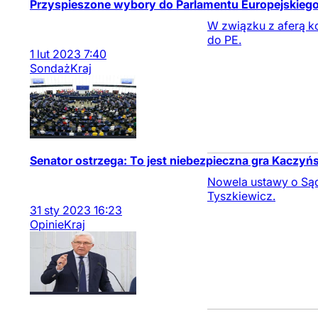
Przyspieszone wybory do Parlamentu Europejskiego?
W związku z aferą k
do PE.
1
lut
2023
7:40
Sondaż
Kraj
Senator ostrzega: To jest niebezpieczna gra Kaczyń
Nowela ustawy o Sąd
Tyszkiewicz.
31
sty
2023
16:23
Opinie
Kraj