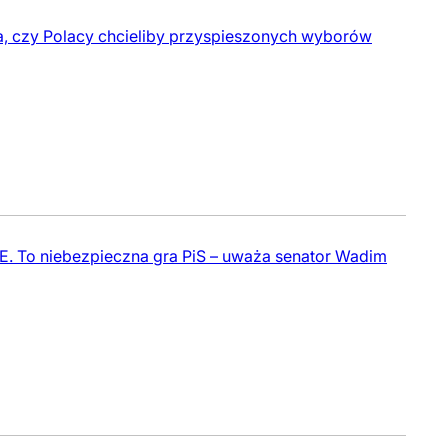
a, czy Polacy chcieliby przyspieszonych wyborów
E. To niebezpieczna gra PiS – uważa senator Wadim