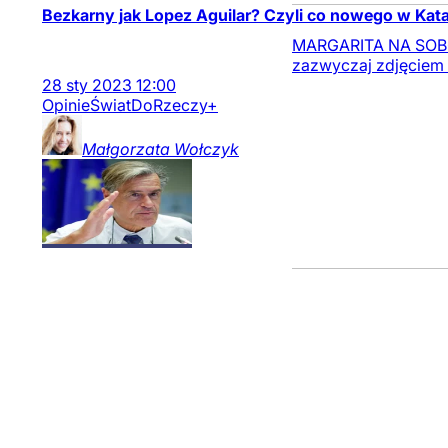
Bezkarny jak Lopez Aguilar? Czyli co nowego w Kat
MARGARITA NA SOBOTĘ
zazwyczaj zdjęciem 
28
sty
2023
12:00
Opinie
Świat
DoRzeczy+
Małgorzata
Wołczyk