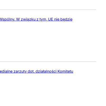
 Wspólny. W związku z tym, UE nie będzie
dialne zarzuty dot. działalności Komitetu