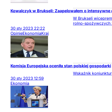
Kowalczyk w Brukseli: Zaapelowałem o intensywne d
W Brukseli wiceprem
rolno-spożywczych z
30
sty
2023
22:22
Opinie
Ekonomia
Kraj
Komisja Europejska oceniła stan polskiej gospodarki
Wskaźnik koniunktur
30
sty
2023
12:59
Ekonomia