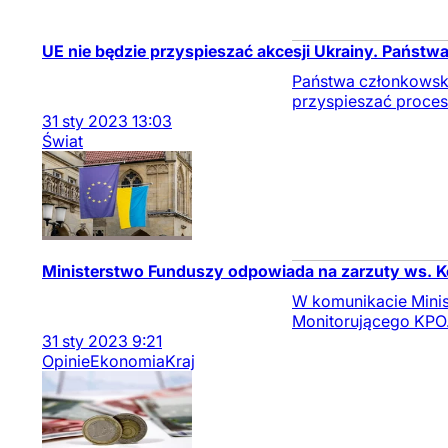
UE nie będzie przyspieszać akcesji Ukrainy. Państw
Państwa członkowskie
przyspieszać procesu
31
sty
2023
13:03
Świat
Ministerstwo Funduszy odpowiada na zarzuty ws. 
W komunikacie Minist
Monitorującego KPO
31
sty
2023
9:21
Opinie
Ekonomia
Kraj