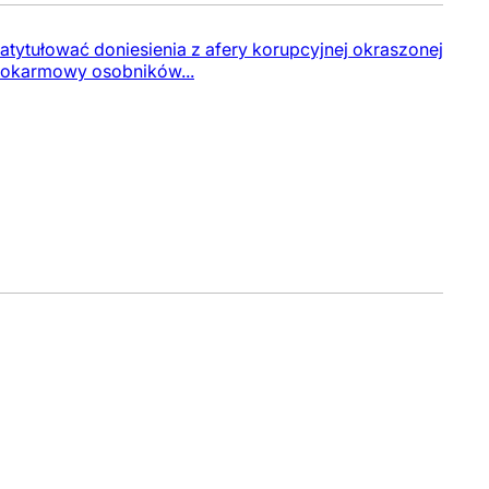
tytułować doniesienia z afery korupcyjnej okraszonej
 pokarmowy osobników...