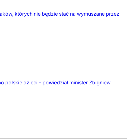
laków, których nie będzie stać na wymuszane przez
 po polskie dzieci – powiedział minister Zbigniew