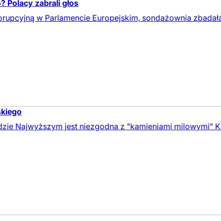
 Polacy zabrali głos
orupcyjną w Parlamencie Europejskim, sondażownia zbadał
skiego
zie Najwyższym jest niezgodna z "kamieniami milowymi" K