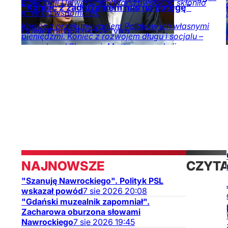
Bibliologii Uniwersytetu Warszawskiego skłoniło
"Koniec z zadłużaniem nas na potęgę"
mnie do wspomnień.
Koniec z przekupywaniem Polaków ich własnymi
Opinie
Kraj
DoRzeczy+
Tylko
pieniędzmi. Koniec z rozwojem długu i socjalu –
na DoRzeczy.pl
zaapelował Sławomir Mentzen w reakcji na
wysuniętą przez Mateusza Morawieckiego
koncepcję "pensji rodzicielskiej".
NAJNOWSZE
CZYT
"Szanuję Nawrockiego". Polityk PSL
TAKŻE
wskazał powód
7
sie
2026
20:08
"Gdański muzealnik zapomniał".
Zacharowa oburzona słowami
Nawrockiego
7
sie
2026
19:45