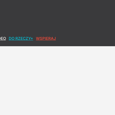
owa po polsku
DEO
DO RZECZY+
WSPIERAJ
burzona słowami Nawrockiego
powód