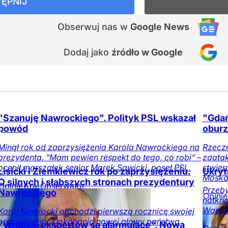
ĘPNIJ
Obserwuj nas
w
Google News
Dodaj jako
źródło w Google
"Szanuję Nawrockiego". Polityk PSL wskazał
"Gdań
powód
oburz
Minął rok od zaprzysiężenia Karola Nawrockiego na
Rzecz
prezydenta. "Mam pewien respekt do tego, co robi" –
zaatak
ocenił marszałek senior Marek Sawicki, poseł PSL.
stwier
Lisicki i Ziemkiewicz rok po zaprzysiężeniu.
Ukryt
Moskal
O silnych i słabszych stronach prezydentury
Opinie
Kraj
Obserwator
Przeby
Nawrockiego
mediów
Opinie
natkną
Warsz
Karol Nawrocki obchodzi pierwszą rocznicę swojej
prezydentury. Dokonania nowej głowy państwa
"Wnioski ekspertów są alarmujące". Nowa