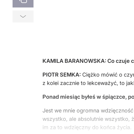
KAMILA BARANOWSKA: Co czuje czło
PIOTR SEMKA:
Ciężko mówić o czymś,
z kolei zacznie to lekceważyć, to ja
Ponad miesiąc byłeś w śpiączce, pod
Jest we mnie ogromna wdzięczność w
wszystko, ale absolutnie wszystko,
im za to wdzięczny do końca życia.