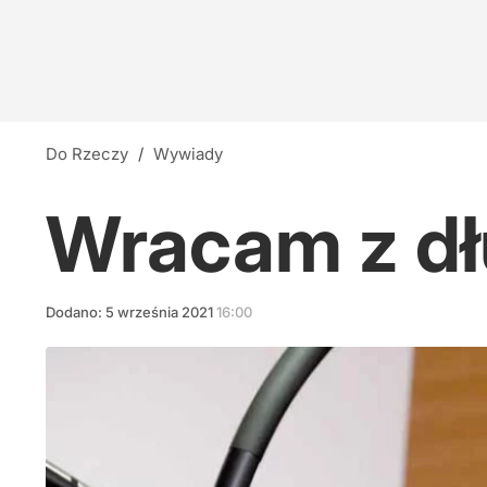
"Wnioski ekspertów są alarmujące". Nowa inic
2
Bednarska 2/4
Do Rzeczy
/
Wywiady
dodaj
Wracam z dł
Mentzen ostro o propozycji Morawieckiego. "
Dodano:
5
września
2021
16:00
23