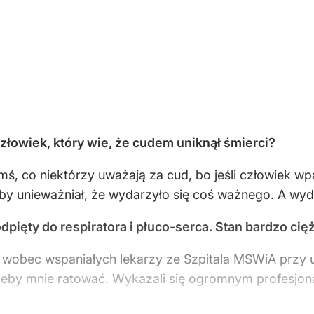
wiek, który wie, że cudem uniknął śmierci?
 co niektórzy uważają za cud, bo jeśli człowiek wpada
kby unieważniał, że wydarzyło się coś ważnego. A wyda
pięty do respiratora i płuco-serca. Stan bardzo cięż
obec wspaniałych lekarzy ze Szpitala MSWiA przy ul.
 żeby mnie ratować. Wykazali się ogromnym profesjon