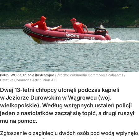
Patrol WOPR, zdjęcie ilustracyjne
/ Źródło:
Wikimedia Commons
/
Zalasem1 /
Creative Commons Attribution 4.0
Dwaj 13-letni chłopcy utonęli podczas kąpieli
w Jeziorze Durowskim w Wągrowcu (woj.
wielkopolskie). Według wstępnych ustaleń policji
jeden z nastolatków zaczął się topić, a drugi ruszył
mu na pomoc.
Zgłoszenie o zaginięciu dwóch osób pod wodą wpłynęło