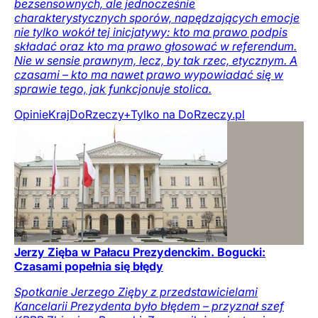
bezsensownych, ale jednocześnie
charakterystycznych sporów, napędzających emocje
nie tylko wokół tej inicjatywy: kto ma prawo podpis
składać oraz kto ma prawo głosować w referendum.
Nie w sensie prawnym, lecz, by tak rzec, etycznym. A
czasami – kto ma nawet prawo wypowiadać się w
sprawie tego, jak funkcjonuje stolica.
Opinie
Kraj
DoRzeczy+
Tylko na DoRzeczy.pl
Jerzy Zięba w Pałacu Prezydenckim. Bogucki:
Czasami popełnia się błędy
Spotkanie Jerzego Zięby z przedstawicielami
Kancelarii Prezydenta było błędem – przyznał szef