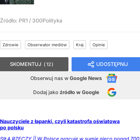
Źródło:
PR1 / 300Polityka
Zdrowie
Obserwator mediów
Kraj
Opinie
SKOMENTUJ
UDOSTĘPNIJ
12
Obserwuj nas
w
Google News
Dodaj jako
źródło w Google
Nauczyciele z łapanki, czyli katastrofa oświatowa
po polsku
SIŁĄ RZECZY || W Polsce pracuje w sumie nieco ponad 700