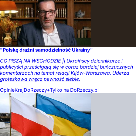
"Polskę drażni samodzielność Ukrainy"
CO PISZĄ NA WSCHODZIE || Ukraińscy dziennikarze i
publicyści prześcigają się w coraz bardziej buńczucznych
komentarzach na temat relacji Kijów-Warszawa. Uderza
groteskowa wręcz pewność siebie.
Opinie
Kraj
DoRzeczy+
Tylko na DoRzeczy.pl