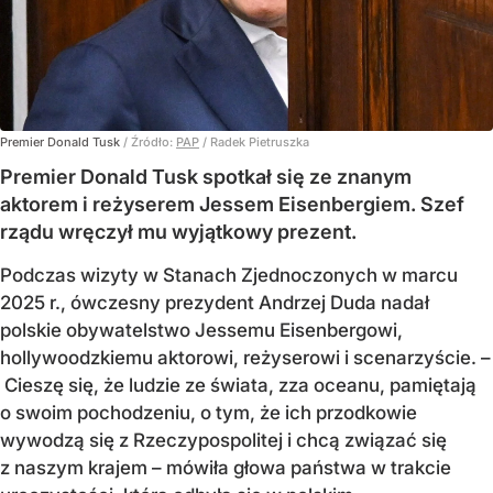
Premier Donald Tusk
/ Źródło:
PAP
/
Radek Pietruszka
Premier Donald Tusk spotkał się ze znanym
aktorem i reżyserem Jessem Eisenbergiem. Szef
rządu wręczył mu wyjątkowy prezent.
Podczas wizyty w Stanach Zjednoczonych w marcu
2025 r., ówczesny prezydent Andrzej Duda nadał
polskie obywatelstwo Jessemu Eisenbergowi,
hollywoodzkiemu aktorowi, reżyserowi i scenarzyście. –
Cieszę się, że ludzie ze świata, zza oceanu, pamiętają
o swoim pochodzeniu, o tym, że ich przodkowie
wywodzą się z Rzeczypospolitej i chcą związać się
z naszym krajem – mówiła głowa państwa w trakcie