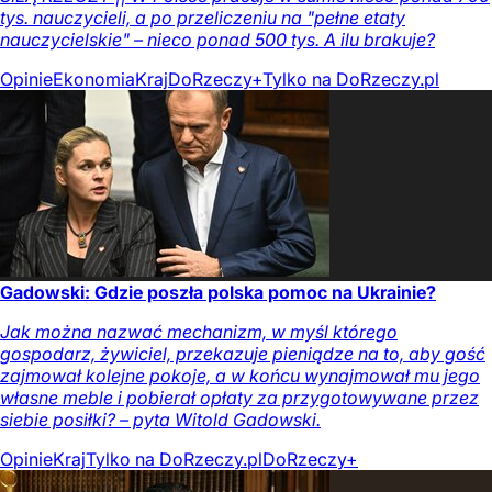
tys. nauczycieli, a po przeliczeniu na "pełne etaty
nauczycielskie" – nieco ponad 500 tys. A ilu brakuje?
Opinie
Ekonomia
Kraj
DoRzeczy+
Tylko na DoRzeczy.pl
Gadowski: Gdzie poszła polska pomoc na Ukrainie?
Jak można nazwać mechanizm, w myśl którego
gospodarz, żywiciel, przekazuje pieniądze na to, aby gość
zajmował kolejne pokoje, a w końcu wynajmował mu jego
własne meble i pobierał opłaty za przygotowywane przez
siebie posiłki? – pyta Witold Gadowski.
Opinie
Kraj
Tylko na DoRzeczy.pl
DoRzeczy+