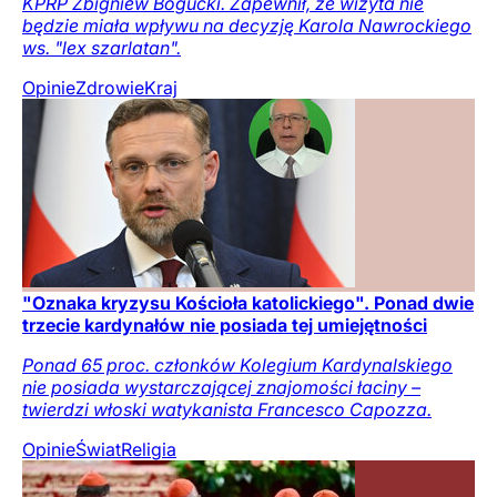
KPRP Zbigniew Bogucki. Zapewnił, że wizyta nie
będzie miała wpływu na decyzję Karola Nawrockiego
ws. "lex szarlatan".
Opinie
Zdrowie
Kraj
"Oznaka kryzysu Kościoła katolickiego". Ponad dwie
trzecie kardynałów nie posiada tej umiejętności
Ponad 65 proc. członków Kolegium Kardynalskiego
nie posiada wystarczającej znajomości łaciny –
twierdzi włoski watykanista Francesco Capozza.
Opinie
Świat
Religia