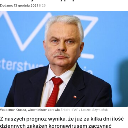
Dodano:
13
grudnia
2021
8:26
Waldemar Kraska, wiceminister zdrowia
Źródło:
PAP
/
Leszek Szymański
Z naszych prognoz wynika, że już za kilka dni ilość
dziennych zakażeń koronawirusem zaczynać