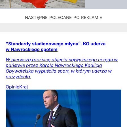
"Standardy stadionowego młyna". KO uderza
w Nawrockiego spotem
W pierwszą rocznicę objęcia najwyższego urzędu w
państwie przez Karola Nawrockiego Koalicja
Obywatelska wypuściła sport, w którym uderza w
prezydenta.
Opinie
Kraj