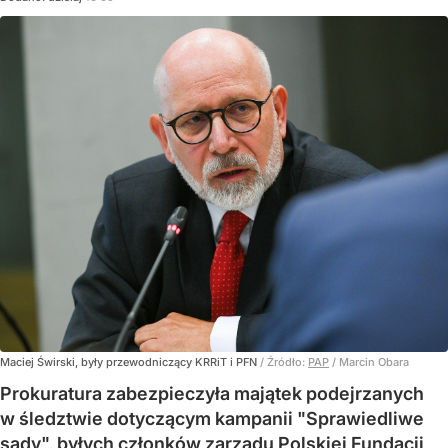
Maciej Świrski, były przewodniczący KRRiT i PFN
/ Źródło:
PAP
/
Marcin Obara
Prokuratura zabezpieczyła majątek podejrzanych
w śledztwie dotyczącym kampanii "Sprawiedliwe
sądy", byłych członków zarządu Polskiej Fundacji