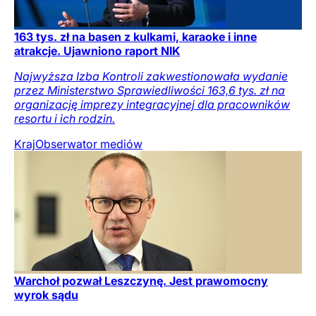
163 tys. zł na basen z kulkami, karaoke i inne
atrakcje. Ujawniono raport NIK
Najwyższa Izba Kontroli zakwestionowała wydanie
przez Ministerstwo Sprawiedliwości 163,6 tys. zł na
organizację imprezy integracyjnej dla pracowników
resortu i ich rodzin.
Kraj
Obserwator mediów
Warchoł pozwał Leszczynę. Jest prawomocny
wyrok sądu