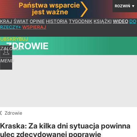
ROZWIŃ
▼
KRAJ
ŚWIAT
OPINIE
HISTORIA
TYGODNIK
KSIĄŻKI
WIDEO
DO
RZECZY+
WSPIERAJ
SUBSKRYBUJ
ZDROWIE
ZALOGUJ
MENU
Zdrowie
Kraska: Za kilka dni sytuacja powinna
ulec zdecydowanej poprawie