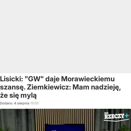
Lisicki: "GW" daje Morawieckiemu
szansę. Ziemkiewicz: Mam nadzieję,
że się mylą
Dodano:
4
sierpnia
19:00