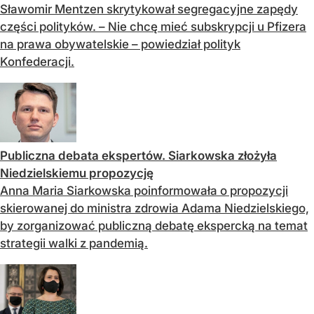
Sławomir Mentzen skrytykował segregacyjne zapędy
części polityków. – Nie chcę mieć subskrypcji u Pfizera
na prawa obywatelskie – powiedział polityk
Konfederacji.
Publiczna debata ekspertów. Siarkowska złożyła
Niedzielskiemu propozycję
Anna Maria Siarkowska poinformowała o propozycji
skierowanej do ministra zdrowia Adama Niedzielskiego,
by zorganizować publiczną debatę ekspercką na temat
strategii walki z pandemią.