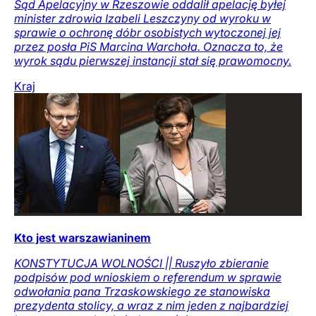
Sąd Apelacyjny w Rzeszowie oddalił apelację byłej
minister zdrowia Izabeli Leszczyny od wyroku w
sprawie o ochronę dóbr osobistych wytoczonej jej
przez posła PiS Marcina Warchoła. Oznacza to, że
wyrok sądu pierwszej instancji stał się prawomocny.
Kraj
Kto jest warszawianinem
KONSTYTUCJA WOLNOŚCI || Ruszyło zbieranie
podpisów pod wnioskiem o referendum w sprawie
odwołania pana Trzaskowskiego ze stanowiska
prezydenta stolicy, a wraz z nim jeden z najbardziej