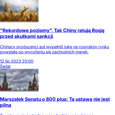
"Rekordowe poziomy". Tak Chiny ratują Rosję
przed skutkami sankcji
Chińscy producenci aut wypełnili lukę na rosyjskim rynku
powstałą po wycofaniu się zachodnich marek.
12
lip
2023
20:00
Świat
Marszałek Senatu o 800 plus: Ta ustawa nie jest
pilna