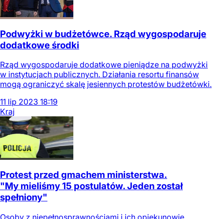
Podwyżki w budżetówce. Rząd wygospodaruje
dodatkowe środki
Rząd wygospodaruje dodatkowe pieniądze na podwyżki
w instytucjach publicznych. Działania resortu finansów
mogą ograniczyć skalę jesiennych protestów budżetówki.
11
lip
2023
18:19
Kraj
Protest przed gmachem ministerstwa.
"My mieliśmy 15 postulatów. Jeden został
spełniony"
Osoby z niepełnosprawnościami i ich opiekunowie