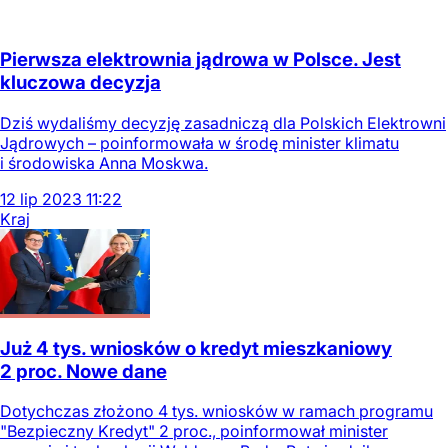
Pierwsza elektrownia jądrowa w Polsce. Jest
kluczowa decyzja
Dziś wydaliśmy decyzję zasadniczą dla Polskich Elektrowni
Jądrowych – poinformowała w środę minister klimatu
i środowiska Anna Moskwa.
12
lip
2023
11:22
Kraj
Już 4 tys. wniosków o kredyt mieszkaniowy
2 proc. Nowe dane
Dotychczas złożono 4 tys. wniosków w ramach programu
"Bezpieczny Kredyt" 2 proc., poinformował minister