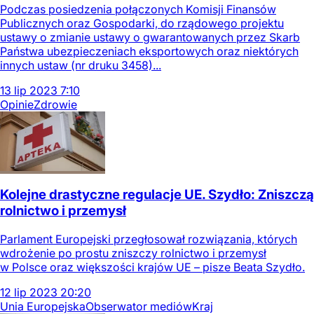
Podczas posiedzenia połączonych Komisji Finansów
Publicznych oraz Gospodarki, do rządowego projektu
ustawy o zmianie ustawy o gwarantowanych przez Skarb
Państwa ubezpieczeniach eksportowych oraz niektórych
innych ustaw (nr druku 3458)...
13
lip
2023
7:10
Opinie
Zdrowie
Kolejne drastyczne regulacje UE. Szydło: Zniszczą
rolnictwo i przemysł
Parlament Europejski przegłosował rozwiązania, których
wdrożenie po prostu zniszczy rolnictwo i przemysł
w Polsce oraz większości krajów UE – pisze Beata Szydło.
12
lip
2023
20:20
Unia Europejska
Obserwator mediów
Kraj