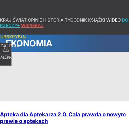
KRAJ
ŚWIAT
OPINIE
HISTORIA
TYGODNIK
KSIĄŻKI
WIDEO
DO
RZECZY+
WSPIERAJ
SUBSKRYBUJ
EKONOMIA
ZALOGUJ
MENU
Apteka dla Aptekarza 2.0. Cała prawda o nowym
prawie o aptekach