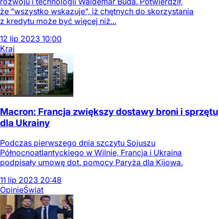
rozwoju i technologii Waldemar Buda. Potwierdził,
że "wszystko wskazuje", iż chętnych do skorzystania
z kredytu może być więcej niż...
12
lip
2023
10:00
Kraj
Macron: Francja zwiększy dostawy broni i sprzętu
dla Ukrainy
Podczas pierwszego dnia szczytu Sojuszu
Północnoatlantyckiego w Wilnie, Francja i Ukraina
podpisały umowę dot. pomocy Paryża dla Kijowa.
11
lip
2023
20:48
Opinie
Świat