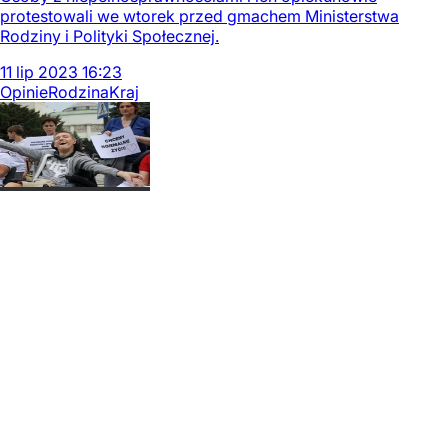
protestowali we wtorek przed gmachem Ministerstwa
Rodziny i Polityki Społecznej.
11
lip
2023
16:23
Opinie
Rodzina
Kraj