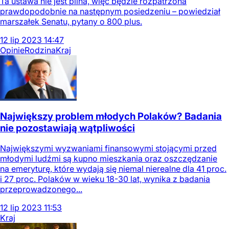
Ta ustawa nie jest pilna, więc będzie rozpatrzona
prawdopodobnie na następnym posiedzeniu – powiedział
marszałek Senatu, pytany o 800 plus.
12
lip
2023
14:47
Opinie
Rodzina
Kraj
Największy problem młodych Polaków? Badania
nie pozostawiają wątpliwości
Największymi wyzwaniami finansowymi stojącymi przed
młodymi ludźmi są kupno mieszkania oraz oszczędzanie
na emeryturę, które wydają się niemal nierealne dla 41 proc.
i 27 proc. Polaków w wieku 18-30 lat, wynika z badania
przeprowadzonego...
12
lip
2023
11:53
Kraj