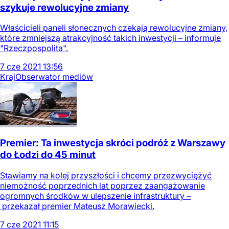
szykuje rewolucyjne zmiany
Właścicieli paneli słonecznych czekają rewolucyjne zmiany,
które zmniejszą atrakcyjność takich inwestycji – informuje
"Rzeczpospolita".
7
cze
2021
13:56
Kraj
Obserwator mediów
Premier: Ta inwestycja skróci podróż z Warszawy
do Łodzi do 45 minut
Stawiamy na kolej przyszłości i chcemy przezwyciężyć
niemożność poprzednich lat poprzez zaangażowanie
ogromnych środków w ulepszenie infrastruktury –
przekazał premier Mateusz Morawiecki.
7
cze
2021
11:15