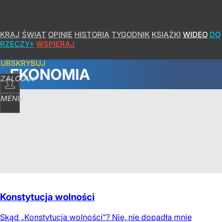
KRAJ
ŚWIAT
OPINIE
HISTORIA
TYGODNIK
KSIĄŻKI
WIDEO
DO
RZECZY+
WSPIERAJ
SUBSKRYBUJ
EKONOMIA
ZALOGUJ
MENU
Konstytucja wolności
Skąd „Konstytucja wolności”? Nie, nie dopadła mnie