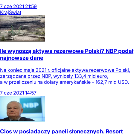
7
cze
2021
21:59
Kraj
Świat
Ile wynoszą aktywa rezerwowe Polski? NBP podał
najnowsze dane
Na koniec maja 2021 r. oficjalne aktywa rezerwowe Polski,
zarządzane przez NBP, wyniosły 133,4 mld euro,
a w przeliczeniu na dolary amerykańskie – 162,7 mld USD.
7
cze
2021
14:57
Cios w posiadaczy paneli słonecznych. Resort