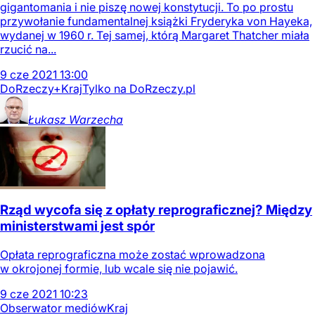
gigantomania i nie piszę nowej konstytucji. To po prostu
przywołanie fundamentalnej książki Fryderyka von Hayeka,
wydanej w 1960 r. Tej samej, którą Margaret Thatcher miała
rzucić na...
9
cze
2021
13:00
DoRzeczy+
Kraj
Tylko na DoRzeczy.pl
Łukasz
Warzecha
Rząd wycofa się z opłaty reprograficznej? Między
ministerstwami jest spór
Opłata reprograficzna może zostać wprowadzona
w okrojonej formie, lub wcale się nie pojawić.
9
cze
2021
10:23
Obserwator mediów
Kraj