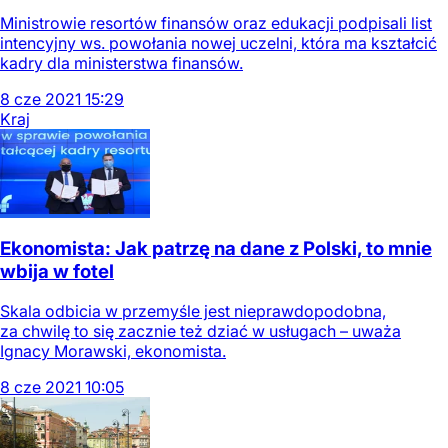
Ministrowie resortów finansów oraz edukacji podpisali list
intencyjny ws. powołania nowej uczelni, która ma kształcić
kadry dla ministerstwa finansów.
8
cze
2021
15:29
Kraj
Ekonomista: Jak patrzę na dane z Polski, to mnie
wbija w fotel
Skala odbicia w przemyśle jest nieprawdopodobna,
za chwilę to się zacznie też dziać w usługach – uważa
Ignacy Morawski, ekonomista.
8
cze
2021
10:05