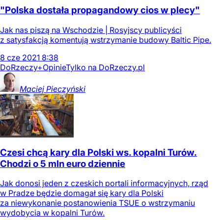
"Polska dostała propagandowy cios w plecy"
Jak nas piszą na Wschodzie | Rosyjscy publicyści
z satysfakcją komentują wstrzymanie budowy Baltic Pipe.
8
cze
2021
8:38
DoRzeczy+
Opinie
Tylko na DoRzeczy.pl
Maciej
Pieczyński
Czesi chcą kary dla Polski ws. kopalni Turów.
Chodzi o 5 mln euro dziennie
Jak donosi jeden z czeskich portali informacyjnych, rząd
w Pradze będzie domagał się kary dla Polski
za niewykonanie postanowienia TSUE o wstrzymaniu
wydobycia w kopalni Turów.