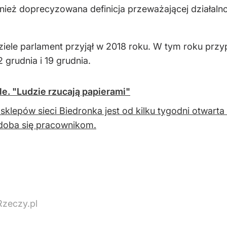
ież doprecyzowana definicja przeważającej działalnośc
iele parlament przyjął w 2018 roku. W tym roku przy
2 grudnia i 19 grudnia.
le. "Ludzie rzucają papierami"
sklepów sieci Biedronka jest od kilku tygodni otwarta 
doba się pracownikom.
Rzeczy.pl