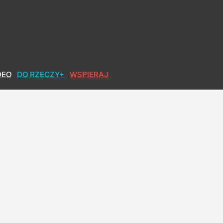
h okłamał. Lisicki: Sypie się opowieść o pandemii
DEO
DO RZECZY+
WSPIERAJ
iedź
owa po polsku