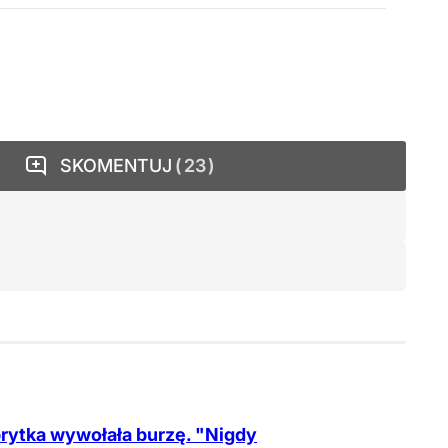
SKOMENTUJ
23
rytka wywołała burzę. "Nigdy