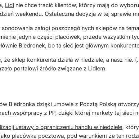
a,
Lidl
nie chce tracić klientów, którzy mają do wybor
gi dzień weekendu. Ostateczna decyzja w tej sprawie 
pie sondowania załogi poszczególnych sklepów na temat
enie jedynie części placówek, przede wszystkim tych
ównie Biedronek, bo ta sieć jest głównym konkurente
ić, że sklep konkurenta działa w niedziele, a nasz nie. 
zało portalowi źródło związane z Lidlem.
ów Biedronka dzięki umowie z Pocztą Polską otworzyła
ch współpracy z PP, dzięki której markety tej sieci 
izacji ustawy o ograniczeniu handlu w niedziele
, któr
 jako placówka pocztowa, pod warunkiem że ten rodzaj 