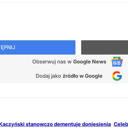
ĘPNIJ
Obserwuj nas
w
Google News
Dodaj jako
źródło w Google
Kaczyński stanowczo dementuje doniesienia
Celeb