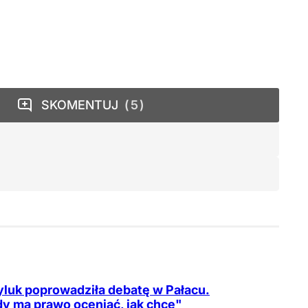
SKOMENTUJ
5
luk poprowadziła debatę w Pałacu.
y ma prawo oceniać, jak chce"