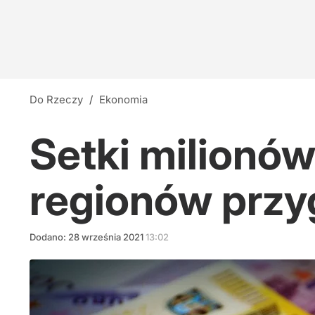
Do Rzeczy
/
Ekonomia
Setki milionów
regionów przy
Dodano:
28
września
2021
13:02