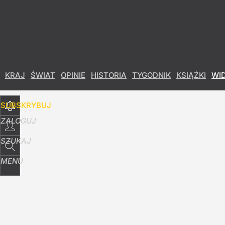
Udostępnij
5
Skomentuj
KRAJ
ŚWIAT
OPINIE
HISTORIA
TYGODNIK
KSIĄŻKI
WI
SUBSKRYBUJ
ZALOGUJ
SZUKAJ
MENU