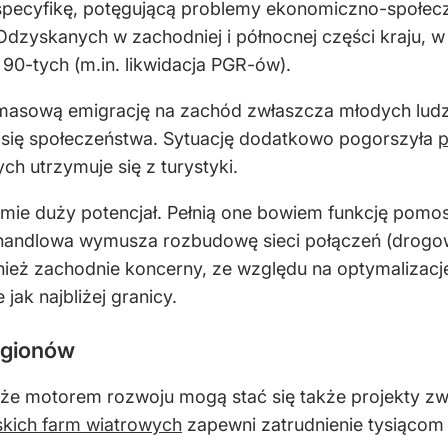
ą specyfikę, potęgującą problemy ekonomiczno-społe
 Odzyskanych w zachodniej i północnej części kraju, w
 90-tych (m.in. likwidacja PGR-ów).
sową emigrację na zachód zwłaszcza młodych ludzi, 
a się społeczeństwa. Sytuację dodatkowo pogorszyła
p
h utrzymuje się z turystyki.
mie duży potencjał. Pełnią one bowiem funkcję pomo
handlowa wymusza rozbudowę sieci połączeń (drogowy
nież zachodnie koncerny, ze względu na optymalizacj
jak najbliżej granicy.
regionów
że motorem rozwoju mogą stać się także projekty zwią
kich farm wiatrowych
zapewni zatrudnienie tysiąco