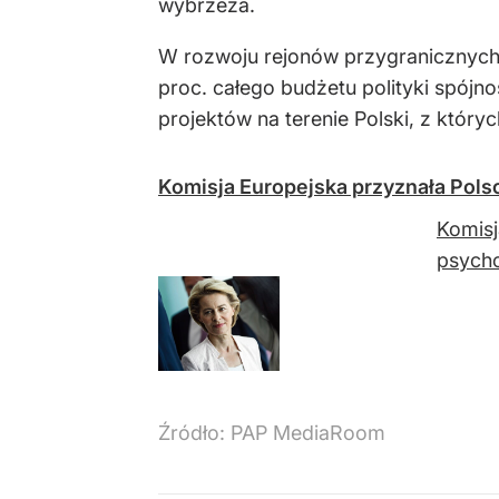
wybrzeża.
W rozwoju rejonów przygranicznych 
proc. całego budżetu polityki spójn
projektów na terenie Polski, z który
Komisja Europejska przyznała Pols
Komisj
psycho
Źródło:
PAP MediaRoom