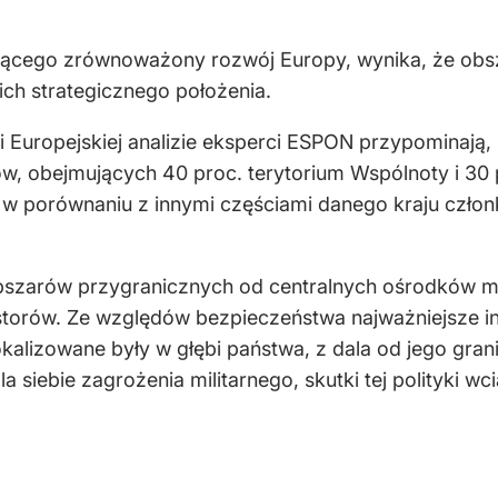
ącego zrównoważony rozwój Europy, wynika, że obsza
ich strategicznego położenia.
i Europejskiej analizie eksperci ESPON przypominają
ów, obejmujących 40 proc. terytorium Wspólnoty i 30 p
 w porównaniu z innymi częściami danego kraju czło
bszarów przygranicznych od centralnych ośrodków me
storów. Ze względów bezpieczeństwa najważniejsze in
okalizowane były w głębi państwa, z dala od jego gra
dla siebie zagrożenia militarnego, skutki tej polityki