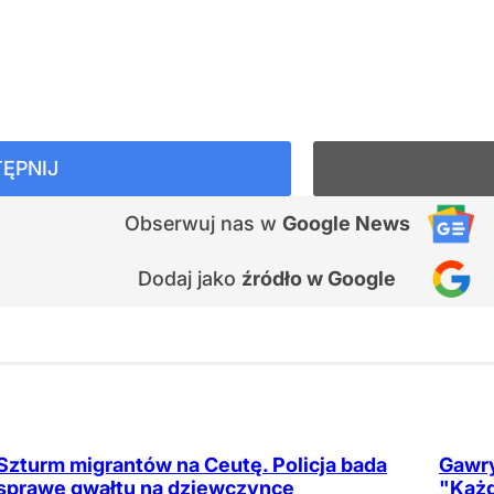
ĘPNIJ
Obserwuj nas
w
Google News
Dodaj jako
źródło w Google
Szturm migrantów na Ceutę. Policja bada
Gawry
sprawę gwałtu na dziewczynce
"Każd