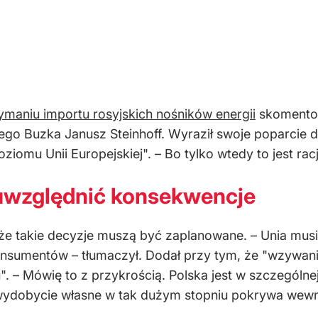
ymaniu importu rosyjskich nośników energii
skomentow
go Buzka Janusz Steinhoff. Wyraził swoje poparcie dla 
ziomu Unii Europejskiej". – Bo tylko wtedy to jest rac
 uwzględnić konsekwencje
, że takie decyzje muszą być zaplanowane. – Unia mu
nsumentów – tłumaczył. Dodał przy tym, że "wzywanie 
. – Mówię to z przykrością. Polska jest w szczególnej 
wydobycie własne w tak dużym stopniu pokrywa wewnę