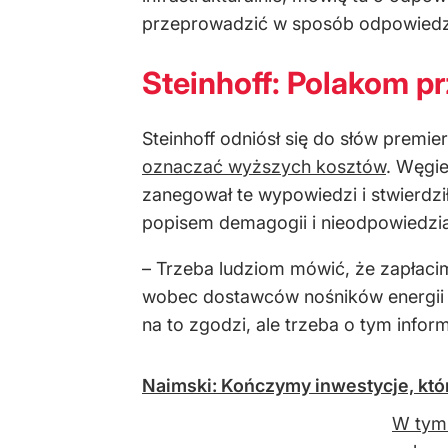
przeprowadzić w sposób odpowiedzia
Steinhoff: Polakom pr
Steinhoff odniósł się do słów premi
oznaczać wyższych kosztów
. Węgie
zanegował te wypowiedzi i stwierdził
popisem demagogii i nieodpowiedzia
– Trzeba ludziom mówić, że zapłaci
wobec dostawców nośników energii –
na to zgodzi, ale trzeba o tym info
Naimski: Kończymy inwestycje, któr
W tym 