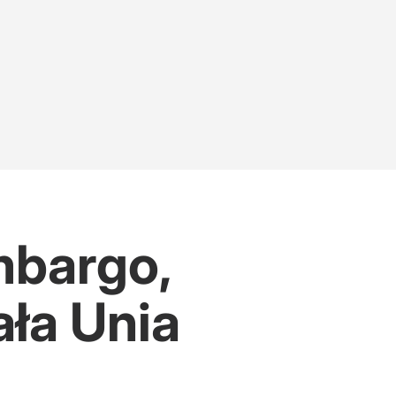
mbargo,
ała Unia