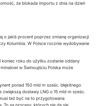
adomość, że blokada importu z dnia na dzień
ę o jakiś procent poprzez zmianę organizacji
ia czy Kolumbia. W Polsce rocznie wydobywane
d koniec roku do użytku zostanie oddany
 terminalowi w Świnoujściu Polska może
tynent ponad 150 mld m sześc. błękitnego
 że zwiększą dostawy LNG o 15 mld m sześc.
 musi też być na to przygotowana
. To są procesy, których nie da się