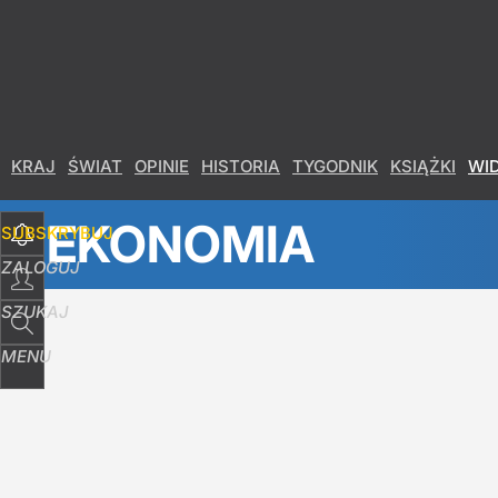
Udostępnij
0
Skomentuj
KRAJ
ŚWIAT
OPINIE
HISTORIA
TYGODNIK
KSIĄŻKI
WI
EKONOMIA
SUBSKRYBUJ
ZALOGUJ
SZUKAJ
MENU