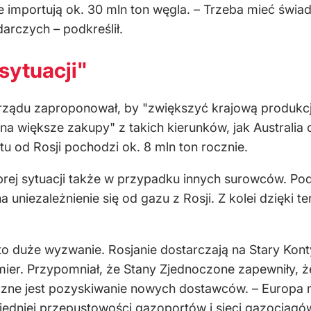
re importują ok. 30 mln ton węgla. – Trzeba mieć świ
arczych – podkreślił.
 sytuacji"
f rządu zaproponował, by "zwiększyć krajową produkcj
ę na większe zakupy" z takich kierunków, jak Austral
rtu od Rosji pochodzi ok. 8 mln ton rocznie.
brej sytuacji także w przypadku innych surowców. Po
na uniezależnienie się od gazu z Rosji. Z kolei dzięki
to duże wyzwanie. Rosjanie dostarczają na Stary Kon
emier. Przypomniał, że Stany Zjednoczone zapewniły,
ieczne jest pozyskiwanie nowych dostawców. – Europa
iedniej przepustowości gazoportów i sieci gazociągów