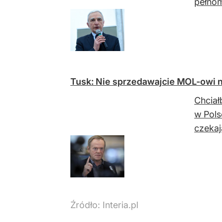
pełnom
Tusk: Nie sprzedawajcie MOL-owi n
Chciał
w Pols
czekaj
Źródło:
Interia.pl