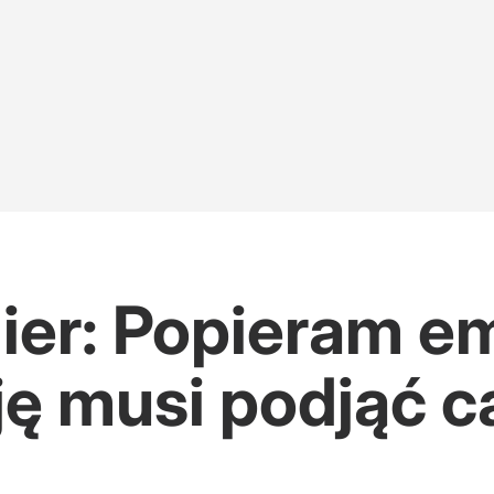
ier: Popieram e
ję musi podjąć c