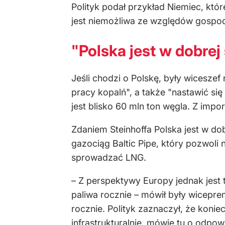
Polityk podał przykład Niemiec, któ
jest niemożliwa ze względów gospod
"Polska jest w dobrej
Jeśli chodzi o Polskę, były wicesze
pracy kopalń", a także "nastawić si
jest blisko 60 mln ton węgla. Z impo
Zdaniem Steinhoffa Polska jest w do
gazociąg Baltic Pipe, który pozwoli 
sprowadzać LNG.
– Z perspektywy Europy jednak jest 
paliwa rocznie – mówił były wicepr
rocznie. Polityk zaznaczył, że kon
infrastrukturalnie, mówię tu o odpow