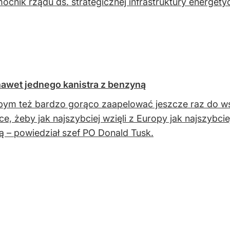
ocnik rządu ds. strategicznej infrastruktury energetyc
awet jednego kanistra z benzyną
bym też bardzo gorąco zaapelować jeszcze raz do w
ce, żeby jak najszybciej wzięli z Europy jak najszybcie
ą – powiedział szef PO Donald Tusk.