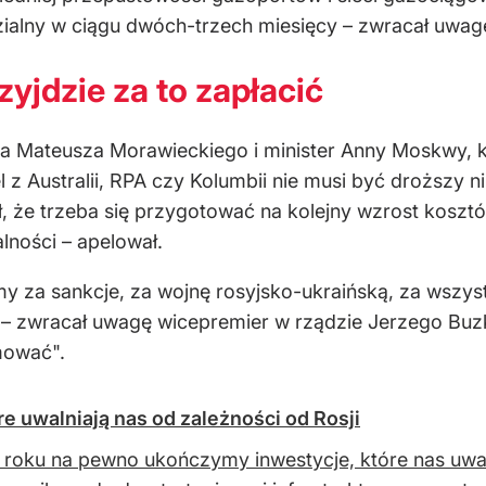
lny w ciągu dwóch-trzech miesięcy – zwracał uwagę 
zyjdzie za to zapłacić
era Mateusza Morawieckiego i minister Anny Moskwy, k
l z Australii, RPA czy Kolumbii nie musi być droższy ni
, że trzeba się przygotować na kolejny wzrost kosztó
lności – apelował.
my za sankcje, za wojnę rosyjsko-ukraińską, za wszy
 zwracał uwagę wicepremier w rządzie Jerzego Buzka
rmować".
e uwalniają nas od zależności od Rosji
roku na pewno ukończymy inwestycje, które nas uwaln