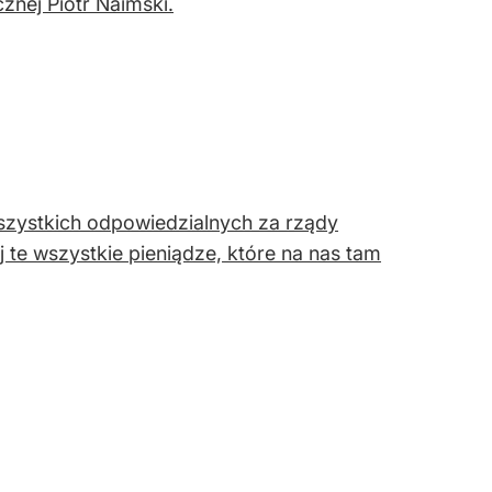
znej Piotr Naimski.
szystkich odpowiedzialnych za rządy
j te wszystkie pieniądze, które na nas tam