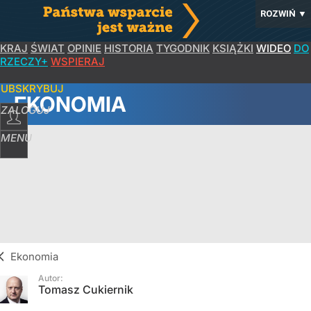
ROZWIŃ
▼
KRAJ
ŚWIAT
OPINIE
HISTORIA
TYGODNIK
KSIĄŻKI
WIDEO
DO
RZECZY+
WSPIERAJ
SUBSKRYBUJ
EKONOMIA
ZALOGUJ
MENU
Ekonomia
Autor:
Tomasz Cukiernik