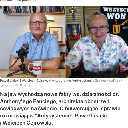
Dodano:
5
sierpnia
9:23
Paweł Lisicki i Wojciech Cejrowski w programie "Antysystem"
/ Źródło:
YouTube
/
Tygodnik Do Rzeczy
Na jaw wychodzą nowe fakty ws. działalności dr.
Anthony'ego Fauciego, architekta obostrzeń
covidowych na świecie. O bulwersującej sprawie
rozmawiają w "Antysystemie" Paweł Lisicki
i Wojciech Cejrowski.