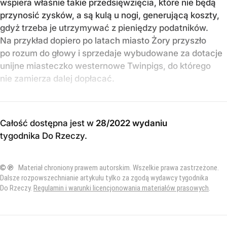
wspiera właśnie takie przedsięwzięcia, które nie będą
przynosić zysków, a są kulą u nogi, generującą koszty,
gdyż trzeba je utrzymywać z pieniędzy podatników.
Na przykład dopiero po latach miasto Żory przyszło
po rozum do głowy i sprzedaje wybudowane za dotacje
unijne miasteczko westernowe Twinpigs, do którego
nie zamierza dalej dopłacać.
Całość dostępna jest w
28/2022 wydaniu
tygodnika Do Rzeczy
.
© ℗
Materiał chroniony prawem autorskim. Wszelkie prawa zastrzeżone.
Dalsze rozpowszechnianie artykułu tylko za zgodą wydawcy tygodnika
Do Rzeczy.
Regulamin i warunki licencjonowania materiałów prasowych
.