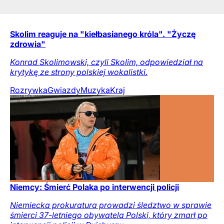
Skolim reaguje na "kiełbasianego króla". "Życzę
zdrowia"
Konrad Skolimowski, czyli Skolim, odpowiedział na
krytykę ze strony polskiej wokalistki.
Rozrywka
Gwiazdy
Muzyka
Kraj
Niemcy: Śmierć Polaka po interwencji policji
Niemiecka prokuratura prowadzi śledztwo w sprawie
śmierci 37-letniego obywatela Polski, który zmarł po