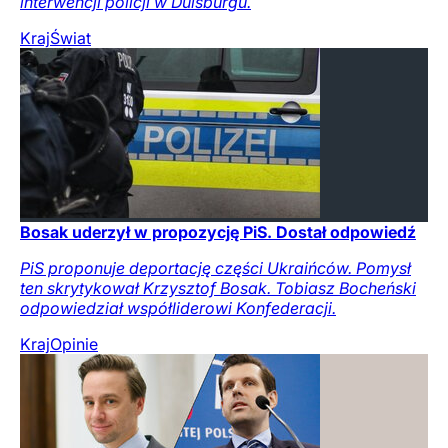
interwencji policji w Duisburgu.
Kraj
Świat
Bosak uderzył w propozycję PiS. Dostał odpowiedź
PiS proponuje deportację części Ukraińców. Pomysł
ten skrytykował Krzysztof Bosak. Tobiasz Bocheński
odpowiedział współliderowi Konfederacji.
Kraj
Opinie