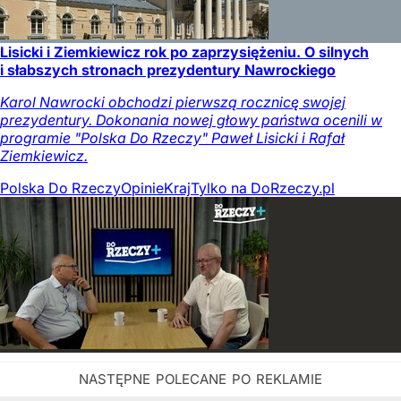
Lisicki i Ziemkiewicz rok po zaprzysiężeniu. O silnych
i słabszych stronach prezydentury Nawrockiego
Karol Nawrocki obchodzi pierwszą rocznicę swojej
prezydentury. Dokonania nowej głowy państwa ocenili w
programie "Polska Do Rzeczy" Paweł Lisicki i Rafał
Ziemkiewicz.
Polska Do Rzeczy
Opinie
Kraj
Tylko na DoRzeczy.pl