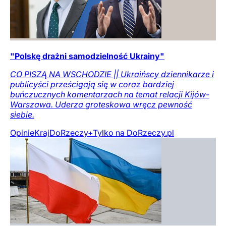
"Polskę drażni samodzielność Ukrainy"
CO PISZĄ NA WSCHODZIE || Ukraińscy dziennikarze i
publicyści prześcigają się w coraz bardziej
buńczucznych komentarzach na temat relacji Kijów-
Warszawa. Uderza groteskowa wręcz pewność
siebie.
Opinie
Kraj
DoRzeczy+
Tylko na DoRzeczy.pl