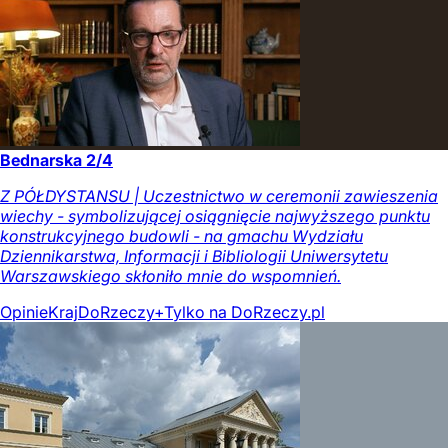
Bednarska 2/4
Z PÓŁDYSTANSU | Uczestnictwo w ceremonii zawieszenia
wiechy - symbolizującej osiągnięcie najwyższego punktu
konstrukcyjnego budowli - na gmachu Wydziału
Dziennikarstwa, Informacji i Bibliologii Uniwersytetu
Warszawskiego skłoniło mnie do wspomnień.
Opinie
Kraj
DoRzeczy+
Tylko na DoRzeczy.pl