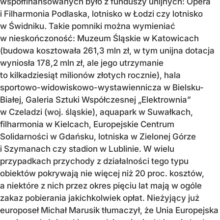
współfinansowanych było z funduszy unijnych: Opera
i Filharmonia Podlaska, lotnisko w Łodzi czy lotnisko
w Świdniku. Takie pomniki można wymieniać
w nieskończoność: Muzeum Śląskie w Katowicach
(budowa kosztowała 261,3 mln zł, w tym unijna dotacja
wyniosła 178,2 mln zł, ale jego utrzymanie
to kilkadziesiąt milionów złotych rocznie), hala
sportowo-widowiskowo-wystawiennicza w Bielsku-
Białej, Galeria Sztuki Współczesnej „Elektrownia”
w Czeladzi (woj. śląskie), aquapark w Suwałkach,
filharmonia w Kielcach, Europejskie Centrum
Solidarności w Gdańsku, lotniska w Zielonej Górze
i Szymanach czy stadion w Lublinie. W wielu
przypadkach przychody z działalności tego typu
obiektów pokrywają nie więcej niż 20 proc. kosztów,
a niektóre z nich przez okres pięciu lat mają w ogóle
zakaz pobierania jakichkolwiek opłat. Nieżyjący już
europoseł Michał Marusik tłumaczył, że Unia Europejska