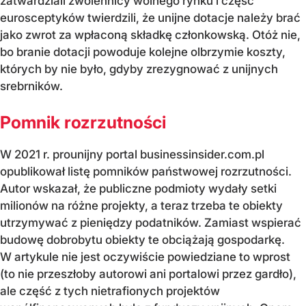
zatwardziali zwolennicy wolnego rynku i część
eurosceptyków twierdzili, że unijne dotacje należy brać
jako zwrot za wpłaconą składkę członkowską. Otóż nie,
bo branie dotacji powoduje kolejne olbrzymie koszty,
których by nie było, gdyby zrezygnować z unijnych
srebrników.
Pomnik rozrzutności
W 2021 r. prounijny portal businessinsider.com.pl
opublikował listę pomników państwowej rozrzutności.
Autor wskazał, że publiczne podmioty wydały setki
milionów na różne projekty, a teraz trzeba te obiekty
utrzymywać z pieniędzy podatników. Zamiast wspierać
budowę dobrobytu obiekty te obciążają gospodarkę.
W artykule nie jest oczywiście powiedziane to wprost
(to nie przeszłoby autorowi ani portalowi przez gardło),
ale część z tych nietrafionych projektów