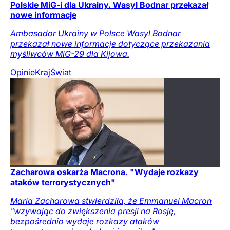
Polskie MiG-i dla Ukrainy. Wasyl Bodnar przekazał
nowe informacje
Ambasador Ukrainy w Polsce Wasyl Bodnar
przekazał nowe informacje dotyczące przekazania
myśliwców MiG-29 dla Kijowa.
Opinie
Kraj
Świat
Zacharowa oskarża Macrona. "Wydaje rozkazy
ataków terrorystycznych"
Maria Zacharowa stwierdziła, że Emmanuel Macron
"wzywając do zwiększenia presji na Rosję,
bezpośrednio wydaje rozkazy ataków