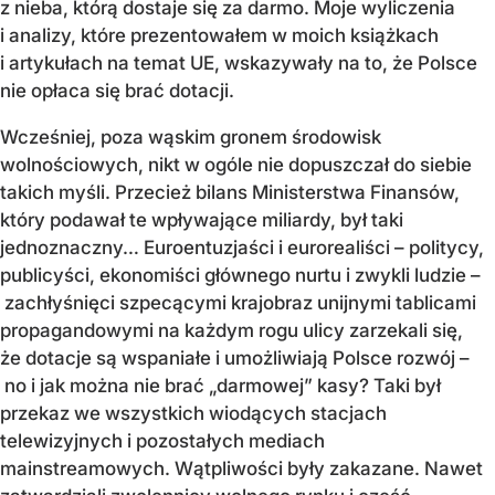
z nieba, którą dostaje się za darmo. Moje wyliczenia
i analizy, które prezentowałem w moich książkach
i artykułach na temat UE, wskazywały na to, że Polsce
nie opłaca się brać dotacji.
Wcześniej, poza wąskim gronem środowisk
wolnościowych, nikt w ogóle nie dopuszczał do siebie
takich myśli. Przecież bilans Ministerstwa Finansów,
który podawał te wpływające miliardy, był taki
jednoznaczny… Euroentuzjaści i eurorealiści – politycy,
publicyści, ekonomiści głównego nurtu i zwykli ludzie –
zachłyśnięci szpecącymi krajobraz unijnymi tablicami
propagandowymi na każdym rogu ulicy zarzekali się,
że dotacje są wspaniałe i umożliwiają Polsce rozwój –
no i jak można nie brać „darmowej” kasy? Taki był
przekaz we wszystkich wiodących stacjach
telewizyjnych i pozostałych mediach
mainstreamowych. Wątpliwości były zakazane. Nawet