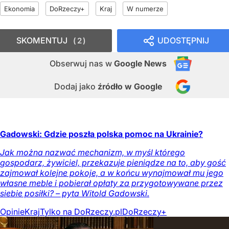
Ekonomia
DoRzeczy+
Kraj
W numerze
SKOMENTUJ
UDOSTĘPNIJ
2
Obserwuj nas
w
Google News
Dodaj jako
źródło w Google
Gadowski: Gdzie poszła polska pomoc na Ukrainie?
Jak można nazwać mechanizm, w myśl którego
gospodarz, żywiciel, przekazuje pieniądze na to, aby gość
zajmował kolejne pokoje, a w końcu wynajmował mu jego
własne meble i pobierał opłaty za przygotowywane przez
siebie posiłki? – pyta Witold Gadowski.
Opinie
Kraj
Tylko na DoRzeczy.pl
DoRzeczy+