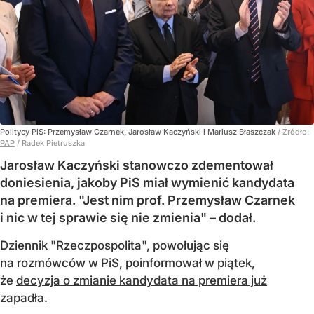
Politycy PiS: Przemysław Czarnek, Jarosław Kaczyński i Mariusz Błaszczak
/ Źródło:
PAP
/
Radek Pietruszka
Jarosław Kaczyński stanowczo zdementował
doniesienia, jakoby PiS miał wymienić kandydata
na premiera. "Jest nim prof. Przemysław Czarnek
i nic w tej sprawie się nie zmienia" – dodał.
Dziennik "Rzeczpospolita", powołując się
na rozmówców w PiS, poinformował w piątek,
że
decyzja o zmianie kandydata na premiera już
zapadła.