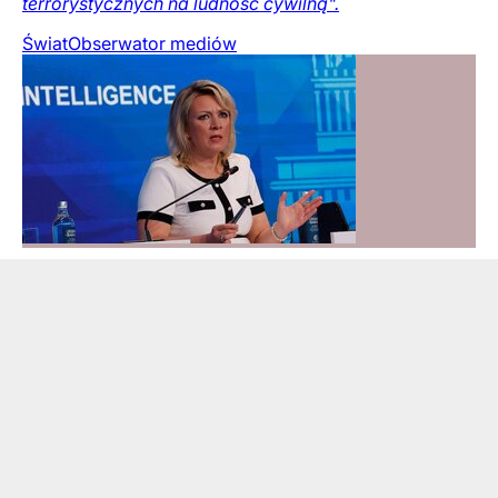
terrorystycznych na ludność cywilną".
Świat
Obserwator mediów