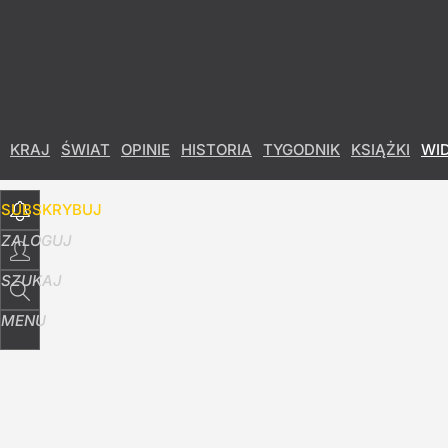
Udostępnij
25
Skomentuj
KRAJ
ŚWIAT
OPINIE
HISTORIA
TYGODNIK
KSIĄŻKI
WI
SUBSKRYBUJ
ZALOGUJ
SZUKAJ
MENU