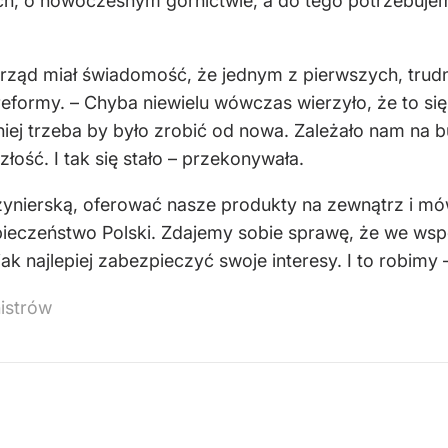
h, o nowoczesnym górnictwie, a do tego potrzebuj
 rząd miał świadomość, że jednym z pierwszych, tru
eformy. – Chyba niewielu wówczas wierzyło, że to się
źniej trzeba by było zrobić od nowa. Zależało nam na 
złość. I tak się stało – przekonywała.
ynierską, oferować nasze produkty na zewnątrz i mów
zpieczeństwo Polski. Zdajemy sobie sprawę, że we w
k najlepiej zabezpieczyć swoje interesy. I to robimy 
istrów