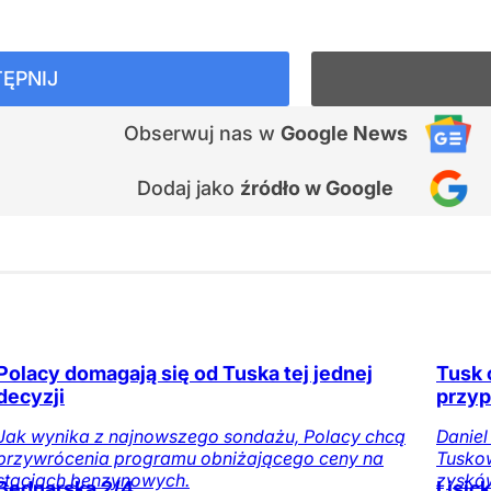
ĘPNIJ
Obserwuj nas
w
Google News
Dodaj jako
źródło w Google
Polacy domagają się od Tuska tej jednej
Tusk 
decyzji
przyp
Jak wynika z najnowszego sondażu, Polacy chcą
Daniel
przywrócenia programu obniżającego ceny na
Tuskow
stacjach benzynowych.
zysków
Bednarska 2/4
Lisic