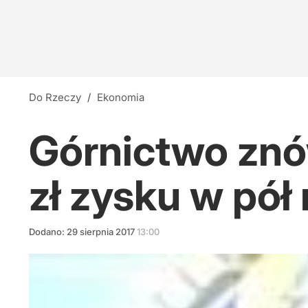
Do Rzeczy
/
Ekonomia
Górnictwo znów
zł zysku w pół
Dodano:
29
sierpnia
2017
13:00