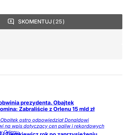
SKOMENTUJ
25
obwinia prezydenta. Obajtek
omina: Zabraliście z Orlenu 15 mld zł
 Obajtek ostro odpowiedział Donaldowi
i na wpis dotyczący cen paliw i rekordowych
 Orlenu.
ki i Ziemkiewicz rok po zaprzysiężeniu.