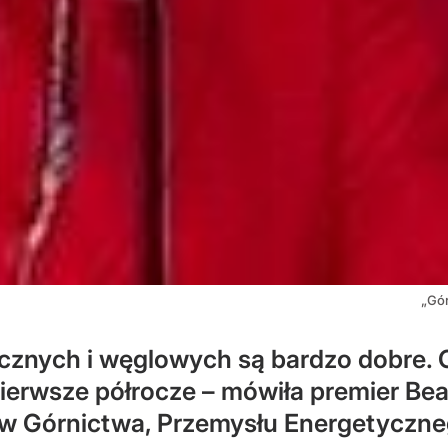
„Gór
cznych i węglowych są bardzo dobre. 
 pierwsze półrocze – mówiła premier Be
 Górnictwa, Przemysłu Energetyczneg