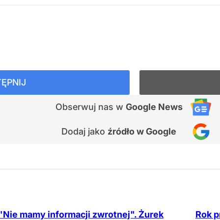
ĘPNIJ
Obserwuj nas
w
Google News
Dodaj jako
źródło w Google
"Nie mamy informacji zwrotnej". Żurek
Rok p