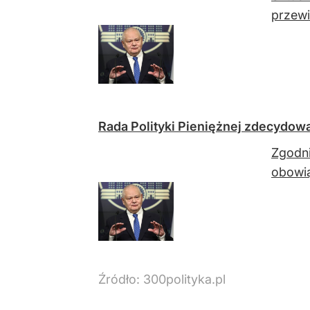
przewi
Rada Polityki Pieniężnej zdecydow
Zgodni
obowi
Źródło:
300polityka.pl