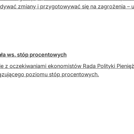
dywać zmiany i przygotowywać się na zagrożenia – 
ała ws. stóp procentowych
e z oczekiwaniami ekonomistów Rada Polityki Pienięż
ązującego poziomu stóp procentowych.