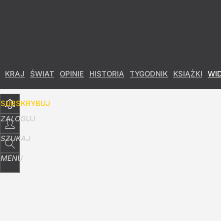
Udostępnij
6
Skomentuj
KRAJ
ŚWIAT
OPINIE
HISTORIA
TYGODNIK
KSIĄŻKI
WI
SUBSKRYBUJ
ZALOGUJ
SZUKAJ
MENU