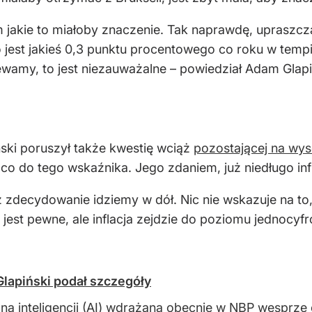
m jakie to miałoby znaczenie. Tak naprawdę, upraszcz
to jest jakieś 0,3 punktu procentowego co roku w te
ewamy, to jest niezauważalne – powiedział Adam Glapi
ski poruszył także kwestię wciąż
pozostającej na wys
co do tego wskaźnika. Jego zdaniem, już niedługo inf
już zdecydowanie idziemy w dół. Nic nie wskazuje na to
 jest pewne, ale inflacja zejdzie do poziomu jednocyf
Glapiński podał szczegóły
na inteligencji (AI) wdrażana obecnie w NBP wesprze