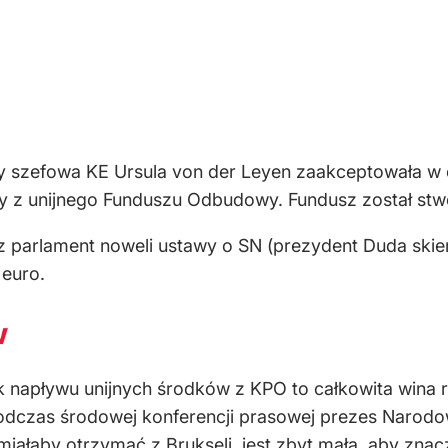
y szefowa KE Ursula von der Leyen zaakceptowała w
zy z unijnego Funduszu Odbudowy. Fundusz został s
 parlament noweli ustawy o SN (prezydent Duda skier
 euro.
w
k napływu unijnych środków z KPO to całkowita wina r
dczas środowej konferencji prasowej prezes Narod
 miałaby otrzymać z Brukseli, jest zbyt mała, aby zna