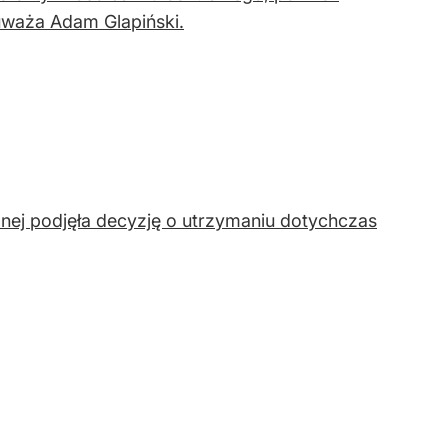
uważa Adam Glapiński.
nej podjęła decyzję o utrzymaniu dotychczas