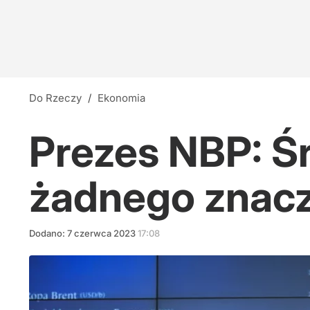
Do Rzeczy
/
Ekonomia
Prezes NBP: Ś
żadnego znac
Dodano:
7
czerwca
2023
17:08