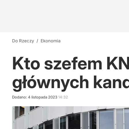
Do Rzeczy
/
Ekonomia
Kto szefem KNF
głównych kan
Dodano:
4
listopada
2023
14:32