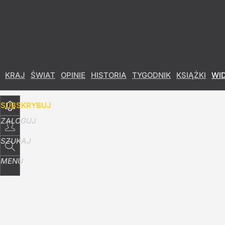
Udostępnij
5
Skomentuj
KRAJ
ŚWIAT
OPINIE
HISTORIA
TYGODNIK
KSIĄŻKI
WI
SUBSKRYBUJ
ZALOGUJ
SZUKAJ
MENU