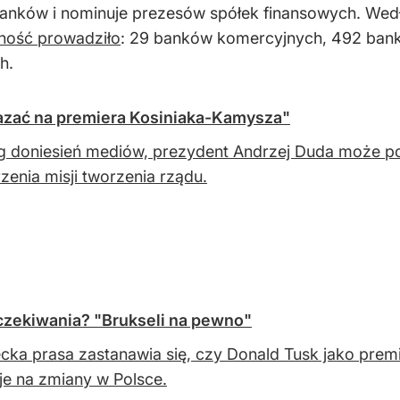
nków i nominuje prezesów spółek finansowych. Wed
lność prowadziło
: 29 banków komercyjnych, 492 banki 
h.
zać na premiera Kosiniaka-Kamysza"
 doniesień mediów, prezydent Andrzej Duda może po
zenia misji tworzenia rządu.
czekiwania? "Brukseli na pewno"
cka prasa zastanawia się, czy Donald Tusk jako prem
je na zmiany w Polsce.