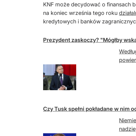
KNF może decydować o finansach ba
na koniec września tego roku
działa
kredytowych i banków zagranicznyc
Prezydent zaskoczy? "Mógłby wska
Według
powier
Czy Tusk spełni pokładane w nim o
Niemie
nadzie