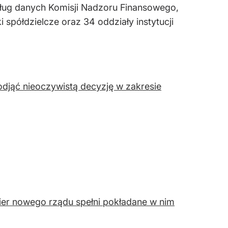
ług danych Komisji Nadzoru Finansowego,
spółdzielcze oraz 34 oddziały instytucji
djąć nieoczywistą decyzję w zakresie
ier nowego rządu spełni pokładane w nim