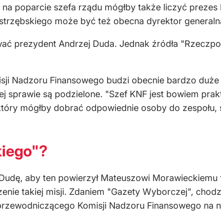
 na poparcie szefa rządu mógłby także liczyć prezes
strzębskiego może być też obecna dyrektor generaln
ć prezydent Andrzej Duda. Jednak źródła "Rzeczposp
ji Nadzoru Finansowego budzi obecnie bardzo duże
tej sprawie są podzielone. "Szef KNF jest bowiem pra
który mógłby dobrać odpowiednie osoby do zespołu, 
iego"?
 Dudę, aby ten powierzył Mateuszowi Morawieckiemu f
enie takiej misji. Zdaniem "Gazety Wyborczej", chod
rzewodniczącego Komisji Nadzoru Finansowego na n