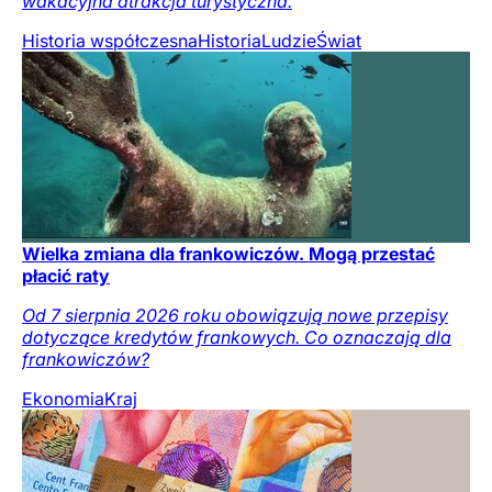
wakacyjna atrakcja turystyczna.
Historia współczesna
Historia
Ludzie
Świat
Wielka zmiana dla frankowiczów. Mogą przestać
płacić raty
Od 7 sierpnia 2026 roku obowiązują nowe przepisy
dotyczące kredytów frankowych. Co oznaczają dla
frankowiczów?
Ekonomia
Kraj