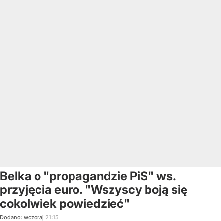
Belka o "propagandzie PiS" ws.
przyjęcia euro. "Wszyscy boją się
cokolwiek powiedzieć"
Dodano:
wczoraj
21:15