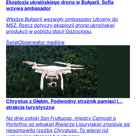
Eksplozja ukraińskiego drona w Bułgarii. Sofia
wzywa ambasador
Władze Bułgarii wezwały ambasador Ukrainy do
MSZ. Rzecz dotyczy eksplozji drona ukraińskiej
produkcji w pobliżu stacji Gazociągu.
Świat
Obserwator mediów
Chrystus z Głębin. Podwodny strażnik pamięci i...
atrakcja turystyczna
Na dnie zatoki San Fruttuoso, między Camogli a
Portofino na włoskiej Riwierze Liguryjskiej znajduje się
niesamowita rzeźba Chrystusa. To więcej niż