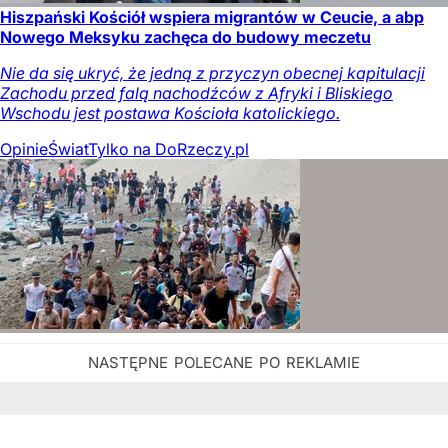
Hiszpański Kościół wspiera migrantów w Ceucie, a abp
Nowego Meksyku zachęca do budowy meczetu
Nie da się ukryć, że jedną z przyczyn obecnej kapitulacji
Zachodu przed falą nachodźców z Afryki i Bliskiego
Wschodu jest postawa Kościoła katolickiego.
Opinie
Świat
Tylko na DoRzeczy.pl