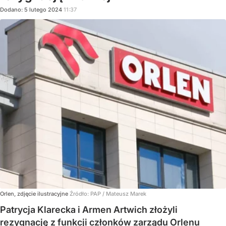
Dodano:
5
lutego
2024
11:37
Orlen, zdjęcie ilustracyjne
Źródło:
PAP
/
Mateusz Marek
Patrycja Klarecka i Armen Artwich złożyli
rezygnację z funkcji członków zarządu Orlenu