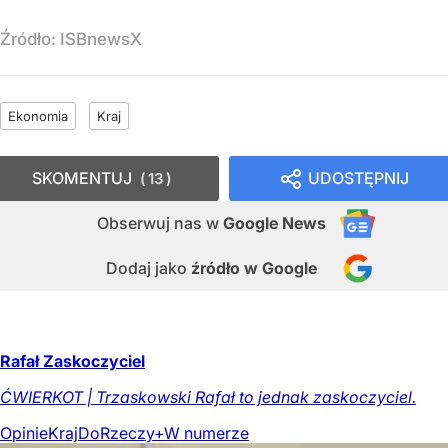
Źródło:
ISBnewsX
Ekonomia
Kraj
SKOMENTUJ
UDOSTĘPNIJ
13
Obserwuj nas
w
Google News
Dodaj jako
źródło w Google
Rafał Zaskoczyciel
ĆWIERKOT | Trzaskowski Rafał to jednak zaskoczyciel.
Opinie
Kraj
DoRzeczy+
W numerze