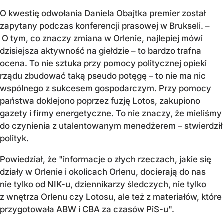
O kwestię odwołania Daniela Obajtka premier został
zapytany podczas konferencji prasowej w Brukseli. –
O tym, co znaczy zmiana w Orlenie, najlepiej mówi
dzisiejsza aktywność na giełdzie – to bardzo trafna
ocena. To nie sztuka przy pomocy politycznej opieki
rządu zbudować taką pseudo potęgę – to nie ma nic
wspólnego z sukcesem gospodarczym. Przy pomocy
państwa doklejono poprzez fuzję Lotos, zakupiono
gazety i firmy energetyczne. To nie znaczy, że mieliśmy
do czynienia z utalentowanym menedżerem – stwierdził
polityk.
Powiedział, że "informacje o złych rzeczach, jakie się
działy w Orlenie i okolicach Orlenu, docierają do nas
nie tylko od NIK-u, dziennikarzy śledczych, nie tylko
z wnętrza Orlenu czy Lotosu, ale też z materiałów, które
przygotowała ABW i CBA za czasów PiS-u".