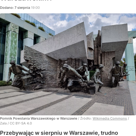
Dodano:
7
sierpnia
19:00
Pomnik Powstania Warszawskiego w Warszawie
/ Źródło:
Wikimedia Commons
/
Zala / CC BY-SA 4.0
Przebywając w sierpniu w Warszawie, trudno