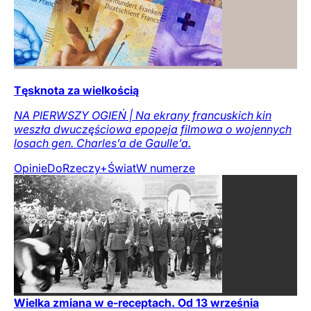
Tęsknota za wielkością
NA PIERWSZY OGIEŃ | Na ekrany francuskich kin
weszła dwuczęściowa epopeja filmowa o wojennych
losach gen. Charles’a de Gaulle’a.
Opinie
DoRzeczy+
Świat
W numerze
Wielka zmiana w e-receptach. Od 13 września