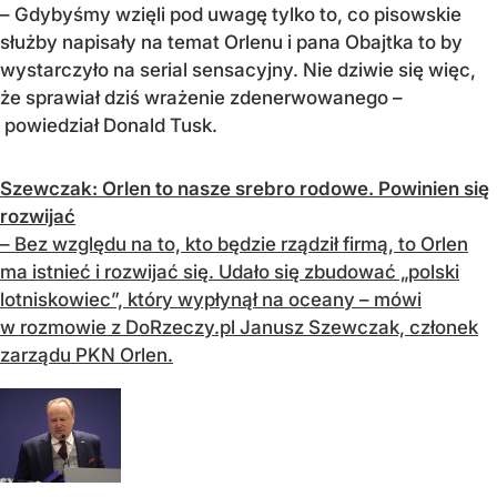
– Gdybyśmy wzięli pod uwagę tylko to, co pisowskie
służby napisały na temat Orlenu i pana Obajtka to by
wystarczyło na serial sensacyjny. Nie dziwie się więc,
że sprawiał dziś wrażenie zdenerwowanego –
powiedział Donald Tusk.
Szewczak: Orlen to nasze srebro rodowe. Powinien się
rozwijać
– Bez względu na to, kto będzie rządził firmą, to Orlen
ma istnieć i rozwijać się. Udało się zbudować „polski
lotniskowiec”, który wypłynął na oceany – mówi
w rozmowie z DoRzeczy.pl Janusz Szewczak, członek
zarządu PKN Orlen.