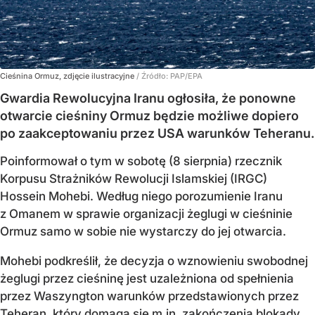
Cieśnina Ormuz, zdjęcie ilustracyjne
/ Źródło:
PAP/EPA
Gwardia Rewolucyjna Iranu ogłosiła, że ponowne
otwarcie cieśniny Ormuz będzie możliwe dopiero
po zaakceptowaniu przez USA warunków Teheranu.
Poinformował o tym w sobotę (8 sierpnia) rzecznik
Korpusu Strażników Rewolucji Islamskiej (IRGC)
Hossein Mohebi. Według niego porozumienie Iranu
z Omanem w sprawie organizacji żeglugi w cieśninie
Ormuz samo w sobie nie wystarczy do jej otwarcia.
Mohebi podkreślił, że decyzja o wznowieniu swobodnej
żeglugi przez cieśninę jest uzależniona od spełnienia
przez Waszyngton warunków przedstawionych przez
Teheran, który domaga się m.in. zakończenia blokady