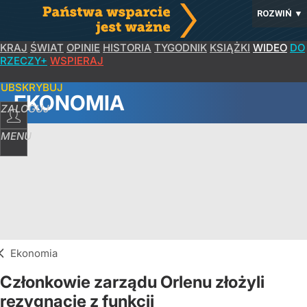
ROZWIŃ
▼
KRAJ
ŚWIAT
OPINIE
HISTORIA
TYGODNIK
KSIĄŻKI
WIDEO
DO
RZECZY+
WSPIERAJ
SUBSKRYBUJ
EKONOMIA
ZALOGUJ
MENU
Ekonomia
Członkowie zarządu Orlenu złożyli
rezygnację z funkcji