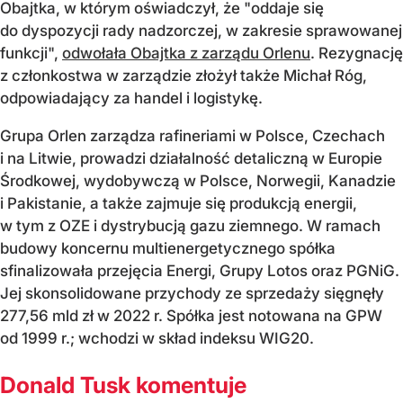
Obajtka, w którym oświadczył, że "oddaje się
do dyspozycji rady nadzorczej, w zakresie sprawowanej
funkcji",
odwołała Obajtka z zarządu Orlenu
. Rezygnację
z członkostwa w zarządzie złożył także Michał Róg,
odpowiadający za handel i logistykę.
Grupa Orlen zarządza rafineriami w Polsce, Czechach
i na Litwie, prowadzi działalność detaliczną w Europie
Środkowej, wydobywczą w Polsce, Norwegii, Kanadzie
i Pakistanie, a także zajmuje się produkcją energii,
w tym z OZE i dystrybucją gazu ziemnego. W ramach
budowy koncernu multienergetycznego spółka
sfinalizowała przejęcia Energi, Grupy Lotos oraz PGNiG.
Jej skonsolidowane przychody ze sprzedaży sięgnęły
277,56 mld zł w 2022 r. Spółka jest notowana na GPW
od 1999 r.; wchodzi w skład indeksu WIG20.
Donald Tusk komentuje