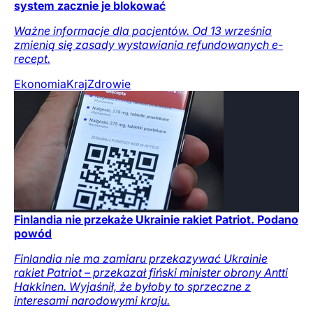
system zacznie je blokować
Ważne informacje dla pacjentów. Od 13 września
zmienią się zasady wystawiania refundowanych e-
recept.
Ekonomia
Kraj
Zdrowie
Finlandia nie przekaże Ukrainie rakiet Patriot. Podano
powód
Finlandia nie ma zamiaru przekazywać Ukrainie
rakiet Patriot – przekazał fiński minister obrony Antti
Hakkinen. Wyjaśnił, że byłoby to sprzeczne z
interesami narodowymi kraju.