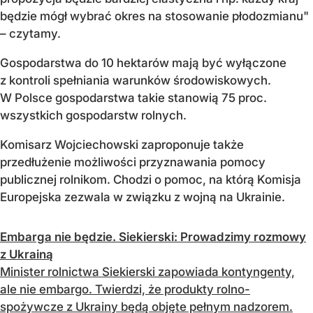
będzie mógł wybrać okres na stosowanie płodozmianu"
– czytamy.
Gospodarstwa do 10 hektarów mają być wyłączone
z kontroli spełniania warunków środowiskowych.
W Polsce gospodarstwa takie stanowią 75 proc.
wszystkich gospodarstw rolnych.
Komisarz Wojciechowski zaproponuje także
przedłużenie możliwości przyznawania pomocy
publicznej rolnikom. Chodzi o pomoc, na którą Komisja
Europejska zezwala w związku z wojną na Ukrainie.
Embarga nie będzie. Siekierski: Prowadzimy rozmowy
z Ukrainą
Minister rolnictwa Siekierski zapowiada kontyngenty,
ale nie embargo. Twierdzi, że produkty rolno-
spożywcze z Ukrainy będą objęte pełnym nadzorem.