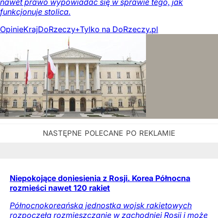
nawet prawo wypowiadać się w sprawie tego, jak
funkcjonuje stolica.
Opinie
Kraj
DoRzeczy+
Tylko na DoRzeczy.pl
Niepokojące doniesienia z Rosji. Korea Północna
rozmieści nawet 120 rakiet
Północnokoreańska jednostka wojsk rakietowych
rozpoczęła rozmieszczanie w zachodniej Rosji i może