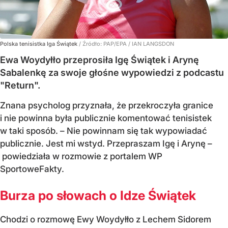
Polska tenisistka Iga Świątek
/ Źródło:
PAP/EPA
/
IAN LANGSDON
Ewa Woydyłło przeprosiła Igę Świątek i Arynę
Sabalenkę za swoje głośne wypowiedzi z podcastu
"Return".
Znana psycholog przyznała, że przekroczyła granice
i nie powinna była publicznie komentować tenisistek
w taki sposób. – Nie powinnam się tak wypowiadać
publicznie. Jest mi wstyd. Przepraszam Igę i Arynę –
powiedziała w rozmowie z portalem WP
SportoweFakty.
Burza po słowach o Idze Świątek
Chodzi o rozmowę Ewy Woydyłło z Lechem Sidorem