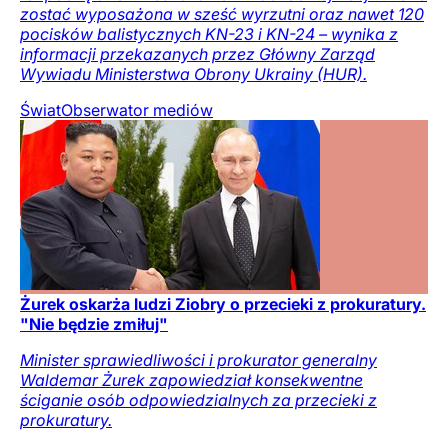
zostać wyposażona w sześć wyrzutni oraz nawet 120
pocisków balistycznych KN-23 i KN-24 – wynika z
informacji przekazanych przez Główny Zarząd
Wywiadu Ministerstwa Obrony Ukrainy (HUR).
Świat
Obserwator mediów
Żurek oskarża ludzi Ziobry o przecieki z prokuratury.
"Nie będzie zmiłuj"
Minister sprawiedliwości i prokurator generalny
Waldemar Żurek zapowiedział konsekwentne
ściganie osób odpowiedzialnych za przecieki z
prokuratury.