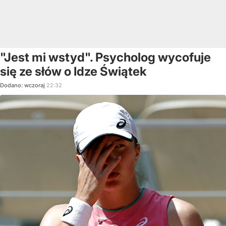
"Jest mi wstyd". Psycholog wycofuje
się ze słów o Idze Świątek
Dodano:
wczoraj
22:32