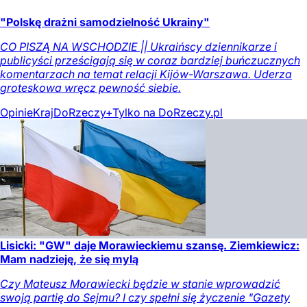
"Polskę drażni samodzielność Ukrainy"
CO PISZĄ NA WSCHODZIE || Ukraińscy dziennikarze i
publicyści prześcigają się w coraz bardziej buńczucznych
komentarzach na temat relacji Kijów-Warszawa. Uderza
groteskowa wręcz pewność siebie.
Opinie
Kraj
DoRzeczy+
Tylko na DoRzeczy.pl
Lisicki: "GW" daje Morawieckiemu szansę. Ziemkiewicz:
Mam nadzieję, że się mylą
Czy Mateusz Morawiecki będzie w stanie wprowadzić
swoją partię do Sejmu? I czy spełni się życzenie "Gazety