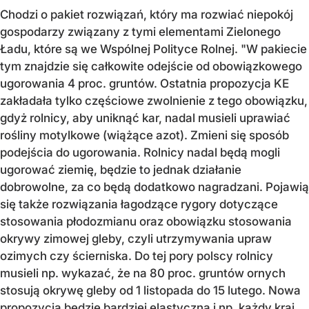
Chodzi o pakiet rozwiązań, który ma rozwiać niepokój
gospodarzy związany z tymi elementami Zielonego
Ładu, które są we Wspólnej Polityce Rolnej. "W pakiecie
tym znajdzie się całkowite odejście od obowiązkowego
ugorowania 4 proc. gruntów. Ostatnia propozycja KE
zakładała tylko częściowe zwolnienie z tego obowiązku,
gdyż rolnicy, aby uniknąć kar, nadal musieli uprawiać
rośliny motylkowe (wiążące azot). Zmieni się sposób
podejścia do ugorowania. Rolnicy nadal będą mogli
ugorować ziemię, będzie to jednak działanie
dobrowolne, za co będą dodatkowo nagradzani. Pojawią
się także rozwiązania łagodzące rygory dotyczące
stosowania płodozmianu oraz obowiązku stosowania
okrywy zimowej gleby, czyli utrzymywania upraw
ozimych czy ścierniska. Do tej pory polscy rolnicy
musieli np. wykazać, że na 80 proc. gruntów ornych
stosują okrywę gleby od 1 listopada do 15 lutego. Nowa
propozycja będzie bardziej elastyczna i np. każdy kraj