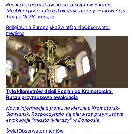
Rośnie liczba ataków na chrześcijan w Europie.
"Problem przez lata był niedostrzegany" – mówi Anja
Tang z OIDAC Europe.
Religia
Unia Europejska
Świat
Opinie
Obserwator
mediów
Tyle kilometrów dzieli Rosjan od Kramatorska.
Rusza przymusowa ewakuacja
Nowe informacje z frontu na kierunku Kramatorsk-
Słowiańsk. Rozpoczynają się pierwsze przymusowe
ewakuacje "miasta twierdzy" w Donbasie.
Świat
Obserwator mediów