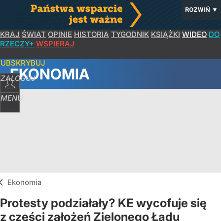
ROZWIŃ
▼
KRAJ
ŚWIAT
OPINIE
HISTORIA
TYGODNIK
KSIĄŻKI
WIDEO
DO
RZECZY+
WSPIERAJ
SUBSKRYBUJ
EKONOMIA
ZALOGUJ
MENU
Ekonomia
Protesty podziałały? KE wycofuje się
z części założeń Zielonego Ładu