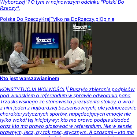
Wyborczej"? O tym w najnowszym odcinku "Polski Do
Rzeczy".
Polska Do Rzeczy
Kraj
Tylko na DoRzeczy.pl
Opinie
Kto jest warszawianinem
KONSTYTUCJA WOLNOŚCI || Ruszyło zbieranie podpisów
pod wnioskiem o referendum w sprawie odwołania pana
Trzaskowskiego ze stanowiska prezydenta stolicy, a wraz
z nim jeden z najbardziej bezsensownych, ale jednocześnie
charakterystycznych sporów, napędzających emocje nie
tylko wokół tej inicjatywy: kto ma prawo podpis składać
oraz kto ma prawo głosować w referendum. Nie w sensie
prawnym, lecz, by tak rzec, etycznym. A czasami – kto ma