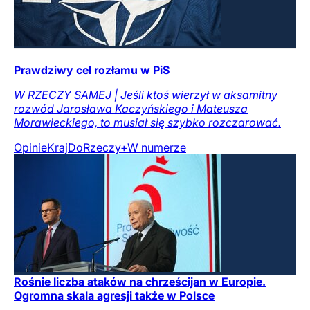
Prawdziwy cel rozłamu w PiS
W RZECZY SAMEJ | Jeśli ktoś wierzył w aksamitny
rozwód Jarosława Kaczyńskiego i Mateusza
Morawieckiego, to musiał się szybko rozczarować.
Opinie
Kraj
DoRzeczy+
W numerze
Rośnie liczba ataków na chrześcijan w Europie.
Ogromna skala agresji także w Polsce