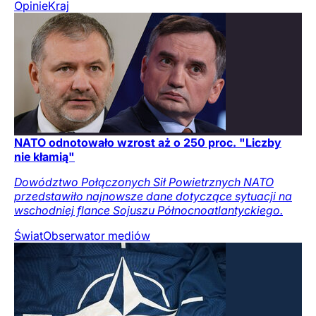
Opinie
Kraj
NATO odnotowało wzrost aż o 250 proc. "Liczby
nie kłamią"
Dowództwo Połączonych Sił Powietrznych NATO
przedstawiło najnowsze dane dotyczące sytuacji na
wschodniej flance Sojuszu Północnoatlantyckiego.
Świat
Obserwator mediów