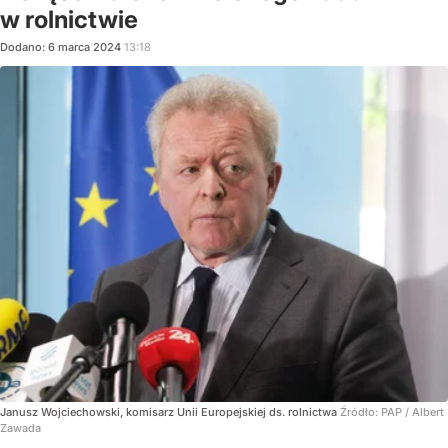
w rolnictwie
Dodano:
6
marca
2024
13:18
Janusz Wojciechowski, komisarz Unii Europejskiej ds. rolnictwa
Źródło:
PAP
/
Albert
Zawada