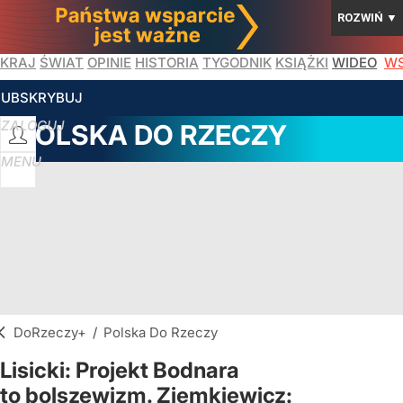
ROZWIŃ
▼
KRAJ
ŚWIAT
OPINIE
HISTORIA
TYGODNIK
KSIĄŻKI
WIDEO
WS
SUBSKRYBUJ
ZALOGUJ
POLSKA DO RZECZY
MENU
DoRzeczy+
/
Polska Do Rzeczy
Lisicki: Projekt Bodnara
to bolszewizm. Ziemkiewicz: