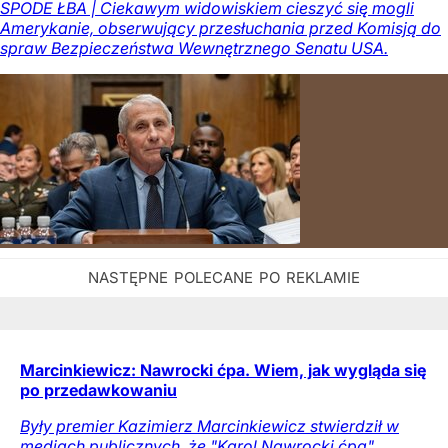
SPODE ŁBA | Ciekawym widowiskiem cieszyć się mogli
Amerykanie, obserwujący przesłuchania przed Komisją do
spraw Bezpieczeństwa Wewnętrznego Senatu USA.
Marcinkiewicz: Nawrocki ćpa. Wiem, jak wygląda się
po przedawkowaniu
Były premier Kazimierz Marcinkiewicz stwierdził w
mediach publicznych, że "Karol Nawrocki ćpa".