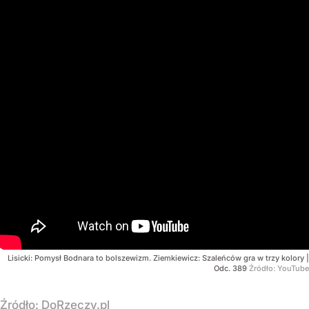
Lisicki: Pomysł Bodnara to bolszewizm. Ziemkiewicz: Szaleńców gra w trzy kolory |
Odc. 389
Źródło:
YouTube
Źródło:
DoRzeczy.pl