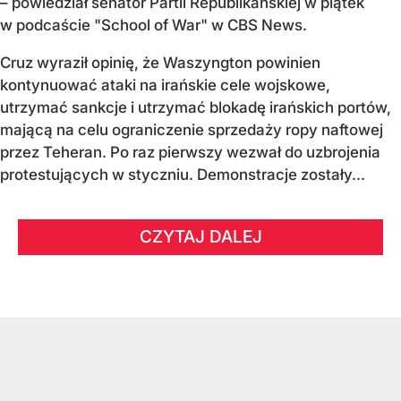
– powiedział senator Partii Republikańskiej w piątek
w podcaście "School of War" w CBS News.
Cruz wyraził opinię, że Waszyngton powinien
kontynuować ataki na irańskie cele wojskowe,
utrzymać sankcje i utrzymać blokadę irańskich portów,
mającą na celu ograniczenie sprzedaży ropy naftowej
przez Teheran. Po raz pierwszy wezwał do uzbrojenia
protestujących w styczniu. Demonstracje zostały...
CZYTAJ DALEJ