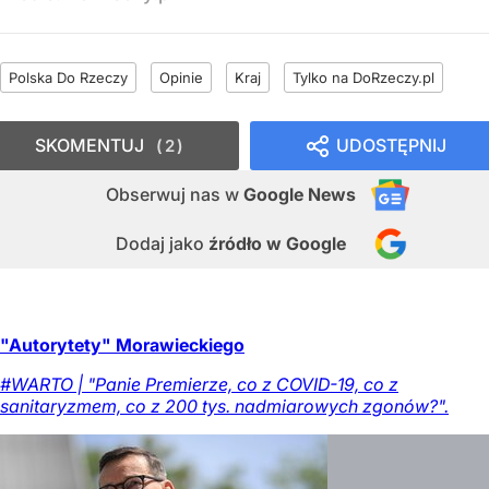
Polska Do Rzeczy
Opinie
Kraj
Tylko na DoRzeczy.pl
SKOMENTUJ
UDOSTĘPNIJ
2
Obserwuj nas
w
Google News
Dodaj jako
źródło w Google
"Autorytety" Morawieckiego
#WARTO | "Panie Premierze, co z COVID-19, co z
sanitaryzmem, co z 200 tys. nadmiarowych zgonów?".