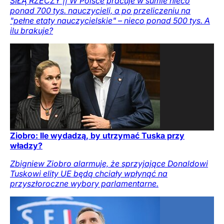
SIŁĄ RZECZY || W Polsce pracuje w sumie nieco
ponad 700 tys. nauczycieli, a po przeliczeniu na
"pełne etaty nauczycielskie" – nieco ponad 500 tys. A
ilu brakuje?
Ziobro: Ile wydadzą, by utrzymać Tuska przy
władzy?
Zbigniew Ziobro alarmuje, że sprzyjające Donaldowi
Tuskowi elity UE będą chciały wpłynąć na
przyszłoroczne wybory parlamentarne.