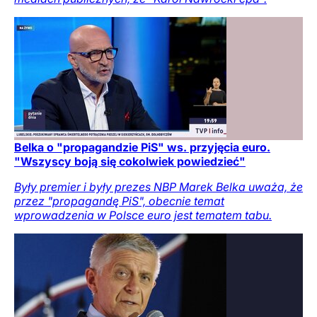
Belka o "propagandzie PiS" ws. przyjęcia euro.
"Wszyscy boją się cokolwiek powiedzieć"
Były premier i były prezes NBP Marek Belka uważa, że
przez "propagandę PiS", obecnie temat
wprowadzenia w Polsce euro jest tematem tabu.