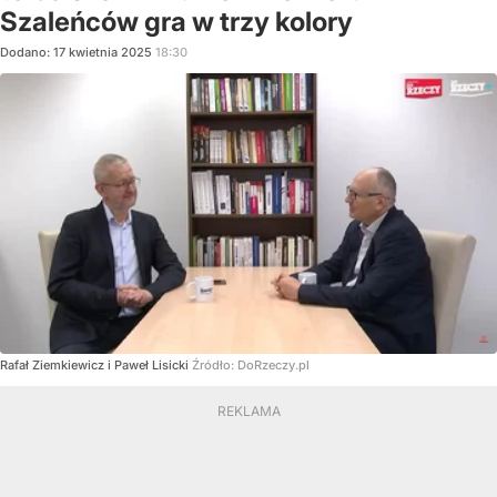
Szaleńców gra w trzy kolory
Dodano:
17
kwietnia
2025
18:30
Rafał Ziemkiewicz i Paweł Lisicki
Źródło:
DoRzeczy.pl