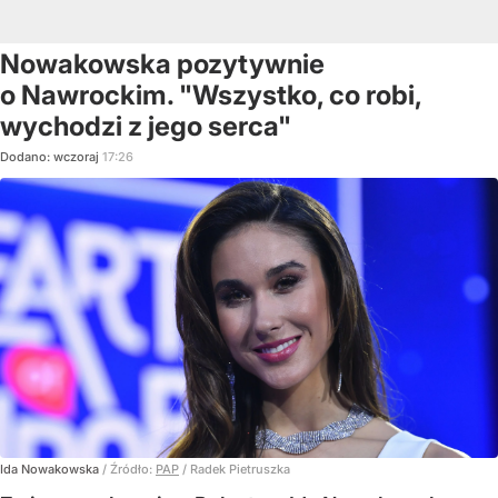
Nowakowska pozytywnie
o Nawrockim. "Wszystko, co robi,
wychodzi z jego serca"
Dodano:
wczoraj
17:26
Ida Nowakowska
/ Źródło:
PAP
/
Radek Pietruszka