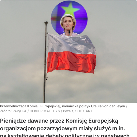
Przewodnicząca Komisji Europejskiej, niemiecka polityk Ursula von der Leyen
/
Źródło:
PAP/EPA
/
OLIVIER MATTHYS / Pexels, SHOX ART
Pieniądze dawane przez Komisję Europejską
organizacjom pozarządowym miały służyć m.in.
na kształtowanie debaty politycznej w państwach