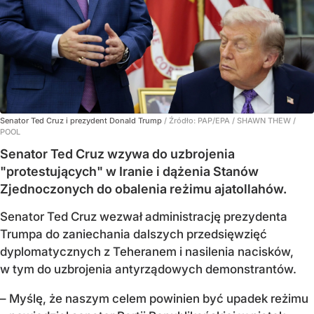
Senator Ted Cruz i prezydent Donald Trump
/ Źródło:
PAP/EPA
/
SHAWN THEW /
POOL
Senator Ted Cruz wzywa do uzbrojenia
"protestujących" w Iranie i dążenia Stanów
Zjednoczonych do obalenia reżimu ajatollahów.
Senator Ted Cruz wezwał administrację prezydenta
Trumpa do zaniechania dalszych przedsięwzięć
dyplomatycznych z Teheranem i nasilenia nacisków,
w tym do uzbrojenia antyrządowych demonstrantów.
– Myślę, że naszym celem powinien być upadek reżimu