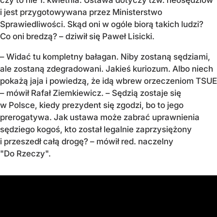
czy to nie 1. kwietnia. Ustawa dotyczy tzw. neosędziów
i jest przygotowywana przez Ministerstwo
Sprawiedliwości. Skąd oni w ogóle biorą takich ludzi?
Co oni bredzą? – dziwił się Paweł Lisicki.
– Widać tu kompletny bałagan. Niby zostaną sędziami,
ale zostaną zdegradowani. Jakieś kuriozum. Albo niech
pokażą jaja i powiedzą, że idą wbrew orzeczeniom TSUE
– mówił Rafał Ziemkiewicz. – Sędzią zostaje się
w Polsce, kiedy prezydent się zgodzi, bo to jego
prerogatywa. Jak ustawa może zabrać uprawnienia
sędziego kogoś, kto został legalnie zaprzysiężony
i przeszedł całą drogę? – mówił red. naczelny
"Do Rzeczy".