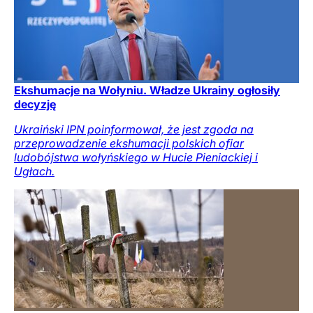
Ekshumacje na Wołyniu. Władze Ukrainy ogłosiły
decyzję
Ukraiński IPN poinformował, że jest zgoda na
przeprowadzenie ekshumacji polskich ofiar
ludobójstwa wołyńskiego w Hucie Pieniackiej i
Ugłach.