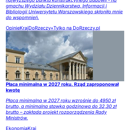
gmachu Wydziału Dziennikarstwa, Informacji i
Bibliologii Uniwersytetu Warszawskiego skłoniło mnie
do wspomnień.
Opinie
Kraj
DoRzeczy+
Tylko na DoRzeczy.pl
Płaca minimalna w 2027 roku. Rząd zaproponował
kwotę
Płaca minimalna w 2027 roku wzrośnie do 4950 zł
brutto, a minimalna stawka godzinowa do 32,30 zł
brutto – zakłada projekt rozporządzenia Rady
Ministrów.
Ekonomia
Kraj