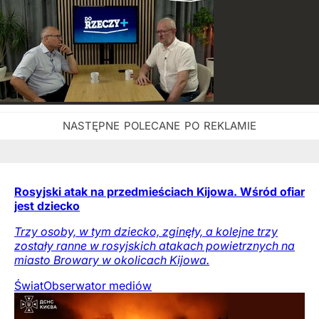
Rosyjski atak na przedmieściach Kijowa. Wśród ofiar
jest dziecko
Trzy osoby, w tym dziecko, zginęły, a kolejne trzy
zostały ranne w rosyjskich atakach powietrznych na
miasto Browary w okolicach Kijowa.
Świat
Obserwator mediów