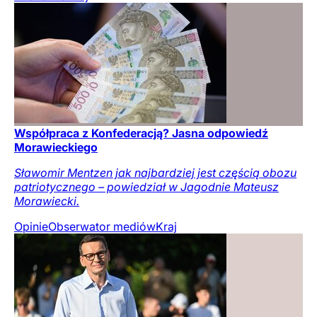
Współpraca z Konfederacją? Jasna odpowiedź
Morawieckiego
Sławomir Mentzen jak najbardziej jest częścią obozu
patriotycznego – powiedział w Jagodnie Mateusz
Morawiecki.
Opinie
Obserwator mediów
Kraj