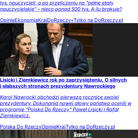
tys. nauczycieli, a po przeliczeniu na "pełne etaty
nauczycielskie" – nieco ponad 500 tys. A ilu brakuje?
Opinie
Ekonomia
Kraj
DoRzeczy+
Tylko na DoRzeczy.pl
Lisicki i Ziemkiewicz rok po zaprzysiężeniu. O silnych
i słabszych stronach prezydentury Nawrockiego
Karol Nawrocki obchodzi pierwszą rocznicę swojej
prezydentury. Dokonania nowej głowy państwa ocenili w
programie "Polska Do Rzeczy" Paweł Lisicki i Rafał
Ziemkiewicz.
Polska Do Rzeczy
Opinie
Kraj
Tylko na DoRzeczy.pl