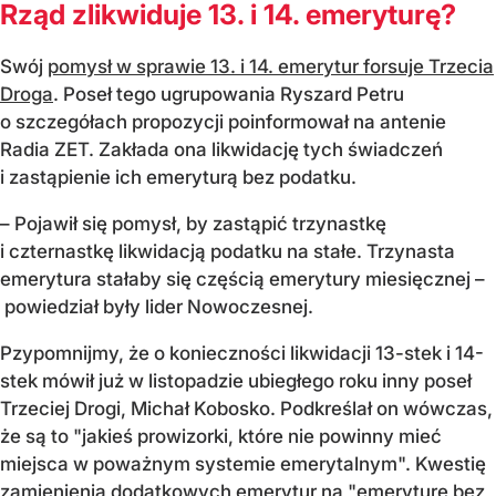
Rząd zlikwiduje 13. i 14. emeryturę?
Swój
pomysł w sprawie 13. i 14. emerytur forsuje Trzecia
Droga
. Poseł tego ugrupowania Ryszard Petru
o szczegółach propozycji poinformował na antenie
Radia ZET. Zakłada ona likwidację tych świadczeń
i zastąpienie ich emeryturą bez podatku.
– Pojawił się pomysł, by zastąpić trzynastkę
i czternastkę likwidacją podatku na stałe. Trzynasta
emerytura stałaby się częścią emerytury miesięcznej –
powiedział były lider Nowoczesnej.
Pzypomnijmy, że o konieczności likwidacji 13-stek i 14-
stek mówił już w listopadzie ubiegłego roku inny poseł
Trzeciej Drogi, Michał Kobosko. Podkreślał on wówczas,
że są to "jakieś prowizorki, które nie powinny mieć
miejsca w poważnym systemie emerytalnym". Kwestię
zamienienia dodatkowych emerytur na "emeryturę bez