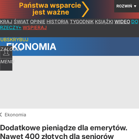
ROZWIŃ
▼
KRAJ
ŚWIAT
OPINIE
HISTORIA
TYGODNIK
KSIĄŻKI
WIDEO
DO
RZECZY+
WSPIERAJ
SUBSKRYBUJ
EKONOMIA
ZALOGUJ
MENU
Ekonomia
Dodatkowe pieniądze dla emerytów.
Nawet 400 złotych dla seniorów