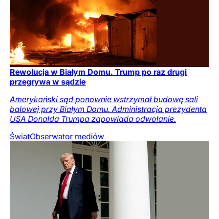
Rewolucja w Białym Domu. Trump po raz drugi
przegrywa w sądzie
Amerykański sąd ponownie wstrzymał budowę sali
balowej przy Białym Domu. Administracja prezydenta
USA Donalda Trumpa zapowiada odwołanie.
Świat
Obserwator mediów