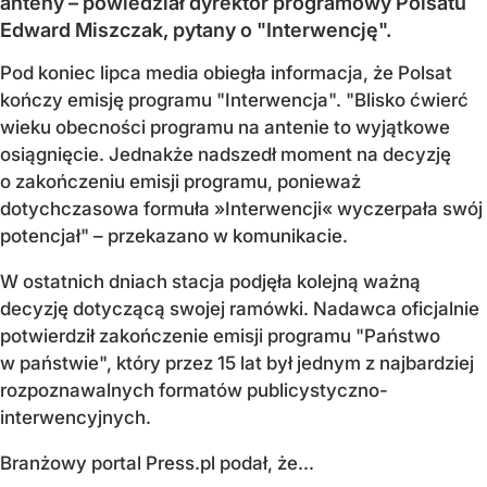
anteny – powiedział dyrektor programowy Polsatu
Edward Miszczak, pytany o "Interwencję".
Pod koniec lipca media obiegła informacja, że Polsat
kończy emisję programu "Interwencja". "Blisko ćwierć
wieku obecności programu na antenie to wyjątkowe
osiągnięcie. Jednakże nadszedł moment na decyzję
o zakończeniu emisji programu, ponieważ
dotychczasowa formuła »Interwencji« wyczerpała swój
potencjał" – przekazano w komunikacie.
W ostatnich dniach stacja podjęła kolejną ważną
decyzję dotyczącą swojej ramówki. Nadawca oficjalnie
potwierdził zakończenie emisji programu "Państwo
w państwie", który przez 15 lat był jednym z najbardziej
rozpoznawalnych formatów publicystyczno-
interwencyjnych.
Branżowy portal Press.pl podał, że...