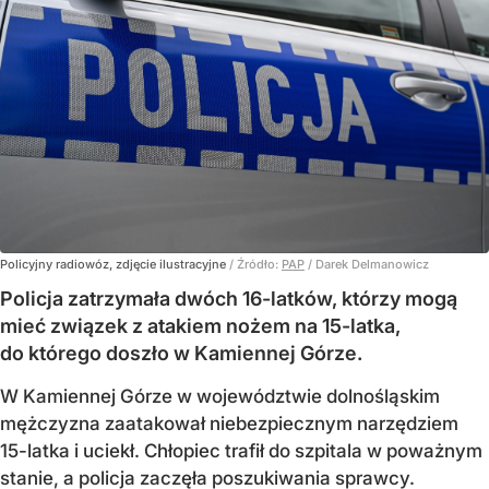
Policyjny radiowóz, zdjęcie ilustracyjne
/ Źródło:
PAP
/
Darek Delmanowicz
Policja zatrzymała dwóch 16-latków, którzy mogą
mieć związek z atakiem nożem na 15-latka,
do którego doszło w Kamiennej Górze.
W Kamiennej Górze w województwie dolnośląskim
mężczyzna zaatakował niebezpiecznym narzędziem
15-latka i uciekł. Chłopiec trafił do szpitala w poważnym
stanie, a policja zaczęła poszukiwania sprawcy.