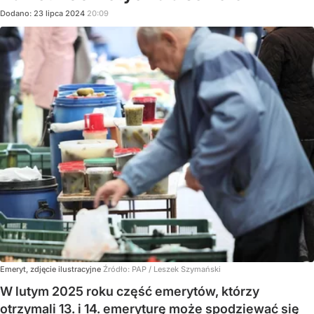
Dodano:
23
lipca
2024
20:09
Emeryt, zdjęcie ilustracyjne
Źródło:
PAP
/
Leszek Szymański
W lutym 2025 roku część emerytów, którzy
otrzymali 13. i 14. emeryturę może spodziewać się