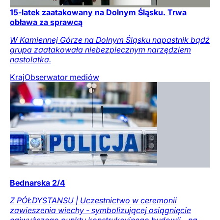
15-latek zaatakowany na Dolnym Śląsku. Trwa
obława za sprawcą
W Kamiennej Górze na Dolnym Śląsku napastnik bądź
grupa zaatakowała niebezpiecznym narzędziem
nastolatka.
Kraj
Obserwator mediów
Bednarska 2/4
Z PÓŁDYSTANSU | Uczestnictwo w ceremonii
zawieszenia wiechy - symbolizującej osiągnięcie
najwyższego punktu konstrukcyjnego budowli - na