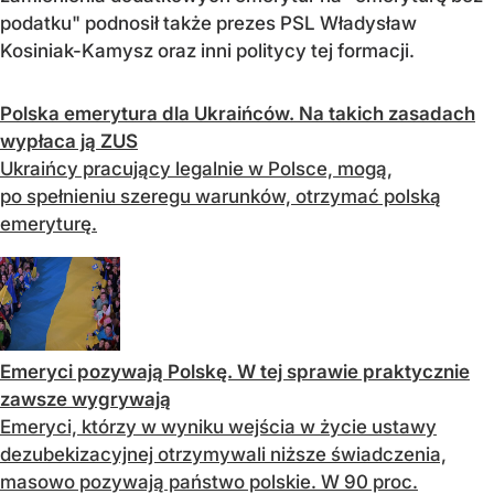
podatku" podnosił także prezes PSL Władysław
Kosiniak-Kamysz oraz inni politycy tej formacji.
Polska emerytura dla Ukraińców. Na takich zasadach
wypłaca ją ZUS
Ukraińcy pracujący legalnie w Polsce, mogą,
po spełnieniu szeregu warunków, otrzymać polską
emeryturę.
Emeryci pozywają Polskę. W tej sprawie praktycznie
zawsze wygrywają
Emeryci, którzy w wyniku wejścia w życie ustawy
dezubekizacyjnej otrzymywali niższe świadczenia,
masowo pozywają państwo polskie. W 90 proc.