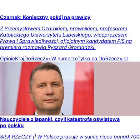
Czarnek: Konieczny pokój na prawicy
Z Przemysławem Czarnkiem, prawnikiem, profesorem
Katolickiego Uniwersytetu Lubelskiego, wiceprezesem
Prawa i Sprawiedliwości, oficjalnym kandydatem PiS na
premiera rozmawia Ryszard Gromadzki.
Opinie
Kraj
DoRzeczy+
W numerze
Tylko na DoRzeczy.pl
Nauczyciele z łapanki, czyli katastrofa oświatowa
po polsku
SIŁĄ RZECZY || W Polsce pracuje w sumie nieco ponad 700