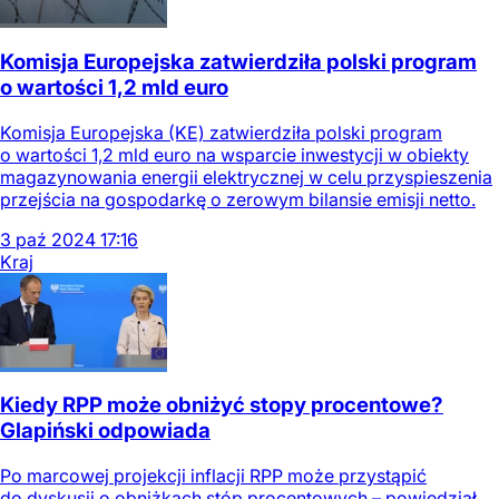
Komisja Europejska zatwierdziła polski program
o wartości 1,2 mld euro
Komisja Europejska (KE) zatwierdziła polski program
o wartości 1,2 mld euro na wsparcie inwestycji w obiekty
magazynowania energii elektrycznej w celu przyspieszenia
przejścia na gospodarkę o zerowym bilansie emisji netto.
3
paź
2024
17:16
Kraj
Kiedy RPP może obniżyć stopy procentowe?
Glapiński odpowiada
Po marcowej projekcji inflacji RPP może przystąpić
do dyskusji o obniżkach stóp procentowych – powiedział