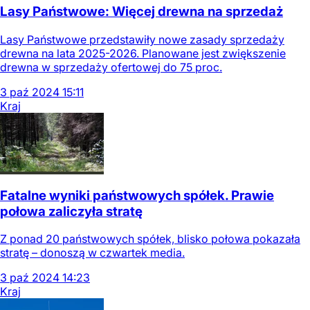
Lasy Państwowe: Więcej drewna na sprzedaż
Lasy Państwowe przedstawiły nowe zasady sprzedaży
drewna na lata 2025-2026. Planowane jest zwiększenie
drewna w sprzedaży ofertowej do 75 proc.
3
paź
2024
15:11
Kraj
Fatalne wyniki państwowych spółek. Prawie
połowa zaliczyła stratę
Z ponad 20 państwowych spółek, blisko połowa pokazała
stratę – donoszą w czwartek media.
3
paź
2024
14:23
Kraj