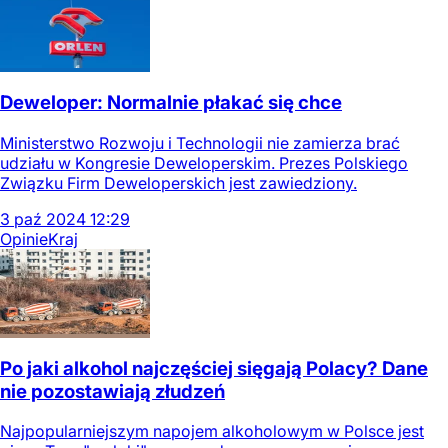
Deweloper: Normalnie płakać się chce
Ministerstwo Rozwoju i Technologii nie zamierza brać
udziału w Kongresie Deweloperskim. Prezes Polskiego
Związku Firm Deweloperskich jest zawiedziony.
3
paź
2024
12:29
Opinie
Kraj
Po jaki alkohol najczęściej sięgają Polacy? Dane
nie pozostawiają złudzeń
Najpopularniejszym napojem alkoholowym w Polsce jest