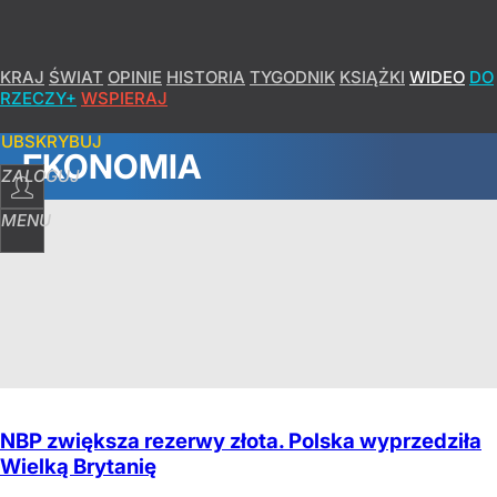
KRAJ
ŚWIAT
OPINIE
HISTORIA
TYGODNIK
KSIĄŻKI
WIDEO
DO
RZECZY+
WSPIERAJ
SUBSKRYBUJ
EKONOMIA
ZALOGUJ
MENU
NBP zwiększa rezerwy złota. Polska wyprzedziła
Wielką Brytanię