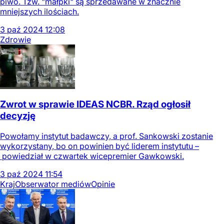
piwo. Tzw. "małpki" są sprzedawane w znacznie
mniejszych ilościach.
3
paź
2024
12:08
Zdrowie
Zwrot w sprawie IDEAS NCBR. Rząd ogłosił
decyzję
Powołamy instytut badawczy, a prof. Sankowski zostanie
wykorzystany, bo on powinien być liderem instytutu –
powiedział w czwartek wicepremier Gawkowski.
3
paź
2024
11:54
Kraj
Obserwator mediów
Opinie