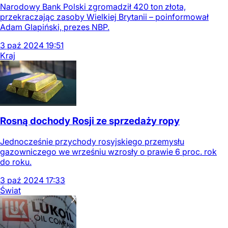
Narodowy Bank Polski zgromadził 420 ton złota,
przekraczając zasoby Wielkiej Brytanii – poinformował
Adam Glapiński, prezes NBP.
3
paź
2024
19:51
Kraj
Rosną dochody Rosji ze sprzedaży ropy
Jednocześnie przychody rosyjskiego przemysłu
gazowniczego we wrześniu wzrosły o prawie 6 proc. rok
do roku.
3
paź
2024
17:33
Świat