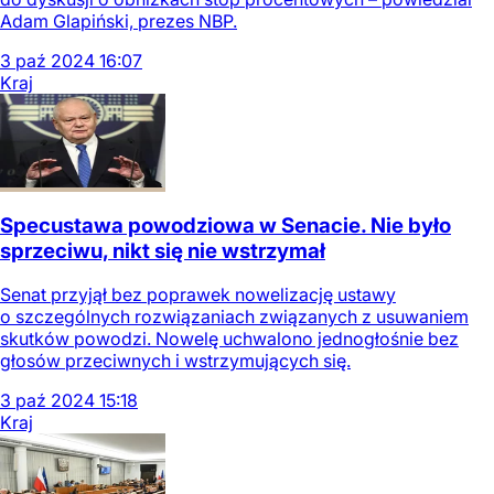
Adam Glapiński, prezes NBP.
3
paź
2024
16:07
Kraj
Specustawa powodziowa w Senacie. Nie było
sprzeciwu, nikt się nie wstrzymał
Senat przyjął bez poprawek nowelizację ustawy
o szczególnych rozwiązaniach związanych z usuwaniem
skutków powodzi. Nowelę uchwalono jednogłośnie bez
głosów przeciwnych i wstrzymujących się.
3
paź
2024
15:18
Kraj