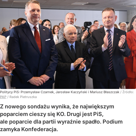
Politycy PiS: Przemysław Czarnek, Jarosław Kaczyński i Mariusz Błaszczak
/ Źródło:
PAP
/
Radek Pietruszka
Z nowego sondażu wynika, że największym
poparciem cieszy się KO. Drugi jest PiS,
ale poparcie dla partii wyraźnie spadło. Podium
zamyka Konfederacja.