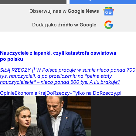
Obserwuj nas
w
Google News
Dodaj jako
źródło w Google
Nauczyciele z łapanki, czyli katastrofa oświatowa
po polsku
SIŁĄ RZECZY || W Polsce pracuje w sumie nieco ponad 700
tys. nauczycieli, a po przeliczeniu na "pełne etaty
nauczycielskie" – nieco ponad 500 tys. A ilu brakuje?
Opinie
Ekonomia
Kraj
DoRzeczy+
Tylko na DoRzeczy.pl