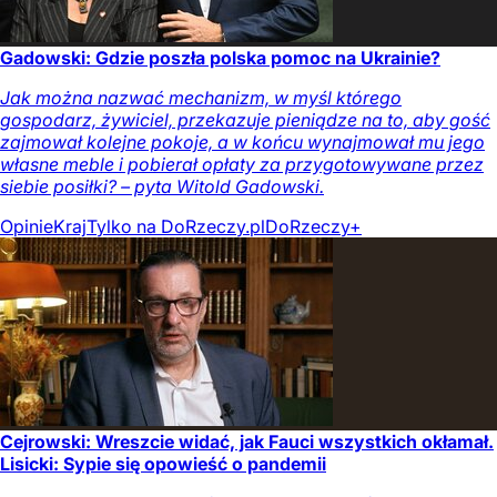
Gadowski: Gdzie poszła polska pomoc na Ukrainie?
Jak można nazwać mechanizm, w myśl którego
gospodarz, żywiciel, przekazuje pieniądze na to, aby gość
zajmował kolejne pokoje, a w końcu wynajmował mu jego
własne meble i pobierał opłaty za przygotowywane przez
siebie posiłki? – pyta Witold Gadowski.
Opinie
Kraj
Tylko na DoRzeczy.pl
DoRzeczy+
Cejrowski: Wreszcie widać, jak Fauci wszystkich okłamał.
Lisicki: Sypie się opowieść o pandemii