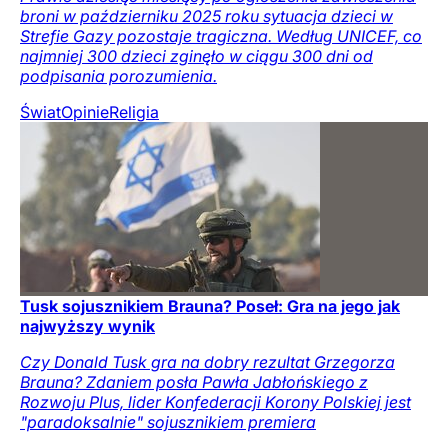
broni w październiku 2025 roku sytuacja dzieci w
Strefie Gazy pozostaje tragiczna. Według UNICEF, co
najmniej 300 dzieci zginęło w ciągu 300 dni od
podpisania porozumienia.
Świat
Opinie
Religia
Tusk sojusznikiem Brauna? Poseł: Gra na jego jak
najwyższy wynik
Czy Donald Tusk gra na dobry rezultat Grzegorza
Brauna? Zdaniem posła Pawła Jabłońskiego z
Rozwoju Plus, lider Konfederacji Korony Polskiej jest
"paradoksalnie" sojusznikiem premiera