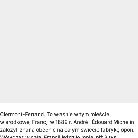
Clermont-Ferrand. To właśnie w tym mieście
w środkowej Francji w 1889 r. André i Édouard Michelin
założyli znaną obecnie na całym świecie fabrykę opon.
Wówczas w całej Francji jeździło mniej niż 3 tys.