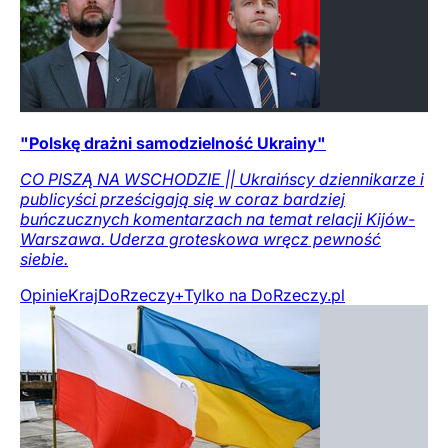
"Polskę drażni samodzielność Ukrainy"
CO PISZĄ NA WSCHODZIE || Ukraińscy dziennikarze i
publicyści prześcigają się w coraz bardziej
buńczucznych komentarzach na temat relacji Kijów-
Warszawa. Uderza groteskowa wręcz pewność
siebie.
Opinie
Kraj
DoRzeczy+
Tylko na DoRzeczy.pl