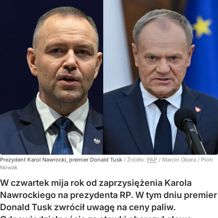
Prezydent Karol Nawrocki, premier Donald Tusk
/ Źródło:
PAP
/
Marcin Obara / Piotr
Nowak
W czwartek mija rok od zaprzysiężenia Karola
Nawrockiego na prezydenta RP. W tym dniu premier
Donald Tusk zwrócił uwagę na ceny paliw.