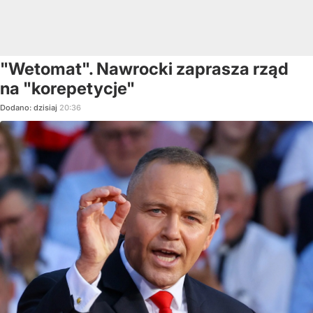
"Wetomat". Nawrocki zaprasza rząd
na "korepetycje"
Dodano:
dzisiaj
20:36