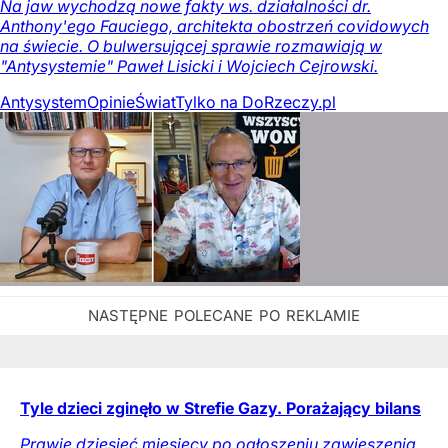
Na jaw wychodzą nowe fakty ws. działalności dr.
Anthony'ego Fauciego, architekta obostrzeń covidowych
na świecie. O bulwersującej sprawie rozmawiają w
"Antysystemie" Paweł Lisicki i Wojciech Cejrowski.
Antysystem
Opinie
Świat
Tylko na DoRzeczy.pl
Tyle dzieci zginęło w Strefie Gazy. Porażający bilans
Prawie dziesięć miesięcy po ogłoszeniu zawieszenia