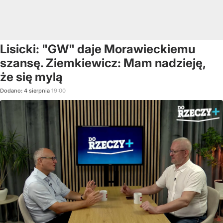
Lisicki: "GW" daje Morawieckiemu
szansę. Ziemkiewicz: Mam nadzieję,
że się mylą
Dodano:
4
sierpnia
19:00