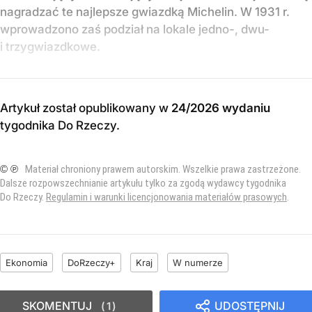
nagradzać te najlepsze gwiazdką Michelin. W 1931 r.
wprowadzono zaś podział na lokale jedno-, dwu-
i trzygwiazdkowe.
Artykuł został opublikowany w
24/2026 wydaniu
tygodnika Do Rzeczy
.
© ℗
Materiał chroniony prawem autorskim. Wszelkie prawa zastrzeżone.
Dalsze rozpowszechnianie artykułu tylko za zgodą wydawcy tygodnika
Do Rzeczy.
Regulamin i warunki licencjonowania materiałów prasowych
.
Ekonomia
DoRzeczy+
Kraj
W numerze
SKOMENTUJ
UDOSTĘPNIJ
1