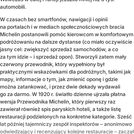
automobili.
W czasach bez smartfonów, nawigacji i opinii
na portalach i w mediach społecznościowych bracia
Michelin postanowili pomóc kierowcom w komfortowym
podróżowaniu na dalsze dystanse (co miało oczywiście
jasny cel: zwiększyć sprzedaż samochodów, a co
za tym idzie – i sprzedaż opon). Stworzyli zatem mały
czerwony przewodnik, który wypełniony był
praktycznymi wskazówkami dla podróżnych, takimi jak
mapy, informacje o tym, jak zmienić oponę i gdzie
można zatankować, i przez dwie dekady wydawali
go za darmo. W 1920 r. światło dzienne ujrzała płatna
wersja Przewodnika Michelin, który pierwszy raz
zawierał również spis paryskich hoteli, a także listę
restauracji podzielonych na konkretne kategorie. Sześć
lat później tajemniczy zespół inspektorów – anonimowo
odwiedzający i recenzujący kolejne restauracje – zaczął