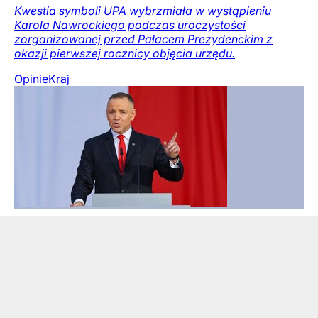
Kwestia symboli UPA wybrzmiała w wystąpieniu
Karola Nawrockiego podczas uroczystości
zorganizowanej przed Pałacem Prezydenckim z
okazji pierwszej rocznicy objęcia urzędu.
Opinie
Kraj