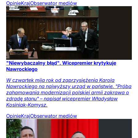
Opinie
Kraj
Obserwator mediów
"Niewybaczalny błąd". Wicepremier krytykuje
Nawrockiego
W czwartek mija rok od zaprzysiężenia Karola
Nawrockiego na najwyższy urząd w państwie. "Próba
zahamowania modernizacji polskiej armii zakrawa o
zdradę stanu" – napisał wicepremier Władysław
Kosiniak-Kamysz.
Opinie
Kraj
Obserwator mediów