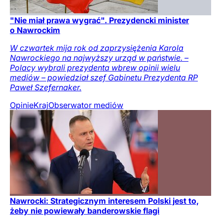
"Nie miał prawa wygrać". Prezydencki minister
o Nawrockim
W czwartek mija rok od zaprzysiężenia Karola
Nawrockiego na najwyższy urząd w państwie. –
Polacy wybrali prezydenta wbrew opinii wielu
mediów – powiedział szef Gabinetu Prezydenta RP
Paweł Szefernaker.
Opinie
Kraj
Obserwator mediów
Nawrocki: Strategicznym interesem Polski jest to,
żeby nie powiewały banderowskie flagi