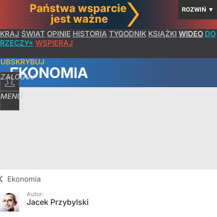
ROZWIŃ
▼
KRAJ
ŚWIAT
OPINIE
HISTORIA
TYGODNIK
KSIĄŻKI
WIDEO
DO
RZECZY+
WSPIERAJ
SUBSKRYBUJ
EKONOMIA
ZALOGUJ
MENU
Ekonomia
Autor:
Jacek Przybylski