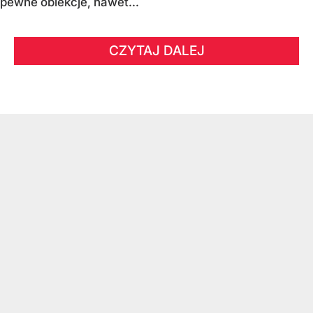
pewne obiekcje, nawet...
CZYTAJ DALEJ