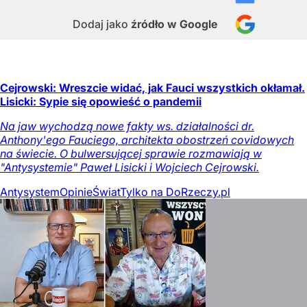
Dodaj jako
źródło w Google
Cejrowski: Wreszcie widać, jak Fauci wszystkich okłamał.
Lisicki: Sypie się opowieść o pandemii
Na jaw wychodzą nowe fakty ws. działalności dr.
Anthony'ego Fauciego, architekta obostrzeń covidowych
na świecie. O bulwersującej sprawie rozmawiają w
"Antysystemie" Paweł Lisicki i Wojciech Cejrowski.
Antysystem
Opinie
Świat
Tylko na DoRzeczy.pl