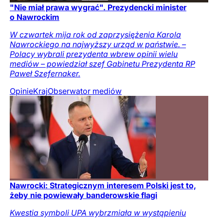
"Nie miał prawa wygrać". Prezydencki minister
o Nawrockim
W czwartek mija rok od zaprzysiężenia Karola
Nawrockiego na najwyższy urząd w państwie. –
Polacy wybrali prezydenta wbrew opinii wielu
mediów – powiedział szef Gabinetu Prezydenta RP
Paweł Szefernaker.
Opinie
Kraj
Obserwator mediów
Nawrocki: Strategicznym interesem Polski jest to,
żeby nie powiewały banderowskie flagi
Kwestia symboli UPA wybrzmiała w wystąpieniu