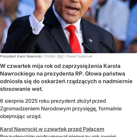
Prezydent Karol Nawrocki
/ Źródło:
PAP
/
Paweł Supernak
W czwartek mija rok od zaprzysiężenia Karola
Nawrockiego na prezydenta RP. Głowa państwa
odniosła się do oskarżeń rządzących o nadmiernie
stosowanie wet.
6 sierpnia 2025 roku prezydent złożył przed
Zgromadzeniem Narodowym przysięgę, formalnie
obejmując urząd.
Karol Nawrocki w czwartek przed Pałacem
Prezydenckim
podsumował pierwszy rok swojej