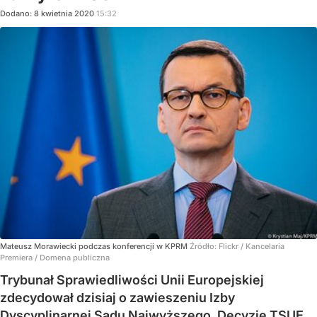
Dodano:
8
kwietnia
2020
15:32
Mateusz Morawiecki podczas konferencji w KPRM
Źródło:
Flickr
/
Kancelaria
Premiera / Domena publiczna
Trybunał Sprawiedliwości Unii Europejskiej
zdecydował dzisiaj o zawieszeniu Izby
Dyscyplinarnej Sądu Najwyższego. Decyzję TSUE