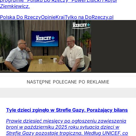
Ziemkiewicz.
Polska Do Rzeczy
Opinie
Kraj
Tylko na DoRzeczy.pl
Tyle dzieci zginęło w Strefie Gazy. Porażający bilans
Prawie dziesięć miesięcy po ogłoszeniu zawieszenia
broni w październiku 2025 roku sytuacja dzieci w
Strefie Gazy pozostaje tragiczna. Według UNICEF, co