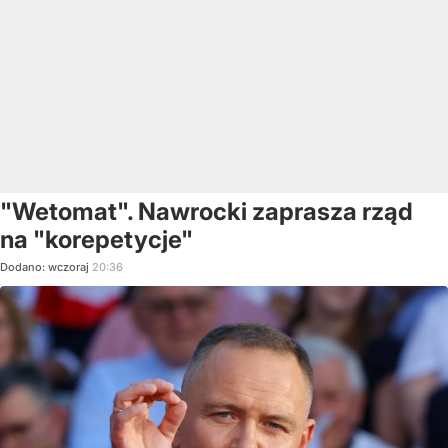
"Wetomat". Nawrocki zaprasza rząd
na "korepetycje"
Dodano:
wczoraj
20:36