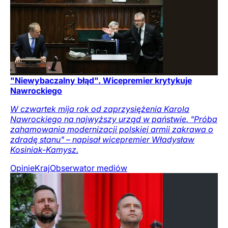
"Niewybaczalny błąd". Wicepremier krytykuje
Nawrockiego
W czwartek mija rok od zaprzysiężenia Karola
Nawrockiego na najwyższy urząd w państwie. "Próba
zahamowania modernizacji polskiej armii zakrawa o
zdradę stanu" – napisał wicepremier Władysław
Kosiniak-Kamysz.
Opinie
Kraj
Obserwator mediów