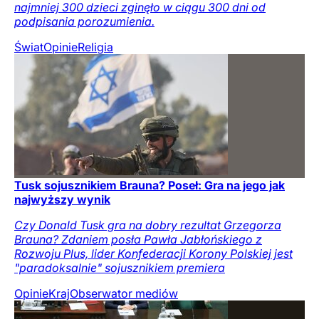
najmniej 300 dzieci zginęło w ciągu 300 dni od
podpisania porozumienia.
Świat
Opinie
Religia
Tusk sojusznikiem Brauna? Poseł: Gra na jego jak
najwyższy wynik
Czy Donald Tusk gra na dobry rezultat Grzegorza
Brauna? Zdaniem posła Pawła Jabłońskiego z
Rozwoju Plus, lider Konfederacji Korony Polskiej jest
"paradoksalnie" sojusznikiem premiera
Opinie
Kraj
Obserwator mediów