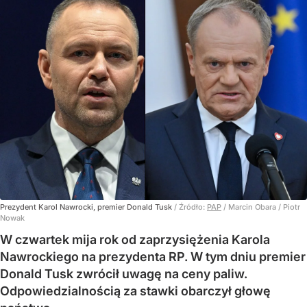
Prezydent Karol Nawrocki, premier Donald Tusk
/ Źródło:
PAP
/
Marcin Obara / Piotr
Nowak
W czwartek mija rok od zaprzysiężenia Karola
Nawrockiego na prezydenta RP. W tym dniu premier
Donald Tusk zwrócił uwagę na ceny paliw.
Odpowiedzialnością za stawki obarczył głowę