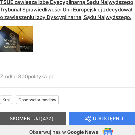
TSUE zawiesza Izbę Dyscyplinarną Sądu Najwyższego
Trybunał Sprawiedliwości Unii Europejskiej zdecydował
o zawieszeniu Izby Dyscyplinarnej Sądu Najwyższego.
Źródło:
300polityka.pl
Kraj
Obserwator mediów
SKOMENTUJ
UDOSTĘPNIJ
477
Obserwuj nas
w
Google News