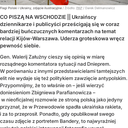
Flagi Polski i Ukrainy, zdjęcie ilustracyjne
/ Źródło:
PAP
/
Darek Delmanowicz
CO PISZĄ NA WSCHODZIE || Ukraińscy
dziennikarze i publicyści prześcigają się w coraz
bardziej buńczucznych komentarzach na temat
relacji Kijów-Warszawa. Uderza groteskowa wręcz
pewność siebie.
Gen. Walerij Załużny cieszy się opinią w miarę
rozsądnego komentatora sytuacji nad Dnieprem.
W porównaniu z innymi przedstawicielami tamtejszych
elit nie wydaje się też politykiem zawzięcie antypolskim.
Przypomnijmy, że to właśnie on – jeśli wierzyć
doniesieniom Zbigniewa Parafianowicza –
w nieoficjalnej rozmowie ze stroną polską jako jedyny
przyznał, że w Przewodowie spadła ukraińska rakieta,
i za to przeprosił. Ponadto, gdy opublikował swego
czasu zdjęcie z portretem Bandery, to najwyraźniej