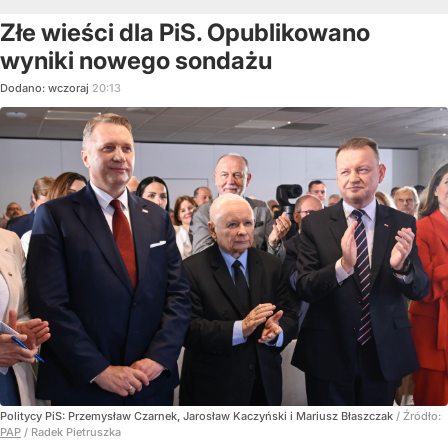
Złe wieści dla PiS. Opublikowano
wyniki nowego sondażu
Dodano:
wczoraj
20:13
Politycy PiS: Przemysław Czarnek, Jarosław Kaczyński i Mariusz Błaszczak
/ Źródło:
PAP
/
Radek Pietruszka