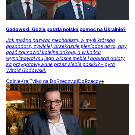
Gadowski: Gdzie poszła polska pomoc na Ukrainie?
Jak można nazwać mechanizm, w myśl którego
gospodarz, żywiciel, przekazuje pieniądze na to, aby
gość zajmował kolejne pokoje, a w końcu
wynajmował mu jego własne meble i pobierał opłaty
za przygotowywane przez siebie posiłki? – pyta
Witold Gadowski.
Opinie
Kraj
Tylko na DoRzeczy.pl
DoRzeczy+