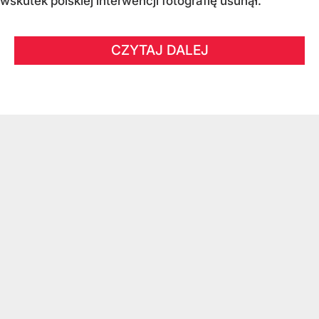
wskutek polskiej interwencji fotografię usunął.
CZYTAJ DALEJ