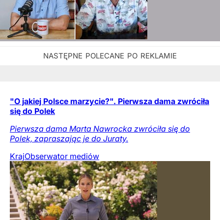
"O jakiej Polsce marzycie?". Pierwsza dama zwróciła
się do Polek
Pierwsza dama Marta Nawrocka zwróciła się do
Polek, zapraszając je do Juraty.
Kraj
Obserwator mediów