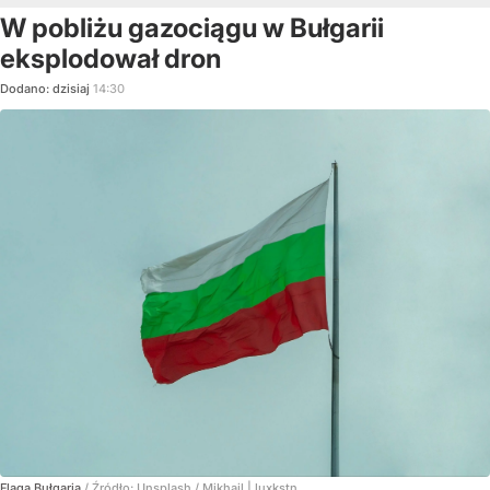
W pobliżu gazociągu w Bułgarii
eksplodował dron
Dodano:
dzisiaj
14:30
Flaga Bułgaria
/ Źródło:
Unsplash
/
Mikhail | luxkstn