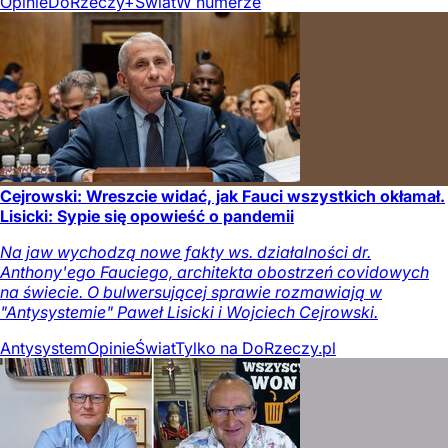
Opinie
DoRzeczy+
Świat
W numerze
Cejrowski: Wreszcie widać, jak Fauci wszystkich okłamał.
Lisicki: Sypie się opowieść o pandemii
Na jaw wychodzą nowe fakty ws. działalności dr.
Anthony'ego Fauciego, architekta obostrzeń covidowych
na świecie. O bulwersującej sprawie rozmawiają w
"Antysystemie" Paweł Lisicki i Wojciech Cejrowski.
Antysystem
Opinie
Świat
Tylko na DoRzeczy.pl