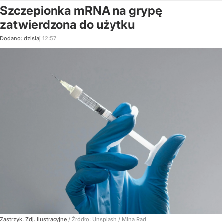
Szczepionka mRNA na grypę
zatwierdzona do użytku
Dodano:
dzisiaj
12:57
Zastrzyk. Zdj. ilustracyjne
/ Źródło:
Unsplash
/
Mina Rad