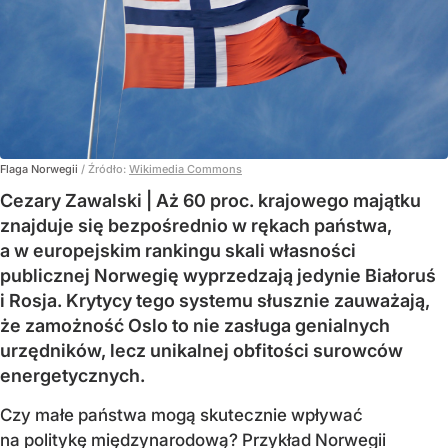
Flaga Norwegii
/ Źródło:
Wikimedia Commons
Cezary Zawalski | Aż 60 proc. krajowego majątku
znajduje się bezpośrednio w rękach państwa,
a w europejskim rankingu skali własności
publicznej Norwegię wyprzedzają jedynie Białoruś
i Rosja. Krytycy tego systemu słusznie zauważają,
że zamożność Oslo to nie zasługa genialnych
urzędników, lecz unikalnej obfitości surowców
energetycznych.
Czy małe państwa mogą skutecznie wpływać
na politykę międzynarodową? Przykład Norwegii