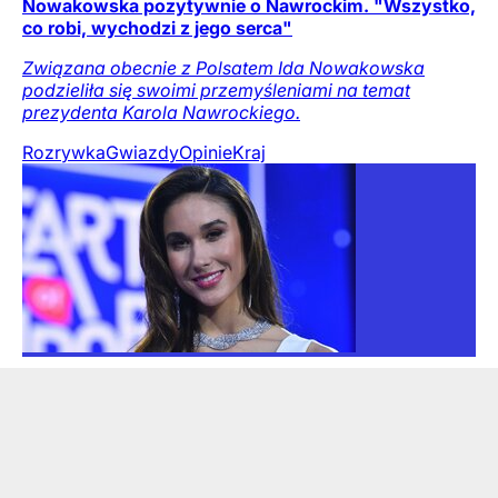
Nowakowska pozytywnie o Nawrockim. "Wszystko,
co robi, wychodzi z jego serca"
Związana obecnie z Polsatem Ida Nowakowska
podzieliła się swoimi przemyśleniami na temat
prezydenta Karola Nawrockiego.
Rozrywka
Gwiazdy
Opinie
Kraj