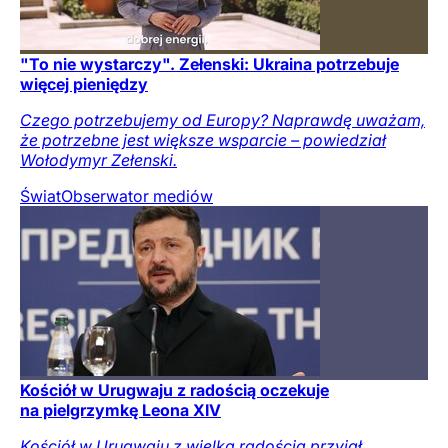
"To nie wystarczy". Zełenski: Ukraina potrzebuje
więcej pieniędzy
Czego potrzebujemy od Europy? Naprawdę uważam,
że potrzebne jest większe wsparcie – powiedział
Wołodymyr Zełenski.
Świat
Obserwator mediów
Kościół w Urugwaju z radością oczekuje
na pielgrzymkę Leona XIV
Kościół w Urugwaju z wielką radością przyjął