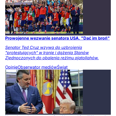
Prowojenne wezwanie senatora USA. "Dać im broń"
Senator Ted Cruz wzywa do uzbrojenia
"protestujących" w Iranie i dążenia Stanów
Zjednoczonych do obalenia reżimu ajatollahów.
Opinie
Obserwator mediów
Świat