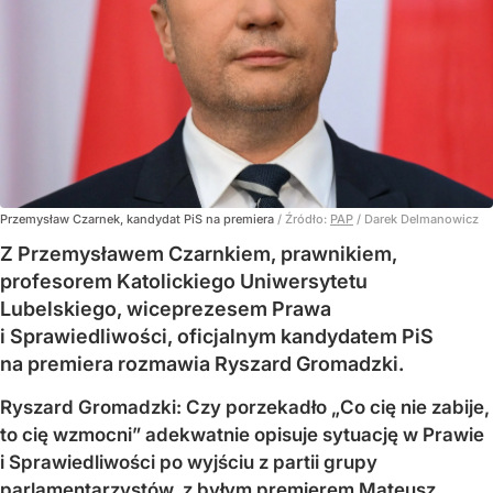
Przemysław Czarnek, kandydat PiS na premiera
/ Źródło:
PAP
/
Darek Delmanowicz
Z Przemysławem Czarnkiem, prawnikiem,
profesorem Katolickiego Uniwersytetu
Lubelskiego, wiceprezesem Prawa
i Sprawiedliwości, oficjalnym kandydatem PiS
na premiera rozmawia Ryszard Gromadzki.
Ryszard Gromadzki: Czy porzekadło „Co cię nie zabije,
to cię wzmocni” adekwatnie opisuje sytuację w Prawie
i Sprawiedliwości po wyjściu z partii grupy
parlamentarzystów, z byłym premierem Mateusz