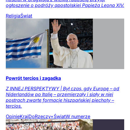
ogłoszenie o podróży apostolskiej Papieża Leona XIV.
Religia
Świat
Powrót tercios i zagadka
Z INNEJ PERSPEKTYWY | Był czas, gdy Europę – od
Niderlandów po Italię – przemierzały i siały w niej
postrach zwarte formacje hiszpańskiej piechoty –
tercios.
Opinie
Kraj
DoRzeczy+
Świat
W numerze