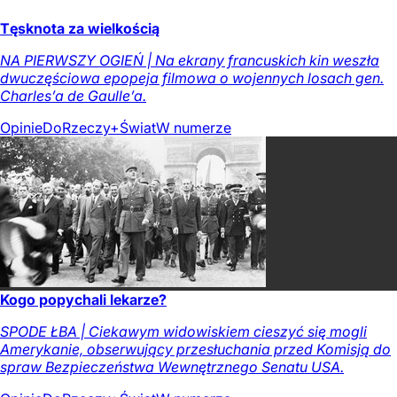
Tęsknota za wielkością
NA PIERWSZY OGIEŃ | Na ekrany francuskich kin weszła
dwuczęściowa epopeja filmowa o wojennych losach gen.
Charles’a de Gaulle’a.
Opinie
DoRzeczy+
Świat
W numerze
Kogo popychali lekarze?
SPODE ŁBA | Ciekawym widowiskiem cieszyć się mogli
Amerykanie, obserwujący przesłuchania przed Komisją do
spraw Bezpieczeństwa Wewnętrznego Senatu USA.