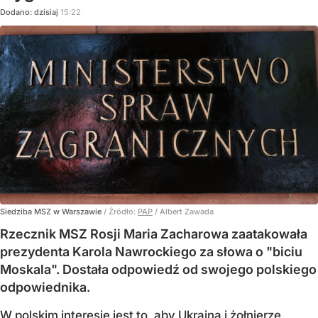
Dodano:
dzisiaj
15:22
Siedziba MSZ w Warszawie
/ Źródło:
PAP
/
Albert Zawada
Rzecznik MSZ Rosji Maria Zacharowa zaatakowała
prezydenta Karola Nawrockiego za słowa o "biciu
Moskala". Dostała odpowiedź od swojego polskiego
odpowiednika.
W polskim interesie jest to, aby Ukraina i żołnierze