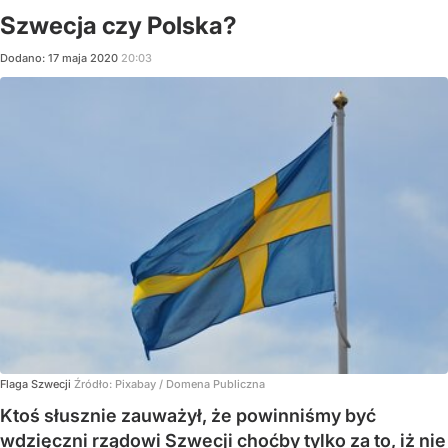
Szwecja czy Polska?
Dodano:
17
maja
2020
20:03
Flaga Szwecji
Źródło:
Pixabay / Domena Publiczna
Ktoś słusznie zauważył, że powinniśmy być
wdzięczni rządowi Szwecji choćby tylko za to, iż nie