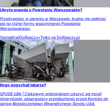
Ukryta prawda o Powstaniu Warszawskim?
Przebywając w sierpniu w Warszawie, trudno nie natknąć
się na różne formy wspominania Powstania
Warszawskiego.
Opinie
Kraj
DoRzeczy+
Tylko na DoRzeczy.pl
Kogo popychali lekarze?
SPODE ŁBA | Ciekawym widowiskiem cieszyć się mogli
Amerykanie, obserwujący przesłuchania przed Komisją do
spraw Bezpieczeństwa Wewnętrznego Senatu USA.