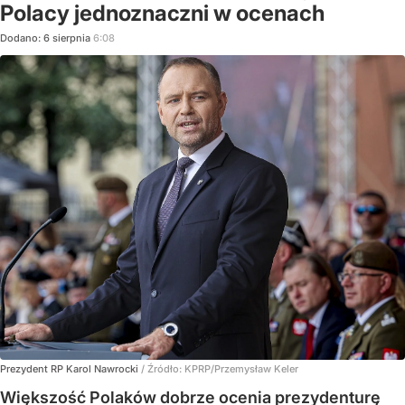
Polacy jednoznaczni w ocenach
Dodano:
6
sierpnia
6:08
Prezydent RP Karol Nawrocki
/ Źródło:
KPRP/Przemysław Keler
Większość Polaków dobrze ocenia prezydenturę