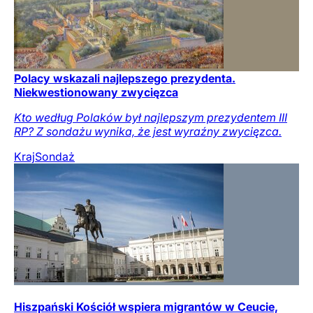
Polacy wskazali najlepszego prezydenta.
Niekwestionowany zwycięzca
Kto według Polaków był najlepszym prezydentem III
RP? Z sondażu wynika, że jest wyraźny zwycięzca.
Kraj
Sondaż
Hiszpański Kościół wspiera migrantów w Ceucie,