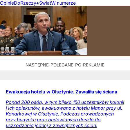
Opinie
DoRzeczy+
Świat
W numerze
Ewakuacja hotelu w Olsztynie. Zawaliła się ściana
Ponad 200 osób, w tym blisko 150 uczestników kolonii
i ich opiekunów, ewakuowano z hotelu Manor przy ul.
Kanarkowej w Olsztynie. Podczas prowadzonych
przy budynku prac budowlanych doszło do
uszkodzenia jednej z zewnętrznych ścian.