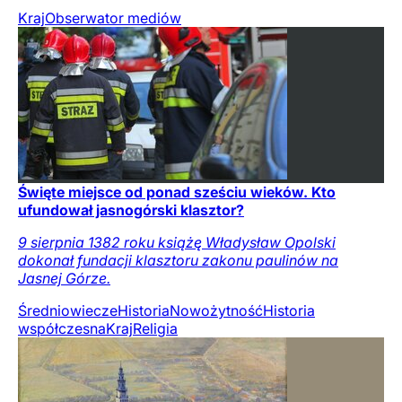
Kraj
Obserwator mediów
Święte miejsce od ponad sześciu wieków. Kto
ufundował jasnogórski klasztor?
9 sierpnia 1382 roku książę Władysław Opolski
dokonał fundacji klasztoru zakonu paulinów na
Jasnej Górze.
Średniowiecze
Historia
Nowożytność
Historia
współczesna
Kraj
Religia