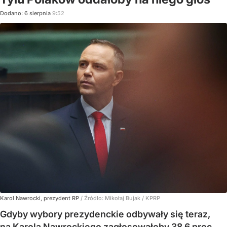
Dodano:
6
sierpnia
9:52
Karol Nawrocki, prezydent RP
/ Źródło:
Mikołaj Bujak / KPRP
Gdyby wybory prezydenckie odbywały się teraz,
na Karola Nawrockiego zagłosowałoby 38,6 proc.