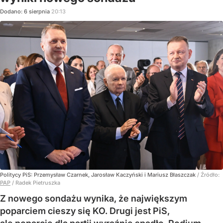
Dodano:
6
sierpnia
20:13
Politycy PiS: Przemysław Czarnek, Jarosław Kaczyński i Mariusz Błaszczak
/ Źródło:
PAP
/
Radek Pietruszka
Z nowego sondażu wynika, że największym
poparciem cieszy się KO. Drugi jest PiS,