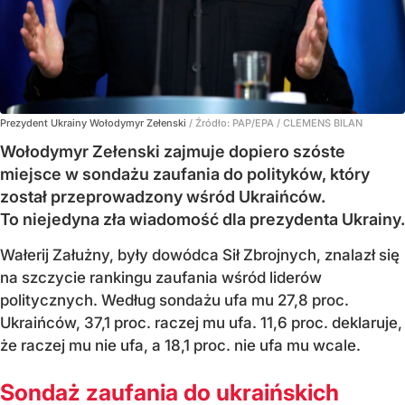
Prezydent Ukrainy Wołodymyr Zełenski
/ Źródło:
PAP/EPA
/
CLEMENS BILAN
Wołodymyr Zełenski zajmuje dopiero szóste
miejsce w sondażu zaufania do polityków, który
został przeprowadzony wśród Ukraińców.
To niejedyna zła wiadomość dla prezydenta Ukrainy.
Wałerij Załużny, były dowódca Sił Zbrojnych, znalazł się
na szczycie rankingu zaufania wśród liderów
politycznych. Według sondażu ufa mu 27,8 proc.
Ukraińców, 37,1 proc. raczej mu ufa. 11,6 proc. deklaruje,
że raczej mu nie ufa, a 18,1 proc. nie ufa mu wcale.
Sondaż zaufania do ukraińskich