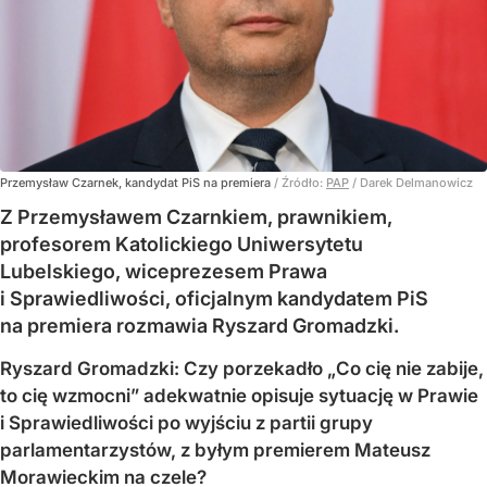
Przemysław Czarnek, kandydat PiS na premiera
/ Źródło:
PAP
/
Darek Delmanowicz
Z Przemysławem Czarnkiem, prawnikiem,
profesorem Katolickiego Uniwersytetu
Lubelskiego, wiceprezesem Prawa
i Sprawiedliwości, oficjalnym kandydatem PiS
na premiera rozmawia Ryszard Gromadzki.
Ryszard Gromadzki: Czy porzekadło „Co cię nie zabije,
to cię wzmocni” adekwatnie opisuje sytuację w Prawie
i Sprawiedliwości po wyjściu z partii grupy
parlamentarzystów, z byłym premierem Mateusz
Morawieckim na czele?