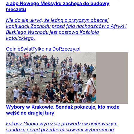
a abp Nowego Meksyku zachęca do budowy
meczetu
Nie da się ukryć, że jedną z przyczyn obecnej
kapitulacji Zachodu przed falą nachodźców z Afryki i
Bliskiego Wschodu jest postawa Kościoła
katolickiego.
Opinie
Świat
Tylko na DoRzeczy.pl
Wybory w Krakowie. Sondaż pokazuje, kto może
wejść do drugiej tury
Łukasz Gibała wyraźnie prowadzi w najnowszym
sondażu przed przedterminowymi wyborami na