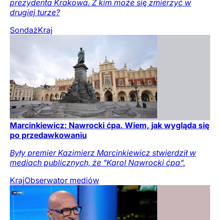
prezydenta Krakowa. Z kim może się zmierzyć w
drugiej turze?
Sondaż
Kraj
Marcinkiewicz: Nawrocki ćpa. Wiem, jak wygląda się
po przedawkowaniu
Były premier Kazimierz Marcinkiewicz stwierdził w
mediach publicznych, że "Karol Nawrocki ćpa".
Kraj
Obserwator mediów