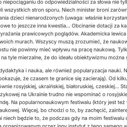
o niepociąganiu do odpowiedzialności za słowa nie t
li wszystkich stron sporu. Niech minister broni zaró
jania dzieci nienarodzonych (uwaga: właśnie korzystam
we to jeszcze inna kwestia… Obcinanie dotacji za k
yrażania prawicowych poglądów. Akademicka lewica m
oich murach. Wszyscy muszą zrozumieć, że naukowiec
rostu nie powinny mieć wpływu na pracę naukową. Tylko
ą na tyle mierzalne, że do ideału obiektywizmu można 
 dydaktyka i nauka, ale również popularyzacja nauki. 
okazuje, że czasem te granice się zacierają). Od kil
łównie rosyjskiej, ukraińskiej, białoruskiej, czeskiej… S
ęzykowej na Ukrainie trudno nie wspominać o rosyjskie
ndę. Na popularnonaukowym festiwalu (który jest też
naukowej. Więcej, bo chodzi o to, by zachęcić, zainter
 niech będzie to, że podczas gdy na moim festiwalu o
organizowanym przez inny instytut z tego samego wyd