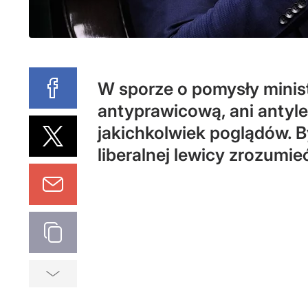
W sporze o pomysły minist
antyprawicową, ani antyl
jakichkolwiek poglądów. By
liberalnej lewicy zrozumieć