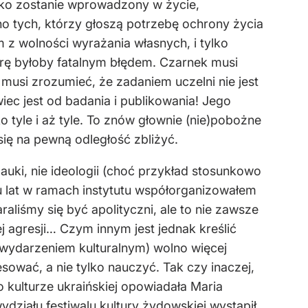
ylko zostanie wprowadzony w życie,
wno tych, którzy głoszą potrzebę ochrony życia
 z wolności wyrażania własnych, i tylko
arę byłoby fatalnym błędem. Czarnek musi
usi zrozumieć, że zadaniem uczelni nie jest
 jest od badania i publikowania! Jego
 tyle i aż tyle. To znów głownie (nie)pobożne
się na pewną odległość zbliżyć.
Nauki, nie ideologii (choć przykład stosunkowo
ku lat w ramach instytutu współorganizowałem
taraliśmy się być apolityczni, ale to nie zawsze
j agresji… Czym innym jest jednak kreślić
 wydarzeniem kulturalnym) wolno więcej
esować, a nie tylko nauczyć. Tak czy inaczej,
 kulturze ukraińskiej opowiadała Maria
ziału festiwalu kultury żydowskiej wystąpił