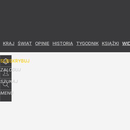
Udostępnij
99
Skomentuj
KRAJ
ŚWIAT
OPINIE
HISTORIA
TYGODNIK
KSIĄŻKI
WI
SUBSKRYBUJ
ZALOGUJ
SZUKAJ
MENU