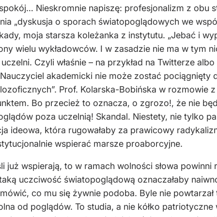
 i spokój… Nieskromnie napiszę: profesjonalizm z obu s
nienia „dyskusja o sporach światopoglądowych we wspó
kady, moja starsza koleżanka z instytutu. „Jebać i wy
trony wielu wykładowców. I w zasadzie nie ma w tym n
zelni. Czyli właśnie – na przykład na Twitterze albo p
„Nauczyciel akademicki nie może zostać pociągnięty
filozoficznych”. Prof. Kolarska-Bobińska w rozmowie 
unktem. Bo przecież to oznacza, o zgrozo!, że nie b
lądów poza uczelnią! Skandal. Niestety, nie tylko pan
cja ideowa, która rugowałaby za prawicowy radykalizm
nstytucjonalnie wspierać marsze proaborcyjne.
śli już wspierają, to w ramach wolności słowa powinni
w taką uczciwość światopoglądową oznaczałaby naiwno
ówić, co mu się żywnie podoba. Byle nie powtarzał 
 wolna od poglądów. To studia, a nie kółko patriotyczn