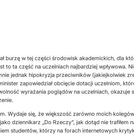
ł burzę w tej części środowisk akademickich, dla któr
jest to ta część na uczelniach najbardziej wpływowa. N
nie jednak hipokryzja przeciwników (jakiejkolwiek zr
inister zapowiedział obcięcie dotacji uczelniom, które
olność wyrażania poglądów na uczelniach, okazuje się
zenie.
 Wydaje się, że większość zarówno moich kolegów z
jako dziennikarz „Do Rzeczy”, jak dotąd nie trafiłem n
iem studentów, którzy na forach internetowych kryty