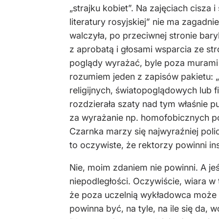
„strajku kobiet”. Na zajęciach cisza
literatury rosyjskiej” nie ma zagad
walczyła, po przeciwnej stronie bary
z aprobatą i głosami wsparcia ze s
poglądy wyrażać, byle poza murami uc
rozumiem jeden z zapisów pakietu: 
religijnych, światopoglądowych lub 
rozdzierała szaty nad tym właśnie p
za wyrażanie np. homofobicznych pog
Czarnka marzy się najwyraźniej poli
to oczywiste, że rektorzy powinni i
Nie, moim zdaniem nie powinni. A je
niepodległości. Oczywiście, wiara 
że poza uczelnią wykładowca może m
powinna być, na tyle, na ile się da,