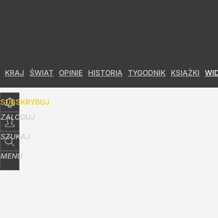
Udostępnij
18
Skomentuj
KRAJ
ŚWIAT
OPINIE
HISTORIA
TYGODNIK
KSIĄŻKI
WI
SUBSKRYBUJ
ZALOGUJ
SZUKAJ
MENU