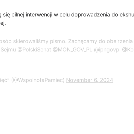
się pilnej interwencji w celu doprowadzenia do eksh
ej.
osób skierowaliśmy pismo. Zachęcamy do obejrzenia
aSejmu
@PolskiSenat
@MON_GOV_PL
@ipngovpl
@Ko
mięć” (@WspolnotaPamiec)
November 6, 2024