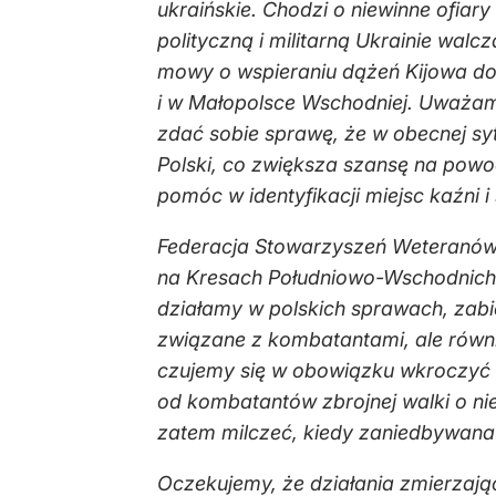
ukraińskie. Chodzi o niewinne ofia
polityczną i militarną Ukrainie wa
mowy o wspieraniu dążeń Kijowa do 
i w Małopolsce Wschodniej. Uważamy
zdać sobie sprawę, że w obecnej sy
Polski, co zwiększa szansę na powo
pomóc w identyfikacji miejsc kaźni i
Federacja Stowarzyszeń Weteranów i
na Kresach Południowo-Wschodnich II
działamy w polskich sprawach, zabie
związane z kombatantami, ale równi
czujemy się w obowiązku wkroczyć i
od kombatantów zbrojnej walki o ni
zatem milczeć, kiedy zaniedbywana j
Oczekujemy, że działania zmierzaj