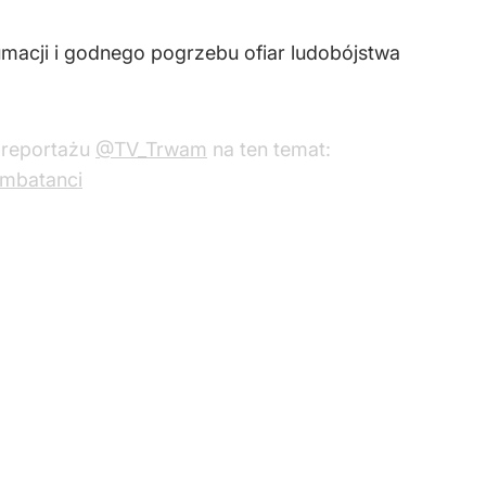
umacji i godnego pogrzebu ofiar ludobójstwa
 reportażu
@TV_Trwam
na ten temat:
mbatanci