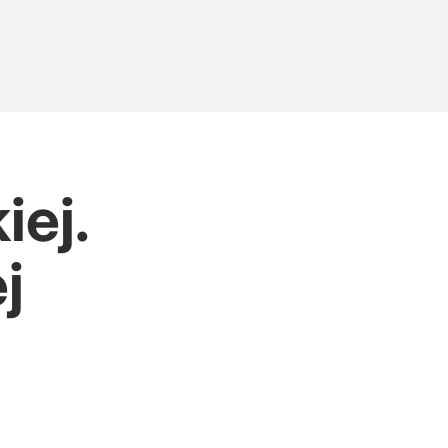
iej.
j