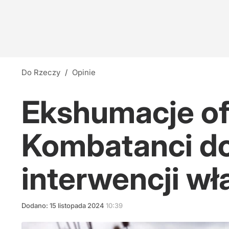
Do Rzeczy
/
Opinie
Ekshumacje ofi
Kombatanci do
interwencji wł
Dodano:
15
listopada
2024
10:39