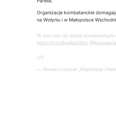
Parella.
Organizacje kombatanckie domagają 
na Wołyniu i w Małopolsce Wschodni
W tym celu do wyżej wymienionych 
https://t.co/8vaIbsS2Do
@Kancelari
2/2
— Stowarzyszenie „Wspólnota i Pa