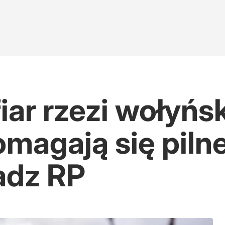
ar rzezi wołyńsk
magają się pilne
adz RP