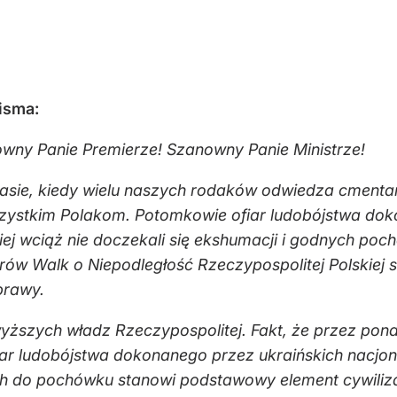
isma:
wny Panie Premierze! Szanowny Panie Ministrze!
sie, kiedy wielu naszych rodaków odwiedza cmentar
e wszystkim Polakom. Potomkowie ofiar ludobójstwa do
ej wciąż nie doczekali się ekshumacji i godnych po
ów Walk o Niepodległość Rzeczypospolitej Polskiej 
prawy.
ższych władz Rzeczypospolitej. Fakt, że przez ponad 
iar ludobójstwa dokonanego przez ukraińskich nacjon
 do pochówku stanowi podstawowy element cywilizacj