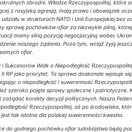
ry okrutnych zbrodni. Władze Rzeczypospolitej, któr
lczącej z rosyjską agresją, mają prawo i obowiązek 
udziału w strukturach NATO i Unii Europejskiej bez 
 sprawę pochówków ofiar za niezwykle pilną, które
tuacji mamy silną pozycję negocjacyjną wobec Ukrai
dzenie naszego żądania. Poza tym, wciąż żyją jeszc
 samych ofiar.
 Sukcesorów Walk o Niepodległość Rzeczypospolitej 
 RP jako priorytet. Ta sprawa doskonale wpisuje się 
gając o niepodległość i suwerenność Rzeczypospolitej
eż szeroko pojęte sprawy społeczne i patriotyczne.
 zażądać korekty decyzji politycznych. Nasza Fede
epodległość Rzeczypospolitej, aż po środowiska, kt
est tak istotna dla polskiej suwerenności kwestia.
ące do godnego pochówku ofiar ludobójstwa będą po