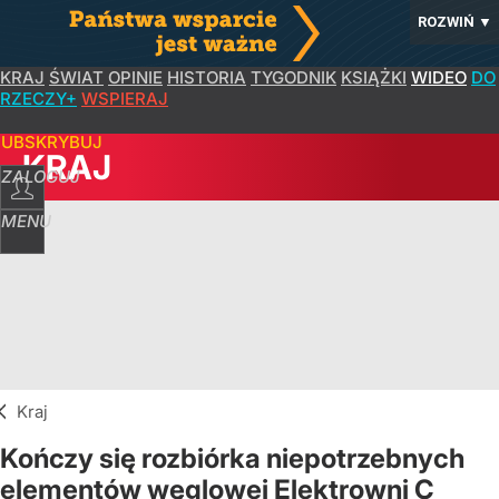
ROZWIŃ
▼
KRAJ
ŚWIAT
OPINIE
HISTORIA
TYGODNIK
KSIĄŻKI
WIDEO
DO
RZECZY+
WSPIERAJ
SUBSKRYBUJ
KRAJ
ZALOGUJ
MENU
Kraj
Kończy się rozbiórka niepotrzebnych
elementów węglowej Elektrowni C