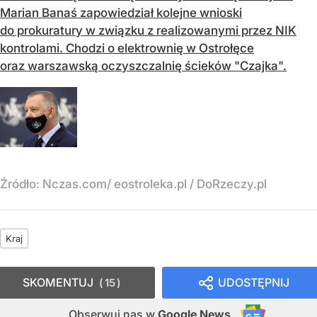
Marian Banaś zapowiedział kolejne wnioski
do prokuratury w związku z realizowanymi przez NIK
kontrolami. Chodzi o elektrownię w Ostrołęce
oraz warszawską oczyszczalnię ścieków "Czajka".
Źródło:
Nczas.com/ eostroleka.pl / DoRzeczy.pl
Kraj
SKOMENTUJ
UDOSTĘPNIJ
15
Obserwuj nas
w
Google News