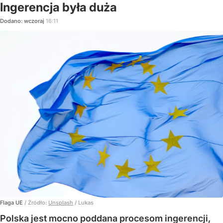
Ingerencja była duża
Dodano:
wczoraj
16:11
Flaga UE
/ Źródło:
Unsplash
/
Lukas
Polska jest mocno poddana procesom ingerencji,