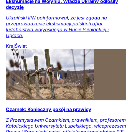
Ekshumacje na Wołyniu. Władze Ukrainy ogłosiły
decyzję
Ukraiński IPN poinformował, że jest zgoda na
przeprowadzenie ekshumacji polskich ofiar
ludobójstwa wołyńskiego w Hucie Pieniackiej i
Ugłach.
Kraj
Świat
Czarnek: Konieczny pokój na prawicy
Z Przemysławem Czarnkiem, prawnikiem, profesorem
Katolickiego Uniwersytetu Lubelskiego, wiceprezesem
Prawa i Sprawiedliwości, oficjalnym kandydatem PiS