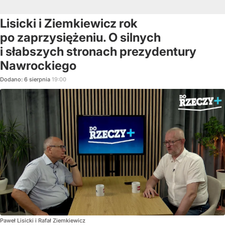
Lisicki i Ziemkiewicz rok
po zaprzysiężeniu. O silnych
i słabszych stronach prezydentury
Nawrockiego
Dodano:
6
sierpnia
19:00
Paweł Lisicki i Rafał Ziemkiewicz