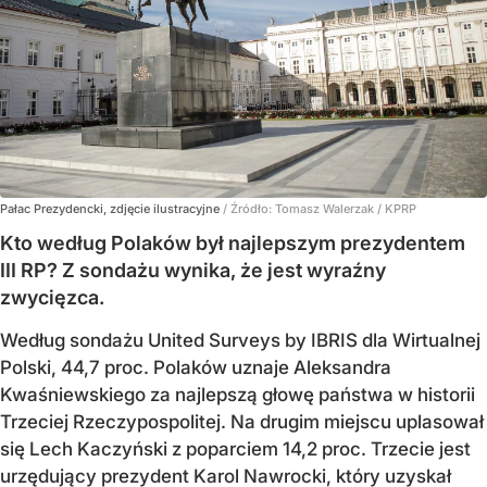
Pałac Prezydencki, zdjęcie ilustracyjne
/ Źródło:
Tomasz Walerzak / KPRP
Kto według Polaków był najlepszym prezydentem
III RP? Z sondażu wynika, że jest wyraźny
zwycięzca.
Według sondażu United Surveys by IBRIS dla Wirtualnej
Polski, 44,7 proc. Polaków uznaje Aleksandra
Kwaśniewskiego za najlepszą głowę państwa w historii
Trzeciej Rzeczypospolitej. Na drugim miejscu uplasował
się Lech Kaczyński z poparciem 14,2 proc. Trzecie jest
urzędujący prezydent Karol Nawrocki, który uzyskał