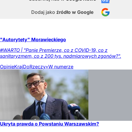
Dodaj jako
źródło w Google
"Autorytety" Morawieckiego
#WARTO | "Panie Premierze, co z COVID-19, co z
sanitaryzmem, co z 200 tys. nadmiarowych zgonów?".
Opinie
Kraj
DoRzeczy+
W numerze
Ukryta prawda o Powstaniu Warszawskim?