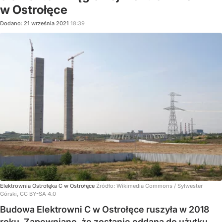
w Ostrołęce
Dodano:
21
września
2021
18:39
Elektrownia Ostrołęka C w Ostrołęce
Źródło:
Wikimedia Commons
/
Sylwester
Górski, CC BY-SA 4.0
Budowa Elektrowni C w Ostrołęce ruszyła w 2018
roku. Zapewniano, że zostanie oddana do użytku