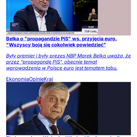
Belka o "propagandzie PiS" ws. przyjęcia euro.
"Wszyscy boją się cokolwiek powiedzieć"
Były premier i były prezes NBP Marek Belka uważa, że
przez "propagandę PiS", obecnie temat
wprowadzenia w Polsce euro jest tematem tabu.
Ekonomia
Opinie
Kraj