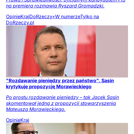
na premiera rozmawia Ryszard Gromadzki.
Opinie
Kraj
DoRzeczy+
W numerze
Tylko na
DoRzeczy.pl
"Rozdawanie pieniędzy przez państwo". Sasin
krytykuje propozycję Morawieckiego
Po prostu rozdawanie pieniędzy – tak Jacek Sasin
skomentował jedną z propozycji stowarzyszenia
Mateusza Morawieckiego.
Opinie
Kraj