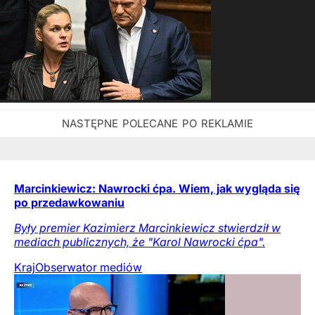
Marcinkiewicz: Nawrocki ćpa. Wiem, jak wygląda się
po przedawkowaniu
Były premier Kazimierz Marcinkiewicz stwierdził w
mediach publicznych, że "Karol Nawrocki ćpa".
Kraj
Obserwator mediów