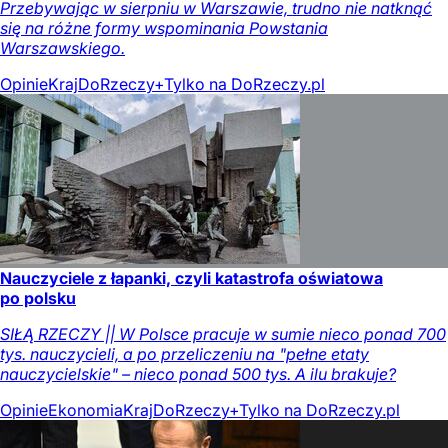
Przebywając w sierpniu w Warszawie, trudno nie natknąć
się na różne formy wspominania Powstania
Warszawskiego.
Opinie
Kraj
DoRzeczy+
Tylko na DoRzeczy.pl
Nauczyciele z łapanki, czyli katastrofa oświatowa
po polsku
SIŁĄ RZECZY || W Polsce pracuje w sumie nieco ponad 700
tys. nauczycieli, a po przeliczeniu na "pełne etaty
nauczycielskie" – nieco ponad 500 tys. A ilu brakuje?
Opinie
Ekonomia
Kraj
DoRzeczy+
Tylko na DoRzeczy.pl