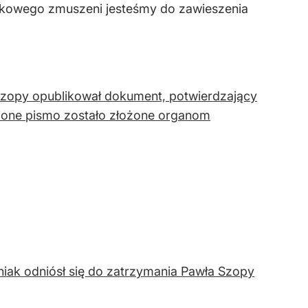
nkowego zmuszeni jesteśmy do zawieszenia
zopy opublikował dokument, potwierdzający
wnione pismo zostało złożone organom
iak odniósł się do zatrzymania Pawła Szopy