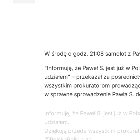
W środę o godz. 21:08 samolot z Pa
"Informuję, że Paweł S. jest już w P
udziałem" – przekazał za pośrednict
wszystkim prokuratorom prowadzący
w sprawne sprowadzenie Pawła S. do 
Informuję, że Paweł S. jest już w Po
udziałem.
Dziękuję przede wszystkim prokur
@PolskaPolicja
za…