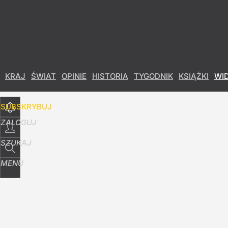
Udostępnij
21
Skomentuj
KRAJ
ŚWIAT
OPINIE
HISTORIA
TYGODNIK
KSIĄŻKI
WI
SUBSKRYBUJ
ZALOGUJ
SZUKAJ
MENU