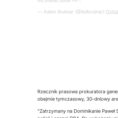
— Adam Bodnar (@Adbodnar)
Octo
Rzecznik prasowa prokuratora gener
obejmie tymczasowy, 30-dniowy are
"Zatrzymany na Dominikanie Paweł S.