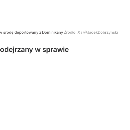
ł w środę deportowany z Dominikany
Źródło:
X
/
@JacekDobrzynski
podejrzany w sprawie