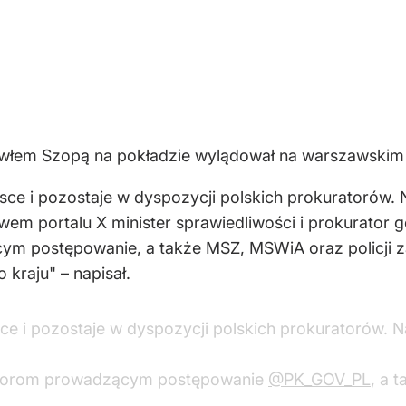
włem Szopą na pokładzie wylądował na warszawskim 
olsce i pozostaje w dyspozycji polskich prokuratorów.
wem portalu X minister sprawiedliwości i prokurator
m postępowanie, a także MSZ, MSWiA oraz policji za
kraju" – napisał.
lsce i pozostaje w dyspozycji polskich prokuratorów. 
atorom prowadzącym postępowanie
@PK_GOV_PL
, a 