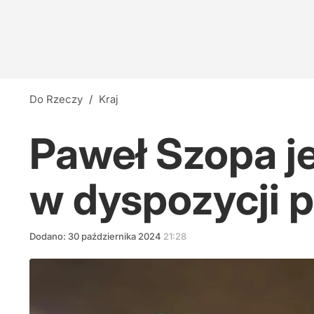
Do Rzeczy
/
Kraj
Paweł Szopa je
w dyspozycji 
Dodano:
30
października
2024
21:28