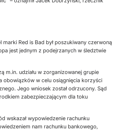
ic" – oznajmił Jacek Dobrzyński, rzecznik
el marki Red is Bad był poszukiwany czerwoną
zopa jest jednym z podejrzanych w śledztwie
ą m.in. udziału w zorganizowanej grupie
ia obowiązków w celu osiągnięcia korzyści
laznego. Jego wniosek został odrzucony. Sąd
 środkiem zabezpieczającym dla toku
ód wskazał wypowiedzenie rachunku
powiedzeniem nam rachunku bankowego,