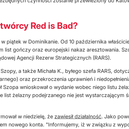
niezbędnych czynności zostanie przewieziony do Katow
 twórcy Red is Bad?
w piątek w Dominikanie. Od 10 października właścici
im list gończy oraz europejski nakaz aresztowania. S
dowej Agencji Rezerw Strategicznych (RARS).
zopy, a także Michała K., byłego szefa RARS, dotycz
karnego) oraz przekroczenia uprawnień i niedopełnien
aweł Szopa wnioskował o wydanie wobec niego listu że
e list żelazny podejrzanego nie jest wystarczającym
rmował w niedzielę, że
zawiesił działalność
. Jako pow
iem nowego konta. "Informujemy, iż w związku z wy