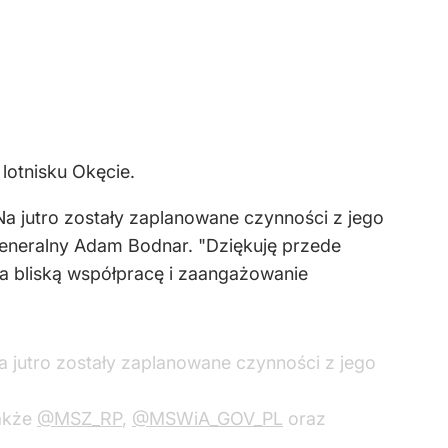
lotnisku Okęcie.
 Na jutro zostały zaplanowane czynności z jego
 generalny Adam Bodnar. "Dziękuję przede
 bliską współpracę i zaangażowanie
Na jutro zostały zaplanowane czynności z jego
także
@MSZ_RP
,
@MSWiA_GOV_PL
oraz