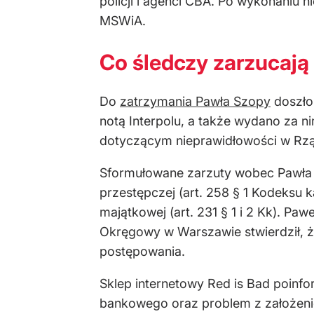
policji i agenci CBA. Po wykonaniu 
MSWiA.
Co śledczy zarzucają
Do
zatrzymania Pawła Szopy
doszło 
notą Interpolu, a także wydano za n
dotyczącym nieprawidłowości w Rzą
Sformułowane zarzuty wobec Pawła S
przestępczej (art. 258 § 1 Kodeksu 
majątkowej (art. 231 § 1 i 2 Kk). P
Okręgowy w Warszawie stwierdził, ż
postępowania.
Sklep internetowy Red is Bad poinfo
bankowego oraz problem z założen