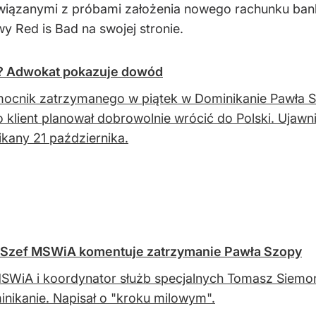
związanymi z próbami założenia nowego rachunku ba
wy Red is Bad na swojej stronie.
u? Adwokat pokazuje dowód
ocnik zatrzymanego w piątek w Dominikanie Pawła S
o klient planował dobrowolnie wrócić do Polski. Uja
kany 21 października.
". Szef MSWiA komentuje zatrzymanie Pawła Szopy
SWiA i koordynator służb specjalnych Tomasz Siemon
nikanie. Napisał o "kroku milowym".