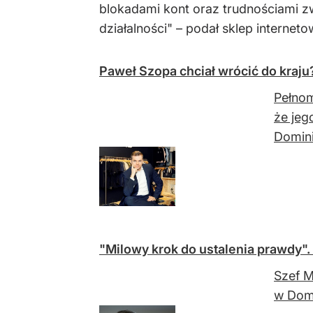
blokadami kont oraz trudnościami 
działalności" – podał sklep interneto
Paweł Szopa chciał wrócić do kraj
Pełnom
że jeg
Domini
"Milowy krok do ustalenia prawdy
Szef M
w Domi