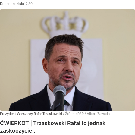
Dodano:
dzisiaj
7:30
Prezydent Warszawy Rafał Trzaskowski
/ Źródło:
PAP
/
Albert Zawada
ĆWIERKOT | Trzaskowski Rafał to jednak
zaskoczyciel.