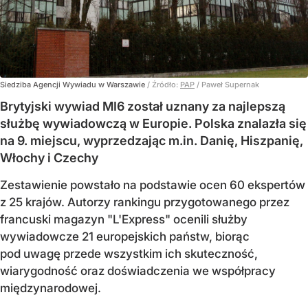
Siedziba Agencji Wywiadu w Warszawie
/ Źródło:
PAP
/
Paweł Supernak
Brytyjski wywiad MI6 został uznany za najlepszą
służbę wywiadowczą w Europie. Polska znalazła się
na 9. miejscu, wyprzedzając m.in. Danię, Hiszpanię,
Włochy i Czechy
Zestawienie powstało na podstawie ocen 60 ekspertów
z 25 krajów. Autorzy rankingu przygotowanego przez
francuski magazyn "L'Express" ocenili służby
wywiadowcze 21 europejskich państw, biorąc
pod uwagę przede wszystkim ich skuteczność,
wiarygodność oraz doświadczenia we współpracy
międzynarodowej.