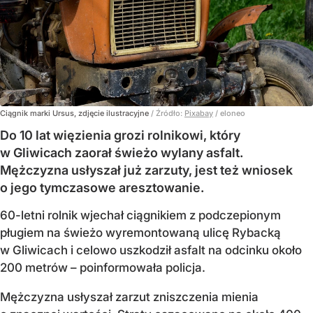
Ciągnik marki Ursus, zdjęcie ilustracyjne
/ Źródło:
Pixabay
/
eloneo
Do 10 lat więzienia grozi rolnikowi, który
w Gliwicach zaorał świeżo wylany asfalt.
Mężczyzna usłyszał już zarzuty, jest też wniosek
o jego tymczasowe aresztowanie.
60-letni rolnik wjechał ciągnikiem z podczepionym
pługiem na świeżo wyremontowaną ulicę Rybacką
w Gliwicach i celowo uszkodził asfalt na odcinku około
200 metrów – poinformowała policja.
Mężczyzna usłyszał zarzut zniszczenia mienia