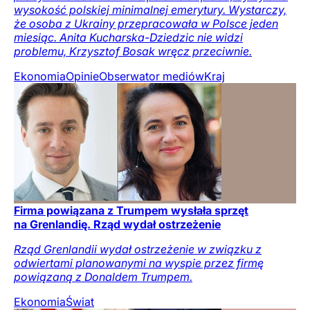
wysokość polskiej minimalnej emerytury. Wystarczy,
że osoba z Ukrainy przepracowała w Polsce jeden
miesiąc. Anita Kucharska-Dziedzic nie widzi
problemu, Krzysztof Bosak wręcz przeciwnie.
Ekonomia
Opinie
Obserwator mediów
Kraj
Firma powiązana z Trumpem wysłała sprzęt
na Grenlandię. Rząd wydał ostrzeżenie
Rząd Grenlandii wydał ostrzeżenie w związku z
odwiertami planowanymi na wyspie przez firmę
powiązaną z Donaldem Trumpem.
Ekonomia
Świat