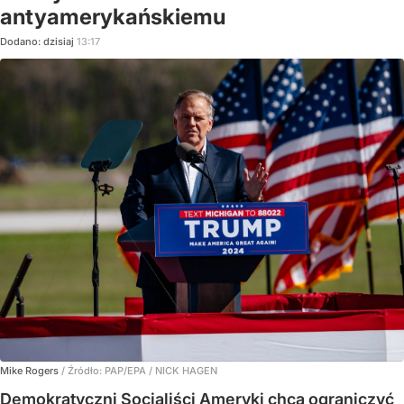
antyamerykańskiemu
Dodano:
dzisiaj
13:17
Mike Rogers
/ Źródło:
PAP/EPA
/
NICK HAGEN
Demokratyczni Socjaliści Ameryki chcą ograniczyć