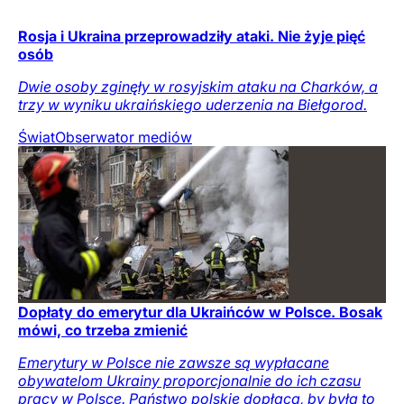
Rosja i Ukraina przeprowadziły ataki. Nie żyje pięć
osób
Dwie osoby zginęły w rosyjskim ataku na Charków, a
trzy w wyniku ukraińskiego uderzenia na Biełgorod.
Świat
Obserwator mediów
Dopłaty do emerytur dla Ukraińców w Polsce. Bosak
mówi, co trzeba zmienić
Emerytury w Polsce nie zawsze są wypłacane
obywatelom Ukrainy proporcjonalnie do ich czasu
pracy w Polsce. Państwo polskie dopłaca, by była to