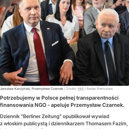
Jarosław Kaczyński, Przemysław Czarnek
/ Źródło:
PAP
/
Radek Pietruszka
Potrzebujemy w Polsce pełnej transparentności
finansowania NGO - apeluje Przemysław Czarnek.
Dziennik "Berliner Zeitung" opublikował wywiad
z włoskim publicystą i dziennikarzem Thomasem Fazim,