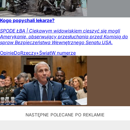
Kogo popychali lekarze?
SPODE ŁBA | Ciekawym widowiskiem cieszyć się mogli
Amerykanie, obserwujący przesłuchania przed Komisją do
spraw Bezpieczeństwa Wewnętrznego Senatu USA.
Opinie
DoRzeczy+
Świat
W numerze