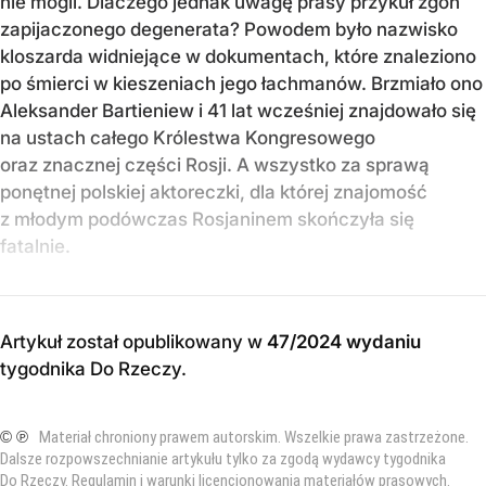
nie mogli. Dlaczego jednak uwagę prasy przykuł zgon
zapijaczonego degenerata? Powodem było nazwisko
kloszarda widniejące w dokumentach, które znaleziono
po śmierci w kieszeniach jego łachmanów. Brzmiało ono
Aleksander Bartieniew i 41 lat wcześniej znajdowało się
na ustach całego Królestwa Kongresowego
oraz znacznej części Rosji. A wszystko za sprawą
ponętnej polskiej aktoreczki, dla której znajomość
z młodym podówczas Rosjaninem skończyła się
fatalnie.
Artykuł został opublikowany w
47/2024 wydaniu
tygodnika Do Rzeczy
.
© ℗
Materiał chroniony prawem autorskim. Wszelkie prawa zastrzeżone.
Dalsze rozpowszechnianie artykułu tylko za zgodą wydawcy tygodnika
Do Rzeczy.
Regulamin i warunki licencjonowania materiałów prasowych
.