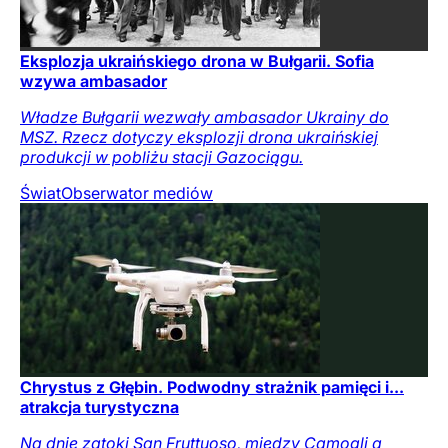
Eksplozja ukraińskiego drona w Bułgarii. Sofia
wzywa ambasador
Władze Bułgarii wezwały ambasador Ukrainy do
MSZ. Rzecz dotyczy eksplozji drona ukraińskiej
produkcji w pobliżu stacji Gazociągu.
Świat
Obserwator mediów
Chrystus z Głębin. Podwodny strażnik pamięci i...
atrakcja turystyczna
Na dnie zatoki San Fruttuoso, między Camogli a