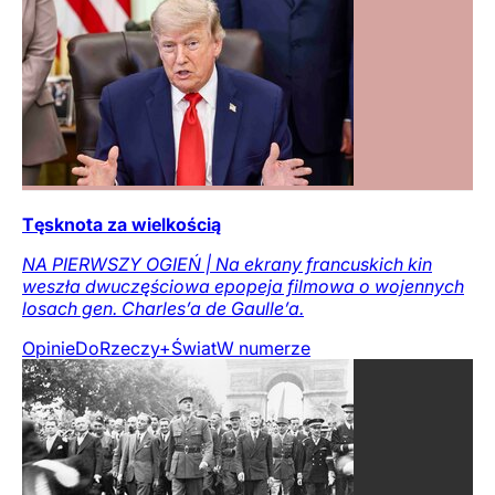
Tęsknota za wielkością
NA PIERWSZY OGIEŃ | Na ekrany francuskich kin
weszła dwuczęściowa epopeja filmowa o wojennych
losach gen. Charles’a de Gaulle’a.
Opinie
DoRzeczy+
Świat
W numerze