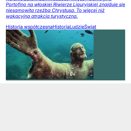
Portofino na włoskiej Riwierze Liguryjskiej znajduje się
niesamowita rzeźba Chrystusa. To więcej niż
wakacyjna atrakcja turystyczna.
Historia współczesna
Historia
Ludzie
Świat