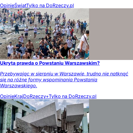
Opinie
Świat
Tylko na DoRzeczy.pl
Ukryta prawda o Powstaniu Warszawskim?
Przebywając w sierpniu w Warszawie, trudno nie natknąć
się na różne formy wspominania Powstania
Warszawskiego.
Opinie
Kraj
DoRzeczy+
Tylko na DoRzeczy.pl