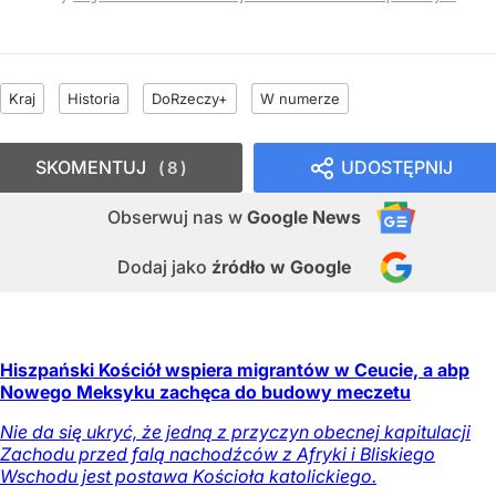
Kraj
Historia
DoRzeczy+
W numerze
SKOMENTUJ
UDOSTĘPNIJ
8
Obserwuj nas
w
Google News
Dodaj jako
źródło w Google
Hiszpański Kościół wspiera migrantów w Ceucie, a abp
Nowego Meksyku zachęca do budowy meczetu
Nie da się ukryć, że jedną z przyczyn obecnej kapitulacji
Zachodu przed falą nachodźców z Afryki i Bliskiego
Wschodu jest postawa Kościoła katolickiego.