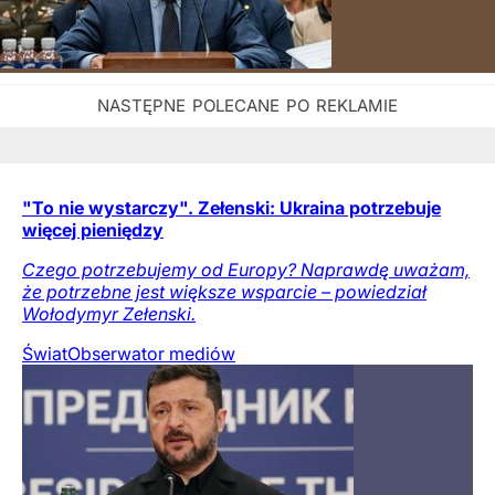
"To nie wystarczy". Zełenski: Ukraina potrzebuje
więcej pieniędzy
Czego potrzebujemy od Europy? Naprawdę uważam,
że potrzebne jest większe wsparcie – powiedział
Wołodymyr Zełenski.
Świat
Obserwator mediów