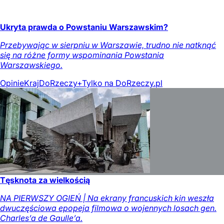
Ukryta prawda o Powstaniu Warszawskim?
Przebywając w sierpniu w Warszawie, trudno nie natknąć
się na różne formy wspominania Powstania
Warszawskiego.
Opinie
Kraj
DoRzeczy+
Tylko na DoRzeczy.pl
Tęsknota za wielkością
NA PIERWSZY OGIEŃ | Na ekrany francuskich kin weszła
dwuczęściowa epopeja filmowa o wojennych losach gen.
Charles’a de Gaulle’a.