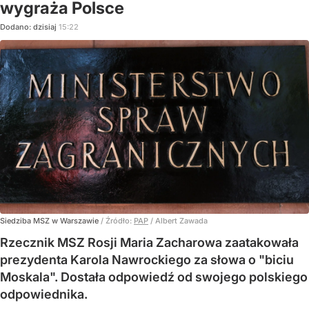
wygraża Polsce
Dodano:
dzisiaj
15:22
Siedziba MSZ w Warszawie
/ Źródło:
PAP
/
Albert Zawada
Rzecznik MSZ Rosji Maria Zacharowa zaatakowała
prezydenta Karola Nawrockiego za słowa o "biciu
Moskala". Dostała odpowiedź od swojego polskiego
odpowiednika.