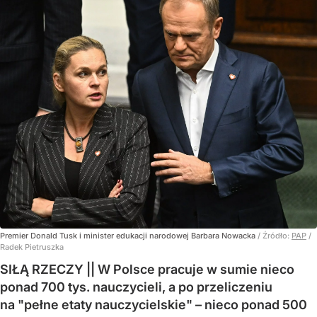
Premier Donald Tusk i minister edukacji narodowej Barbara Nowacka
/ Źródło:
PAP
/
Radek Pietruszka
SIŁĄ RZECZY || W Polsce pracuje w sumie nieco
ponad 700 tys. nauczycieli, a po przeliczeniu
na "pełne etaty nauczycielskie" – nieco ponad 500