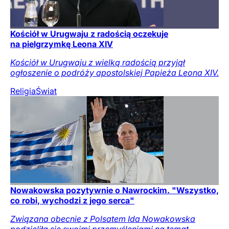
Kościół w Urugwaju z radością oczekuje
na pielgrzymkę Leona XIV
Kościół w Urugwaju z wielką radością przyjął
ogłoszenie o podróży apostolskiej Papieża Leona XIV.
Religia
Świat
Nowakowska pozytywnie o Nawrockim. "Wszystko,
co robi, wychodzi z jego serca"
Związana obecnie z Polsatem Ida Nowakowska
podzieliła się swoimi przemyśleniami na temat