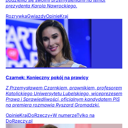
prezydenta Karola Nawrockiego.
Rozrywka
Gwiazdy
Opinie
Kraj
Czarnek: Konieczny pokój na prawicy
Z Przemysławem Czarnkiem, prawnikiem, profesorem
Katolickiego Uniwersytetu Lubelskiego, wiceprezesem
Prawa i Sprawiedliwości, oficjalnym kandydatem PiS
na premiera rozmawia Ryszard Gromadzki.
Opinie
Kraj
DoRzeczy+
W numerze
Tylko na
DoRzeczy.pl