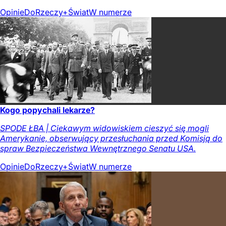
Opinie
DoRzeczy+
Świat
W numerze
Kogo popychali lekarze?
SPODE ŁBA | Ciekawym widowiskiem cieszyć się mogli
Amerykanie, obserwujący przesłuchania przed Komisją do
spraw Bezpieczeństwa Wewnętrznego Senatu USA.
Opinie
DoRzeczy+
Świat
W numerze