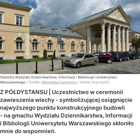
Siedziba Wydziału Dziennikarstwa, Informacji i Bibliologii Uniwersytetu
Warszawskiego
/ Źródło:
Wikimedia Commons
/
Adrian Grycuk/CC
Z PÓŁDYSTANSU | Uczestnictwo w ceremonii
zawieszenia wiechy - symbolizującej osiągnięcie
najwyższego punktu konstrukcyjnego budowli
- na gmachu Wydziału Dziennikarstwa, Informacji
i Bibliologii Uniwersytetu Warszawskiego skłoniło
mnie do wspomnień.