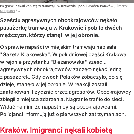
Imigranci nękali kobietę w tramwaju w Krakowie i pobili dwóch Polaków
/ Źródło:
Unsplash
/
X
Sześciu agresywnych obcokrajowców nękało
pasażerkę tramwaju w Krakowie i pobiło dwóch
mężczyzn, którzy stanęli w jej obronie.
O sprawie napaści w miejskim tramwaju napisała
"Gazeta Krakowska". W południowej części Krakowa
w rejonie przystanku "Bieżanowska" sześciu
agresywnych obcokrajowców zaczęło nękać jedną
z pasażerek. Gdy dwóch Polaków zobaczyło, co się
dzieje, stanęło w jej obronie. W reakcji zostali
zaatakowani fizycznie przez agresorów. Obcokrajowcy
zbiegli z miejsca zdarzenia. Nagranie trafiło do sieci.
Widać na nim, że napastnicy są obcokrajowcami.
Policjanci informują już o pierwszych zatrzymaniach.
Kraków. Imigranci nękali kobietę