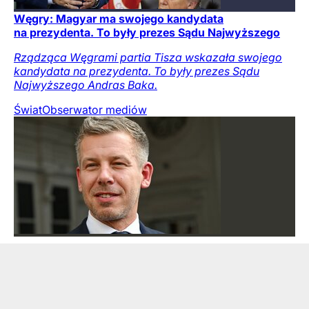
Węgry: Magyar ma swojego kandydata
na prezydenta. To były prezes Sądu Najwyższego
Rządząca Węgrami partia Tisza wskazała swojego
kandydata na prezydenta. To były prezes Sądu
Najwyższego Andras Baka.
Świat
Obserwator mediów