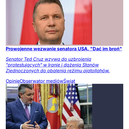
Prowojenne wezwanie senatora USA. "Dać im broń"
Senator Ted Cruz wzywa do uzbrojenia
"protestujących" w Iranie i dążenia Stanów
Zjednoczonych do obalenia reżimu ajatollahów.
Opinie
Obserwator mediów
Świat