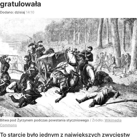
gratulowała
Dodano:
dzisiaj
14:10
Bitwa pod Żyrzynem podczas powstania styczniowego
/ Źródło:
Wikimedia
Commons
To starcie było jednym z największych zwycięstw