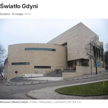
Światło Gdyni
Dodano:
15
lutego
16:00
Muzeum Miasta Gdyni
Źródło:
Wikipedia
/
Leinad/CC BY-SA 3.0